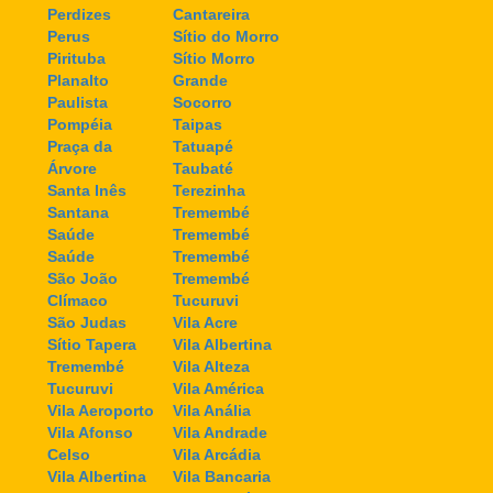
Perdizes
Cantareira
Perus
Sítio do Morro
Pirituba
Sítio Morro
Planalto
Grande
Paulista
Socorro
Pompéia
Taipas
Praça da
Tatuapé
Árvore
Taubaté
Santa Inês
Terezinha
Santana
Tremembé
Saúde
Tremembé
Saúde
Tremembé
São João
Tremembé
Clímaco
Tucuruvi
São Judas
Vila Acre
Sítio Tapera
Vila Albertina
Tremembé
Vila Alteza
Tucuruvi
Vila América
Vila Aeroporto
Vila Anália
Vila Afonso
Vila Andrade
Celso
Vila Arcádia
Vila Albertina
Vila Bancaria