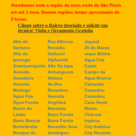
Atendemos toda a região da zona norte de São Paulo
em até 1 hora. Demais regiões tempo aproximado de
2 horas.
Clique sobre o Bairro desejado e solicite um
técnico! Visita e Orçamento Gratuito
Alto de
Rua Alfonso
Jaçanã
Santana
Renaldo
25 de Março
Alto do
Gallucci
arque Belém
Ipiranga
Alphaville
Água Fria
Americanópolis
Alto Da lapa
Cajati
Avenida
Anhanguera
Campo da
Anastácio
Atibaia
Água Branca
Avenida
Av Dos
Cananéia
Mutinga
Remedios
Carandiru
Àgua Fria
Avenida
Carandiru
Água Funda
Angélica
Casa Verde
Bairro do
Bancaria
Media
Limão
Barra Funda
Chácara
Barro Branco
Barra Funda
Inglesa
Bortolândia
Benedito Jose
City América
Bosque da
domingos
City Recanto