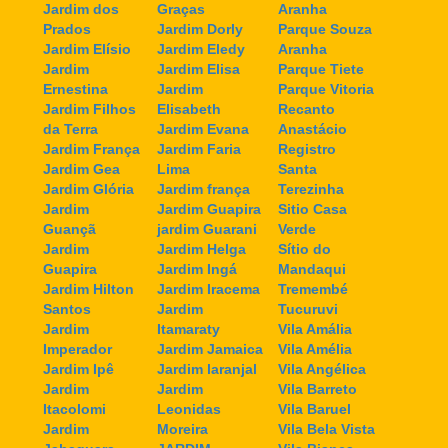
Jardim dos
Graças
Aranha
Prados
Jardim Dorly
Parque Souza
Jardim Elísio
Jardim Eledy
Aranha
Jardim
Jardim Elisa
Parque Tiete
Ernestina
Jardim
Parque Vitoria
Jardim Filhos
Elisabeth
Recanto
da Terra
Jardim Evana
Anastácio
Jardim França
Jardim Faria
Registro
Jardim Gea
Lima
Santa
Jardim Glória
Jardim frança
Terezinha
Jardim
Jardim Guapira
Sitio Casa
Guançã
jardim Guarani
Verde
Jardim
Jardim Helga
Sítio do
Guapira
Jardim Ingá
Mandaqui
Jardim Hilton
Jardim Iracema
Tremembé
Santos
Jardim
Tucuruvi
Jardim
Itamaraty
Vila Amália
Imperador
Jardim Jamaica
Vila Amélia
Jardim Ipê
Jardim laranjal
Vila Angélica
Jardim
Jardim
Vila Barreto
Itacolomi
Leonidas
Vila Baruel
Jardim
Moreira
Vila Bela Vista