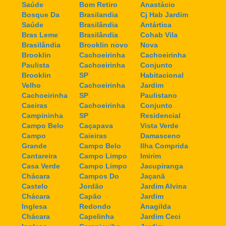
Saúde
Bom Retiro
Anastácio
Bosque Da
Brasilandia
Cj Hab Jardim
Saúde
Brasilândia
Antártica
Bras Leme
Brasilândia
Cohab Vila
Brasilândia
Brooklin novo
Nova
Brooklin
Cachoeirinha
Cachoeirinha
Paulista
Cachoeirinha
Conjunto
Brooklin
SP
Habitacional
Velho
Cachoeirinha
Jardim
Cachoeirinha
SP
Paulistano
Caeiras
Cachoeirinha
Conjunto
Campininha
SP
Residencial
Campo Belo
Caçapava
Vista Verde
Campo
Caieiras
Damasceno
Grande
Campo Belo
Ilha Comprida
Cantareira
Campo Limpo
Imirim
Casa Verde
Campo Limpo
Jacupiranga
Chácara
Campos Do
Jaçanã
Castelo
Jordão
Jardim Alvina
Chácara
Capão
Jardim
Inglesa
Redondo
Anagilda
Chácara
Capelinha
Jardim Ceci