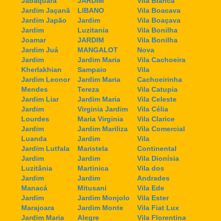
Jabaquara
JARDIM
Vila Bianca
Jardim Jaçanã
LIBANO
Vila Boacava
Jardim Japão
Jardim
Vila Boaçava
Jardim
Luzitania
Vila Bonilha
Joamar
JARDIM
Vila Bonilha
Jardim Juá
MANGALOT
Nova
Jardim
Jardim Maria
Vila Cachoeira
Kherlakhian
Sampaio
Vila
Jardim Leonor
Jardim Maria
Cachoeirinha
Mendes
Tereza
Vila Catupia
Jardim Liar
Jardim Maria
Vila Celeste
Jardim
Virginia Jardim
Vila Célia
Lourdes
Maria Virginia
Vila Clarice
Jardim
Jardim Mariliza
Vila Comercial
Luanda
Jardim
Vila
Jardim Lutfala
Maristela
Continental
Jardim
Jardim
Vila Dionísia
Luzitânia
Martinica
Vila dos
Jardim
Jardim
Andrades
Manacá
Mitusani
Vila Ede
Jardim
Jardim Monjolo
Vila Ester
Marajoara
Jardim Monte
Vila Fiat Lux
Jardim Maria
Alegre
Vila Florentina