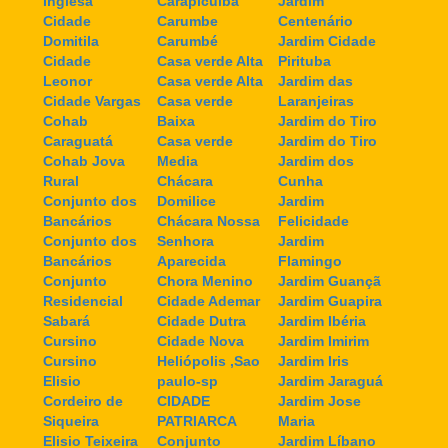
Inglesa
Carapicuiba
Jardim
Cidade
Carumbe
Centenário
Domitila
Carumbé
Jardim Cidade
Cidade
Casa verde Alta
Pirituba
Leonor
Casa verde Alta
Jardim das
Cidade Vargas
Casa verde
Laranjeiras
Cohab
Baixa
Jardim do Tiro
Caraguatá
Casa verde
Jardim do Tiro
Cohab Jova
Media
Jardim dos
Rural
Chácara
Cunha
Conjunto dos
Domilice
Jardim
Bancários
Chácara Nossa
Felicidade
Conjunto dos
Senhora
Jardim
Bancários
Aparecida
Flamingo
Conjunto
Chora Menino
Jardim Guançã
Residencial
Cidade Ademar
Jardim Guapira
Sabará
Cidade Dutra
Jardim Ibéria
Cursino
Cidade Nova
Jardim Imirim
Cursino
Heliópolis ,Sao
Jardim Iris
Elisio
paulo-sp
Jardim Jaraguá
Cordeiro de
CIDADE
Jardim Jose
Siqueira
PATRIARCA
Maria
Elisio Teixeira
Conjunto
Jardim Líbano