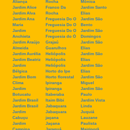
Aliança
Rocha
Mônica
Jardim Alice
Franco Da
Jardim Santo
Jardim Alva
Rocha
Elias
Jardim Ana
Freguesia Do O
Jardim São
Maria
Freguesia Do O
Bento
Jardim
Freguesia Do O
Jardim São
Anchieta
Freguesia do Ó
Domingos
Jardim Araújo
Grajaú
Jardim São
Almeida
Guarulhos
Elias
Jardim Aurélia
Heliópolis
Jardim São
Jardim Beatriz
Heliópolis
Elias
Jardim
Heliópolis
Jardim São
Bélgica
Horto do Ipe
Elias
Jardim Bom
Horto florestal
Jardim São
Clima
Ipiranga
Miguel
Jardim
Ipiranga
Jardim São
Botucatu
Itaberaba
Paulo
Jardim Brasil
Itaim Bibi
Jardim Vista
Jardim Brasil
Jabaquara
Linda
Jardim
Jabaquara
Juquiá
Cabuçu
jaçana
Lauzane
Jardim
Jaçana
Paulista
Campina
Jaraguá
Mairiporã