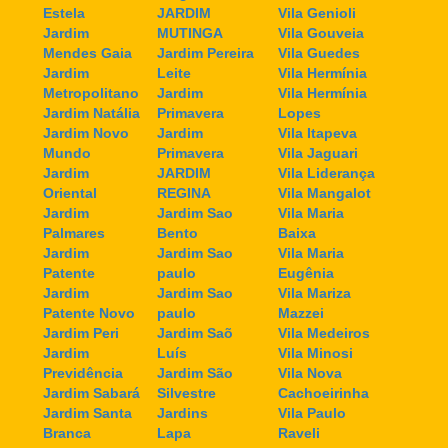
Estela
JARDIM
Vila Genioli
Jardim
MUTINGA
Vila Gouveia
Mendes Gaia
Jardim Pereira
Vila Guedes
Jardim
Leite
Vila Hermínia
Metropolitano
Jardim
Vila Hermínia
Jardim Natália
Primavera
Lopes
Jardim Novo
Jardim
Vila Itapeva
Mundo
Primavera
Vila Jaguari
Jardim
JARDIM
Vila Liderança
Oriental
REGINA
Vila Mangalot
Jardim
Jardim Sao
Vila Maria
Palmares
Bento
Baixa
Jardim
Jardim Sao
Vila Maria
Patente
paulo
Eugênia
Jardim
Jardim Sao
Vila Mariza
Patente Novo
paulo
Mazzei
Jardim Peri
Jardim Saõ
Vila Medeiros
Jardim
Luís
Vila Minosi
Previdência
Jardim São
Vila Nova
Jardim Sabará
Silvestre
Cachoeirinha
Jardim Santa
Jardins
Vila Paulo
Branca
Lapa
Raveli