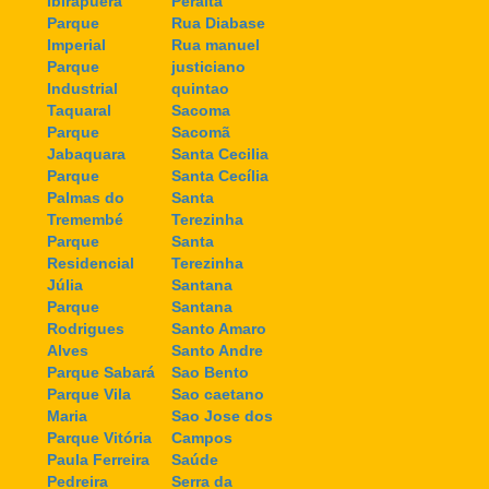
Ibirapuera
Peralta
Parque
Rua Diabase
Imperial
Rua manuel
Parque
justiciano
Industrial
quintao
Taquaral
Sacoma
Parque
Sacomã
Jabaquara
Santa Cecilia
Parque
Santa Cecília
Palmas do
Santa
Tremembé
Terezinha
Parque
Santa
Residencial
Terezinha
Júlia
Santana
Parque
Santana
Rodrigues
Santo Amaro
Alves
Santo Andre
Parque Sabará
Sao Bento
Parque Vila
Sao caetano
Maria
Sao Jose dos
Parque Vitória
Campos
Paula Ferreira
Saúde
Pedreira
Serra da