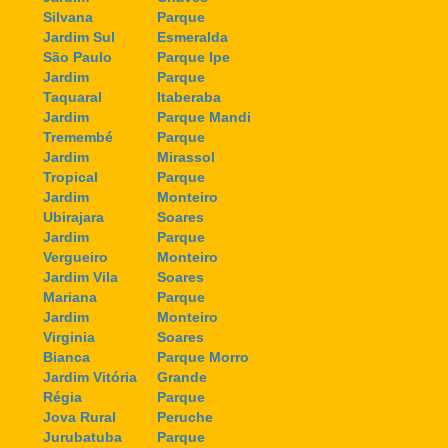
Silvana
Parque
Jardim Sul
Esmeralda
São Paulo
Parque Ipe
Jardim
Parque
Taquaral
Itaberaba
Jardim
Parque Mandi
Tremembé
Parque
Jardim
Mirassol
Tropical
Parque
Jardim
Monteiro
Ubirajara
Soares
Jardim
Parque
Vergueiro
Monteiro
Jardim Vila
Soares
Mariana
Parque
Jardim
Monteiro
Virginia
Soares
Bianca
Parque Morro
Jardim Vitória
Grande
Régia
Parque
Jova Rural
Peruche
Jurubatuba
Parque