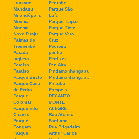
Lauzane
Peruche
Mandaqui
Parque São
Mirandópolis
Luís
Moema
Parque Taipas
Moema
Parque Tiete
Novo Piraju
Parque Vera
Palmas do
Cruz
Tremembé
Pedreira
Parada
penha
Inglesa
Perdizes
Paraíso
Peri Alto
Paraíso
Pindamonhangaba
Parque Bristol
Pindamonhangaba
Parque Casa
Pirituba
de Pedra
Pompeia
Parque
RECANTO
Colonial
MONTE
Parque Edu
ALEGRE
Chaves
Rua Afonso
Parque
Sardinha
Fongaro
Rua Brigadeiro
Parque
Arthur Carlos