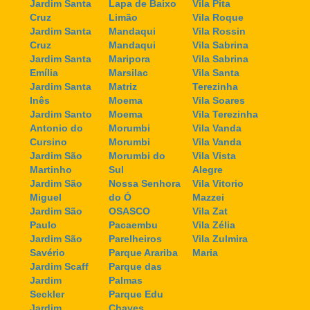
Jardim Santa
Lapa de Baixo
Vila Pita
Cruz
Limão
Vila Roque
Jardim Santa
Mandaqui
Vila Rossin
Cruz
Mandaqui
Vila Sabrina
Jardim Santa
Maripora
Vila Sabrina
Emília
Marsilac
Vila Santa
Jardim Santa
Matriz
Terezinha
Inês
Moema
Vila Soares
Jardim Santo
Moema
Vila Terezinha
Antonio do
Morumbi
Vila Vanda
Cursino
Morumbi
Vila Vanda
Jardim São
Morumbi do
Vila Vista
Martinho
Sul
Alegre
Jardim São
Nossa Senhora
Vila Vitorio
Miguel
do Ó
Mazzei
Jardim São
OSASCO
Vila Zat
Paulo
Pacaembu
Vila Zélia
Jardim São
Parelheiros
Vila Zulmira
Savério
Parque Arariba
Maria
Jardim Scaff
Parque das
Jardim
Palmas
Seckler
Parque Edu
Jardim
Chaves