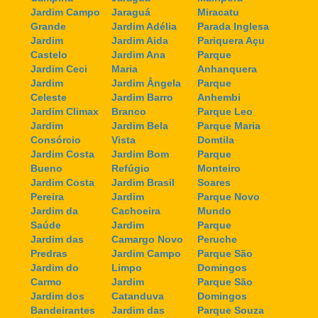
Jardim Campo
Jaraguá
Miracatu
Grande
Jardim Adélia
Parada Inglesa
Jardim
Jardim Aida
Pariquera Açu
Castelo
Jardim Ana
Parque
Jardim Ceci
Maria
Anhanquera
Jardim
Jardim Ângela
Parque
Celeste
Jardim Barro
Anhembi
Jardim Climax
Branco
Parque Leo
Jardim
Jardim Bela
Parque Maria
Consórcio
Vista
Domtila
Jardim Costa
Jardim Bom
Parque
Bueno
Refúgio
Monteiro
Jardim Costa
Jardim Brasil
Soares
Pereira
Jardim
Parque Novo
Jardim da
Cachoeira
Mundo
Saúde
Jardim
Parque
Jardim das
Camargo Novo
Peruche
Predras
Jardim Campo
Parque São
Jardim do
Limpo
Domingos
Carmo
Jardim
Parque São
Jardim dos
Catanduva
Domingos
Bandeirantes
Jardim das
Parque Souza