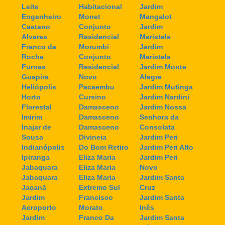
Leite
Habitacional
Jardim
Engenheiro
Monet
Mangalot
Caetano
Conjunto
Jardim
Alvares
Residencial
Maristela
Franco da
Morumbi
Jardim
Rocha
Conjunto
Maristela
Furnas
Residencial
Jardim Monte
Guapira
Novo
Alegre
Heliópolis
Pacaembu
Jardim Mutinga
Horto
Cursino
Jardim Nardini
Florestal
Damasceno
Jardim Nossa
Imirim
Damasceno
Senhora da
Inajar de
Damasceno
Consolata
Sousa
Divineia
Jardim Peri
Indianópolis
Do Bom Retiro
Jardim Peri Alto
Ipiranga
Eliza Maria
Jardim Peri
Jabaquara
Eliza Maria
Novo
Jabaquara
Eliza Maria
Jardim Santa
Jaçanã
Extremo Sul
Cruz
Jardim
Francisco
Jardim Santa
Aeroporto
Morato
Inês
Jardim
Franco Da
Jardim Santa