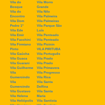
Vila do
Vila Morro
Bosque
Grande
Vila do
Vila Nilo
Encontro
Vila Palmeira
Vila Dom
Vila Palmeiras
Pedro 1º
Vila Parque São
Vila Ede
Luís
Vila Emir
Vila Penteado
Vila Facchini
Vila Penteado
Vila Firmiano
Vila Picinin
Pinto
VILA PIRITUBA
Vila Gaúcha
Vila Português
Vila Guaca
Vila Prado
Vila Guarani
Vila Prado
Vila Guilherme
Vila Primavera
Vila
Vila Progresso
Gumercindo
Vila Rica
Vila
Vila Santa
Gumercindo
Delfina
Vila Gustavo
Vila Santa
Vila Helena
Maria
Vila Heliópolis
Vila Santista