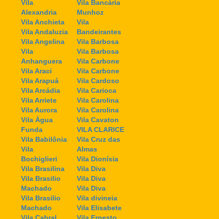
Vila
Vila Bancária
Alexandria
Munhoz
Vila Anchieta
Vila
Vila Andaluzia
Bandeirantes
Vila Angelina
Vila Barbosa
Vila
Vila Barbosa
Anhanguera
Vila Carbone
Vila Araci
Vila Carbone
Vila Arapuá
Vila Cardoso
Vila Arcádia
Vila Carioca
Vila Arriete
Vila Carolina
Vila Aurora
Vila Carolina
Vila Água
Vila Cavaton
Funda
VILA CLARICE
Vila Babilônia
Vila Cruz das
Vila
Almas
Bochiglieri
Vila Dionísia
Vila Brasilina
Vila Diva
Vila Brasilio
Vila Diva
Machado
Vila Diva
Vila Brasilio
Vila divineia
Machado
Vila Elisabete
Vila Cabral
Vila Ernesto