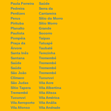
Paula Ferreira
Saúde
Pedreira
Serra da
Perdizes
Cantareira
Perus
Sítio do Morro
Pirituba
Sítio Morro
Planalto
Grande
Paulista
Socorro
Pompéia
Taipas
Praça da
Tatuapé
Árvore
Taubaté
Santa Inês
Terezinha
Santana
Tremembé
Saúde
Tremembé
Saúde
Tremembé
São João
Tremembé
Clímaco
Tucuruvi
São Judas
Vila Acre
Sítio Tapera
Vila Albertina
Tremembé
Vila Alteza
Tucuruvi
Vila América
Vila Aeroporto
Vila Anália
Vila Afonso
Vila Andrade