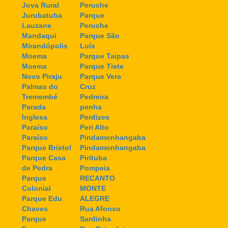
Jova Rural
Peruche
Jurubatuba
Parque
Lauzane
Peruche
Mandaqui
Parque São
Mirandópolis
Luís
Moema
Parque Taipas
Moema
Parque Tiete
Novo Piraju
Parque Vera
Palmas do
Cruz
Tremembé
Pedreira
Parada
penha
Inglesa
Perdizes
Paraíso
Peri Alto
Paraíso
Pindamonhangaba
Parque Bristol
Pindamonhangaba
Parque Casa
Pirituba
de Pedra
Pompeia
Parque
RECANTO
Colonial
MONTE
Parque Edu
ALEGRE
Chaves
Rua Afonso
Parque
Sardinha