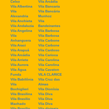
Celso
Vila Arcádia
Vila Albertina
Vila Bancaria
Vila
Vila Bancária
Alexandria
Munhoz
Vila Anchieta
Vila
Vila Andaluzia
Bandeirantes
Vila Angelina
Vila Barbosa
Vila
Vila Barbosa
Anhanguera
Vila Carbone
Vila Araci
Vila Carbone
Vila Arapuá
Vila Cardoso
Vila Arcádia
Vila Carioca
Vila Arriete
Vila Carolina
Vila Aurora
Vila Carolina
Vila Água
Vila Cavaton
Funda
VILA CLARICE
Vila Babilônia
Vila Cruz das
Vila
Almas
Bochiglieri
Vila Dionísia
Vila Brasilina
Vila Diva
Vila Brasilio
Vila Diva
Machado
Vila Diva
Vila Brasilio
Vila divineia