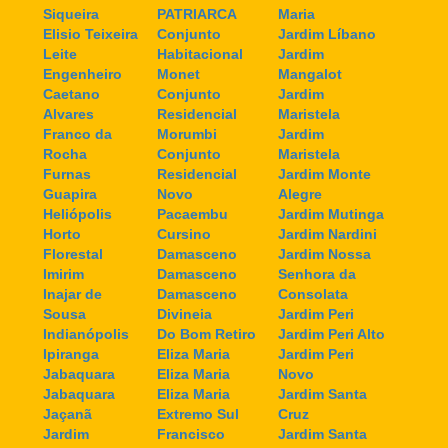
Siqueira
PATRIARCA
Maria
Elisio Teixeira
Conjunto
Jardim Líbano
Leite
Habitacional
Jardim
Engenheiro
Monet
Mangalot
Caetano
Conjunto
Jardim
Alvares
Residencial
Maristela
Franco da
Morumbi
Jardim
Rocha
Conjunto
Maristela
Furnas
Residencial
Jardim Monte
Guapira
Novo
Alegre
Heliópolis
Pacaembu
Jardim Mutinga
Horto
Cursino
Jardim Nardini
Florestal
Damasceno
Jardim Nossa
Imirim
Damasceno
Senhora da
Inajar de
Damasceno
Consolata
Sousa
Divineia
Jardim Peri
Indianópolis
Do Bom Retiro
Jardim Peri Alto
Ipiranga
Eliza Maria
Jardim Peri
Jabaquara
Eliza Maria
Novo
Jabaquara
Eliza Maria
Jardim Santa
Jaçanã
Extremo Sul
Cruz
Jardim
Francisco
Jardim Santa