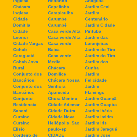
Inglesa
Redondo
Anagilda
Chácara
Capelinha
Jardim Ceci
Inglesa
Carapicuiba
Jardim
Cidade
Carumbe
Centenário
Domitila
Carumbé
Jardim Cidade
Cidade
Casa verde Alta
Pirituba
Leonor
Casa verde Alta
Jardim das
Cidade Vargas
Casa verde
Laranjeiras
Cohab
Baixa
Jardim do Tiro
Caraguatá
Casa verde
Jardim do Tiro
Cohab Jova
Media
Jardim dos
Rural
Chácara
Cunha
Conjunto dos
Domilice
Jardim
Bancários
Chácara Nossa
Felicidade
Conjunto dos
Senhora
Jardim
Bancários
Aparecida
Flamingo
Conjunto
Chora Menino
Jardim Guançã
Residencial
Cidade Ademar
Jardim Guapira
Sabará
Cidade Dutra
Jardim Ibéria
Cursino
Cidade Nova
Jardim Imirim
Cursino
Heliópolis ,Sao
Jardim Iris
Elisio
paulo-sp
Jardim Jaraguá
Cordeiro de
CIDADE
Jardim Jose