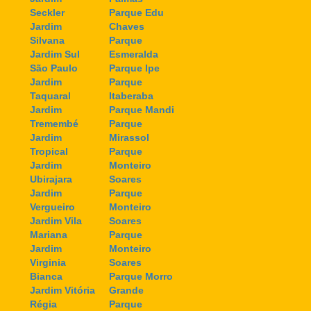
Seckler
Parque Edu
Jardim
Chaves
Silvana
Parque
Jardim Sul
Esmeralda
São Paulo
Parque Ipe
Jardim
Parque
Taquaral
Itaberaba
Jardim
Parque Mandi
Tremembé
Parque
Jardim
Mirassol
Tropical
Parque
Jardim
Monteiro
Ubirajara
Soares
Jardim
Parque
Vergueiro
Monteiro
Jardim Vila
Soares
Mariana
Parque
Jardim
Monteiro
Virginia
Soares
Bianca
Parque Morro
Jardim Vitória
Grande
Régia
Parque