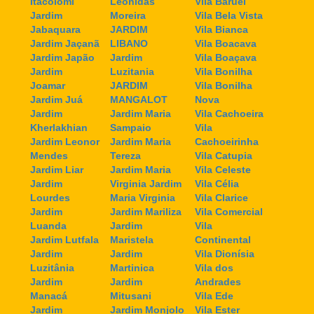
Itacolomi
Leonidas
Vila Baruel
Jardim
Moreira
Vila Bela Vista
Jabaquara
JARDIM
Vila Bianca
Jardim Jaçanã
LIBANO
Vila Boacava
Jardim Japão
Jardim
Vila Boaçava
Jardim
Luzitania
Vila Bonilha
Joamar
JARDIM
Vila Bonilha
Jardim Juá
MANGALOT
Nova
Jardim
Jardim Maria
Vila Cachoeira
Kherlakhian
Sampaio
Vila
Jardim Leonor
Jardim Maria
Cachoeirinha
Mendes
Tereza
Vila Catupia
Jardim Liar
Jardim Maria
Vila Celeste
Jardim
Virginia Jardim
Vila Célia
Lourdes
Maria Virginia
Vila Clarice
Jardim
Jardim Mariliza
Vila Comercial
Luanda
Jardim
Vila
Jardim Lutfala
Maristela
Continental
Jardim
Jardim
Vila Dionísia
Luzitânia
Martinica
Vila dos
Jardim
Jardim
Andrades
Manacá
Mitusani
Vila Ede
Jardim
Jardim Monjolo
Vila Ester