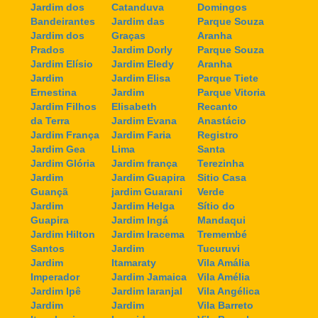
Jardim dos
Catanduva
Domingos
Bandeirantes
Jardim das
Parque Souza
Jardim dos
Graças
Aranha
Prados
Jardim Dorly
Parque Souza
Jardim Elísio
Jardim Eledy
Aranha
Jardim
Jardim Elisa
Parque Tiete
Ernestina
Jardim
Parque Vitoria
Jardim Filhos
Elisabeth
Recanto
da Terra
Jardim Evana
Anastácio
Jardim França
Jardim Faria
Registro
Jardim Gea
Lima
Santa
Jardim Glória
Jardim frança
Terezinha
Jardim
Jardim Guapira
Sitio Casa
Guançã
jardim Guarani
Verde
Jardim
Jardim Helga
Sítio do
Guapira
Jardim Ingá
Mandaqui
Jardim Hilton
Jardim Iracema
Tremembé
Santos
Jardim
Tucuruvi
Jardim
Itamaraty
Vila Amália
Imperador
Jardim Jamaica
Vila Amélia
Jardim Ipê
Jardim laranjal
Vila Angélica
Jardim
Jardim
Vila Barreto