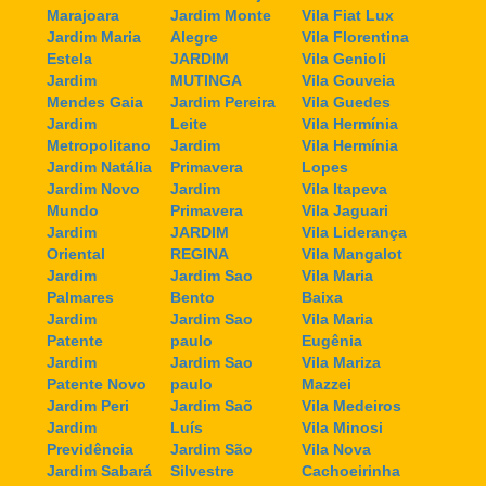
Marajoara
Jardim Monte
Vila Fiat Lux
Jardim Maria
Alegre
Vila Florentina
Estela
JARDIM
Vila Genioli
Jardim
MUTINGA
Vila Gouveia
Mendes Gaia
Jardim Pereira
Vila Guedes
Jardim
Leite
Vila Hermínia
Metropolitano
Jardim
Vila Hermínia
Jardim Natália
Primavera
Lopes
Jardim Novo
Jardim
Vila Itapeva
Mundo
Primavera
Vila Jaguari
Jardim
JARDIM
Vila Liderança
Oriental
REGINA
Vila Mangalot
Jardim
Jardim Sao
Vila Maria
Palmares
Bento
Baixa
Jardim
Jardim Sao
Vila Maria
Patente
paulo
Eugênia
Jardim
Jardim Sao
Vila Mariza
Patente Novo
paulo
Mazzei
Jardim Peri
Jardim Saõ
Vila Medeiros
Jardim
Luís
Vila Minosi
Previdência
Jardim São
Vila Nova
Jardim Sabará
Silvestre
Cachoeirinha