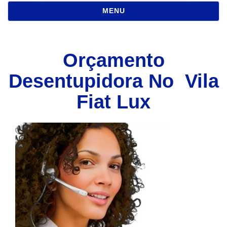
NAVEGAÇÃO
MENU
Orçamento
Desentupidora No Vila
Fiat Lux