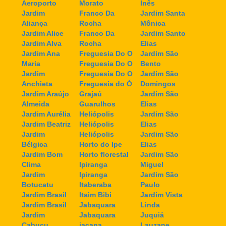
Aeroporto
Morato
Inês
Jardim
Franco Da
Jardim Santa
Aliança
Rocha
Mônica
Jardim Alice
Franco Da
Jardim Santo
Jardim Alva
Rocha
Elias
Jardim Ana
Freguesia Do O
Jardim São
Maria
Freguesia Do O
Bento
Jardim
Freguesia Do O
Jardim São
Anchieta
Freguesia do Ó
Domingos
Jardim Araújo
Grajaú
Jardim São
Almeida
Guarulhos
Elias
Jardim Aurélia
Heliópolis
Jardim São
Jardim Beatriz
Heliópolis
Elias
Jardim
Heliópolis
Jardim São
Bélgica
Horto do Ipe
Elias
Jardim Bom
Horto florestal
Jardim São
Clima
Ipiranga
Miguel
Jardim
Ipiranga
Jardim São
Botucatu
Itaberaba
Paulo
Jardim Brasil
Itaim Bibi
Jardim Vista
Jardim Brasil
Jabaquara
Linda
Jardim
Jabaquara
Juquiá
Cabuçu
jaçana
Lauzane