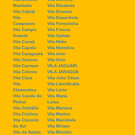
Machado
Vila Elisabete
Vila Cabral
Vila Ernesto
Vila
Vila Espanhola
Campestre
Vila Ferreirinha
Vila Campo
Vila Franca
Grande
Vila Galvão
Vila Canaã
Vila Hebe
Vila Capela
Vila Hermínia
Vila Caraguatá
Vila iorio
Vila Carioca
Vila Iório
Vila Carmem
VILA JAGUARI
Vila Celeste
VILA JARAGUA
Vila Clara
Vila Júlio César
Vila
Vila Liberlândia
Clementino
Vila Lório
Vila Conde do
Vila Maria
Pinhal
Luísa
Vila Cristália
Vila Mariana
Vila Cristina
Vila Marina
Vila Cruzeiro
Vila Marisbela
do Sul
Vila Miriam
Vila da Saúde
Vila Moinho