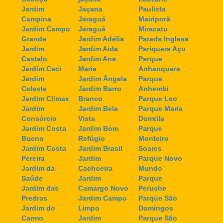
Jardim
Jaçana
Paulista
Campina
Jaraguá
Mairiporã
Jardim Campo
Jaraguá
Miracatu
Grande
Jardim Adélia
Parada Inglesa
Jardim
Jardim Aida
Pariquera Açu
Castelo
Jardim Ana
Parque
Jardim Ceci
Maria
Anhanquera
Jardim
Jardim Ângela
Parque
Celeste
Jardim Barro
Anhembi
Jardim Climax
Branco
Parque Leo
Jardim
Jardim Bela
Parque Maria
Consórcio
Vista
Domtila
Jardim Costa
Jardim Bom
Parque
Bueno
Refúgio
Monteiro
Jardim Costa
Jardim Brasil
Soares
Pereira
Jardim
Parque Novo
Jardim da
Cachoeira
Mundo
Saúde
Jardim
Parque
Jardim das
Camargo Novo
Peruche
Predras
Jardim Campo
Parque São
Jardim do
Limpo
Domingos
Carmo
Jardim
Parque São