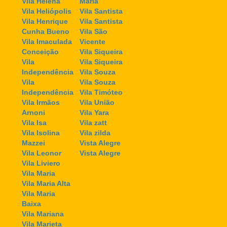
Vila Helena
Maria
Vila Heliópolis
Vila Santista
Vila Henrique
Vila Santista
Cunha Bueno
Vila São
Vila Imaculada
Vicente
Conceição
Vila Siqueira
Vila
Vila Siqueira
Independência
Vila Souza
Vila
Vila Souza
Independência
Vila Timóteo
Vila Irmãos
Vila União
Arnoni
Vila Yara
Vila Isa
Vila zatt
Vila Isolina
Vila zilda
Mazzei
Vista Alegre
Vila Leonor
Vista Alegre
Vila Liviero
Vila Maria
Vila Maria Alta
Vila Maria
Baixa
Vila Mariana
Vila Marieta