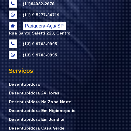
(11)94082-2676
(11) 9 5277-34719
Pariquera-Açu/ SP
Rua Santo Saletti 223, Centro
(13) 9 9703-0995
(13) 9 9703-0995
Serviços
Desentupidora
Desentupidora 24 Horas
Desentupidora Na Zona Norte
Desentupidora Em Higienopolis
Desentupidora Em Jundiaí
Desentupidora Casa Verde