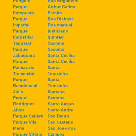
Fongaro
Rua Brigadeiro
Parque
Arthur Carlos
Ibirapuera
Peralta
Parque
Rua Diabase
Imperial
Rua manuel
Parque
justiciano
Industrial
quintao
Taquaral
Sacoma
Parque
Sacomã
Jabaquara
Santa Cecilia
Parque
Santa Cecília
Palmas do
Santa
Tremembé
Terezinha
Parque
Santa
Residencial
Terezinha
Júlia
Santana
Parque
Santana
Rodrigues
Santo Amaro
Alves
Santo Andre
Parque Sabará
Sao Bento
Parque Vila
Sao caetano
Maria
Sao Jose dos
Parque Vitória
Campos