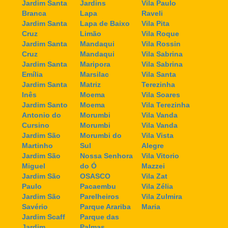
Jardim Santa
Jardins
Vila Paulo
Branca
Lapa
Raveli
Jardim Santa
Lapa de Baixo
Vila Pita
Cruz
Limão
Vila Roque
Jardim Santa
Mandaqui
Vila Rossin
Cruz
Mandaqui
Vila Sabrina
Jardim Santa
Maripora
Vila Sabrina
Emília
Marsilac
Vila Santa
Jardim Santa
Matriz
Terezinha
Inês
Moema
Vila Soares
Jardim Santo
Moema
Vila Terezinha
Antonio do
Morumbi
Vila Vanda
Cursino
Morumbi
Vila Vanda
Jardim São
Morumbi do
Vila Vista
Martinho
Sul
Alegre
Jardim São
Nossa Senhora
Vila Vitorio
Miguel
do Ó
Mazzei
Jardim São
OSASCO
Vila Zat
Paulo
Pacaembu
Vila Zélia
Jardim São
Parelheiros
Vila Zulmira
Savério
Parque Arariba
Maria
Jardim Scaff
Parque das
Jardim
Palmas