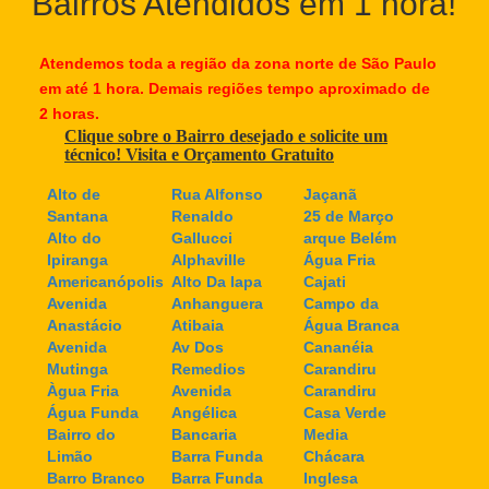
Bairros Atendidos em 1 hora!
Atendemos toda a região da zona norte de São Paulo
em até 1 hora. Demais regiões tempo aproximado de
2 horas.
Clique sobre o Bairro desejado e solicite um
técnico! Visita e Orçamento Gratuito
Alto de
Rua Alfonso
Jaçanã
Santana
Renaldo
25 de Março
Alto do
Gallucci
arque Belém
Ipiranga
Alphaville
Água Fria
Americanópolis
Alto Da lapa
Cajati
Avenida
Anhanguera
Campo da
Anastácio
Atibaia
Água Branca
Avenida
Av Dos
Cananéia
Mutinga
Remedios
Carandiru
Àgua Fria
Avenida
Carandiru
Água Funda
Angélica
Casa Verde
Bairro do
Bancaria
Media
Limão
Barra Funda
Chácara
Barro Branco
Barra Funda
Inglesa