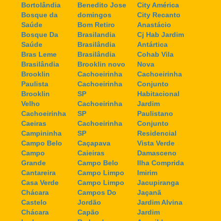
Bortolândia
Benedito Jose
City América
Bosque da
domingos
City Recanto
Saúde
Bom Retiro
Anastácio
Bosque Da
Brasilandia
Cj Hab Jardim
Saúde
Brasilândia
Antártica
Bras Leme
Brasilândia
Cohab Vila
Brasilândia
Brooklin novo
Nova
Brooklin
Cachoeirinha
Cachoeirinha
Paulista
Cachoeirinha
Conjunto
Brooklin
SP
Habitacional
Velho
Cachoeirinha
Jardim
Cachoeirinha
SP
Paulistano
Caeiras
Cachoeirinha
Conjunto
Campininha
SP
Residencial
Campo Belo
Caçapava
Vista Verde
Campo
Caieiras
Damasceno
Grande
Campo Belo
Ilha Comprida
Cantareira
Campo Limpo
Imirim
Casa Verde
Campo Limpo
Jacupiranga
Chácara
Campos Do
Jaçanã
Castelo
Jordão
Jardim Alvina
Chácara
Capão
Jardim