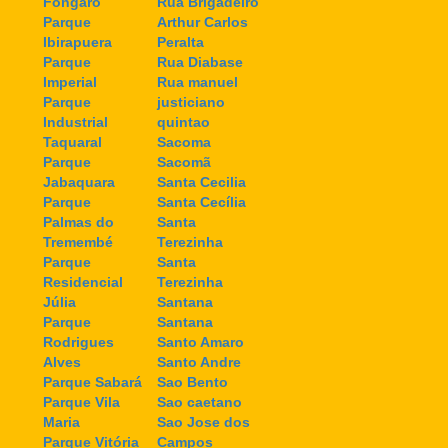
Fongaro
Rua Brigadeiro
Parque
Arthur Carlos
Ibirapuera
Peralta
Parque
Rua Diabase
Imperial
Rua manuel
Parque
justiciano
Industrial
quintao
Taquaral
Sacoma
Parque
Sacomã
Jabaquara
Santa Cecilia
Parque
Santa Cecília
Palmas do
Santa
Tremembé
Terezinha
Parque
Santa
Residencial
Terezinha
Júlia
Santana
Parque
Santana
Rodrigues
Santo Amaro
Alves
Santo Andre
Parque Sabará
Sao Bento
Parque Vila
Sao caetano
Maria
Sao Jose dos
Parque Vitória
Campos