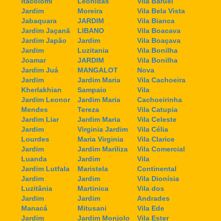
Itacolomi
Leonidas
Vila Baruel
Jardim
Moreira
Vila Bela Vista
Jabaquara
JARDIM
Vila Bianca
Jardim Jaçanã
LIBANO
Vila Boacava
Jardim Japão
Jardim
Vila Boaçava
Jardim
Luzitania
Vila Bonilha
Joamar
JARDIM
Vila Bonilha
Jardim Juá
MANGALOT
Nova
Jardim
Jardim Maria
Vila Cachoeira
Kherlakhian
Sampaio
Vila
Jardim Leonor
Jardim Maria
Cachoeirinha
Mendes
Tereza
Vila Catupia
Jardim Liar
Jardim Maria
Vila Celeste
Jardim
Virginia Jardim
Vila Célia
Lourdes
Maria Virginia
Vila Clarice
Jardim
Jardim Mariliza
Vila Comercial
Luanda
Jardim
Vila
Jardim Lutfala
Maristela
Continental
Jardim
Jardim
Vila Dionísia
Luzitânia
Martinica
Vila dos
Jardim
Jardim
Andrades
Manacá
Mitusani
Vila Ede
Jardim
Jardim Monjolo
Vila Ester