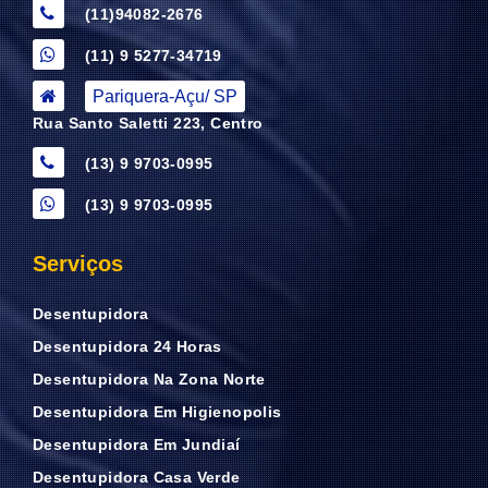
(11)94082-2676
(11) 9 5277-34719
Pariquera-Açu/ SP
Rua Santo Saletti 223, Centro
(13) 9 9703-0995
(13) 9 9703-0995
Serviços
Desentupidora
Desentupidora 24 Horas
Desentupidora Na Zona Norte
Desentupidora Em Higienopolis
Desentupidora Em Jundiaí
Desentupidora Casa Verde