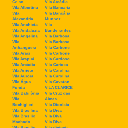
Celso
Vila Arcádia
Vila Albertina
Vila Bancaria
Vila
Vila Bancária
Alexandria
Munhoz
Vila Anchieta
Vila
Vila Andaluzia
Bandeirantes
Vila Angelina
Vila Barbosa
Vila
Vila Barbosa
Anhanguera
Vila Carbone
Vila Araci
Vila Carbone
Vila Arapuá
Vila Cardoso
Vila Arcádia
Vila Carioca
Vila Arriete
Vila Carolina
Vila Aurora
Vila Carolina
Vila Água
Vila Cavaton
Funda
VILA CLARICE
Vila Babilônia
Vila Cruz das
Vila
Almas
Bochiglieri
Vila Dionísia
Vila Brasilina
Vila Diva
Vila Brasilio
Vila Diva
Machado
Vila Diva
Vila Brasilio
Vila divineia