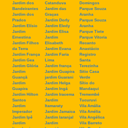
Jardim dos
Catanduva
Domingos
Bandeirantes
Jardim das
Parque Souza
Jardim dos
Graças
Aranha
Prados
Jardim Dorly
Parque Souza
Jardim Elísio
Jardim Eledy
Aranha
Jardim
Jardim Elisa
Parque Tiete
Ernestina
Jardim
Parque Vitoria
Jardim Filhos
Elisabeth
Recanto
da Terra
Jardim Evana
Anastácio
Jardim França
Jardim Faria
Registro
Jardim Gea
Lima
Santa
Jardim Glória
Jardim frança
Terezinha
Jardim
Jardim Guapira
Sitio Casa
Guançã
jardim Guarani
Verde
Jardim
Jardim Helga
Sítio do
Guapira
Jardim Ingá
Mandaqui
Jardim Hilton
Jardim Iracema
Tremembé
Santos
Jardim
Tucuruvi
Jardim
Itamaraty
Vila Amália
Imperador
Jardim Jamaica
Vila Amélia
Jardim Ipê
Jardim laranjal
Vila Angélica
Jardim
Jardim
Vila Barreto