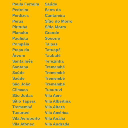
Paula Ferreira
Saúde
Pedreira
Serra da
Perdizes
Cantareira
Perus
Sítio do Morro
Pirituba
Sítio Morro
Planalto
Grande
Paulista
Socorro
Pompéia
Taipas
Praça da
Tatuapé
Árvore
Taubaté
Santa Inês
Terezinha
Santana
Tremembé
Saúde
Tremembé
Saúde
Tremembé
São João
Tremembé
Clímaco
Tucuruvi
São Judas
Vila Acre
Sítio Tapera
Vila Albertina
Tremembé
Vila Alteza
Tucuruvi
Vila América
Vila Aeroporto
Vila Anália
Vila Afonso
Vila Andrade