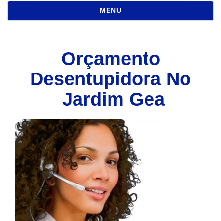
NAVEGAÇÃO
MENU
Orçamento
Desentupidora No
Jardim Gea