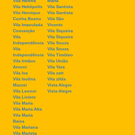
Vila Helena
Maria
Vila Heliópolis
Vila Santista
Vila Henrique
Vila Santista
Cunha Bueno
Vila São
Vila Imaculada
Vicente
Conceição
Vila Siqueira
Vila
Vila Siqueira
Independência
Vila Souza
Vila
Vila Souza
Independência
Vila Timóteo
Vila Irmãos
Vila União
Arnoni
Vila Yara
Vila Isa
Vila zatt
Vila Isolina
Vila zilda
Mazzei
Vista Alegre
Vila Leonor
Vista Alegre
Vila Liviero
Vila Maria
Vila Maria Alta
Vila Maria
Baixa
Vila Mariana
Vila Marieta