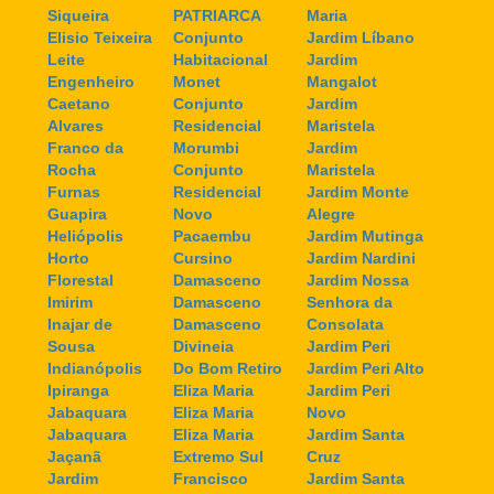
Siqueira
PATRIARCA
Maria
Elisio Teixeira
Conjunto
Jardim Líbano
Leite
Habitacional
Jardim
Engenheiro
Monet
Mangalot
Caetano
Conjunto
Jardim
Alvares
Residencial
Maristela
Franco da
Morumbi
Jardim
Rocha
Conjunto
Maristela
Furnas
Residencial
Jardim Monte
Guapira
Novo
Alegre
Heliópolis
Pacaembu
Jardim Mutinga
Horto
Cursino
Jardim Nardini
Florestal
Damasceno
Jardim Nossa
Imirim
Damasceno
Senhora da
Inajar de
Damasceno
Consolata
Sousa
Divineia
Jardim Peri
Indianópolis
Do Bom Retiro
Jardim Peri Alto
Ipiranga
Eliza Maria
Jardim Peri
Jabaquara
Eliza Maria
Novo
Jabaquara
Eliza Maria
Jardim Santa
Jaçanã
Extremo Sul
Cruz
Jardim
Francisco
Jardim Santa