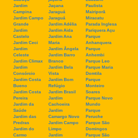
Jardim
Jaçana
Paulista
Campina
Jaraguá
Mairiporã
Jardim Campo
Jaraguá
Miracatu
Grande
Jardim Adélia
Parada Inglesa
Jardim
Jardim Aida
Pariquera Açu
Castelo
Jardim Ana
Parque
Jardim Ceci
Maria
Anhanquera
Jardim
Jardim Ângela
Parque
Celeste
Jardim Barro
Anhembi
Jardim Climax
Branco
Parque Leo
Jardim
Jardim Bela
Parque Maria
Consórcio
Vista
Domtila
Jardim Costa
Jardim Bom
Parque
Bueno
Refúgio
Monteiro
Jardim Costa
Jardim Brasil
Soares
Pereira
Jardim
Parque Novo
Jardim da
Cachoeira
Mundo
Saúde
Jardim
Parque
Jardim das
Camargo Novo
Peruche
Predras
Jardim Campo
Parque São
Jardim do
Limpo
Domingos
Carmo
Jardim
Parque São