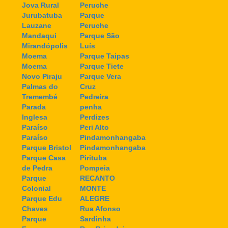
Jova Rural
Peruche
Jurubatuba
Parque
Lauzane
Peruche
Mandaqui
Parque São
Mirandópolis
Luís
Moema
Parque Taipas
Moema
Parque Tiete
Novo Piraju
Parque Vera
Palmas do
Cruz
Tremembé
Pedreira
Parada
penha
Inglesa
Perdizes
Paraíso
Peri Alto
Paraíso
Pindamonhangaba
Parque Bristol
Pindamonhangaba
Parque Casa
Pirituba
de Pedra
Pompeia
Parque
RECANTO
Colonial
MONTE
Parque Edu
ALEGRE
Chaves
Rua Afonso
Parque
Sardinha