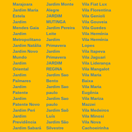
Marajoara
Jardim Monte
Vila Fiat Lux
Jardim Maria
Alegre
Vila Florentina
Estela
JARDIM
Vila Genioli
Jardim
MUTINGA
Vila Gouveia
Mendes Gaia
Jardim Pereira
Vila Guedes
Jardim
Leite
Vila Hermínia
Metropolitano
Jardim
Vila Hermínia
Jardim Natália
Primavera
Lopes
Jardim Novo
Jardim
Vila Itapeva
Mundo
Primavera
Vila Jaguari
Jardim
JARDIM
Vila Liderança
Oriental
REGINA
Vila Mangalot
Jardim
Jardim Sao
Vila Maria
Palmares
Bento
Baixa
Jardim
Jardim Sao
Vila Maria
Patente
paulo
Eugênia
Jardim
Jardim Sao
Vila Mariza
Patente Novo
paulo
Mazzei
Jardim Peri
Jardim Saõ
Vila Medeiros
Jardim
Luís
Vila Minosi
Previdência
Jardim São
Vila Nova
Jardim Sabará
Silvestre
Cachoeirinha