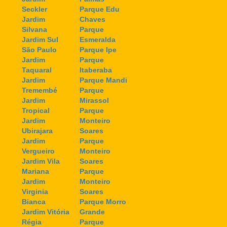
Seckler
Parque Edu
Jardim
Chaves
Silvana
Parque
Jardim Sul
Esmeralda
São Paulo
Parque Ipe
Jardim
Parque
Taquaral
Itaberaba
Jardim
Parque Mandi
Tremembé
Parque
Jardim
Mirassol
Tropical
Parque
Jardim
Monteiro
Ubirajara
Soares
Jardim
Parque
Vergueiro
Monteiro
Jardim Vila
Soares
Mariana
Parque
Jardim
Monteiro
Virginia
Soares
Bianca
Parque Morro
Jardim Vitória
Grande
Régia
Parque