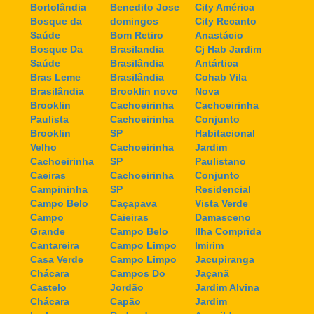
Bortolândia
Benedito Jose
City América
Bosque da
domingos
City Recanto
Saúde
Bom Retiro
Anastácio
Bosque Da
Brasilandia
Cj Hab Jardim
Saúde
Brasilândia
Antártica
Bras Leme
Brasilândia
Cohab Vila
Brasilândia
Brooklin novo
Nova
Brooklin
Cachoeirinha
Cachoeirinha
Paulista
Cachoeirinha
Conjunto
Brooklin
SP
Habitacional
Velho
Cachoeirinha
Jardim
Cachoeirinha
SP
Paulistano
Caeiras
Cachoeirinha
Conjunto
Campininha
SP
Residencial
Campo Belo
Caçapava
Vista Verde
Campo
Caieiras
Damasceno
Grande
Campo Belo
Ilha Comprida
Cantareira
Campo Limpo
Imirim
Casa Verde
Campo Limpo
Jacupiranga
Chácara
Campos Do
Jaçanã
Castelo
Jordão
Jardim Alvina
Chácara
Capão
Jardim