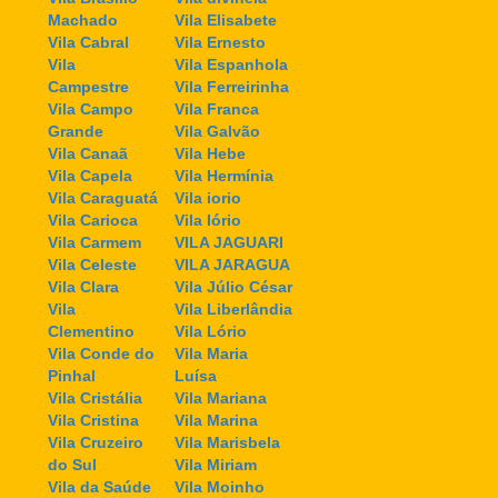
Machado
Vila Elisabete
Vila Cabral
Vila Ernesto
Vila
Vila Espanhola
Campestre
Vila Ferreirinha
Vila Campo
Vila Franca
Grande
Vila Galvão
Vila Canaã
Vila Hebe
Vila Capela
Vila Hermínia
Vila Caraguatá
Vila iorio
Vila Carioca
Vila Iório
Vila Carmem
VILA JAGUARI
Vila Celeste
VILA JARAGUA
Vila Clara
Vila Júlio César
Vila
Vila Liberlândia
Clementino
Vila Lório
Vila Conde do
Vila Maria
Pinhal
Luísa
Vila Cristália
Vila Mariana
Vila Cristina
Vila Marina
Vila Cruzeiro
Vila Marisbela
do Sul
Vila Miriam
Vila da Saúde
Vila Moinho