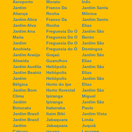
Aeroporto
Morato
Inês
Jardim
Franco Da
Jardim Santa
Aliança
Rocha
Mônica
Jardim Alice
Franco Da
Jardim Santo
Jardim Alva
Rocha
Elias
Jardim Ana
Freguesia Do O
Jardim São
Maria
Freguesia Do O
Bento
Jardim
Freguesia Do O
Jardim São
Anchieta
Freguesia do Ó
Domingos
Jardim Araújo
Grajaú
Jardim São
Almeida
Guarulhos
Elias
Jardim Aurélia
Heliópolis
Jardim São
Jardim Beatriz
Heliópolis
Elias
Jardim
Heliópolis
Jardim São
Bélgica
Horto do Ipe
Elias
Jardim Bom
Horto florestal
Jardim São
Clima
Ipiranga
Miguel
Jardim
Ipiranga
Jardim São
Botucatu
Itaberaba
Paulo
Jardim Brasil
Itaim Bibi
Jardim Vista
Jardim Brasil
Jabaquara
Linda
Jardim
Jabaquara
Juquiá
Cabuçu
jaçana
Lauzane