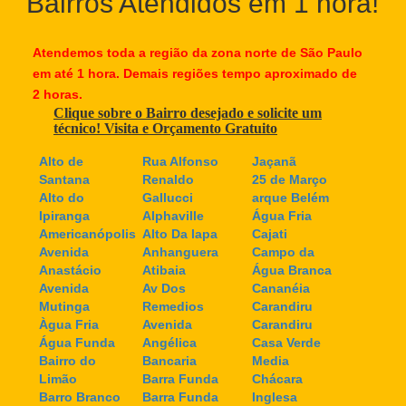
Bairros Atendidos em 1 hora!
Atendemos toda a região da zona norte de São Paulo
em até 1 hora. Demais regiões tempo aproximado de
2 horas.
Clique sobre o Bairro desejado e solicite um
técnico! Visita e Orçamento Gratuito
Alto de
Rua Alfonso
Jaçanã
Santana
Renaldo
25 de Março
Alto do
Gallucci
arque Belém
Ipiranga
Alphaville
Água Fria
Americanópolis
Alto Da lapa
Cajati
Avenida
Anhanguera
Campo da
Anastácio
Atibaia
Água Branca
Avenida
Av Dos
Cananéia
Mutinga
Remedios
Carandiru
Àgua Fria
Avenida
Carandiru
Água Funda
Angélica
Casa Verde
Bairro do
Bancaria
Media
Limão
Barra Funda
Chácara
Barro Branco
Barra Funda
Inglesa