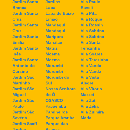
Jardim Santa
Jardins
Vila Paulo
Branca
Lapa
Raveli
Jardim Santa
Lapa de Baixo
Vila Pita
Cruz
Limão
Vila Roque
Jardim Santa
Mandaqui
Vila Rossin
Cruz
Mandaqui
Vila Sabrina
Jardim Santa
Maripora
Vila Sabrina
Emília
Marsilac
Vila Santa
Jardim Santa
Matriz
Terezinha
Inês
Moema
Vila Soares
Jardim Santo
Moema
Vila Terezinha
Antonio do
Morumbi
Vila Vanda
Cursino
Morumbi
Vila Vanda
Jardim São
Morumbi do
Vila Vista
Martinho
Sul
Alegre
Jardim São
Nossa Senhora
Vila Vitorio
Miguel
do Ó
Mazzei
Jardim São
OSASCO
Vila Zat
Paulo
Pacaembu
Vila Zélia
Jardim São
Parelheiros
Vila Zulmira
Savério
Parque Arariba
Maria
Jardim Scaff
Parque das
Jardim
Palmas