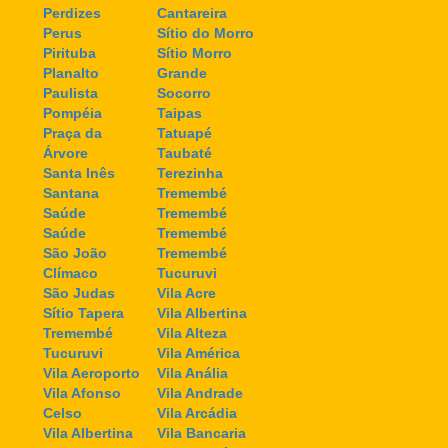
Perdizes
Cantareira
Perus
Sítio do Morro
Pirituba
Sítio Morro
Planalto
Grande
Paulista
Socorro
Pompéia
Taipas
Praça da
Tatuapé
Árvore
Taubaté
Santa Inês
Terezinha
Santana
Tremembé
Saúde
Tremembé
Saúde
Tremembé
São João
Tremembé
Clímaco
Tucuruvi
São Judas
Vila Acre
Sítio Tapera
Vila Albertina
Tremembé
Vila Alteza
Tucuruvi
Vila América
Vila Aeroporto
Vila Anália
Vila Afonso
Vila Andrade
Celso
Vila Arcádia
Vila Albertina
Vila Bancaria