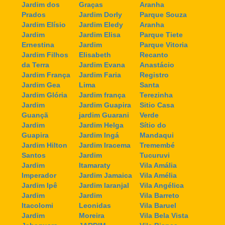
Jardim dos
Graças
Aranha
Prados
Jardim Dorly
Parque Souza
Jardim Elísio
Jardim Eledy
Aranha
Jardim
Jardim Elisa
Parque Tiete
Ernestina
Jardim
Parque Vitoria
Jardim Filhos
Elisabeth
Recanto
da Terra
Jardim Evana
Anastácio
Jardim França
Jardim Faria
Registro
Jardim Gea
Lima
Santa
Jardim Glória
Jardim frança
Terezinha
Jardim
Jardim Guapira
Sitio Casa
Guançã
jardim Guarani
Verde
Jardim
Jardim Helga
Sítio do
Guapira
Jardim Ingá
Mandaqui
Jardim Hilton
Jardim Iracema
Tremembé
Santos
Jardim
Tucuruvi
Jardim
Itamaraty
Vila Amália
Imperador
Jardim Jamaica
Vila Amélia
Jardim Ipê
Jardim laranjal
Vila Angélica
Jardim
Jardim
Vila Barreto
Itacolomi
Leonidas
Vila Baruel
Jardim
Moreira
Vila Bela Vista