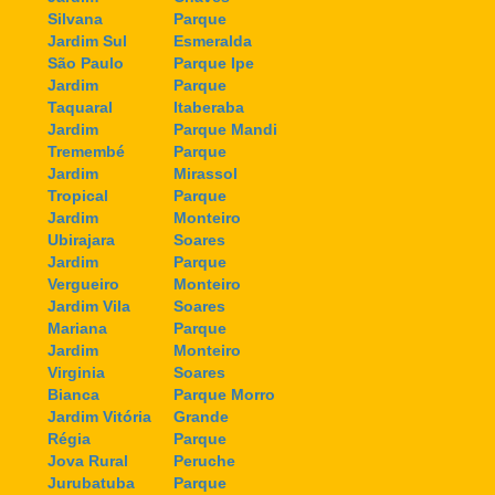
Silvana
Parque
Jardim Sul
Esmeralda
São Paulo
Parque Ipe
Jardim
Parque
Taquaral
Itaberaba
Jardim
Parque Mandi
Tremembé
Parque
Jardim
Mirassol
Tropical
Parque
Jardim
Monteiro
Ubirajara
Soares
Jardim
Parque
Vergueiro
Monteiro
Jardim Vila
Soares
Mariana
Parque
Jardim
Monteiro
Virginia
Soares
Bianca
Parque Morro
Jardim Vitória
Grande
Régia
Parque
Jova Rural
Peruche
Jurubatuba
Parque