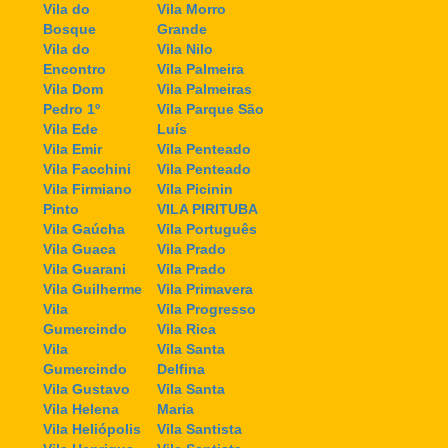
Vila do
Vila Morro
Bosque
Grande
Vila do
Vila Nilo
Encontro
Vila Palmeira
Vila Dom
Vila Palmeiras
Pedro 1º
Vila Parque São
Vila Ede
Luís
Vila Emir
Vila Penteado
Vila Facchini
Vila Penteado
Vila Firmiano
Vila Picinin
Pinto
VILA PIRITUBA
Vila Gaúcha
Vila Português
Vila Guaca
Vila Prado
Vila Guarani
Vila Prado
Vila Guilherme
Vila Primavera
Vila
Vila Progresso
Gumercindo
Vila Rica
Vila
Vila Santa
Gumercindo
Delfina
Vila Gustavo
Vila Santa
Vila Helena
Maria
Vila Heliópolis
Vila Santista