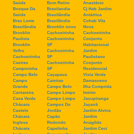
Saúde
Bom Retiro
Anastácio
Bosque Da
Brasilandia
Cj Hab Jardim
Saúde
Brasilândia
Antártica
Bras Leme
Brasilândia
Cohab Vila
Brasilândia
Brooklin novo
Nova
Brooklin
Cachoeirinha
Cachoeirinha
Paulista
Cachoeirinha
Conjunto
Brooklin
SP
Habitacional
Velho
Cachoeirinha
Jardim
Cachoeirinha
SP
Paulistano
Caeiras
Cachoeirinha
Conjunto
Campininha
SP
Residencial
Campo Belo
Caçapava
Vista Verde
Campo
Caieiras
Damasceno
Grande
Campo Belo
Ilha Comprida
Cantareira
Campo Limpo
Imirim
Casa Verde
Campo Limpo
Jacupiranga
Chácara
Campos Do
Jaçanã
Castelo
Jordão
Jardim Alvina
Chácara
Capão
Jardim
Inglesa
Redondo
Anagilda
Chácara
Capelinha
Jardim Ceci