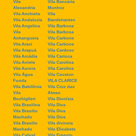
Vila
Vila Bancária
Alexandria
Munhoz
Vila Anchieta
Vila
Vila Andaluzia
Bandeirantes
Vila Angelina
Vila Barbosa
Vila
Vila Barbosa
Anhanguera
Vila Carbone
Vila Araci
Vila Carbone
Vila Arapuá
Vila Cardoso
Vila Arcádia
Vila Carioca
Vila Arriete
Vila Carolina
Vila Aurora
Vila Carolina
Vila Água
Vila Cavaton
Funda
VILA CLARICE
Vila Babilônia
Vila Cruz das
Vila
Almas
Bochiglieri
Vila Dionísia
Vila Brasilina
Vila Diva
Vila Brasilio
Vila Diva
Machado
Vila Diva
Vila Brasilio
Vila divineia
Machado
Vila Elisabete
Vila Cabral
Vila Ernesto