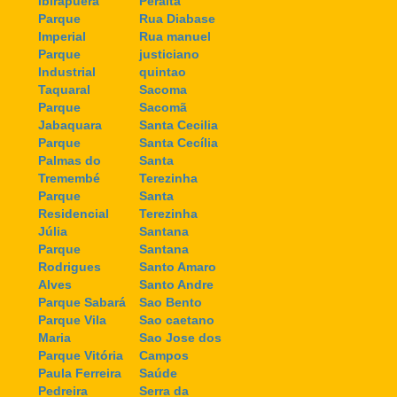
Ibirapuera
Peralta
Parque
Rua Diabase
Imperial
Rua manuel
Parque
justiciano
Industrial
quintao
Taquaral
Sacoma
Parque
Sacomã
Jabaquara
Santa Cecilia
Parque
Santa Cecília
Palmas do
Santa
Tremembé
Terezinha
Parque
Santa
Residencial
Terezinha
Júlia
Santana
Parque
Santana
Rodrigues
Santo Amaro
Alves
Santo Andre
Parque Sabará
Sao Bento
Parque Vila
Sao caetano
Maria
Sao Jose dos
Parque Vitória
Campos
Paula Ferreira
Saúde
Pedreira
Serra da