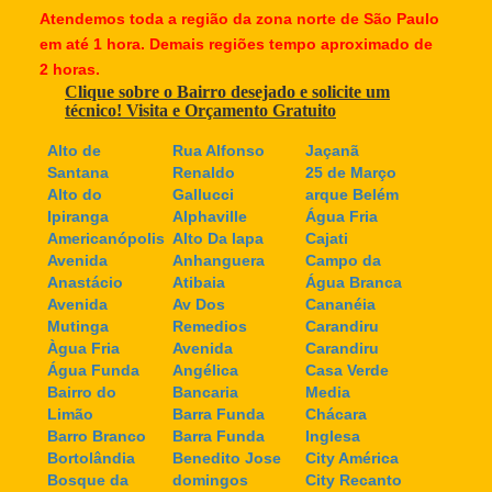
Atendemos toda a região da zona norte de São Paulo
em até 1 hora. Demais regiões tempo aproximado de
2 horas.
Clique sobre o Bairro desejado e solicite um
técnico! Visita e Orçamento Gratuito
Alto de
Rua Alfonso
Jaçanã
Santana
Renaldo
25 de Março
Alto do
Gallucci
arque Belém
Ipiranga
Alphaville
Água Fria
Americanópolis
Alto Da lapa
Cajati
Avenida
Anhanguera
Campo da
Anastácio
Atibaia
Água Branca
Avenida
Av Dos
Cananéia
Mutinga
Remedios
Carandiru
Àgua Fria
Avenida
Carandiru
Água Funda
Angélica
Casa Verde
Bairro do
Bancaria
Media
Limão
Barra Funda
Chácara
Barro Branco
Barra Funda
Inglesa
Bortolândia
Benedito Jose
City América
Bosque da
domingos
City Recanto