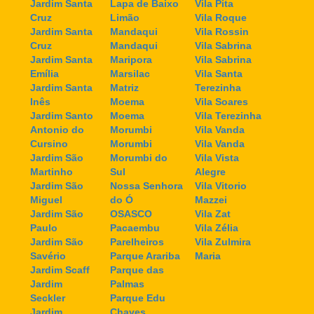
Jardim Santa
Lapa de Baixo
Vila Pita
Cruz
Limão
Vila Roque
Jardim Santa
Mandaqui
Vila Rossin
Cruz
Mandaqui
Vila Sabrina
Jardim Santa
Maripora
Vila Sabrina
Emília
Marsilac
Vila Santa
Jardim Santa
Matriz
Terezinha
Inês
Moema
Vila Soares
Jardim Santo
Moema
Vila Terezinha
Antonio do
Morumbi
Vila Vanda
Cursino
Morumbi
Vila Vanda
Jardim São
Morumbi do
Vila Vista
Martinho
Sul
Alegre
Jardim São
Nossa Senhora
Vila Vitorio
Miguel
do Ó
Mazzei
Jardim São
OSASCO
Vila Zat
Paulo
Pacaembu
Vila Zélia
Jardim São
Parelheiros
Vila Zulmira
Savério
Parque Arariba
Maria
Jardim Scaff
Parque das
Jardim
Palmas
Seckler
Parque Edu
Jardim
Chaves