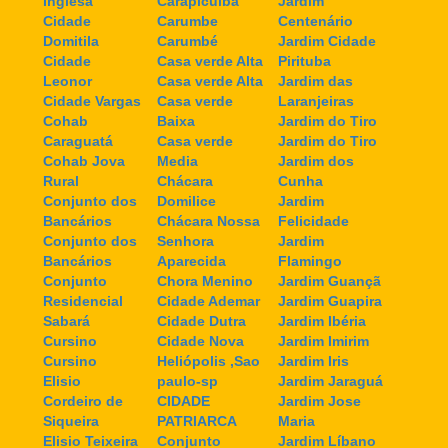
Inglesa
Carapicuiba
Jardim
Cidade
Carumbe
Centenário
Domitila
Carumbé
Jardim Cidade
Cidade
Casa verde Alta
Pirituba
Leonor
Casa verde Alta
Jardim das
Cidade Vargas
Casa verde
Laranjeiras
Cohab
Baixa
Jardim do Tiro
Caraguatá
Casa verde
Jardim do Tiro
Cohab Jova
Media
Jardim dos
Rural
Chácara
Cunha
Conjunto dos
Domilice
Jardim
Bancários
Chácara Nossa
Felicidade
Conjunto dos
Senhora
Jardim
Bancários
Aparecida
Flamingo
Conjunto
Chora Menino
Jardim Guançã
Residencial
Cidade Ademar
Jardim Guapira
Sabará
Cidade Dutra
Jardim Ibéria
Cursino
Cidade Nova
Jardim Imirim
Cursino
Heliópolis ,Sao
Jardim Iris
Elisio
paulo-sp
Jardim Jaraguá
Cordeiro de
CIDADE
Jardim Jose
Siqueira
PATRIARCA
Maria
Elisio Teixeira
Conjunto
Jardim Líbano