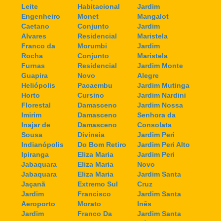
Leite
Habitacional
Jardim
Engenheiro
Monet
Mangalot
Caetano
Conjunto
Jardim
Alvares
Residencial
Maristela
Franco da
Morumbi
Jardim
Rocha
Conjunto
Maristela
Furnas
Residencial
Jardim Monte
Guapira
Novo
Alegre
Heliópolis
Pacaembu
Jardim Mutinga
Horto
Cursino
Jardim Nardini
Florestal
Damasceno
Jardim Nossa
Imirim
Damasceno
Senhora da
Inajar de
Damasceno
Consolata
Sousa
Divineia
Jardim Peri
Indianópolis
Do Bom Retiro
Jardim Peri Alto
Ipiranga
Eliza Maria
Jardim Peri
Jabaquara
Eliza Maria
Novo
Jabaquara
Eliza Maria
Jardim Santa
Jaçanã
Extremo Sul
Cruz
Jardim
Francisco
Jardim Santa
Aeroporto
Morato
Inês
Jardim
Franco Da
Jardim Santa