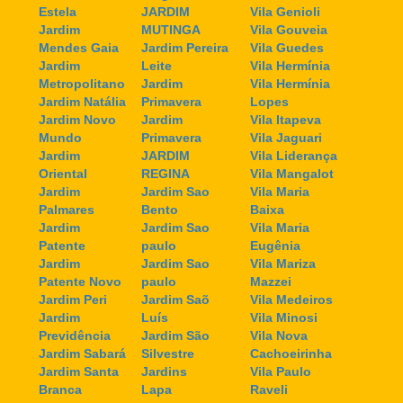
Estela
JARDIM
Vila Genioli
Jardim
MUTINGA
Vila Gouveia
Mendes Gaia
Jardim Pereira
Vila Guedes
Jardim
Leite
Vila Hermínia
Metropolitano
Jardim
Vila Hermínia
Jardim Natália
Primavera
Lopes
Jardim Novo
Jardim
Vila Itapeva
Mundo
Primavera
Vila Jaguari
Jardim
JARDIM
Vila Liderança
Oriental
REGINA
Vila Mangalot
Jardim
Jardim Sao
Vila Maria
Palmares
Bento
Baixa
Jardim
Jardim Sao
Vila Maria
Patente
paulo
Eugênia
Jardim
Jardim Sao
Vila Mariza
Patente Novo
paulo
Mazzei
Jardim Peri
Jardim Saõ
Vila Medeiros
Jardim
Luís
Vila Minosi
Previdência
Jardim São
Vila Nova
Jardim Sabará
Silvestre
Cachoeirinha
Jardim Santa
Jardins
Vila Paulo
Branca
Lapa
Raveli