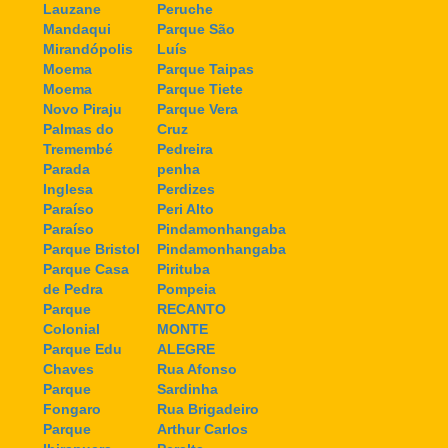
Lauzane
Peruche
Mandaqui
Parque São
Mirandópolis
Luís
Moema
Parque Taipas
Moema
Parque Tiete
Novo Piraju
Parque Vera
Palmas do
Cruz
Tremembé
Pedreira
Parada
penha
Inglesa
Perdizes
Paraíso
Peri Alto
Paraíso
Pindamonhangaba
Parque Bristol
Pindamonhangaba
Parque Casa
Pirituba
de Pedra
Pompeia
Parque
RECANTO
Colonial
MONTE
Parque Edu
ALEGRE
Chaves
Rua Afonso
Parque
Sardinha
Fongaro
Rua Brigadeiro
Parque
Arthur Carlos