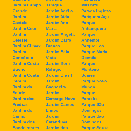
Jardim Campo
Jaraguá
Miracatu
Grande
Jardim Adélia
Parada Inglesa
Jardim
Jardim Aida
Pariquera Açu
Castelo
Jardim Ana
Parque
Jardim Ceci
Maria
Anhanquera
Jardim
Jardim Ângela
Parque
Celeste
Jardim Barro
Anhembi
Jardim Climax
Branco
Parque Leo
Jardim
Jardim Bela
Parque Maria
Consórcio
Vista
Domtila
Jardim Costa
Jardim Bom
Parque
Bueno
Refúgio
Monteiro
Jardim Costa
Jardim Brasil
Soares
Pereira
Jardim
Parque Novo
Jardim da
Cachoeira
Mundo
Saúde
Jardim
Parque
Jardim das
Camargo Novo
Peruche
Predras
Jardim Campo
Parque São
Jardim do
Limpo
Domingos
Carmo
Jardim
Parque São
Jardim dos
Catanduva
Domingos
Bandeirantes
Jardim das
Parque Souza