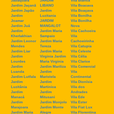
Jabaquara
JARDIM
Vila Bianca
Jardim Jaçanã
LIBANO
Vila Boacava
Jardim Japão
Jardim
Vila Boaçava
Jardim
Luzitania
Vila Bonilha
Joamar
JARDIM
Vila Bonilha
Jardim Juá
MANGALOT
Nova
Jardim
Jardim Maria
Vila Cachoeira
Kherlakhian
Sampaio
Vila
Jardim Leonor
Jardim Maria
Cachoeirinha
Mendes
Tereza
Vila Catupia
Jardim Liar
Jardim Maria
Vila Celeste
Jardim
Virginia Jardim
Vila Célia
Lourdes
Maria Virginia
Vila Clarice
Jardim
Jardim Mariliza
Vila Comercial
Luanda
Jardim
Vila
Jardim Lutfala
Maristela
Continental
Jardim
Jardim
Vila Dionísia
Luzitânia
Martinica
Vila dos
Jardim
Jardim
Andrades
Manacá
Mitusani
Vila Ede
Jardim
Jardim Monjolo
Vila Ester
Marajoara
Jardim Monte
Vila Fiat Lux
Jardim Maria
Alegre
Vila Florentina