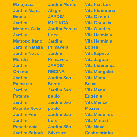
Marajoara
Jardim Monte
Vila Fiat Lux
Jardim Maria
Alegre
Vila Florentina
Estela
JARDIM
Vila Genioli
Jardim
MUTINGA
Vila Gouveia
Mendes Gaia
Jardim Pereira
Vila Guedes
Jardim
Leite
Vila Hermínia
Metropolitano
Jardim
Vila Hermínia
Jardim Natália
Primavera
Lopes
Jardim Novo
Jardim
Vila Itapeva
Mundo
Primavera
Vila Jaguari
Jardim
JARDIM
Vila Liderança
Oriental
REGINA
Vila Mangalot
Jardim
Jardim Sao
Vila Maria
Palmares
Bento
Baixa
Jardim
Jardim Sao
Vila Maria
Patente
paulo
Eugênia
Jardim
Jardim Sao
Vila Mariza
Patente Novo
paulo
Mazzei
Jardim Peri
Jardim Saõ
Vila Medeiros
Jardim
Luís
Vila Minosi
Previdência
Jardim São
Vila Nova
Jardim Sabará
Silvestre
Cachoeirinha