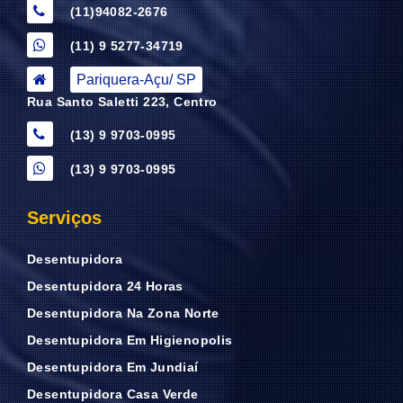
(11)94082-2676
(11) 9 5277-34719
Pariquera-Açu/ SP
Rua Santo Saletti 223, Centro
(13) 9 9703-0995
(13) 9 9703-0995
Serviços
Desentupidora
Desentupidora 24 Horas
Desentupidora Na Zona Norte
Desentupidora Em Higienopolis
Desentupidora Em Jundiaí
Desentupidora Casa Verde