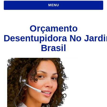
NAVEGAÇÃO
MENU
Orçamento
Desentupidora No Jard
Brasil