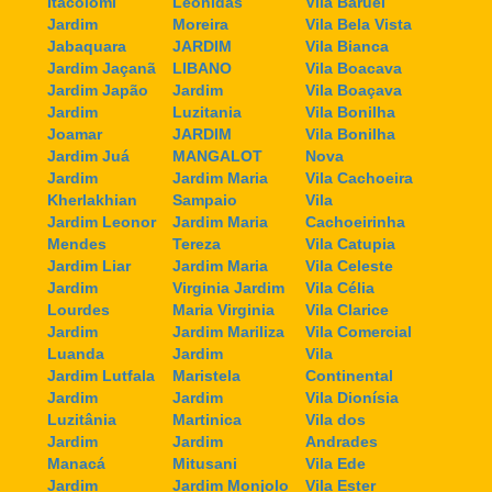
Itacolomi
Leonidas
Vila Baruel
Jardim
Moreira
Vila Bela Vista
Jabaquara
JARDIM
Vila Bianca
Jardim Jaçanã
LIBANO
Vila Boacava
Jardim Japão
Jardim
Vila Boaçava
Jardim
Luzitania
Vila Bonilha
Joamar
JARDIM
Vila Bonilha
Jardim Juá
MANGALOT
Nova
Jardim
Jardim Maria
Vila Cachoeira
Kherlakhian
Sampaio
Vila
Jardim Leonor
Jardim Maria
Cachoeirinha
Mendes
Tereza
Vila Catupia
Jardim Liar
Jardim Maria
Vila Celeste
Jardim
Virginia Jardim
Vila Célia
Lourdes
Maria Virginia
Vila Clarice
Jardim
Jardim Mariliza
Vila Comercial
Luanda
Jardim
Vila
Jardim Lutfala
Maristela
Continental
Jardim
Jardim
Vila Dionísia
Luzitânia
Martinica
Vila dos
Jardim
Jardim
Andrades
Manacá
Mitusani
Vila Ede
Jardim
Jardim Monjolo
Vila Ester