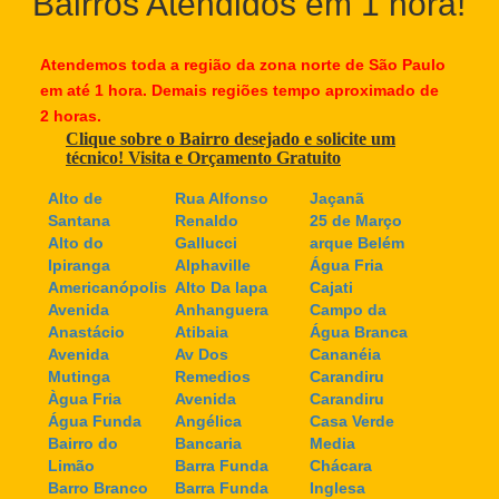
Bairros Atendidos em 1 hora!
Atendemos toda a região da zona norte de São Paulo
em até 1 hora. Demais regiões tempo aproximado de
2 horas.
Clique sobre o Bairro desejado e solicite um
técnico! Visita e Orçamento Gratuito
Alto de
Rua Alfonso
Jaçanã
Santana
Renaldo
25 de Março
Alto do
Gallucci
arque Belém
Ipiranga
Alphaville
Água Fria
Americanópolis
Alto Da lapa
Cajati
Avenida
Anhanguera
Campo da
Anastácio
Atibaia
Água Branca
Avenida
Av Dos
Cananéia
Mutinga
Remedios
Carandiru
Àgua Fria
Avenida
Carandiru
Água Funda
Angélica
Casa Verde
Bairro do
Bancaria
Media
Limão
Barra Funda
Chácara
Barro Branco
Barra Funda
Inglesa