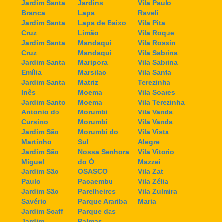
Jardim Santa
Jardins
Vila Paulo
Branca
Lapa
Raveli
Jardim Santa
Lapa de Baixo
Vila Pita
Cruz
Limão
Vila Roque
Jardim Santa
Mandaqui
Vila Rossin
Cruz
Mandaqui
Vila Sabrina
Jardim Santa
Maripora
Vila Sabrina
Emília
Marsilac
Vila Santa
Jardim Santa
Matriz
Terezinha
Inês
Moema
Vila Soares
Jardim Santo
Moema
Vila Terezinha
Antonio do
Morumbi
Vila Vanda
Cursino
Morumbi
Vila Vanda
Jardim São
Morumbi do
Vila Vista
Martinho
Sul
Alegre
Jardim São
Nossa Senhora
Vila Vitorio
Miguel
do Ó
Mazzei
Jardim São
OSASCO
Vila Zat
Paulo
Pacaembu
Vila Zélia
Jardim São
Parelheiros
Vila Zulmira
Savério
Parque Arariba
Maria
Jardim Scaff
Parque das
Jardim
Palmas