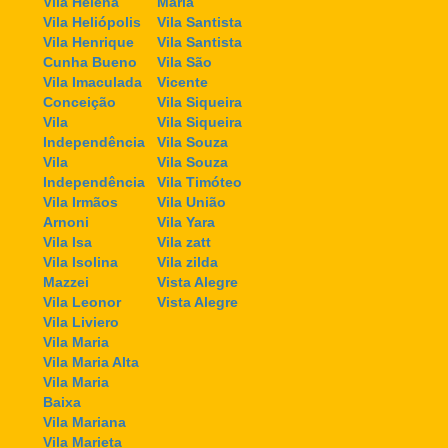
Vila Helena
Maria
Vila Heliópolis
Vila Santista
Vila Henrique
Vila Santista
Cunha Bueno
Vila São
Vila Imaculada
Vicente
Conceição
Vila Siqueira
Vila
Vila Siqueira
Independência
Vila Souza
Vila
Vila Souza
Independência
Vila Timóteo
Vila Irmãos
Vila União
Arnoni
Vila Yara
Vila Isa
Vila zatt
Vila Isolina
Vila zilda
Mazzei
Vista Alegre
Vila Leonor
Vista Alegre
Vila Liviero
Vila Maria
Vila Maria Alta
Vila Maria
Baixa
Vila Mariana
Vila Marieta