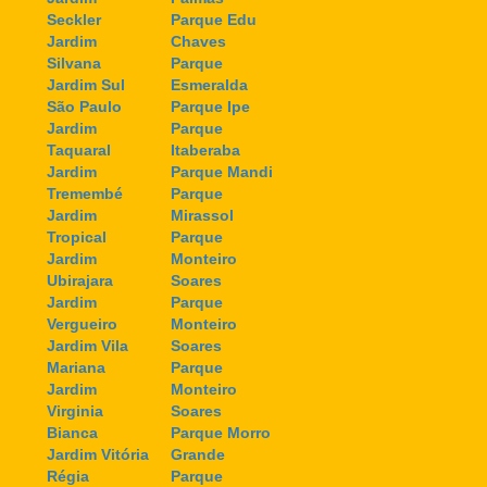
Seckler
Parque Edu
Jardim
Chaves
Silvana
Parque
Jardim Sul
Esmeralda
São Paulo
Parque Ipe
Jardim
Parque
Taquaral
Itaberaba
Jardim
Parque Mandi
Tremembé
Parque
Jardim
Mirassol
Tropical
Parque
Jardim
Monteiro
Ubirajara
Soares
Jardim
Parque
Vergueiro
Monteiro
Jardim Vila
Soares
Mariana
Parque
Jardim
Monteiro
Virginia
Soares
Bianca
Parque Morro
Jardim Vitória
Grande
Régia
Parque