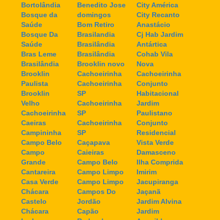
Bortolândia
Benedito Jose
City América
Bosque da
domingos
City Recanto
Saúde
Bom Retiro
Anastácio
Bosque Da
Brasilandia
Cj Hab Jardim
Saúde
Brasilândia
Antártica
Bras Leme
Brasilândia
Cohab Vila
Brasilândia
Brooklin novo
Nova
Brooklin
Cachoeirinha
Cachoeirinha
Paulista
Cachoeirinha
Conjunto
Brooklin
SP
Habitacional
Velho
Cachoeirinha
Jardim
Cachoeirinha
SP
Paulistano
Caeiras
Cachoeirinha
Conjunto
Campininha
SP
Residencial
Campo Belo
Caçapava
Vista Verde
Campo
Caieiras
Damasceno
Grande
Campo Belo
Ilha Comprida
Cantareira
Campo Limpo
Imirim
Casa Verde
Campo Limpo
Jacupiranga
Chácara
Campos Do
Jaçanã
Castelo
Jordão
Jardim Alvina
Chácara
Capão
Jardim