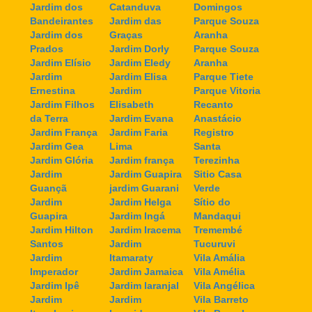
Jardim dos
Catanduva
Domingos
Bandeirantes
Jardim das
Parque Souza
Jardim dos
Graças
Aranha
Prados
Jardim Dorly
Parque Souza
Jardim Elísio
Jardim Eledy
Aranha
Jardim
Jardim Elisa
Parque Tiete
Ernestina
Jardim
Parque Vitoria
Jardim Filhos
Elisabeth
Recanto
da Terra
Jardim Evana
Anastácio
Jardim França
Jardim Faria
Registro
Jardim Gea
Lima
Santa
Jardim Glória
Jardim frança
Terezinha
Jardim
Jardim Guapira
Sitio Casa
Guançã
jardim Guarani
Verde
Jardim
Jardim Helga
Sítio do
Guapira
Jardim Ingá
Mandaqui
Jardim Hilton
Jardim Iracema
Tremembé
Santos
Jardim
Tucuruvi
Jardim
Itamaraty
Vila Amália
Imperador
Jardim Jamaica
Vila Amélia
Jardim Ipê
Jardim laranjal
Vila Angélica
Jardim
Jardim
Vila Barreto