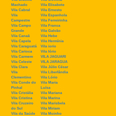
Machado
Vila Elisabete
Vila Cabral
Vila Ernesto
Vila
Vila Espanhola
Campestre
Vila Ferreirinha
Vila Campo
Vila Franca
Grande
Vila Galvão
Vila Canaã
Vila Hebe
Vila Capela
Vila Hermínia
Vila Caraguatá
Vila iorio
Vila Carioca
Vila Iório
Vila Carmem
VILA JAGUARI
Vila Celeste
VILA JARAGUA
Vila Clara
Vila Júlio César
Vila
Vila Liberlândia
Clementino
Vila Lório
Vila Conde do
Vila Maria
Pinhal
Luísa
Vila Cristália
Vila Mariana
Vila Cristina
Vila Marina
Vila Cruzeiro
Vila Marisbela
do Sul
Vila Miriam
Vila da Saúde
Vila Moinho