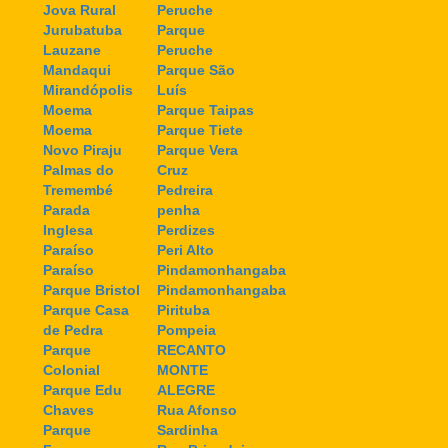
Jova Rural
Peruche
Jurubatuba
Parque
Lauzane
Peruche
Mandaqui
Parque São
Mirandópolis
Luís
Moema
Parque Taipas
Moema
Parque Tiete
Novo Piraju
Parque Vera
Palmas do
Cruz
Tremembé
Pedreira
Parada
penha
Inglesa
Perdizes
Paraíso
Peri Alto
Paraíso
Pindamonhangaba
Parque Bristol
Pindamonhangaba
Parque Casa
Pirituba
de Pedra
Pompeia
Parque
RECANTO
Colonial
MONTE
Parque Edu
ALEGRE
Chaves
Rua Afonso
Parque
Sardinha