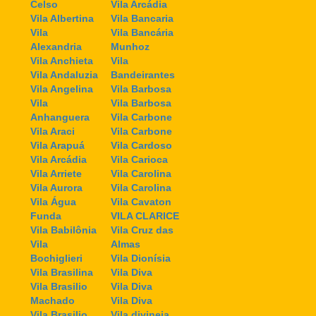
Celso
Vila Arcádia
Vila Albertina
Vila Bancaria
Vila
Vila Bancária
Alexandria
Munhoz
Vila Anchieta
Vila
Vila Andaluzia
Bandeirantes
Vila Angelina
Vila Barbosa
Vila
Vila Barbosa
Anhanguera
Vila Carbone
Vila Araci
Vila Carbone
Vila Arapuá
Vila Cardoso
Vila Arcádia
Vila Carioca
Vila Arriete
Vila Carolina
Vila Aurora
Vila Carolina
Vila Água
Vila Cavaton
Funda
VILA CLARICE
Vila Babilônia
Vila Cruz das
Vila
Almas
Bochiglieri
Vila Dionísia
Vila Brasilina
Vila Diva
Vila Brasilio
Vila Diva
Machado
Vila Diva
Vila Brasilio
Vila divineia