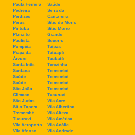
Paula Ferreira
Saúde
Pedreira
Serra da
Perdizes
Cantareira
Perus
Sítio do Morro
Pirituba
Sítio Morro
Planalto
Grande
Paulista
Socorro
Pompéia
Taipas
Praça da
Tatuapé
Árvore
Taubaté
Santa Inês
Terezinha
Santana
Tremembé
Saúde
Tremembé
Saúde
Tremembé
São João
Tremembé
Clímaco
Tucuruvi
São Judas
Vila Acre
Sítio Tapera
Vila Albertina
Tremembé
Vila Alteza
Tucuruvi
Vila América
Vila Aeroporto
Vila Anália
Vila Afonso
Vila Andrade