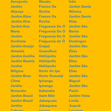
Aeroporto
Morato
Inês
Jardim
Franco Da
Jardim Santa
Aliança
Rocha
Mônica
Jardim Alice
Franco Da
Jardim Santo
Jardim Alva
Rocha
Elias
Jardim Ana
Freguesia Do O
Jardim São
Maria
Freguesia Do O
Bento
Jardim
Freguesia Do O
Jardim São
Anchieta
Freguesia do Ó
Domingos
Jardim Araújo
Grajaú
Jardim São
Almeida
Guarulhos
Elias
Jardim Aurélia
Heliópolis
Jardim São
Jardim Beatriz
Heliópolis
Elias
Jardim
Heliópolis
Jardim São
Bélgica
Horto do Ipe
Elias
Jardim Bom
Horto florestal
Jardim São
Clima
Ipiranga
Miguel
Jardim
Ipiranga
Jardim São
Botucatu
Itaberaba
Paulo
Jardim Brasil
Itaim Bibi
Jardim Vista
Jardim Brasil
Jabaquara
Linda
Jardim
Jabaquara
Juquiá
Cabuçu
jaçana
Lauzane