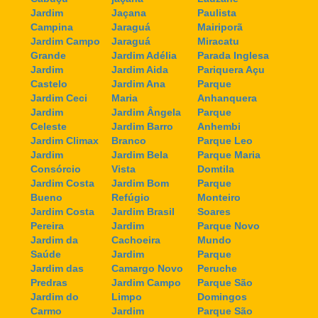
Jardim
Jaçana
Paulista
Campina
Jaraguá
Mairiporã
Jardim Campo
Jaraguá
Miracatu
Grande
Jardim Adélia
Parada Inglesa
Jardim
Jardim Aida
Pariquera Açu
Castelo
Jardim Ana
Parque
Jardim Ceci
Maria
Anhanquera
Jardim
Jardim Ângela
Parque
Celeste
Jardim Barro
Anhembi
Jardim Climax
Branco
Parque Leo
Jardim
Jardim Bela
Parque Maria
Consórcio
Vista
Domtila
Jardim Costa
Jardim Bom
Parque
Bueno
Refúgio
Monteiro
Jardim Costa
Jardim Brasil
Soares
Pereira
Jardim
Parque Novo
Jardim da
Cachoeira
Mundo
Saúde
Jardim
Parque
Jardim das
Camargo Novo
Peruche
Predras
Jardim Campo
Parque São
Jardim do
Limpo
Domingos
Carmo
Jardim
Parque São