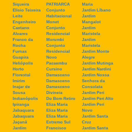
Siqueira
PATRIARCA
Maria
Elisio Teixeira
Conjunto
Jardim Líbano
Leite
Habitacional
Jardim
Engenheiro
Monet
Mangalot
Caetano
Conjunto
Jardim
Alvares
Residencial
Maristela
Franco da
Morumbi
Jardim
Rocha
Conjunto
Maristela
Furnas
Residencial
Jardim Monte
Guapira
Novo
Alegre
Heliópolis
Pacaembu
Jardim Mutinga
Horto
Cursino
Jardim Nardini
Florestal
Damasceno
Jardim Nossa
Imirim
Damasceno
Senhora da
Inajar de
Damasceno
Consolata
Sousa
Divineia
Jardim Peri
Indianópolis
Do Bom Retiro
Jardim Peri Alto
Ipiranga
Eliza Maria
Jardim Peri
Jabaquara
Eliza Maria
Novo
Jabaquara
Eliza Maria
Jardim Santa
Jaçanã
Extremo Sul
Cruz
Jardim
Francisco
Jardim Santa