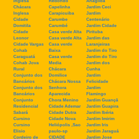
Inglesa
Redondo
Anagilda
Chácara
Capelinha
Jardim Ceci
Inglesa
Carapicuiba
Jardim
Cidade
Carumbe
Centenário
Domitila
Carumbé
Jardim Cidade
Cidade
Casa verde Alta
Pirituba
Leonor
Casa verde Alta
Jardim das
Cidade Vargas
Casa verde
Laranjeiras
Cohab
Baixa
Jardim do Tiro
Caraguatá
Casa verde
Jardim do Tiro
Cohab Jova
Media
Jardim dos
Rural
Chácara
Cunha
Conjunto dos
Domilice
Jardim
Bancários
Chácara Nossa
Felicidade
Conjunto dos
Senhora
Jardim
Bancários
Aparecida
Flamingo
Conjunto
Chora Menino
Jardim Guançã
Residencial
Cidade Ademar
Jardim Guapira
Sabará
Cidade Dutra
Jardim Ibéria
Cursino
Cidade Nova
Jardim Imirim
Cursino
Heliópolis ,Sao
Jardim Iris
Elisio
paulo-sp
Jardim Jaraguá
Cordeiro de
CIDADE
Jardim Jose