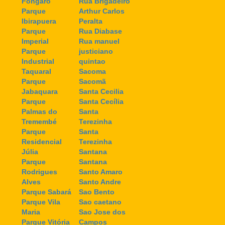
Fongaro
Rua Brigadeiro
Parque
Arthur Carlos
Ibirapuera
Peralta
Parque
Rua Diabase
Imperial
Rua manuel
Parque
justiciano
Industrial
quintao
Taquaral
Sacoma
Parque
Sacomã
Jabaquara
Santa Cecilia
Parque
Santa Cecília
Palmas do
Santa
Tremembé
Terezinha
Parque
Santa
Residencial
Terezinha
Júlia
Santana
Parque
Santana
Rodrigues
Santo Amaro
Alves
Santo Andre
Parque Sabará
Sao Bento
Parque Vila
Sao caetano
Maria
Sao Jose dos
Parque Vitória
Campos