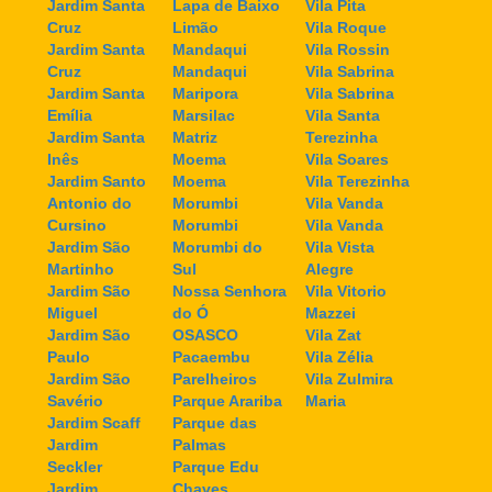
Jardim Santa
Lapa de Baixo
Vila Pita
Cruz
Limão
Vila Roque
Jardim Santa
Mandaqui
Vila Rossin
Cruz
Mandaqui
Vila Sabrina
Jardim Santa
Maripora
Vila Sabrina
Emília
Marsilac
Vila Santa
Jardim Santa
Matriz
Terezinha
Inês
Moema
Vila Soares
Jardim Santo
Moema
Vila Terezinha
Antonio do
Morumbi
Vila Vanda
Cursino
Morumbi
Vila Vanda
Jardim São
Morumbi do
Vila Vista
Martinho
Sul
Alegre
Jardim São
Nossa Senhora
Vila Vitorio
Miguel
do Ó
Mazzei
Jardim São
OSASCO
Vila Zat
Paulo
Pacaembu
Vila Zélia
Jardim São
Parelheiros
Vila Zulmira
Savério
Parque Arariba
Maria
Jardim Scaff
Parque das
Jardim
Palmas
Seckler
Parque Edu
Jardim
Chaves