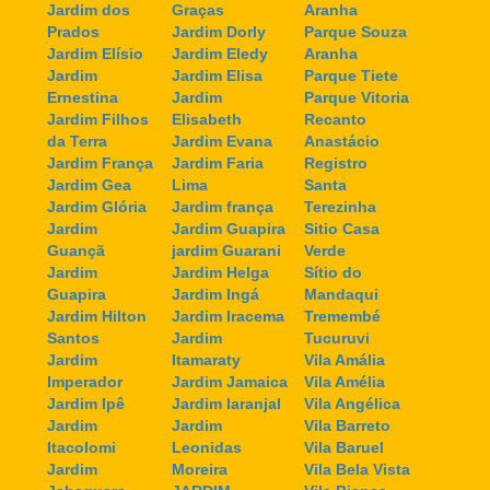
Jardim dos
Graças
Aranha
Prados
Jardim Dorly
Parque Souza
Jardim Elísio
Jardim Eledy
Aranha
Jardim
Jardim Elisa
Parque Tiete
Ernestina
Jardim
Parque Vitoria
Jardim Filhos
Elisabeth
Recanto
da Terra
Jardim Evana
Anastácio
Jardim França
Jardim Faria
Registro
Jardim Gea
Lima
Santa
Jardim Glória
Jardim frança
Terezinha
Jardim
Jardim Guapira
Sitio Casa
Guançã
jardim Guarani
Verde
Jardim
Jardim Helga
Sítio do
Guapira
Jardim Ingá
Mandaqui
Jardim Hilton
Jardim Iracema
Tremembé
Santos
Jardim
Tucuruvi
Jardim
Itamaraty
Vila Amália
Imperador
Jardim Jamaica
Vila Amélia
Jardim Ipê
Jardim laranjal
Vila Angélica
Jardim
Jardim
Vila Barreto
Itacolomi
Leonidas
Vila Baruel
Jardim
Moreira
Vila Bela Vista