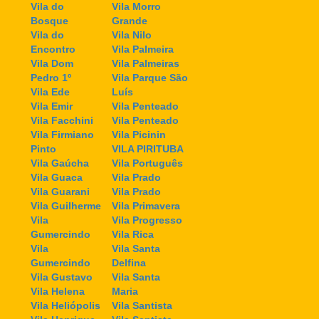
Vila do
Vila Morro
Bosque
Grande
Vila do
Vila Nilo
Encontro
Vila Palmeira
Vila Dom
Vila Palmeiras
Pedro 1º
Vila Parque São
Vila Ede
Luís
Vila Emir
Vila Penteado
Vila Facchini
Vila Penteado
Vila Firmiano
Vila Picinin
Pinto
VILA PIRITUBA
Vila Gaúcha
Vila Português
Vila Guaca
Vila Prado
Vila Guarani
Vila Prado
Vila Guilherme
Vila Primavera
Vila
Vila Progresso
Gumercindo
Vila Rica
Vila
Vila Santa
Gumercindo
Delfina
Vila Gustavo
Vila Santa
Vila Helena
Maria
Vila Heliópolis
Vila Santista