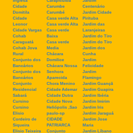
Inglesa
Carapicuiba
Jardim
Cidade
Carumbe
Centenário
Domitila
Carumbé
Jardim Cidade
Cidade
Casa verde Alta
Pirituba
Leonor
Casa verde Alta
Jardim das
Cidade Vargas
Casa verde
Laranjeiras
Cohab
Baixa
Jardim do Tiro
Caraguatá
Casa verde
Jardim do Tiro
Cohab Jova
Media
Jardim dos
Rural
Chácara
Cunha
Conjunto dos
Domilice
Jardim
Bancários
Chácara Nossa
Felicidade
Conjunto dos
Senhora
Jardim
Bancários
Aparecida
Flamingo
Conjunto
Chora Menino
Jardim Guançã
Residencial
Cidade Ademar
Jardim Guapira
Sabará
Cidade Dutra
Jardim Ibéria
Cursino
Cidade Nova
Jardim Imirim
Cursino
Heliópolis ,Sao
Jardim Iris
Elisio
paulo-sp
Jardim Jaraguá
Cordeiro de
CIDADE
Jardim Jose
Siqueira
PATRIARCA
Maria
Elisio Teixeira
Conjunto
Jardim Líbano