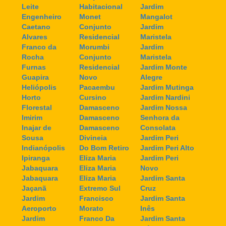
Leite
Habitacional
Jardim
Engenheiro
Monet
Mangalot
Caetano
Conjunto
Jardim
Alvares
Residencial
Maristela
Franco da
Morumbi
Jardim
Rocha
Conjunto
Maristela
Furnas
Residencial
Jardim Monte
Guapira
Novo
Alegre
Heliópolis
Pacaembu
Jardim Mutinga
Horto
Cursino
Jardim Nardini
Florestal
Damasceno
Jardim Nossa
Imirim
Damasceno
Senhora da
Inajar de
Damasceno
Consolata
Sousa
Divineia
Jardim Peri
Indianópolis
Do Bom Retiro
Jardim Peri Alto
Ipiranga
Eliza Maria
Jardim Peri
Jabaquara
Eliza Maria
Novo
Jabaquara
Eliza Maria
Jardim Santa
Jaçanã
Extremo Sul
Cruz
Jardim
Francisco
Jardim Santa
Aeroporto
Morato
Inês
Jardim
Franco Da
Jardim Santa