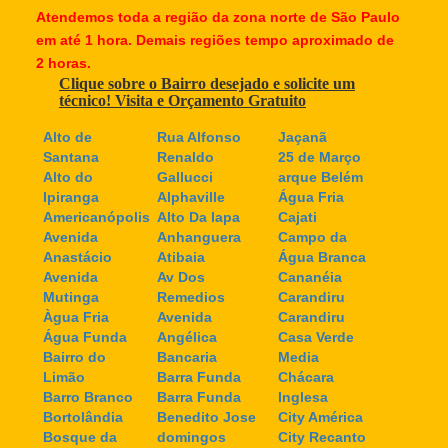
Atendemos toda a região da zona norte de São Paulo
em até 1 hora. Demais regiões tempo aproximado de
2 horas.
Clique sobre o Bairro desejado e solicite um
técnico! Visita e Orçamento Gratuito
Alto de
Rua Alfonso
Jaçanã
Santana
Renaldo
25 de Março
Alto do
Gallucci
arque Belém
Ipiranga
Alphaville
Água Fria
Americanópolis
Alto Da lapa
Cajati
Avenida
Anhanguera
Campo da
Anastácio
Atibaia
Água Branca
Avenida
Av Dos
Cananéia
Mutinga
Remedios
Carandiru
Àgua Fria
Avenida
Carandiru
Água Funda
Angélica
Casa Verde
Bairro do
Bancaria
Media
Limão
Barra Funda
Chácara
Barro Branco
Barra Funda
Inglesa
Bortolândia
Benedito Jose
City América
Bosque da
domingos
City Recanto