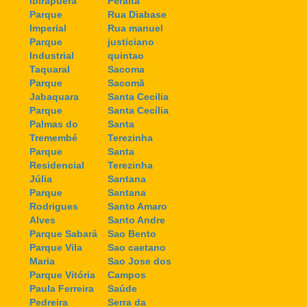
Ibirapuera
Peralta
Parque
Rua Diabase
Imperial
Rua manuel
Parque
justiciano
Industrial
quintao
Taquaral
Sacoma
Parque
Sacomã
Jabaquara
Santa Cecilia
Parque
Santa Cecília
Palmas do
Santa
Tremembé
Terezinha
Parque
Santa
Residencial
Terezinha
Júlia
Santana
Parque
Santana
Rodrigues
Santo Amaro
Alves
Santo Andre
Parque Sabará
Sao Bento
Parque Vila
Sao caetano
Maria
Sao Jose dos
Parque Vitória
Campos
Paula Ferreira
Saúde
Pedreira
Serra da