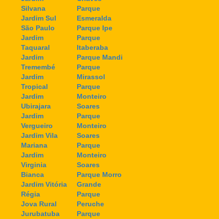
Silvana
Parque
Jardim Sul
Esmeralda
São Paulo
Parque Ipe
Jardim
Parque
Taquaral
Itaberaba
Jardim
Parque Mandi
Tremembé
Parque
Jardim
Mirassol
Tropical
Parque
Jardim
Monteiro
Ubirajara
Soares
Jardim
Parque
Vergueiro
Monteiro
Jardim Vila
Soares
Mariana
Parque
Jardim
Monteiro
Virginia
Soares
Bianca
Parque Morro
Jardim Vitória
Grande
Régia
Parque
Jova Rural
Peruche
Jurubatuba
Parque