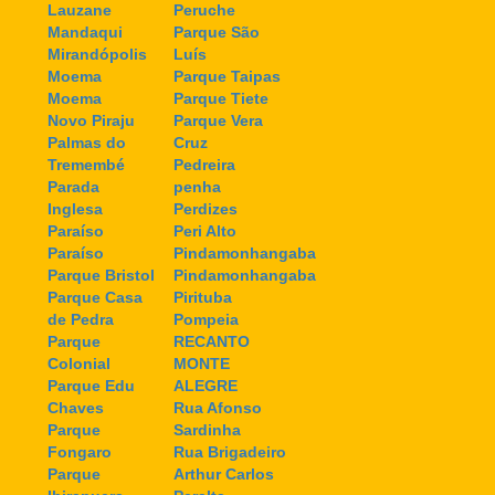
Lauzane
Peruche
Mandaqui
Parque São
Mirandópolis
Luís
Moema
Parque Taipas
Moema
Parque Tiete
Novo Piraju
Parque Vera
Palmas do
Cruz
Tremembé
Pedreira
Parada
penha
Inglesa
Perdizes
Paraíso
Peri Alto
Paraíso
Pindamonhangaba
Parque Bristol
Pindamonhangaba
Parque Casa
Pirituba
de Pedra
Pompeia
Parque
RECANTO
Colonial
MONTE
Parque Edu
ALEGRE
Chaves
Rua Afonso
Parque
Sardinha
Fongaro
Rua Brigadeiro
Parque
Arthur Carlos