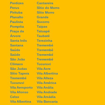
Perdizes
Cantareira
Perus
Sítio do Morro
Pirituba
Sítio Morro
Planalto
Grande
Paulista
Socorro
Pompéia
Taipas
Praça da
Tatuapé
Árvore
Taubaté
Santa Inês
Terezinha
Santana
Tremembé
Saúde
Tremembé
Saúde
Tremembé
São João
Tremembé
Clímaco
Tucuruvi
São Judas
Vila Acre
Sítio Tapera
Vila Albertina
Tremembé
Vila Alteza
Tucuruvi
Vila América
Vila Aeroporto
Vila Anália
Vila Afonso
Vila Andrade
Celso
Vila Arcádia
Vila Albertina
Vila Bancaria