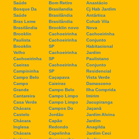
Saúde
Bom Retiro
Anastácio
Bosque Da
Brasilandia
Cj Hab Jardim
Saúde
Brasilândia
Antártica
Bras Leme
Brasilândia
Cohab Vila
Brasilândia
Brooklin novo
Nova
Brooklin
Cachoeirinha
Cachoeirinha
Paulista
Cachoeirinha
Conjunto
Brooklin
SP
Habitacional
Velho
Cachoeirinha
Jardim
Cachoeirinha
SP
Paulistano
Caeiras
Cachoeirinha
Conjunto
Campininha
SP
Residencial
Campo Belo
Caçapava
Vista Verde
Campo
Caieiras
Damasceno
Grande
Campo Belo
Ilha Comprida
Cantareira
Campo Limpo
Imirim
Casa Verde
Campo Limpo
Jacupiranga
Chácara
Campos Do
Jaçanã
Castelo
Jordão
Jardim Alvina
Chácara
Capão
Jardim
Inglesa
Redondo
Anagilda
Chácara
Capelinha
Jardim Ceci