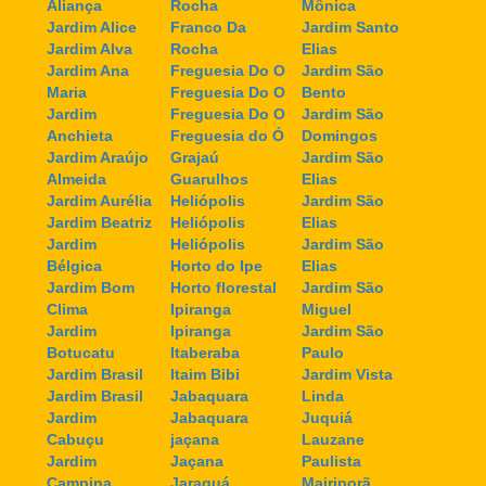
Aliança
Rocha
Mônica
Jardim Alice
Franco Da
Jardim Santo
Jardim Alva
Rocha
Elias
Jardim Ana
Freguesia Do O
Jardim São
Maria
Freguesia Do O
Bento
Jardim
Freguesia Do O
Jardim São
Anchieta
Freguesia do Ó
Domingos
Jardim Araújo
Grajaú
Jardim São
Almeida
Guarulhos
Elias
Jardim Aurélia
Heliópolis
Jardim São
Jardim Beatriz
Heliópolis
Elias
Jardim
Heliópolis
Jardim São
Bélgica
Horto do Ipe
Elias
Jardim Bom
Horto florestal
Jardim São
Clima
Ipiranga
Miguel
Jardim
Ipiranga
Jardim São
Botucatu
Itaberaba
Paulo
Jardim Brasil
Itaim Bibi
Jardim Vista
Jardim Brasil
Jabaquara
Linda
Jardim
Jabaquara
Juquiá
Cabuçu
jaçana
Lauzane
Jardim
Jaçana
Paulista
Campina
Jaraguá
Mairiporã