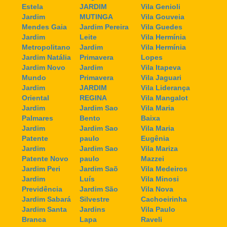
Estela
JARDIM
Vila Genioli
Jardim
MUTINGA
Vila Gouveia
Mendes Gaia
Jardim Pereira
Vila Guedes
Jardim
Leite
Vila Hermínia
Metropolitano
Jardim
Vila Hermínia
Jardim Natália
Primavera
Lopes
Jardim Novo
Jardim
Vila Itapeva
Mundo
Primavera
Vila Jaguari
Jardim
JARDIM
Vila Liderança
Oriental
REGINA
Vila Mangalot
Jardim
Jardim Sao
Vila Maria
Palmares
Bento
Baixa
Jardim
Jardim Sao
Vila Maria
Patente
paulo
Eugênia
Jardim
Jardim Sao
Vila Mariza
Patente Novo
paulo
Mazzei
Jardim Peri
Jardim Saõ
Vila Medeiros
Jardim
Luís
Vila Minosi
Previdência
Jardim São
Vila Nova
Jardim Sabará
Silvestre
Cachoeirinha
Jardim Santa
Jardins
Vila Paulo
Branca
Lapa
Raveli