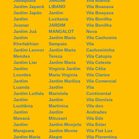
Jabaquara
JARDIM
Vila Bianca
Jardim Jaçanã
LIBANO
Vila Boacava
Jardim Japão
Jardim
Vila Boaçava
Jardim
Luzitania
Vila Bonilha
Joamar
JARDIM
Vila Bonilha
Jardim Juá
MANGALOT
Nova
Jardim
Jardim Maria
Vila Cachoeira
Kherlakhian
Sampaio
Vila
Jardim Leonor
Jardim Maria
Cachoeirinha
Mendes
Tereza
Vila Catupia
Jardim Liar
Jardim Maria
Vila Celeste
Jardim
Virginia Jardim
Vila Célia
Lourdes
Maria Virginia
Vila Clarice
Jardim
Jardim Mariliza
Vila Comercial
Luanda
Jardim
Vila
Jardim Lutfala
Maristela
Continental
Jardim
Jardim
Vila Dionísia
Luzitânia
Martinica
Vila dos
Jardim
Jardim
Andrades
Manacá
Mitusani
Vila Ede
Jardim
Jardim Monjolo
Vila Ester
Marajoara
Jardim Monte
Vila Fiat Lux
Jardim Maria
Alegre
Vila Florentina