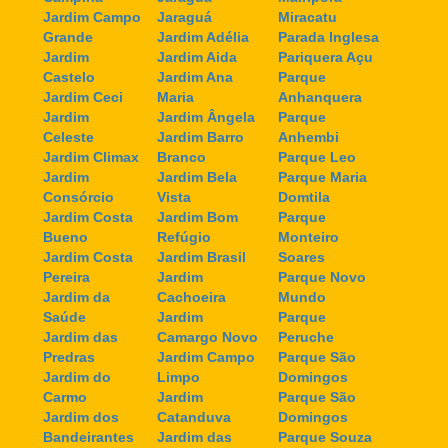
Jardim Campo
Jaraguá
Miracatu
Grande
Jardim Adélia
Parada Inglesa
Jardim
Jardim Aida
Pariquera Açu
Castelo
Jardim Ana
Parque
Jardim Ceci
Maria
Anhanquera
Jardim
Jardim Ângela
Parque
Celeste
Jardim Barro
Anhembi
Jardim Climax
Branco
Parque Leo
Jardim
Jardim Bela
Parque Maria
Consórcio
Vista
Domtila
Jardim Costa
Jardim Bom
Parque
Bueno
Refúgio
Monteiro
Jardim Costa
Jardim Brasil
Soares
Pereira
Jardim
Parque Novo
Jardim da
Cachoeira
Mundo
Saúde
Jardim
Parque
Jardim das
Camargo Novo
Peruche
Predras
Jardim Campo
Parque São
Jardim do
Limpo
Domingos
Carmo
Jardim
Parque São
Jardim dos
Catanduva
Domingos
Bandeirantes
Jardim das
Parque Souza