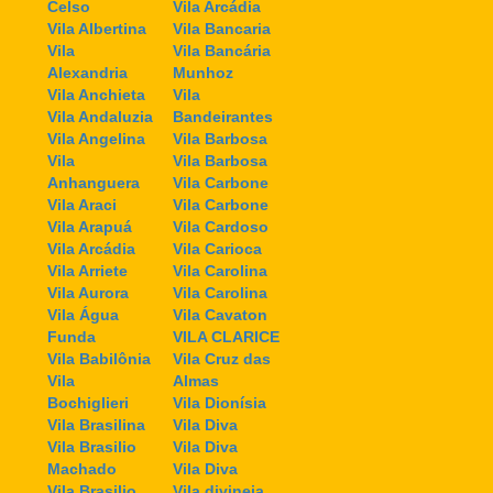
Celso
Vila Arcádia
Vila Albertina
Vila Bancaria
Vila
Vila Bancária
Alexandria
Munhoz
Vila Anchieta
Vila
Vila Andaluzia
Bandeirantes
Vila Angelina
Vila Barbosa
Vila
Vila Barbosa
Anhanguera
Vila Carbone
Vila Araci
Vila Carbone
Vila Arapuá
Vila Cardoso
Vila Arcádia
Vila Carioca
Vila Arriete
Vila Carolina
Vila Aurora
Vila Carolina
Vila Água
Vila Cavaton
Funda
VILA CLARICE
Vila Babilônia
Vila Cruz das
Vila
Almas
Bochiglieri
Vila Dionísia
Vila Brasilina
Vila Diva
Vila Brasilio
Vila Diva
Machado
Vila Diva
Vila Brasilio
Vila divineia