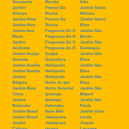
Aeroporto
Morato
Inês
Jardim
Franco Da
Jardim Santa
Aliança
Rocha
Mônica
Jardim Alice
Franco Da
Jardim Santo
Jardim Alva
Rocha
Elias
Jardim Ana
Freguesia Do O
Jardim São
Maria
Freguesia Do O
Bento
Jardim
Freguesia Do O
Jardim São
Anchieta
Freguesia do Ó
Domingos
Jardim Araújo
Grajaú
Jardim São
Almeida
Guarulhos
Elias
Jardim Aurélia
Heliópolis
Jardim São
Jardim Beatriz
Heliópolis
Elias
Jardim
Heliópolis
Jardim São
Bélgica
Horto do Ipe
Elias
Jardim Bom
Horto florestal
Jardim São
Clima
Ipiranga
Miguel
Jardim
Ipiranga
Jardim São
Botucatu
Itaberaba
Paulo
Jardim Brasil
Itaim Bibi
Jardim Vista
Jardim Brasil
Jabaquara
Linda
Jardim
Jabaquara
Juquiá
Cabuçu
jaçana
Lauzane