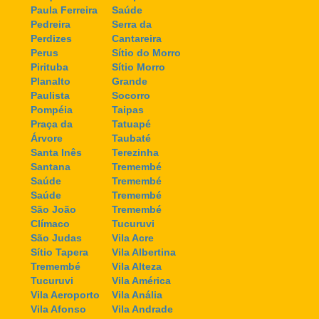
Paula Ferreira
Saúde
Pedreira
Serra da
Perdizes
Cantareira
Perus
Sítio do Morro
Pirituba
Sítio Morro
Planalto
Grande
Paulista
Socorro
Pompéia
Taipas
Praça da
Tatuapé
Árvore
Taubaté
Santa Inês
Terezinha
Santana
Tremembé
Saúde
Tremembé
Saúde
Tremembé
São João
Tremembé
Clímaco
Tucuruvi
São Judas
Vila Acre
Sítio Tapera
Vila Albertina
Tremembé
Vila Alteza
Tucuruvi
Vila América
Vila Aeroporto
Vila Anália
Vila Afonso
Vila Andrade