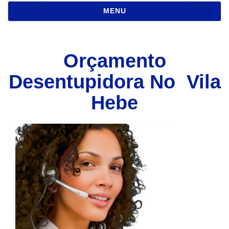
NAVEGAÇÃO
MENU
Orçamento
Desentupidora No Vila
Hebe