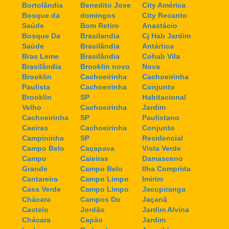
Bortolândia
Benedito Jose
City América
Bosque da
domingos
City Recanto
Saúde
Bom Retiro
Anastácio
Bosque Da
Brasilandia
Cj Hab Jardim
Saúde
Brasilândia
Antártica
Bras Leme
Brasilândia
Cohab Vila
Brasilândia
Brooklin novo
Nova
Brooklin
Cachoeirinha
Cachoeirinha
Paulista
Cachoeirinha
Conjunto
Brooklin
SP
Habitacional
Velho
Cachoeirinha
Jardim
Cachoeirinha
SP
Paulistano
Caeiras
Cachoeirinha
Conjunto
Campininha
SP
Residencial
Campo Belo
Caçapava
Vista Verde
Campo
Caieiras
Damasceno
Grande
Campo Belo
Ilha Comprida
Cantareira
Campo Limpo
Imirim
Casa Verde
Campo Limpo
Jacupiranga
Chácara
Campos Do
Jaçanã
Castelo
Jordão
Jardim Alvina
Chácara
Capão
Jardim