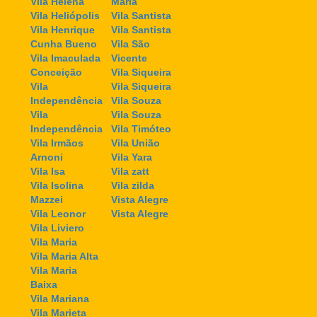
Vila Helena
Maria
Vila Heliópolis
Vila Santista
Vila Henrique
Vila Santista
Cunha Bueno
Vila São
Vila Imaculada
Vicente
Conceição
Vila Siqueira
Vila
Vila Siqueira
Independência
Vila Souza
Vila
Vila Souza
Independência
Vila Timóteo
Vila Irmãos
Vila União
Arnoni
Vila Yara
Vila Isa
Vila zatt
Vila Isolina
Vila zilda
Mazzei
Vista Alegre
Vila Leonor
Vista Alegre
Vila Liviero
Vila Maria
Vila Maria Alta
Vila Maria
Baixa
Vila Mariana
Vila Marieta