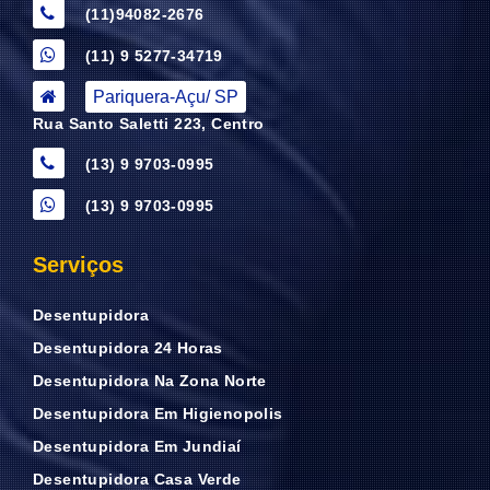
(11)94082-2676
(11) 9 5277-34719
Pariquera-Açu/ SP
Rua Santo Saletti 223, Centro
(13) 9 9703-0995
(13) 9 9703-0995
Serviços
Desentupidora
Desentupidora 24 Horas
Desentupidora Na Zona Norte
Desentupidora Em Higienopolis
Desentupidora Em Jundiaí
Desentupidora Casa Verde