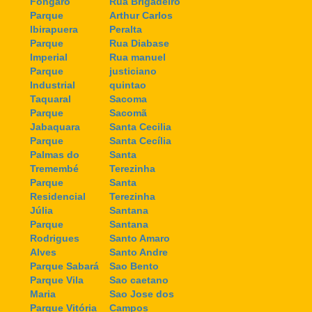
Fongaro
Rua Brigadeiro
Parque
Arthur Carlos
Ibirapuera
Peralta
Parque
Rua Diabase
Imperial
Rua manuel
Parque
justiciano
Industrial
quintao
Taquaral
Sacoma
Parque
Sacomã
Jabaquara
Santa Cecilia
Parque
Santa Cecília
Palmas do
Santa
Tremembé
Terezinha
Parque
Santa
Residencial
Terezinha
Júlia
Santana
Parque
Santana
Rodrigues
Santo Amaro
Alves
Santo Andre
Parque Sabará
Sao Bento
Parque Vila
Sao caetano
Maria
Sao Jose dos
Parque Vitória
Campos