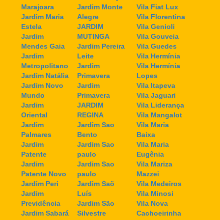
Marajoara
Jardim Monte
Vila Fiat Lux
Jardim Maria
Alegre
Vila Florentina
Estela
JARDIM
Vila Genioli
Jardim
MUTINGA
Vila Gouveia
Mendes Gaia
Jardim Pereira
Vila Guedes
Jardim
Leite
Vila Hermínia
Metropolitano
Jardim
Vila Hermínia
Jardim Natália
Primavera
Lopes
Jardim Novo
Jardim
Vila Itapeva
Mundo
Primavera
Vila Jaguari
Jardim
JARDIM
Vila Liderança
Oriental
REGINA
Vila Mangalot
Jardim
Jardim Sao
Vila Maria
Palmares
Bento
Baixa
Jardim
Jardim Sao
Vila Maria
Patente
paulo
Eugênia
Jardim
Jardim Sao
Vila Mariza
Patente Novo
paulo
Mazzei
Jardim Peri
Jardim Saõ
Vila Medeiros
Jardim
Luís
Vila Minosi
Previdência
Jardim São
Vila Nova
Jardim Sabará
Silvestre
Cachoeirinha