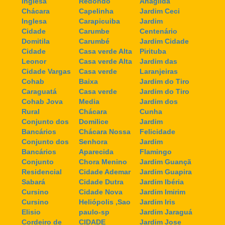
Inglesa
Redondo
Anagilda
Chácara
Capelinha
Jardim Ceci
Inglesa
Carapicuiba
Jardim
Cidade
Carumbe
Centenário
Domitila
Carumbé
Jardim Cidade
Cidade
Casa verde Alta
Pirituba
Leonor
Casa verde Alta
Jardim das
Cidade Vargas
Casa verde
Laranjeiras
Cohab
Baixa
Jardim do Tiro
Caraguatá
Casa verde
Jardim do Tiro
Cohab Jova
Media
Jardim dos
Rural
Chácara
Cunha
Conjunto dos
Domilice
Jardim
Bancários
Chácara Nossa
Felicidade
Conjunto dos
Senhora
Jardim
Bancários
Aparecida
Flamingo
Conjunto
Chora Menino
Jardim Guançã
Residencial
Cidade Ademar
Jardim Guapira
Sabará
Cidade Dutra
Jardim Ibéria
Cursino
Cidade Nova
Jardim Imirim
Cursino
Heliópolis ,Sao
Jardim Iris
Elisio
paulo-sp
Jardim Jaraguá
Cordeiro de
CIDADE
Jardim Jose