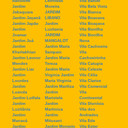
Itacolomi
Leonidas
Vila Baruel
Jardim
Moreira
Vila Bela Vista
Jabaquara
JARDIM
Vila Bianca
Jardim Jaçanã
LIBANO
Vila Boacava
Jardim Japão
Jardim
Vila Boaçava
Jardim
Luzitania
Vila Bonilha
Joamar
JARDIM
Vila Bonilha
Jardim Juá
MANGALOT
Nova
Jardim
Jardim Maria
Vila Cachoeira
Kherlakhian
Sampaio
Vila
Jardim Leonor
Jardim Maria
Cachoeirinha
Mendes
Tereza
Vila Catupia
Jardim Liar
Jardim Maria
Vila Celeste
Jardim
Virginia Jardim
Vila Célia
Lourdes
Maria Virginia
Vila Clarice
Jardim
Jardim Mariliza
Vila Comercial
Luanda
Jardim
Vila
Jardim Lutfala
Maristela
Continental
Jardim
Jardim
Vila Dionísia
Luzitânia
Martinica
Vila dos
Jardim
Jardim
Andrades
Manacá
Mitusani
Vila Ede
Jardim
Jardim Monjolo
Vila Ester