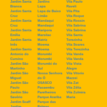
Jardim Santa
Jardins
Vila Paulo
Branca
Lapa
Raveli
Jardim Santa
Lapa de Baixo
Vila Pita
Cruz
Limão
Vila Roque
Jardim Santa
Mandaqui
Vila Rossin
Cruz
Mandaqui
Vila Sabrina
Jardim Santa
Maripora
Vila Sabrina
Emília
Marsilac
Vila Santa
Jardim Santa
Matriz
Terezinha
Inês
Moema
Vila Soares
Jardim Santo
Moema
Vila Terezinha
Antonio do
Morumbi
Vila Vanda
Cursino
Morumbi
Vila Vanda
Jardim São
Morumbi do
Vila Vista
Martinho
Sul
Alegre
Jardim São
Nossa Senhora
Vila Vitorio
Miguel
do Ó
Mazzei
Jardim São
OSASCO
Vila Zat
Paulo
Pacaembu
Vila Zélia
Jardim São
Parelheiros
Vila Zulmira
Savério
Parque Arariba
Maria
Jardim Scaff
Parque das
Jardim
Palmas