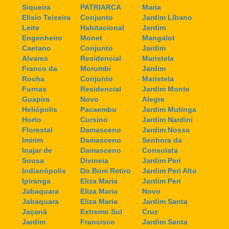
Siqueira
PATRIARCA
Maria
Elisio Teixeira
Conjunto
Jardim Líbano
Leite
Habitacional
Jardim
Engenheiro
Monet
Mangalot
Caetano
Conjunto
Jardim
Alvares
Residencial
Maristela
Franco da
Morumbi
Jardim
Rocha
Conjunto
Maristela
Furnas
Residencial
Jardim Monte
Guapira
Novo
Alegre
Heliópolis
Pacaembu
Jardim Mutinga
Horto
Cursino
Jardim Nardini
Florestal
Damasceno
Jardim Nossa
Imirim
Damasceno
Senhora da
Inajar de
Damasceno
Consolata
Sousa
Divineia
Jardim Peri
Indianópolis
Do Bom Retiro
Jardim Peri Alto
Ipiranga
Eliza Maria
Jardim Peri
Jabaquara
Eliza Maria
Novo
Jabaquara
Eliza Maria
Jardim Santa
Jaçanã
Extremo Sul
Cruz
Jardim
Francisco
Jardim Santa