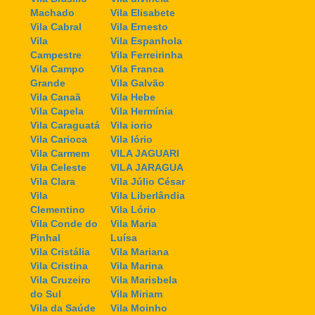
Machado
Vila Elisabete
Vila Cabral
Vila Ernesto
Vila
Vila Espanhola
Campestre
Vila Ferreirinha
Vila Campo
Vila Franca
Grande
Vila Galvão
Vila Canaã
Vila Hebe
Vila Capela
Vila Hermínia
Vila Caraguatá
Vila iorio
Vila Carioca
Vila Iório
Vila Carmem
VILA JAGUARI
Vila Celeste
VILA JARAGUA
Vila Clara
Vila Júlio César
Vila
Vila Liberlândia
Clementino
Vila Lório
Vila Conde do
Vila Maria
Pinhal
Luísa
Vila Cristália
Vila Mariana
Vila Cristina
Vila Marina
Vila Cruzeiro
Vila Marisbela
do Sul
Vila Miriam
Vila da Saúde
Vila Moinho