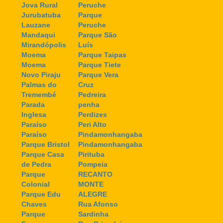
Jova Rural
Peruche
Jurubatuba
Parque
Lauzane
Peruche
Mandaqui
Parque São
Mirandópolis
Luís
Moema
Parque Taipas
Moema
Parque Tiete
Novo Piraju
Parque Vera
Palmas do
Cruz
Tremembé
Pedreira
Parada
penha
Inglesa
Perdizes
Paraíso
Peri Alto
Paraíso
Pindamonhangaba
Parque Bristol
Pindamonhangaba
Parque Casa
Pirituba
de Pedra
Pompeia
Parque
RECANTO
Colonial
MONTE
Parque Edu
ALEGRE
Chaves
Rua Afonso
Parque
Sardinha