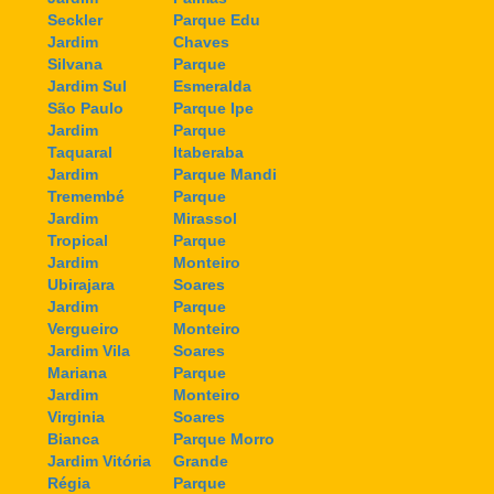
Seckler
Parque Edu
Jardim
Chaves
Silvana
Parque
Jardim Sul
Esmeralda
São Paulo
Parque Ipe
Jardim
Parque
Taquaral
Itaberaba
Jardim
Parque Mandi
Tremembé
Parque
Jardim
Mirassol
Tropical
Parque
Jardim
Monteiro
Ubirajara
Soares
Jardim
Parque
Vergueiro
Monteiro
Jardim Vila
Soares
Mariana
Parque
Jardim
Monteiro
Virginia
Soares
Bianca
Parque Morro
Jardim Vitória
Grande
Régia
Parque