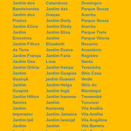
Jardim dos
Catanduva
Domingos
Bandeirantes
Jardim das
Parque Souza
Jardim dos
Graças
Aranha
Prados
Jardim Dorly
Parque Souza
Jardim Elísio
Jardim Eledy
Aranha
Jardim
Jardim Elisa
Parque Tiete
Ernestina
Jardim
Parque Vitoria
Jardim Filhos
Elisabeth
Recanto
da Terra
Jardim Evana
Anastácio
Jardim França
Jardim Faria
Registro
Jardim Gea
Lima
Santa
Jardim Glória
Jardim frança
Terezinha
Jardim
Jardim Guapira
Sitio Casa
Guançã
jardim Guarani
Verde
Jardim
Jardim Helga
Sítio do
Guapira
Jardim Ingá
Mandaqui
Jardim Hilton
Jardim Iracema
Tremembé
Santos
Jardim
Tucuruvi
Jardim
Itamaraty
Vila Amália
Imperador
Jardim Jamaica
Vila Amélia
Jardim Ipê
Jardim laranjal
Vila Angélica
Jardim
Jardim
Vila Barreto