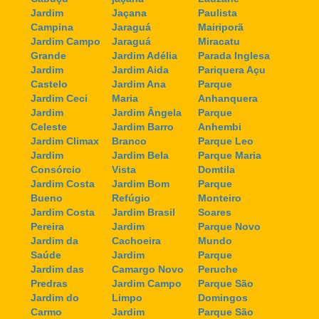
Jardim
Jaçana
Paulista
Campina
Jaraguá
Mairiporã
Jardim Campo
Jaraguá
Miracatu
Grande
Jardim Adélia
Parada Inglesa
Jardim
Jardim Aida
Pariquera Açu
Castelo
Jardim Ana
Parque
Jardim Ceci
Maria
Anhanquera
Jardim
Jardim Ângela
Parque
Celeste
Jardim Barro
Anhembi
Jardim Climax
Branco
Parque Leo
Jardim
Jardim Bela
Parque Maria
Consórcio
Vista
Domtila
Jardim Costa
Jardim Bom
Parque
Bueno
Refúgio
Monteiro
Jardim Costa
Jardim Brasil
Soares
Pereira
Jardim
Parque Novo
Jardim da
Cachoeira
Mundo
Saúde
Jardim
Parque
Jardim das
Camargo Novo
Peruche
Predras
Jardim Campo
Parque São
Jardim do
Limpo
Domingos
Carmo
Jardim
Parque São