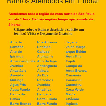
Bairros Atendidos em 1 hora!
Atendemos toda a região da zona norte de São Paulo
em até 1 hora. Demais regiões tempo aproximado de
2 horas.
Clique sobre o Bairro desejado e solicite um
técnico! Visita e Orçamento Gratuito
Alto de
Rua Alfonso
Jaçanã
Santana
Renaldo
25 de Março
Alto do
Gallucci
arque Belém
Ipiranga
Alphaville
Água Fria
Americanópolis
Alto Da lapa
Cajati
Avenida
Anhanguera
Campo da
Anastácio
Atibaia
Água Branca
Avenida
Av Dos
Cananéia
Mutinga
Remedios
Carandiru
Àgua Fria
Avenida
Carandiru
Água Funda
Angélica
Casa Verde
Bairro do
Bancaria
Media
Limão
Barra Funda
Chácara
Barro Branco
Barra Funda
Inglesa