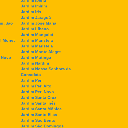
Jardim Ibéria
Jardim Imirim
Jardim Iris
Jardim Jaraguá
is ,Sao
Jardim Jose Maria
Jardim Líbano
Jardim Mangalot
l Monet
Jardim Maristela
Jardim Maristela
Jardim Monte Alegre
l Novo
Jardim Mutinga
Jardim Nardini
Jardim Nossa Senhora da
Consolata
Jardim Peri
Jardim Peri Alto
Jardim Peri Novo
Jardim Santa Cruz
Jardim Santa Inês
Jardim Santa Mônica
Jardim Santo Elias
Jardim São Bento
Jardim São Domingos