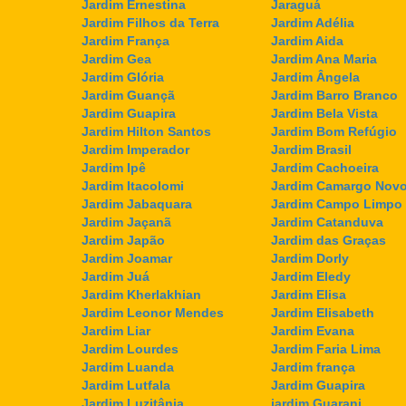
Jardim Ernestina
Jaraguá
Jardim Filhos da Terra
Jardim Adélia
Jardim França
Jardim Aida
Jardim Gea
Jardim Ana Maria
Jardim Glória
Jardim Ângela
Jardim Guançã
Jardim Barro Branco
Jardim Guapira
Jardim Bela Vista
Jardim Hilton Santos
Jardim Bom Refúgio
Jardim Imperador
Jardim Brasil
Jardim Ipê
Jardim Cachoeira
Jardim Itacolomi
Jardim Camargo Nov
Jardim Jabaquara
Jardim Campo Limpo
Jardim Jaçanã
Jardim Catanduva
Jardim Japão
Jardim das Graças
Jardim Joamar
Jardim Dorly
Jardim Juá
Jardim Eledy
Jardim Kherlakhian
Jardim Elisa
Jardim Leonor Mendes
Jardim Elisabeth
Jardim Liar
Jardim Evana
Jardim Lourdes
Jardim Faria Lima
Jardim Luanda
Jardim frança
Jardim Lutfala
Jardim Guapira
Jardim Luzitânia
jardim Guarani