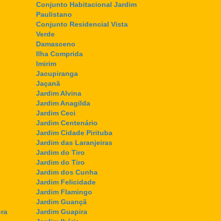
Conjunto Habitacional Jardim
Paulistano
Conjunto Residencial Vista
Verde
Damasceno
Ilha Comprida
Imirim
Jacupiranga
Jaçanã
Jardim Alvina
Jardim Anagilda
Jardim Ceci
Jardim Centenário
Jardim Cidade Pirituba
Jardim das Laranjeiras
Jardim do Tiro
Jardim do Tiro
Jardim dos Cunha
Jardim Felicidade
Jardim Flamingo
Jardim Guançã
ra
Jardim Guapira