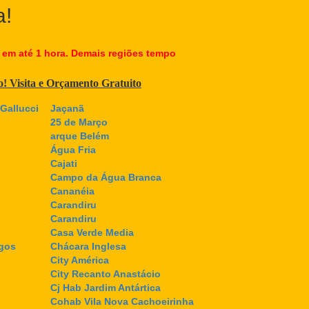
a!
 em até 1 hora. Demais regiões tempo
co! Visita e Orçamento Gratuito
Gallucci
Jaçanã
25 de Março
arque Belém
Água Fria
Cajati
Campo da Água Branca
Cananéia
Carandiru
Carandiru
Casa Verde Media
gos
Chácara Inglesa
City América
City Recanto Anastácio
Cj Hab Jardim Antártica
Cohab Vila Nova Cachoeirinha