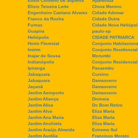
Elisio Cordeiro de Siqueira
Aparecida
Elisio Teixeira Leite
Chora Menino
Engenheiro Caetano Alvares
Cidade Ademar
Franco da Rocha
Cidade Dutra
Furnas
Cidade Nova Heliópol
Guapira
paulo-sp
Heliópolis
CIDADE PATRIARCA
Horto Florestal
Conjunto Habitaciona
Imirim
Conjunto Residencial
Inajar de Sousa
Morumbi
Indianópolis
Conjunto Residencia
Ipiranga
Pacaembu
Jabaquara
Cursino
Jabaquara
Damasceno
Jaçanã
Damasceno
Jardim Aeroporto
Damasceno
Jardim Aliança
Divineia
Jardim Alice
Do Bom Retiro
Jardim Alva
Eliza Maria
Jardim Ana Maria
Eliza Maria
Jardim Anchieta
Eliza Maria
Jardim Araújo Almeida
Extremo Sul
Jardim Aurélia
Francisco Morato