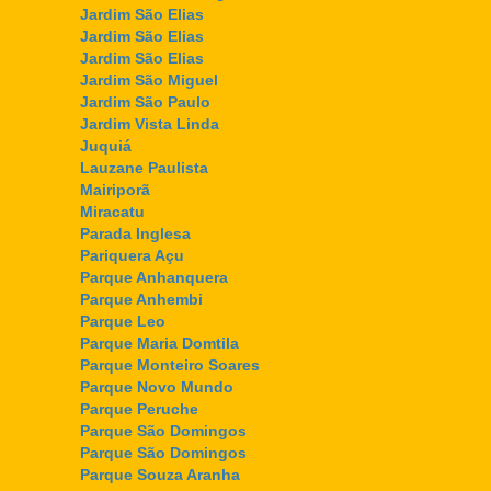
Jardim São Elias
Jardim São Elias
Jardim São Elias
Jardim São Miguel
Jardim São Paulo
Jardim Vista Linda
Juquiá
Lauzane Paulista
Mairiporã
Miracatu
Parada Inglesa
Pariquera Açu
Parque Anhanquera
Parque Anhembi
Parque Leo
Parque Maria Domtila
Parque Monteiro Soares
Parque Novo Mundo
Parque Peruche
Parque São Domingos
Parque São Domingos
Parque Souza Aranha