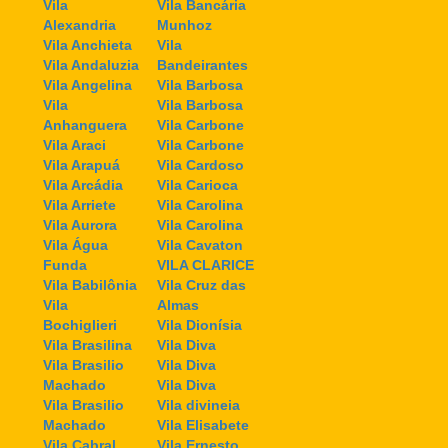
Vila
Vila Bancária
Alexandria
Munhoz
Vila Anchieta
Vila
Vila Andaluzia
Bandeirantes
Vila Angelina
Vila Barbosa
Vila
Vila Barbosa
Anhanguera
Vila Carbone
Vila Araci
Vila Carbone
Vila Arapuá
Vila Cardoso
Vila Arcádia
Vila Carioca
Vila Arriete
Vila Carolina
Vila Aurora
Vila Carolina
Vila Água
Vila Cavaton
Funda
VILA CLARICE
Vila Babilônia
Vila Cruz das
Vila
Almas
Bochiglieri
Vila Dionísia
Vila Brasilina
Vila Diva
Vila Brasilio
Vila Diva
Machado
Vila Diva
Vila Brasilio
Vila divineia
Machado
Vila Elisabete
Vila Cabral
Vila Ernesto