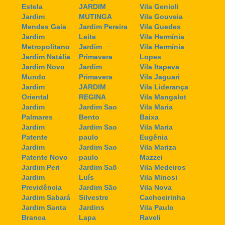
Estela
JARDIM
Vila Genioli
Jardim
MUTINGA
Vila Gouveia
Mendes Gaia
Jardim Pereira
Vila Guedes
Jardim
Leite
Vila Hermínia
Metropolitano
Jardim
Vila Hermínia
Jardim Natália
Primavera
Lopes
Jardim Novo
Jardim
Vila Itapeva
Mundo
Primavera
Vila Jaguari
Jardim
JARDIM
Vila Liderança
Oriental
REGINA
Vila Mangalot
Jardim
Jardim Sao
Vila Maria
Palmares
Bento
Baixa
Jardim
Jardim Sao
Vila Maria
Patente
paulo
Eugênia
Jardim
Jardim Sao
Vila Mariza
Patente Novo
paulo
Mazzei
Jardim Peri
Jardim Saõ
Vila Medeiros
Jardim
Luís
Vila Minosi
Previdência
Jardim São
Vila Nova
Jardim Sabará
Silvestre
Cachoeirinha
Jardim Santa
Jardins
Vila Paulo
Branca
Lapa
Raveli