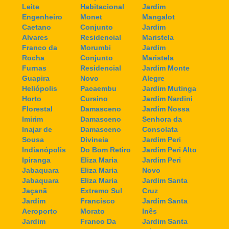
Leite
Habitacional
Jardim
Engenheiro
Monet
Mangalot
Caetano
Conjunto
Jardim
Alvares
Residencial
Maristela
Franco da
Morumbi
Jardim
Rocha
Conjunto
Maristela
Furnas
Residencial
Jardim Monte
Guapira
Novo
Alegre
Heliópolis
Pacaembu
Jardim Mutinga
Horto
Cursino
Jardim Nardini
Florestal
Damasceno
Jardim Nossa
Imirim
Damasceno
Senhora da
Inajar de
Damasceno
Consolata
Sousa
Divineia
Jardim Peri
Indianópolis
Do Bom Retiro
Jardim Peri Alto
Ipiranga
Eliza Maria
Jardim Peri
Jabaquara
Eliza Maria
Novo
Jabaquara
Eliza Maria
Jardim Santa
Jaçanã
Extremo Sul
Cruz
Jardim
Francisco
Jardim Santa
Aeroporto
Morato
Inês
Jardim
Franco Da
Jardim Santa