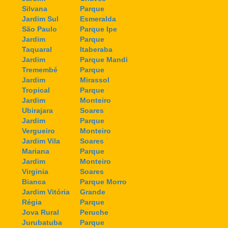
Silvana
Parque
Jardim Sul
Esmeralda
São Paulo
Parque Ipe
Jardim
Parque
Taquaral
Itaberaba
Jardim
Parque Mandi
Tremembé
Parque
Jardim
Mirassol
Tropical
Parque
Jardim
Monteiro
Ubirajara
Soares
Jardim
Parque
Vergueiro
Monteiro
Jardim Vila
Soares
Mariana
Parque
Jardim
Monteiro
Virginia
Soares
Bianca
Parque Morro
Jardim Vitória
Grande
Régia
Parque
Jova Rural
Peruche
Jurubatuba
Parque