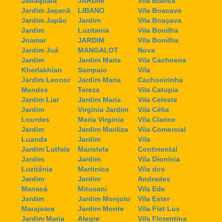
Jabaquara
JARDIM
Vila Bianca
Jardim Jaçanã
LIBANO
Vila Boacava
Jardim Japão
Jardim
Vila Boaçava
Jardim
Luzitania
Vila Bonilha
Joamar
JARDIM
Vila Bonilha
Jardim Juá
MANGALOT
Nova
Jardim
Jardim Maria
Vila Cachoeira
Kherlakhian
Sampaio
Vila
Jardim Leonor
Jardim Maria
Cachoeirinha
Mendes
Tereza
Vila Catupia
Jardim Liar
Jardim Maria
Vila Celeste
Jardim
Virginia Jardim
Vila Célia
Lourdes
Maria Virginia
Vila Clarice
Jardim
Jardim Mariliza
Vila Comercial
Luanda
Jardim
Vila
Jardim Lutfala
Maristela
Continental
Jardim
Jardim
Vila Dionísia
Luzitânia
Martinica
Vila dos
Jardim
Jardim
Andrades
Manacá
Mitusani
Vila Ede
Jardim
Jardim Monjolo
Vila Ester
Marajoara
Jardim Monte
Vila Fiat Lux
Jardim Maria
Alegre
Vila Florentina