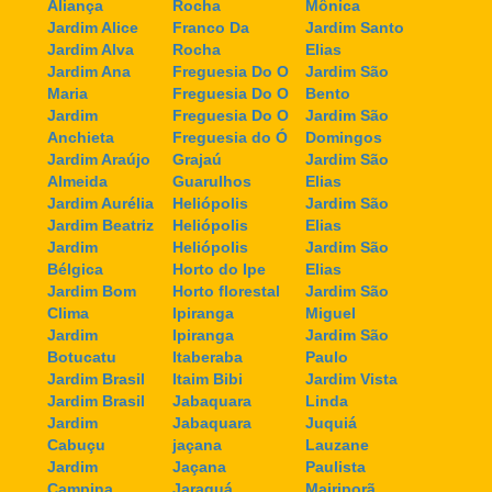
Aliança
Rocha
Mônica
Jardim Alice
Franco Da
Jardim Santo
Jardim Alva
Rocha
Elias
Jardim Ana
Freguesia Do O
Jardim São
Maria
Freguesia Do O
Bento
Jardim
Freguesia Do O
Jardim São
Anchieta
Freguesia do Ó
Domingos
Jardim Araújo
Grajaú
Jardim São
Almeida
Guarulhos
Elias
Jardim Aurélia
Heliópolis
Jardim São
Jardim Beatriz
Heliópolis
Elias
Jardim
Heliópolis
Jardim São
Bélgica
Horto do Ipe
Elias
Jardim Bom
Horto florestal
Jardim São
Clima
Ipiranga
Miguel
Jardim
Ipiranga
Jardim São
Botucatu
Itaberaba
Paulo
Jardim Brasil
Itaim Bibi
Jardim Vista
Jardim Brasil
Jabaquara
Linda
Jardim
Jabaquara
Juquiá
Cabuçu
jaçana
Lauzane
Jardim
Jaçana
Paulista
Campina
Jaraguá
Mairiporã