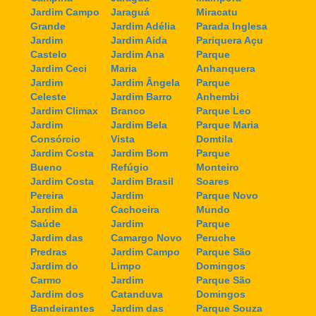
Jardim Campo
Jaraguá
Miracatu
Grande
Jardim Adélia
Parada Inglesa
Jardim
Jardim Aida
Pariquera Açu
Castelo
Jardim Ana
Parque
Jardim Ceci
Maria
Anhanquera
Jardim
Jardim Ângela
Parque
Celeste
Jardim Barro
Anhembi
Jardim Climax
Branco
Parque Leo
Jardim
Jardim Bela
Parque Maria
Consórcio
Vista
Domtila
Jardim Costa
Jardim Bom
Parque
Bueno
Refúgio
Monteiro
Jardim Costa
Jardim Brasil
Soares
Pereira
Jardim
Parque Novo
Jardim da
Cachoeira
Mundo
Saúde
Jardim
Parque
Jardim das
Camargo Novo
Peruche
Predras
Jardim Campo
Parque São
Jardim do
Limpo
Domingos
Carmo
Jardim
Parque São
Jardim dos
Catanduva
Domingos
Bandeirantes
Jardim das
Parque Souza