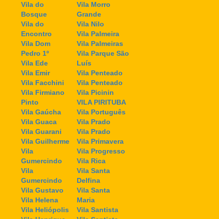
Vila do
Vila Morro
Bosque
Grande
Vila do
Vila Nilo
Encontro
Vila Palmeira
Vila Dom
Vila Palmeiras
Pedro 1º
Vila Parque São
Vila Ede
Luís
Vila Emir
Vila Penteado
Vila Facchini
Vila Penteado
Vila Firmiano
Vila Picinin
Pinto
VILA PIRITUBA
Vila Gaúcha
Vila Português
Vila Guaca
Vila Prado
Vila Guarani
Vila Prado
Vila Guilherme
Vila Primavera
Vila
Vila Progresso
Gumercindo
Vila Rica
Vila
Vila Santa
Gumercindo
Delfina
Vila Gustavo
Vila Santa
Vila Helena
Maria
Vila Heliópolis
Vila Santista