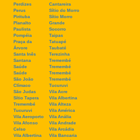
Perdizes
Cantareira
Perus
Sítio do Morro
Pirituba
Sítio Morro
Planalto
Grande
Paulista
Socorro
Pompéia
Taipas
Praça da
Tatuapé
Árvore
Taubaté
Santa Inês
Terezinha
Santana
Tremembé
Saúde
Tremembé
Saúde
Tremembé
São João
Tremembé
Clímaco
Tucuruvi
São Judas
Vila Acre
Sítio Tapera
Vila Albertina
Tremembé
Vila Alteza
Tucuruvi
Vila América
Vila Aeroporto
Vila Anália
Vila Afonso
Vila Andrade
Celso
Vila Arcádia
Vila Albertina
Vila Bancaria