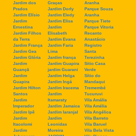
Jardim dos
Graças
Aranha
Prados
Jardim Dorly
Parque Souza
Jardim Elísio
Jardim Eledy
Aranha
Jardim
Jardim Elisa
Parque Tiete
Ernestina
Jardim
Parque Vitoria
Jardim Filhos
Elisabeth
Recanto
da Terra
Jardim Evana
Anastácio
Jardim França
Jardim Faria
Registro
Jardim Gea
Lima
Santa
Jardim Glória
Jardim frança
Terezinha
Jardim
Jardim Guapira
Sitio Casa
Guançã
jardim Guarani
Verde
Jardim
Jardim Helga
Sítio do
Guapira
Jardim Ingá
Mandaqui
Jardim Hilton
Jardim Iracema
Tremembé
Santos
Jardim
Tucuruvi
Jardim
Itamaraty
Vila Amália
Imperador
Jardim Jamaica
Vila Amélia
Jardim Ipê
Jardim laranjal
Vila Angélica
Jardim
Jardim
Vila Barreto
Itacolomi
Leonidas
Vila Baruel
Jardim
Moreira
Vila Bela Vista