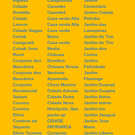
Inglesa
Carapicuiba
Jardim
Cidade
Carumbe
Centenário
Domitila
Carumbé
Jardim Cidade
Cidade
Casa verde Alta
Pirituba
Leonor
Casa verde Alta
Jardim das
Cidade Vargas
Casa verde
Laranjeiras
Cohab
Baixa
Jardim do Tiro
Caraguatá
Casa verde
Jardim do Tiro
Cohab Jova
Media
Jardim dos
Rural
Chácara
Cunha
Conjunto dos
Domilice
Jardim
Bancários
Chácara Nossa
Felicidade
Conjunto dos
Senhora
Jardim
Bancários
Aparecida
Flamingo
Conjunto
Chora Menino
Jardim Guançã
Residencial
Cidade Ademar
Jardim Guapira
Sabará
Cidade Dutra
Jardim Ibéria
Cursino
Cidade Nova
Jardim Imirim
Cursino
Heliópolis ,Sao
Jardim Iris
Elisio
paulo-sp
Jardim Jaraguá
Cordeiro de
CIDADE
Jardim Jose
Siqueira
PATRIARCA
Maria
Elisio Teixeira
Conjunto
Jardim Líbano