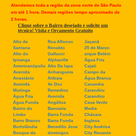
Atendemos toda a região da zona norte de São Paulo
em até 1 hora. Demais regiões tempo aproximado de
2 horas.
Clique sobre o Bairro desejado e solicite um
técnico! Visita e Orçamento Gratuito
Alto de
Rua Alfonso
Jaçanã
Santana
Renaldo
25 de Março
Alto do
Gallucci
arque Belém
Ipiranga
Alphaville
Água Fria
Americanópolis
Alto Da lapa
Cajati
Avenida
Anhanguera
Campo da
Anastácio
Atibaia
Água Branca
Avenida
Av Dos
Cananéia
Mutinga
Remedios
Carandiru
Àgua Fria
Avenida
Carandiru
Água Funda
Angélica
Casa Verde
Bairro do
Bancaria
Media
Limão
Barra Funda
Chácara
Barro Branco
Barra Funda
Inglesa
Bortolândia
Benedito Jose
City América
Bosque da
domingos
City Recanto