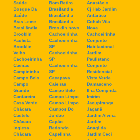
Saúde
Bom Retiro
Anastácio
Bosque Da
Brasilandia
Cj Hab Jardim
Saúde
Brasilândia
Antártica
Bras Leme
Brasilândia
Cohab Vila
Brasilândia
Brooklin novo
Nova
Brooklin
Cachoeirinha
Cachoeirinha
Paulista
Cachoeirinha
Conjunto
Brooklin
SP
Habitacional
Velho
Cachoeirinha
Jardim
Cachoeirinha
SP
Paulistano
Caeiras
Cachoeirinha
Conjunto
Campininha
SP
Residencial
Campo Belo
Caçapava
Vista Verde
Campo
Caieiras
Damasceno
Grande
Campo Belo
Ilha Comprida
Cantareira
Campo Limpo
Imirim
Casa Verde
Campo Limpo
Jacupiranga
Chácara
Campos Do
Jaçanã
Castelo
Jordão
Jardim Alvina
Chácara
Capão
Jardim
Inglesa
Redondo
Anagilda
Chácara
Capelinha
Jardim Ceci