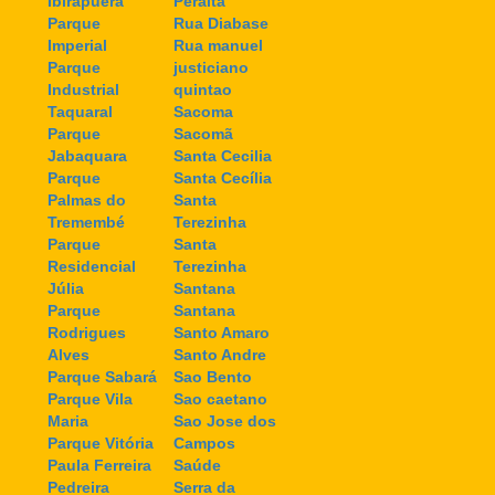
Ibirapuera
Peralta
Parque
Rua Diabase
Imperial
Rua manuel
Parque
justiciano
Industrial
quintao
Taquaral
Sacoma
Parque
Sacomã
Jabaquara
Santa Cecilia
Parque
Santa Cecília
Palmas do
Santa
Tremembé
Terezinha
Parque
Santa
Residencial
Terezinha
Júlia
Santana
Parque
Santana
Rodrigues
Santo Amaro
Alves
Santo Andre
Parque Sabará
Sao Bento
Parque Vila
Sao caetano
Maria
Sao Jose dos
Parque Vitória
Campos
Paula Ferreira
Saúde
Pedreira
Serra da