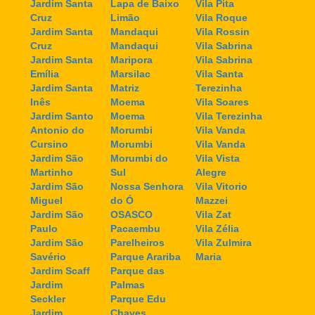
Jardim Santa
Lapa de Baixo
Vila Pita
Cruz
Limão
Vila Roque
Jardim Santa
Mandaqui
Vila Rossin
Cruz
Mandaqui
Vila Sabrina
Jardim Santa
Maripora
Vila Sabrina
Emília
Marsilac
Vila Santa
Jardim Santa
Matriz
Terezinha
Inês
Moema
Vila Soares
Jardim Santo
Moema
Vila Terezinha
Antonio do
Morumbi
Vila Vanda
Cursino
Morumbi
Vila Vanda
Jardim São
Morumbi do
Vila Vista
Martinho
Sul
Alegre
Jardim São
Nossa Senhora
Vila Vitorio
Miguel
do Ó
Mazzei
Jardim São
OSASCO
Vila Zat
Paulo
Pacaembu
Vila Zélia
Jardim São
Parelheiros
Vila Zulmira
Savério
Parque Arariba
Maria
Jardim Scaff
Parque das
Jardim
Palmas
Seckler
Parque Edu
Jardim
Chaves