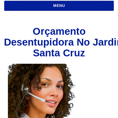
NAVEGAÇÃO
MENU
Orçamento
Desentupidora No Jard
Santa Cruz