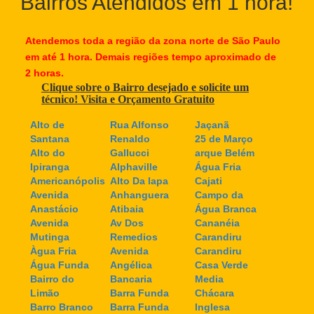
Bairros Atendidos em 1 hora!
Atendemos toda a região da zona norte de São Paulo
em até 1 hora. Demais regiões tempo aproximado de
2 horas.
Clique sobre o Bairro desejado e solicite um
técnico! Visita e Orçamento Gratuito
Alto de
Rua Alfonso
Jaçanã
Santana
Renaldo
25 de Março
Alto do
Gallucci
arque Belém
Ipiranga
Alphaville
Água Fria
Americanópolis
Alto Da lapa
Cajati
Avenida
Anhanguera
Campo da
Anastácio
Atibaia
Água Branca
Avenida
Av Dos
Cananéia
Mutinga
Remedios
Carandiru
Àgua Fria
Avenida
Carandiru
Água Funda
Angélica
Casa Verde
Bairro do
Bancaria
Media
Limão
Barra Funda
Chácara
Barro Branco
Barra Funda
Inglesa