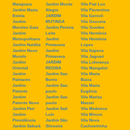
Marajoara
Jardim Monte
Vila Fiat Lux
Jardim Maria
Alegre
Vila Florentina
Estela
JARDIM
Vila Genioli
Jardim
MUTINGA
Vila Gouveia
Mendes Gaia
Jardim Pereira
Vila Guedes
Jardim
Leite
Vila Hermínia
Metropolitano
Jardim
Vila Hermínia
Jardim Natália
Primavera
Lopes
Jardim Novo
Jardim
Vila Itapeva
Mundo
Primavera
Vila Jaguari
Jardim
JARDIM
Vila Liderança
Oriental
REGINA
Vila Mangalot
Jardim
Jardim Sao
Vila Maria
Palmares
Bento
Baixa
Jardim
Jardim Sao
Vila Maria
Patente
paulo
Eugênia
Jardim
Jardim Sao
Vila Mariza
Patente Novo
paulo
Mazzei
Jardim Peri
Jardim Saõ
Vila Medeiros
Jardim
Luís
Vila Minosi
Previdência
Jardim São
Vila Nova
Jardim Sabará
Silvestre
Cachoeirinha