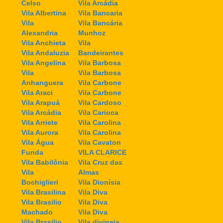
Celso
Vila Arcádia
Vila Albertina
Vila Bancaria
Vila
Vila Bancária
Alexandria
Munhoz
Vila Anchieta
Vila
Vila Andaluzia
Bandeirantes
Vila Angelina
Vila Barbosa
Vila
Vila Barbosa
Anhanguera
Vila Carbone
Vila Araci
Vila Carbone
Vila Arapuá
Vila Cardoso
Vila Arcádia
Vila Carioca
Vila Arriete
Vila Carolina
Vila Aurora
Vila Carolina
Vila Água
Vila Cavaton
Funda
VILA CLARICE
Vila Babilônia
Vila Cruz das
Vila
Almas
Bochiglieri
Vila Dionísia
Vila Brasilina
Vila Diva
Vila Brasilio
Vila Diva
Machado
Vila Diva
Vila Brasilio
Vila divineia