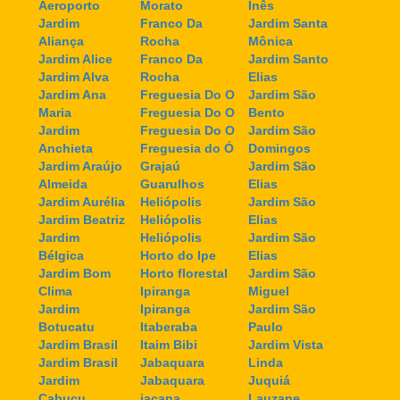
Aeroporto
Morato
Inês
Jardim
Franco Da
Jardim Santa
Aliança
Rocha
Mônica
Jardim Alice
Franco Da
Jardim Santo
Jardim Alva
Rocha
Elias
Jardim Ana
Freguesia Do O
Jardim São
Maria
Freguesia Do O
Bento
Jardim
Freguesia Do O
Jardim São
Anchieta
Freguesia do Ó
Domingos
Jardim Araújo
Grajaú
Jardim São
Almeida
Guarulhos
Elias
Jardim Aurélia
Heliópolis
Jardim São
Jardim Beatriz
Heliópolis
Elias
Jardim
Heliópolis
Jardim São
Bélgica
Horto do Ipe
Elias
Jardim Bom
Horto florestal
Jardim São
Clima
Ipiranga
Miguel
Jardim
Ipiranga
Jardim São
Botucatu
Itaberaba
Paulo
Jardim Brasil
Itaim Bibi
Jardim Vista
Jardim Brasil
Jabaquara
Linda
Jardim
Jabaquara
Juquiá
Cabuçu
jaçana
Lauzane