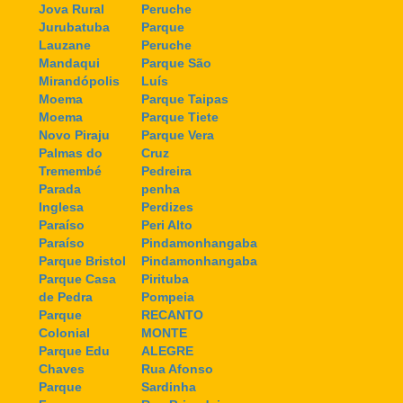
Jova Rural
Peruche
Jurubatuba
Parque
Lauzane
Peruche
Mandaqui
Parque São
Mirandópolis
Luís
Moema
Parque Taipas
Moema
Parque Tiete
Novo Piraju
Parque Vera
Palmas do
Cruz
Tremembé
Pedreira
Parada
penha
Inglesa
Perdizes
Paraíso
Peri Alto
Paraíso
Pindamonhangaba
Parque Bristol
Pindamonhangaba
Parque Casa
Pirituba
de Pedra
Pompeia
Parque
RECANTO
Colonial
MONTE
Parque Edu
ALEGRE
Chaves
Rua Afonso
Parque
Sardinha