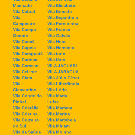
Machado
Vila Elisabete
Vila Cabral
Vila Ernesto
Vila
Vila Espanhola
Campestre
Vila Ferreirinha
Vila Campo
Vila Franca
Grande
Vila Galvão
Vila Canaã
Vila Hebe
Vila Capela
Vila Hermínia
Vila Caraguatá
Vila iorio
Vila Carioca
Vila Iório
Vila Carmem
VILA JAGUARI
Vila Celeste
VILA JARAGUA
Vila Clara
Vila Júlio César
Vila
Vila Liberlândia
Clementino
Vila Lório
Vila Conde do
Vila Maria
Pinhal
Luísa
Vila Cristália
Vila Mariana
Vila Cristina
Vila Marina
Vila Cruzeiro
Vila Marisbela
do Sul
Vila Miriam
Vila da Saúde
Vila Moinho