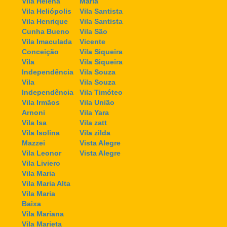
Vila Helena
Maria
Vila Heliópolis
Vila Santista
Vila Henrique
Vila Santista
Cunha Bueno
Vila São
Vila Imaculada
Vicente
Conceição
Vila Siqueira
Vila
Vila Siqueira
Independência
Vila Souza
Vila
Vila Souza
Independência
Vila Timóteo
Vila Irmãos
Vila União
Arnoni
Vila Yara
Vila Isa
Vila zatt
Vila Isolina
Vila zilda
Mazzei
Vista Alegre
Vila Leonor
Vista Alegre
Vila Liviero
Vila Maria
Vila Maria Alta
Vila Maria
Baixa
Vila Mariana
Vila Marieta