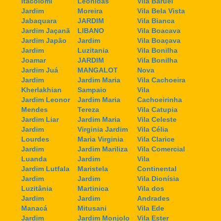
Itacolomi
Leonidas
Vila Baruel
Jardim
Moreira
Vila Bela Vista
Jabaquara
JARDIM
Vila Bianca
Jardim Jaçanã
LIBANO
Vila Boacava
Jardim Japão
Jardim
Vila Boaçava
Jardim
Luzitania
Vila Bonilha
Joamar
JARDIM
Vila Bonilha
Jardim Juá
MANGALOT
Nova
Jardim
Jardim Maria
Vila Cachoeira
Kherlakhian
Sampaio
Vila
Jardim Leonor
Jardim Maria
Cachoeirinha
Mendes
Tereza
Vila Catupia
Jardim Liar
Jardim Maria
Vila Celeste
Jardim
Virginia Jardim
Vila Célia
Lourdes
Maria Virginia
Vila Clarice
Jardim
Jardim Mariliza
Vila Comercial
Luanda
Jardim
Vila
Jardim Lutfala
Maristela
Continental
Jardim
Jardim
Vila Dionísia
Luzitânia
Martinica
Vila dos
Jardim
Jardim
Andrades
Manacá
Mitusani
Vila Ede
Jardim
Jardim Monjolo
Vila Ester