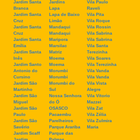
Jardim Santa
Jardins
Vila Paulo
Branca
Lapa
Raveli
Jardim Santa
Lapa de Baixo
Vila Pita
Cruz
Limão
Vila Roque
Jardim Santa
Mandaqui
Vila Rossin
Cruz
Mandaqui
Vila Sabrina
Jardim Santa
Maripora
Vila Sabrina
Emília
Marsilac
Vila Santa
Jardim Santa
Matriz
Terezinha
Inês
Moema
Vila Soares
Jardim Santo
Moema
Vila Terezinha
Antonio do
Morumbi
Vila Vanda
Cursino
Morumbi
Vila Vanda
Jardim São
Morumbi do
Vila Vista
Martinho
Sul
Alegre
Jardim São
Nossa Senhora
Vila Vitorio
Miguel
do Ó
Mazzei
Jardim São
OSASCO
Vila Zat
Paulo
Pacaembu
Vila Zélia
Jardim São
Parelheiros
Vila Zulmira
Savério
Parque Arariba
Maria
Jardim Scaff
Parque das
Jardim
Palmas