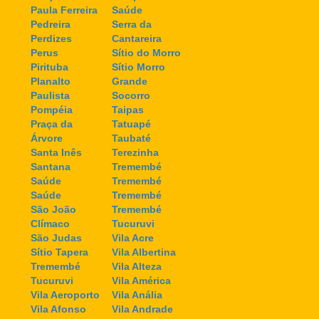
Paula Ferreira
Saúde
Pedreira
Serra da
Perdizes
Cantareira
Perus
Sítio do Morro
Pirituba
Sítio Morro
Planalto
Grande
Paulista
Socorro
Pompéia
Taipas
Praça da
Tatuapé
Árvore
Taubaté
Santa Inês
Terezinha
Santana
Tremembé
Saúde
Tremembé
Saúde
Tremembé
São João
Tremembé
Clímaco
Tucuruvi
São Judas
Vila Acre
Sítio Tapera
Vila Albertina
Tremembé
Vila Alteza
Tucuruvi
Vila América
Vila Aeroporto
Vila Anália
Vila Afonso
Vila Andrade