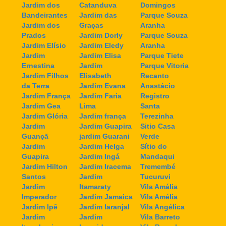
Jardim dos
Catanduva
Domingos
Bandeirantes
Jardim das
Parque Souza
Jardim dos
Graças
Aranha
Prados
Jardim Dorly
Parque Souza
Jardim Elísio
Jardim Eledy
Aranha
Jardim
Jardim Elisa
Parque Tiete
Ernestina
Jardim
Parque Vitoria
Jardim Filhos
Elisabeth
Recanto
da Terra
Jardim Evana
Anastácio
Jardim França
Jardim Faria
Registro
Jardim Gea
Lima
Santa
Jardim Glória
Jardim frança
Terezinha
Jardim
Jardim Guapira
Sitio Casa
Guançã
jardim Guarani
Verde
Jardim
Jardim Helga
Sítio do
Guapira
Jardim Ingá
Mandaqui
Jardim Hilton
Jardim Iracema
Tremembé
Santos
Jardim
Tucuruvi
Jardim
Itamaraty
Vila Amália
Imperador
Jardim Jamaica
Vila Amélia
Jardim Ipê
Jardim laranjal
Vila Angélica
Jardim
Jardim
Vila Barreto