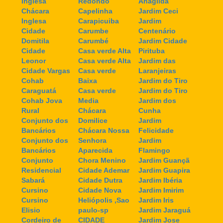
Inglesa
Redondo
Anagilda
Chácara
Capelinha
Jardim Ceci
Inglesa
Carapicuiba
Jardim
Cidade
Carumbe
Centenário
Domitila
Carumbé
Jardim Cidade
Cidade
Casa verde Alta
Pirituba
Leonor
Casa verde Alta
Jardim das
Cidade Vargas
Casa verde
Laranjeiras
Cohab
Baixa
Jardim do Tiro
Caraguatá
Casa verde
Jardim do Tiro
Cohab Jova
Media
Jardim dos
Rural
Chácara
Cunha
Conjunto dos
Domilice
Jardim
Bancários
Chácara Nossa
Felicidade
Conjunto dos
Senhora
Jardim
Bancários
Aparecida
Flamingo
Conjunto
Chora Menino
Jardim Guançã
Residencial
Cidade Ademar
Jardim Guapira
Sabará
Cidade Dutra
Jardim Ibéria
Cursino
Cidade Nova
Jardim Imirim
Cursino
Heliópolis ,Sao
Jardim Iris
Elisio
paulo-sp
Jardim Jaraguá
Cordeiro de
CIDADE
Jardim Jose