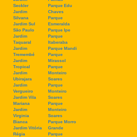
Seckler
Parque Edu
Jardim
Chaves
Silvana
Parque
Jardim Sul
Esmeralda
São Paulo
Parque Ipe
Jardim
Parque
Taquaral
Itaberaba
Jardim
Parque Mandi
Tremembé
Parque
Jardim
Mirassol
Tropical
Parque
Jardim
Monteiro
Ubirajara
Soares
Jardim
Parque
Vergueiro
Monteiro
Jardim Vila
Soares
Mariana
Parque
Jardim
Monteiro
Virginia
Soares
Bianca
Parque Morro
Jardim Vitória
Grande
Régia
Parque