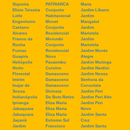
Siqueira
PATRIARCA
Maria
Elisio Teixeira
Conjunto
Jardim Líbano
Leite
Habitacional
Jardim
Engenheiro
Monet
Mangalot
Caetano
Conjunto
Jardim
Alvares
Residencial
Maristela
Franco da
Morumbi
Jardim
Rocha
Conjunto
Maristela
Furnas
Residencial
Jardim Monte
Guapira
Novo
Alegre
Heliópolis
Pacaembu
Jardim Mutinga
Horto
Cursino
Jardim Nardini
Florestal
Damasceno
Jardim Nossa
Imirim
Damasceno
Senhora da
Inajar de
Damasceno
Consolata
Sousa
Divineia
Jardim Peri
Indianópolis
Do Bom Retiro
Jardim Peri Alto
Ipiranga
Eliza Maria
Jardim Peri
Jabaquara
Eliza Maria
Novo
Jabaquara
Eliza Maria
Jardim Santa
Jaçanã
Extremo Sul
Cruz
Jardim
Francisco
Jardim Santa