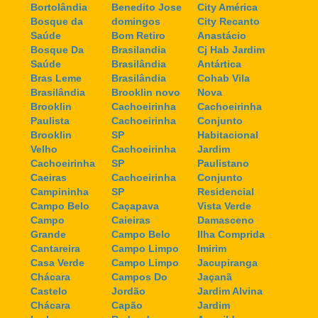
Bortolândia
Benedito Jose
City América
Bosque da
domingos
City Recanto
Saúde
Bom Retiro
Anastácio
Bosque Da
Brasilandia
Cj Hab Jardim
Saúde
Brasilândia
Antártica
Bras Leme
Brasilândia
Cohab Vila
Brasilândia
Brooklin novo
Nova
Brooklin
Cachoeirinha
Cachoeirinha
Paulista
Cachoeirinha
Conjunto
Brooklin
SP
Habitacional
Velho
Cachoeirinha
Jardim
Cachoeirinha
SP
Paulistano
Caeiras
Cachoeirinha
Conjunto
Campininha
SP
Residencial
Campo Belo
Caçapava
Vista Verde
Campo
Caieiras
Damasceno
Grande
Campo Belo
Ilha Comprida
Cantareira
Campo Limpo
Imirim
Casa Verde
Campo Limpo
Jacupiranga
Chácara
Campos Do
Jaçanã
Castelo
Jordão
Jardim Alvina
Chácara
Capão
Jardim