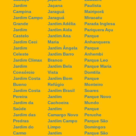
Jardim
Jaçana
Paulista
Campina
Jaraguá
Mairiporã
Jardim Campo
Jaraguá
Miracatu
Grande
Jardim Adélia
Parada Inglesa
Jardim
Jardim Aida
Pariquera Açu
Castelo
Jardim Ana
Parque
Jardim Ceci
Maria
Anhanquera
Jardim
Jardim Ângela
Parque
Celeste
Jardim Barro
Anhembi
Jardim Climax
Branco
Parque Leo
Jardim
Jardim Bela
Parque Maria
Consórcio
Vista
Domtila
Jardim Costa
Jardim Bom
Parque
Bueno
Refúgio
Monteiro
Jardim Costa
Jardim Brasil
Soares
Pereira
Jardim
Parque Novo
Jardim da
Cachoeira
Mundo
Saúde
Jardim
Parque
Jardim das
Camargo Novo
Peruche
Predras
Jardim Campo
Parque São
Jardim do
Limpo
Domingos
Carmo
Jardim
Parque São