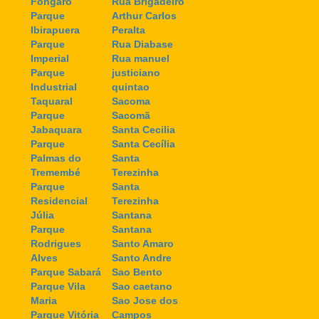
Fongaro
Rua Brigadeiro
Parque
Arthur Carlos
Ibirapuera
Peralta
Parque
Rua Diabase
Imperial
Rua manuel
Parque
justiciano
Industrial
quintao
Taquaral
Sacoma
Parque
Sacomã
Jabaquara
Santa Cecilia
Parque
Santa Cecília
Palmas do
Santa
Tremembé
Terezinha
Parque
Santa
Residencial
Terezinha
Júlia
Santana
Parque
Santana
Rodrigues
Santo Amaro
Alves
Santo Andre
Parque Sabará
Sao Bento
Parque Vila
Sao caetano
Maria
Sao Jose dos
Parque Vitória
Campos