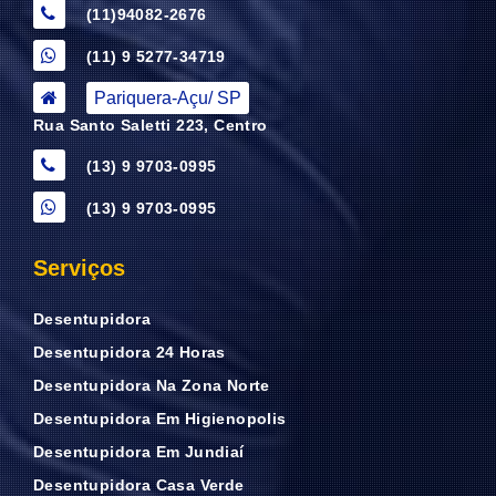
(11)94082-2676
(11) 9 5277-34719
Pariquera-Açu/ SP
Rua Santo Saletti 223, Centro
(13) 9 9703-0995
(13) 9 9703-0995
Serviços
Desentupidora
Desentupidora 24 Horas
Desentupidora Na Zona Norte
Desentupidora Em Higienopolis
Desentupidora Em Jundiaí
Desentupidora Casa Verde