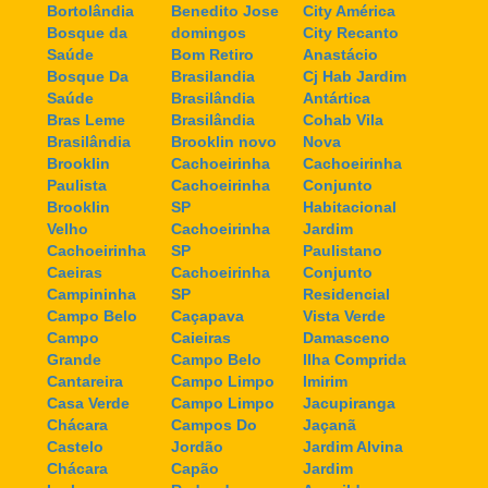
Bortolândia
Benedito Jose
City América
Bosque da
domingos
City Recanto
Saúde
Bom Retiro
Anastácio
Bosque Da
Brasilandia
Cj Hab Jardim
Saúde
Brasilândia
Antártica
Bras Leme
Brasilândia
Cohab Vila
Brasilândia
Brooklin novo
Nova
Brooklin
Cachoeirinha
Cachoeirinha
Paulista
Cachoeirinha
Conjunto
Brooklin
SP
Habitacional
Velho
Cachoeirinha
Jardim
Cachoeirinha
SP
Paulistano
Caeiras
Cachoeirinha
Conjunto
Campininha
SP
Residencial
Campo Belo
Caçapava
Vista Verde
Campo
Caieiras
Damasceno
Grande
Campo Belo
Ilha Comprida
Cantareira
Campo Limpo
Imirim
Casa Verde
Campo Limpo
Jacupiranga
Chácara
Campos Do
Jaçanã
Castelo
Jordão
Jardim Alvina
Chácara
Capão
Jardim