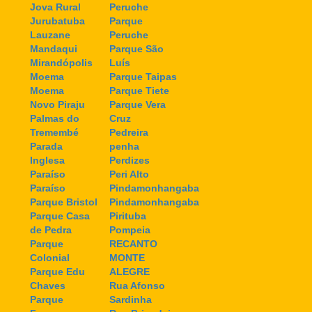
Jova Rural
Peruche
Jurubatuba
Parque
Lauzane
Peruche
Mandaqui
Parque São
Mirandópolis
Luís
Moema
Parque Taipas
Moema
Parque Tiete
Novo Piraju
Parque Vera
Palmas do
Cruz
Tremembé
Pedreira
Parada
penha
Inglesa
Perdizes
Paraíso
Peri Alto
Paraíso
Pindamonhangaba
Parque Bristol
Pindamonhangaba
Parque Casa
Pirituba
de Pedra
Pompeia
Parque
RECANTO
Colonial
MONTE
Parque Edu
ALEGRE
Chaves
Rua Afonso
Parque
Sardinha