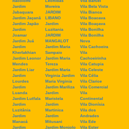
Itacolomi
Leonidas
Vila Baruel
Jardim
Moreira
Vila Bela Vista
Jabaquara
JARDIM
Vila Bianca
Jardim Jaçanã
LIBANO
Vila Boacava
Jardim Japão
Jardim
Vila Boaçava
Jardim
Luzitania
Vila Bonilha
Joamar
JARDIM
Vila Bonilha
Jardim Juá
MANGALOT
Nova
Jardim
Jardim Maria
Vila Cachoeira
Kherlakhian
Sampaio
Vila
Jardim Leonor
Jardim Maria
Cachoeirinha
Mendes
Tereza
Vila Catupia
Jardim Liar
Jardim Maria
Vila Celeste
Jardim
Virginia Jardim
Vila Célia
Lourdes
Maria Virginia
Vila Clarice
Jardim
Jardim Mariliza
Vila Comercial
Luanda
Jardim
Vila
Jardim Lutfala
Maristela
Continental
Jardim
Jardim
Vila Dionísia
Luzitânia
Martinica
Vila dos
Jardim
Jardim
Andrades
Manacá
Mitusani
Vila Ede
Jardim
Jardim Monjolo
Vila Ester