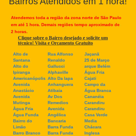
Bairros Atendidos em 1 hora!
Atendemos toda a região da zona norte de São Paulo
em até 1 hora. Demais regiões tempo aproximado de
2 horas.
Clique sobre o Bairro desejado e solicite um
técnico! Visita e Orçamento Gratuito
Alto de
Rua Alfonso
Jaçanã
Santana
Renaldo
25 de Março
Alto do
Gallucci
arque Belém
Ipiranga
Alphaville
Água Fria
Americanópolis
Alto Da lapa
Cajati
Avenida
Anhanguera
Campo da
Anastácio
Atibaia
Água Branca
Avenida
Av Dos
Cananéia
Mutinga
Remedios
Carandiru
Àgua Fria
Avenida
Carandiru
Água Funda
Angélica
Casa Verde
Bairro do
Bancaria
Media
Limão
Barra Funda
Chácara
Barro Branco
Barra Funda
Inglesa