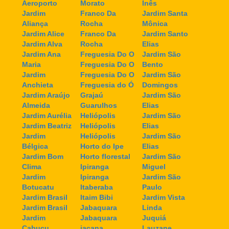
Aeroporto
Morato
Inês
Jardim
Franco Da
Jardim Santa
Aliança
Rocha
Mônica
Jardim Alice
Franco Da
Jardim Santo
Jardim Alva
Rocha
Elias
Jardim Ana
Freguesia Do O
Jardim São
Maria
Freguesia Do O
Bento
Jardim
Freguesia Do O
Jardim São
Anchieta
Freguesia do Ó
Domingos
Jardim Araújo
Grajaú
Jardim São
Almeida
Guarulhos
Elias
Jardim Aurélia
Heliópolis
Jardim São
Jardim Beatriz
Heliópolis
Elias
Jardim
Heliópolis
Jardim São
Bélgica
Horto do Ipe
Elias
Jardim Bom
Horto florestal
Jardim São
Clima
Ipiranga
Miguel
Jardim
Ipiranga
Jardim São
Botucatu
Itaberaba
Paulo
Jardim Brasil
Itaim Bibi
Jardim Vista
Jardim Brasil
Jabaquara
Linda
Jardim
Jabaquara
Juquiá
Cabuçu
jaçana
Lauzane