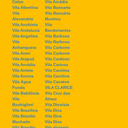
Celso
Vila Arcádia
Vila Albertina
Vila Bancaria
Vila
Vila Bancária
Alexandria
Munhoz
Vila Anchieta
Vila
Vila Andaluzia
Bandeirantes
Vila Angelina
Vila Barbosa
Vila
Vila Barbosa
Anhanguera
Vila Carbone
Vila Araci
Vila Carbone
Vila Arapuá
Vila Cardoso
Vila Arcádia
Vila Carioca
Vila Arriete
Vila Carolina
Vila Aurora
Vila Carolina
Vila Água
Vila Cavaton
Funda
VILA CLARICE
Vila Babilônia
Vila Cruz das
Vila
Almas
Bochiglieri
Vila Dionísia
Vila Brasilina
Vila Diva
Vila Brasilio
Vila Diva
Machado
Vila Diva
Vila Brasilio
Vila divineia