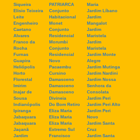
Siqueira
PATRIARCA
Maria
Elisio Teixeira
Conjunto
Jardim Líbano
Leite
Habitacional
Jardim
Engenheiro
Monet
Mangalot
Caetano
Conjunto
Jardim
Alvares
Residencial
Maristela
Franco da
Morumbi
Jardim
Rocha
Conjunto
Maristela
Furnas
Residencial
Jardim Monte
Guapira
Novo
Alegre
Heliópolis
Pacaembu
Jardim Mutinga
Horto
Cursino
Jardim Nardini
Florestal
Damasceno
Jardim Nossa
Imirim
Damasceno
Senhora da
Inajar de
Damasceno
Consolata
Sousa
Divineia
Jardim Peri
Indianópolis
Do Bom Retiro
Jardim Peri Alto
Ipiranga
Eliza Maria
Jardim Peri
Jabaquara
Eliza Maria
Novo
Jabaquara
Eliza Maria
Jardim Santa
Jaçanã
Extremo Sul
Cruz
Jardim
Francisco
Jardim Santa