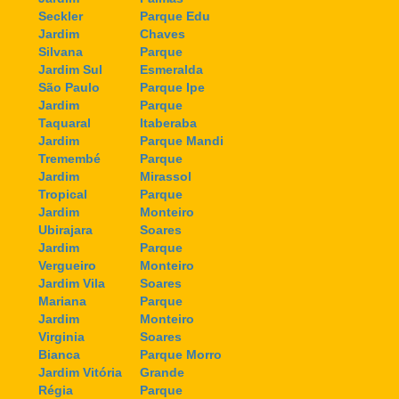
Seckler
Parque Edu
Jardim
Chaves
Silvana
Parque
Jardim Sul
Esmeralda
São Paulo
Parque Ipe
Jardim
Parque
Taquaral
Itaberaba
Jardim
Parque Mandi
Tremembé
Parque
Jardim
Mirassol
Tropical
Parque
Jardim
Monteiro
Ubirajara
Soares
Jardim
Parque
Vergueiro
Monteiro
Jardim Vila
Soares
Mariana
Parque
Jardim
Monteiro
Virginia
Soares
Bianca
Parque Morro
Jardim Vitória
Grande
Régia
Parque