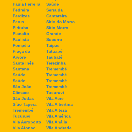
Paula Ferreira
Saúde
Pedreira
Serra da
Perdizes
Cantareira
Perus
Sítio do Morro
Pirituba
Sítio Morro
Planalto
Grande
Paulista
Socorro
Pompéia
Taipas
Praça da
Tatuapé
Árvore
Taubaté
Santa Inês
Terezinha
Santana
Tremembé
Saúde
Tremembé
Saúde
Tremembé
São João
Tremembé
Clímaco
Tucuruvi
São Judas
Vila Acre
Sítio Tapera
Vila Albertina
Tremembé
Vila Alteza
Tucuruvi
Vila América
Vila Aeroporto
Vila Anália
Vila Afonso
Vila Andrade