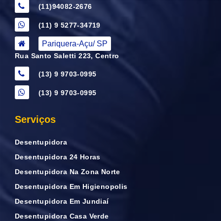
(11)94082-2676
(11) 9 5277-34719
Pariquera-Açu/ SP
Rua Santo Saletti 223, Centro
(13) 9 9703-0995
(13) 9 9703-0995
Serviços
Desentupidora
Desentupidora 24 Horas
Desentupidora Na Zona Norte
Desentupidora Em Higienopolis
Desentupidora Em Jundiaí
Desentupidora Casa Verde