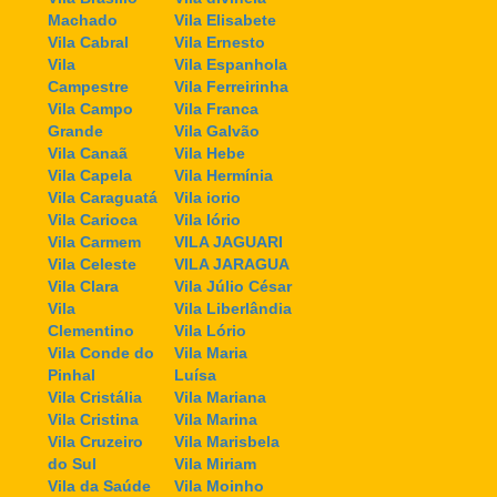
Machado
Vila Elisabete
Vila Cabral
Vila Ernesto
Vila
Vila Espanhola
Campestre
Vila Ferreirinha
Vila Campo
Vila Franca
Grande
Vila Galvão
Vila Canaã
Vila Hebe
Vila Capela
Vila Hermínia
Vila Caraguatá
Vila iorio
Vila Carioca
Vila Iório
Vila Carmem
VILA JAGUARI
Vila Celeste
VILA JARAGUA
Vila Clara
Vila Júlio César
Vila
Vila Liberlândia
Clementino
Vila Lório
Vila Conde do
Vila Maria
Pinhal
Luísa
Vila Cristália
Vila Mariana
Vila Cristina
Vila Marina
Vila Cruzeiro
Vila Marisbela
do Sul
Vila Miriam
Vila da Saúde
Vila Moinho