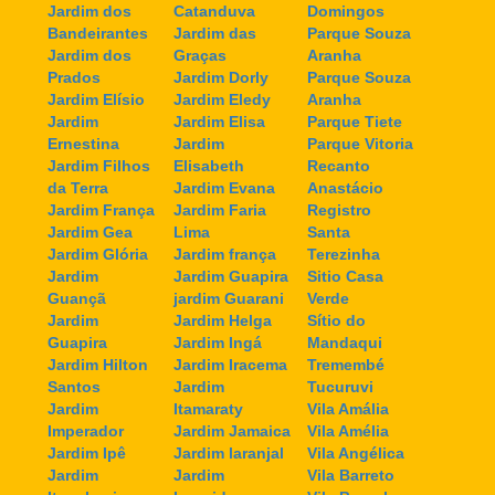
Jardim dos
Catanduva
Domingos
Bandeirantes
Jardim das
Parque Souza
Jardim dos
Graças
Aranha
Prados
Jardim Dorly
Parque Souza
Jardim Elísio
Jardim Eledy
Aranha
Jardim
Jardim Elisa
Parque Tiete
Ernestina
Jardim
Parque Vitoria
Jardim Filhos
Elisabeth
Recanto
da Terra
Jardim Evana
Anastácio
Jardim França
Jardim Faria
Registro
Jardim Gea
Lima
Santa
Jardim Glória
Jardim frança
Terezinha
Jardim
Jardim Guapira
Sitio Casa
Guançã
jardim Guarani
Verde
Jardim
Jardim Helga
Sítio do
Guapira
Jardim Ingá
Mandaqui
Jardim Hilton
Jardim Iracema
Tremembé
Santos
Jardim
Tucuruvi
Jardim
Itamaraty
Vila Amália
Imperador
Jardim Jamaica
Vila Amélia
Jardim Ipê
Jardim laranjal
Vila Angélica
Jardim
Jardim
Vila Barreto