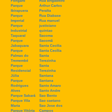
Fongaro
Rua Brigadeiro
Parque
Arthur Carlos
Ibirapuera
Peralta
Parque
Rua Diabase
Imperial
Rua manuel
Parque
justiciano
Industrial
quintao
Taquaral
Sacoma
Parque
Sacomã
Jabaquara
Santa Cecilia
Parque
Santa Cecília
Palmas do
Santa
Tremembé
Terezinha
Parque
Santa
Residencial
Terezinha
Júlia
Santana
Parque
Santana
Rodrigues
Santo Amaro
Alves
Santo Andre
Parque Sabará
Sao Bento
Parque Vila
Sao caetano
Maria
Sao Jose dos
Parque Vitória
Campos