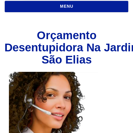
NAVEGAÇÃO
MENU
Orçamento
Desentupidora Na Jard
São Elias