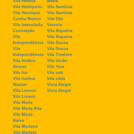
Vila Helena
Maria
Vila Heliópolis
Vila Santista
Vila Henrique
Vila Santista
Cunha Bueno
Vila São
Vila Imaculada
Vicente
Conceição
Vila Siqueira
Vila
Vila Siqueira
Independência
Vila Souza
Vila
Vila Souza
Independência
Vila Timóteo
Vila Irmãos
Vila União
Arnoni
Vila Yara
Vila Isa
Vila zatt
Vila Isolina
Vila zilda
Mazzei
Vista Alegre
Vila Leonor
Vista Alegre
Vila Liviero
Vila Maria
Vila Maria Alta
Vila Maria
Baixa
Vila Mariana
Vila Marieta