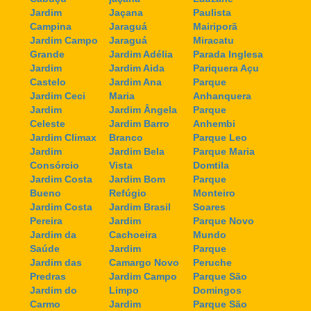
Jardim
Jaçana
Paulista
Campina
Jaraguá
Mairiporã
Jardim Campo
Jaraguá
Miracatu
Grande
Jardim Adélia
Parada Inglesa
Jardim
Jardim Aida
Pariquera Açu
Castelo
Jardim Ana
Parque
Jardim Ceci
Maria
Anhanquera
Jardim
Jardim Ângela
Parque
Celeste
Jardim Barro
Anhembi
Jardim Climax
Branco
Parque Leo
Jardim
Jardim Bela
Parque Maria
Consórcio
Vista
Domtila
Jardim Costa
Jardim Bom
Parque
Bueno
Refúgio
Monteiro
Jardim Costa
Jardim Brasil
Soares
Pereira
Jardim
Parque Novo
Jardim da
Cachoeira
Mundo
Saúde
Jardim
Parque
Jardim das
Camargo Novo
Peruche
Predras
Jardim Campo
Parque São
Jardim do
Limpo
Domingos
Carmo
Jardim
Parque São