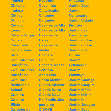
Inglesa
Redondo
Anagilda
Chácara
Capelinha
Jardim Ceci
Inglesa
Carapicuiba
Jardim
Cidade
Carumbe
Centenário
Domitila
Carumbé
Jardim Cidade
Cidade
Casa verde Alta
Pirituba
Leonor
Casa verde Alta
Jardim das
Cidade Vargas
Casa verde
Laranjeiras
Cohab
Baixa
Jardim do Tiro
Caraguatá
Casa verde
Jardim do Tiro
Cohab Jova
Media
Jardim dos
Rural
Chácara
Cunha
Conjunto dos
Domilice
Jardim
Bancários
Chácara Nossa
Felicidade
Conjunto dos
Senhora
Jardim
Bancários
Aparecida
Flamingo
Conjunto
Chora Menino
Jardim Guançã
Residencial
Cidade Ademar
Jardim Guapira
Sabará
Cidade Dutra
Jardim Ibéria
Cursino
Cidade Nova
Jardim Imirim
Cursino
Heliópolis ,Sao
Jardim Iris
Elisio
paulo-sp
Jardim Jaraguá
Cordeiro de
CIDADE
Jardim Jose