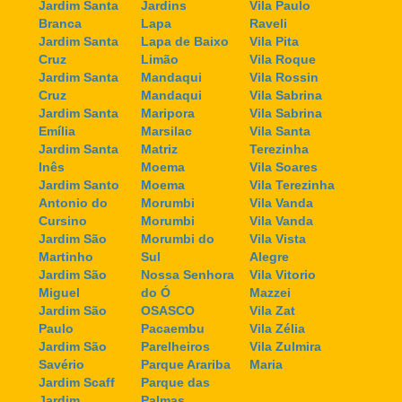
Jardim Santa
Jardins
Vila Paulo
Branca
Lapa
Raveli
Jardim Santa
Lapa de Baixo
Vila Pita
Cruz
Limão
Vila Roque
Jardim Santa
Mandaqui
Vila Rossin
Cruz
Mandaqui
Vila Sabrina
Jardim Santa
Maripora
Vila Sabrina
Emília
Marsilac
Vila Santa
Jardim Santa
Matriz
Terezinha
Inês
Moema
Vila Soares
Jardim Santo
Moema
Vila Terezinha
Antonio do
Morumbi
Vila Vanda
Cursino
Morumbi
Vila Vanda
Jardim São
Morumbi do
Vila Vista
Martinho
Sul
Alegre
Jardim São
Nossa Senhora
Vila Vitorio
Miguel
do Ó
Mazzei
Jardim São
OSASCO
Vila Zat
Paulo
Pacaembu
Vila Zélia
Jardim São
Parelheiros
Vila Zulmira
Savério
Parque Arariba
Maria
Jardim Scaff
Parque das
Jardim
Palmas