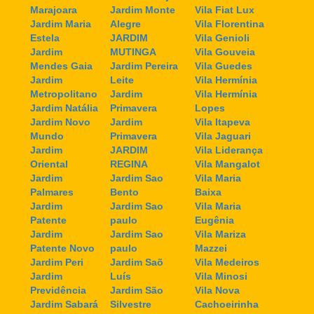
Marajoara
Jardim Monte
Vila Fiat Lux
Jardim Maria
Alegre
Vila Florentina
Estela
JARDIM
Vila Genioli
Jardim
MUTINGA
Vila Gouveia
Mendes Gaia
Jardim Pereira
Vila Guedes
Jardim
Leite
Vila Hermínia
Metropolitano
Jardim
Vila Hermínia
Jardim Natália
Primavera
Lopes
Jardim Novo
Jardim
Vila Itapeva
Mundo
Primavera
Vila Jaguari
Jardim
JARDIM
Vila Liderança
Oriental
REGINA
Vila Mangalot
Jardim
Jardim Sao
Vila Maria
Palmares
Bento
Baixa
Jardim
Jardim Sao
Vila Maria
Patente
paulo
Eugênia
Jardim
Jardim Sao
Vila Mariza
Patente Novo
paulo
Mazzei
Jardim Peri
Jardim Saõ
Vila Medeiros
Jardim
Luís
Vila Minosi
Previdência
Jardim São
Vila Nova
Jardim Sabará
Silvestre
Cachoeirinha