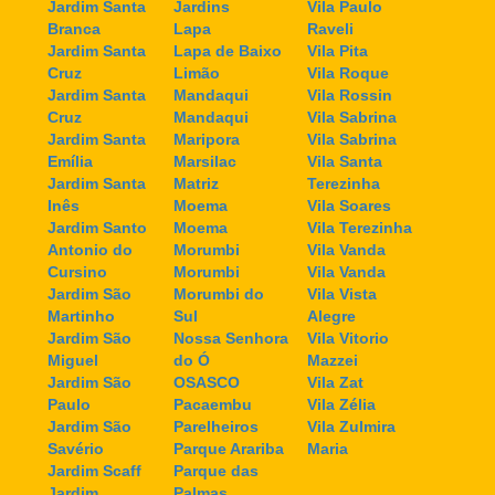
Jardim Santa
Jardins
Vila Paulo
Branca
Lapa
Raveli
Jardim Santa
Lapa de Baixo
Vila Pita
Cruz
Limão
Vila Roque
Jardim Santa
Mandaqui
Vila Rossin
Cruz
Mandaqui
Vila Sabrina
Jardim Santa
Maripora
Vila Sabrina
Emília
Marsilac
Vila Santa
Jardim Santa
Matriz
Terezinha
Inês
Moema
Vila Soares
Jardim Santo
Moema
Vila Terezinha
Antonio do
Morumbi
Vila Vanda
Cursino
Morumbi
Vila Vanda
Jardim São
Morumbi do
Vila Vista
Martinho
Sul
Alegre
Jardim São
Nossa Senhora
Vila Vitorio
Miguel
do Ó
Mazzei
Jardim São
OSASCO
Vila Zat
Paulo
Pacaembu
Vila Zélia
Jardim São
Parelheiros
Vila Zulmira
Savério
Parque Arariba
Maria
Jardim Scaff
Parque das
Jardim
Palmas