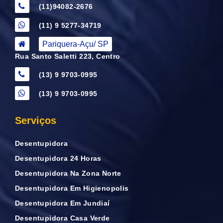
(11)94082-2676
(11) 9 5277-34719
Pariquera-Açu/ SP
Rua Santo Saletti 223, Centro
(13) 9 9703-0995
(13) 9 9703-0995
Serviços
Desentupidora
Desentupidora 24 Horas
Desentupidora Na Zona Norte
Desentupidora Em Higienopolis
Desentupidora Em Jundiaí
Desentupidora Casa Verde