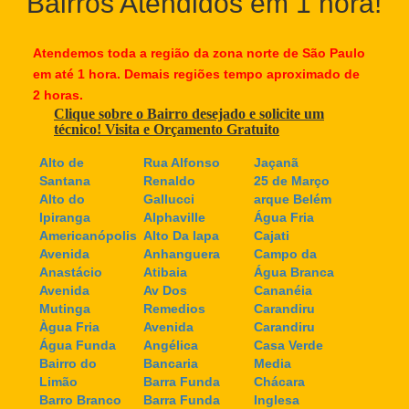
Bairros Atendidos em 1 hora!
Atendemos toda a região da zona norte de São Paulo
em até 1 hora. Demais regiões tempo aproximado de
2 horas.
Clique sobre o Bairro desejado e solicite um
técnico! Visita e Orçamento Gratuito
Alto de
Rua Alfonso
Jaçanã
Santana
Renaldo
25 de Março
Alto do
Gallucci
arque Belém
Ipiranga
Alphaville
Água Fria
Americanópolis
Alto Da lapa
Cajati
Avenida
Anhanguera
Campo da
Anastácio
Atibaia
Água Branca
Avenida
Av Dos
Cananéia
Mutinga
Remedios
Carandiru
Àgua Fria
Avenida
Carandiru
Água Funda
Angélica
Casa Verde
Bairro do
Bancaria
Media
Limão
Barra Funda
Chácara
Barro Branco
Barra Funda
Inglesa