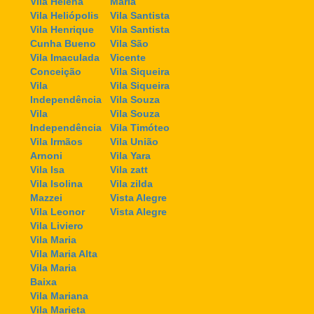
Vila Helena
Maria
Vila Heliópolis
Vila Santista
Vila Henrique
Vila Santista
Cunha Bueno
Vila São
Vila Imaculada
Vicente
Conceição
Vila Siqueira
Vila
Vila Siqueira
Independência
Vila Souza
Vila
Vila Souza
Independência
Vila Timóteo
Vila Irmãos
Vila União
Arnoni
Vila Yara
Vila Isa
Vila zatt
Vila Isolina
Vila zilda
Mazzei
Vista Alegre
Vila Leonor
Vista Alegre
Vila Liviero
Vila Maria
Vila Maria Alta
Vila Maria
Baixa
Vila Mariana
Vila Marieta