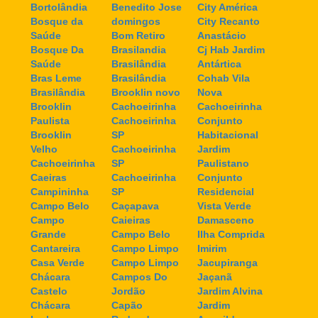
Bortolândia
Benedito Jose
City América
Bosque da
domingos
City Recanto
Saúde
Bom Retiro
Anastácio
Bosque Da
Brasilandia
Cj Hab Jardim
Saúde
Brasilândia
Antártica
Bras Leme
Brasilândia
Cohab Vila
Brasilândia
Brooklin novo
Nova
Brooklin
Cachoeirinha
Cachoeirinha
Paulista
Cachoeirinha
Conjunto
Brooklin
SP
Habitacional
Velho
Cachoeirinha
Jardim
Cachoeirinha
SP
Paulistano
Caeiras
Cachoeirinha
Conjunto
Campininha
SP
Residencial
Campo Belo
Caçapava
Vista Verde
Campo
Caieiras
Damasceno
Grande
Campo Belo
Ilha Comprida
Cantareira
Campo Limpo
Imirim
Casa Verde
Campo Limpo
Jacupiranga
Chácara
Campos Do
Jaçanã
Castelo
Jordão
Jardim Alvina
Chácara
Capão
Jardim