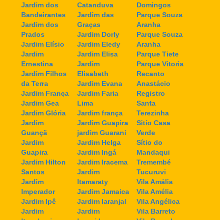
Jardim dos
Catanduva
Domingos
Bandeirantes
Jardim das
Parque Souza
Jardim dos
Graças
Aranha
Prados
Jardim Dorly
Parque Souza
Jardim Elísio
Jardim Eledy
Aranha
Jardim
Jardim Elisa
Parque Tiete
Ernestina
Jardim
Parque Vitoria
Jardim Filhos
Elisabeth
Recanto
da Terra
Jardim Evana
Anastácio
Jardim França
Jardim Faria
Registro
Jardim Gea
Lima
Santa
Jardim Glória
Jardim frança
Terezinha
Jardim
Jardim Guapira
Sitio Casa
Guançã
jardim Guarani
Verde
Jardim
Jardim Helga
Sítio do
Guapira
Jardim Ingá
Mandaqui
Jardim Hilton
Jardim Iracema
Tremembé
Santos
Jardim
Tucuruvi
Jardim
Itamaraty
Vila Amália
Imperador
Jardim Jamaica
Vila Amélia
Jardim Ipê
Jardim laranjal
Vila Angélica
Jardim
Jardim
Vila Barreto