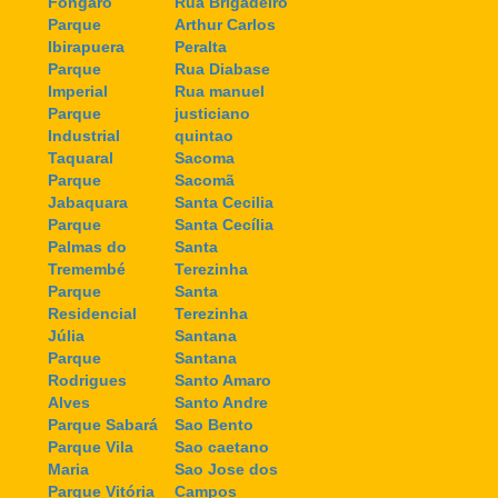
Fongaro
Rua Brigadeiro
Parque
Arthur Carlos
Ibirapuera
Peralta
Parque
Rua Diabase
Imperial
Rua manuel
Parque
justiciano
Industrial
quintao
Taquaral
Sacoma
Parque
Sacomã
Jabaquara
Santa Cecilia
Parque
Santa Cecília
Palmas do
Santa
Tremembé
Terezinha
Parque
Santa
Residencial
Terezinha
Júlia
Santana
Parque
Santana
Rodrigues
Santo Amaro
Alves
Santo Andre
Parque Sabará
Sao Bento
Parque Vila
Sao caetano
Maria
Sao Jose dos
Parque Vitória
Campos