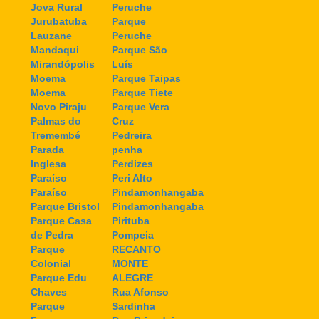
Jova Rural
Peruche
Jurubatuba
Parque
Lauzane
Peruche
Mandaqui
Parque São
Mirandópolis
Luís
Moema
Parque Taipas
Moema
Parque Tiete
Novo Piraju
Parque Vera
Palmas do
Cruz
Tremembé
Pedreira
Parada
penha
Inglesa
Perdizes
Paraíso
Peri Alto
Paraíso
Pindamonhangaba
Parque Bristol
Pindamonhangaba
Parque Casa
Pirituba
de Pedra
Pompeia
Parque
RECANTO
Colonial
MONTE
Parque Edu
ALEGRE
Chaves
Rua Afonso
Parque
Sardinha