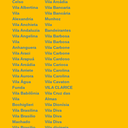
Celso
Vila Arcádia
Vila Albertina
Vila Bancaria
Vila
Vila Bancária
Alexandria
Munhoz
Vila Anchieta
Vila
Vila Andaluzia
Bandeirantes
Vila Angelina
Vila Barbosa
Vila
Vila Barbosa
Anhanguera
Vila Carbone
Vila Araci
Vila Carbone
Vila Arapuá
Vila Cardoso
Vila Arcádia
Vila Carioca
Vila Arriete
Vila Carolina
Vila Aurora
Vila Carolina
Vila Água
Vila Cavaton
Funda
VILA CLARICE
Vila Babilônia
Vila Cruz das
Vila
Almas
Bochiglieri
Vila Dionísia
Vila Brasilina
Vila Diva
Vila Brasilio
Vila Diva
Machado
Vila Diva
Vila Brasilio
Vila divineia