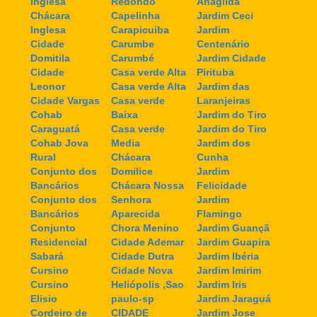
Inglesa
Redondo
Anagilda
Chácara
Capelinha
Jardim Ceci
Inglesa
Carapicuiba
Jardim
Cidade
Carumbe
Centenário
Domitila
Carumbé
Jardim Cidade
Cidade
Casa verde Alta
Pirituba
Leonor
Casa verde Alta
Jardim das
Cidade Vargas
Casa verde
Laranjeiras
Cohab
Baixa
Jardim do Tiro
Caraguatá
Casa verde
Jardim do Tiro
Cohab Jova
Media
Jardim dos
Rural
Chácara
Cunha
Conjunto dos
Domilice
Jardim
Bancários
Chácara Nossa
Felicidade
Conjunto dos
Senhora
Jardim
Bancários
Aparecida
Flamingo
Conjunto
Chora Menino
Jardim Guançã
Residencial
Cidade Ademar
Jardim Guapira
Sabará
Cidade Dutra
Jardim Ibéria
Cursino
Cidade Nova
Jardim Imirim
Cursino
Heliópolis ,Sao
Jardim Iris
Elisio
paulo-sp
Jardim Jaraguá
Cordeiro de
CIDADE
Jardim Jose