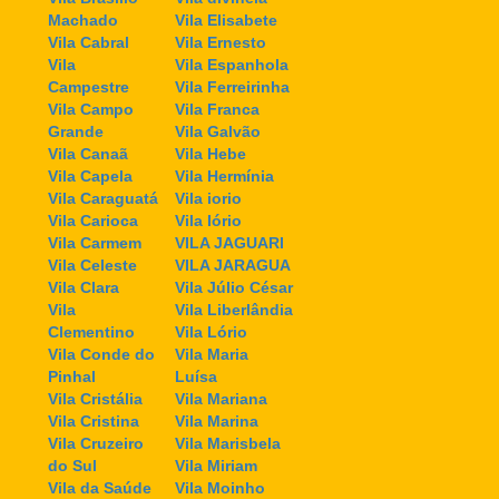
Machado
Vila Elisabete
Vila Cabral
Vila Ernesto
Vila
Vila Espanhola
Campestre
Vila Ferreirinha
Vila Campo
Vila Franca
Grande
Vila Galvão
Vila Canaã
Vila Hebe
Vila Capela
Vila Hermínia
Vila Caraguatá
Vila iorio
Vila Carioca
Vila Iório
Vila Carmem
VILA JAGUARI
Vila Celeste
VILA JARAGUA
Vila Clara
Vila Júlio César
Vila
Vila Liberlândia
Clementino
Vila Lório
Vila Conde do
Vila Maria
Pinhal
Luísa
Vila Cristália
Vila Mariana
Vila Cristina
Vila Marina
Vila Cruzeiro
Vila Marisbela
do Sul
Vila Miriam
Vila da Saúde
Vila Moinho