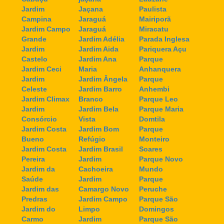
Jardim
Jaçana
Paulista
Campina
Jaraguá
Mairiporã
Jardim Campo
Jaraguá
Miracatu
Grande
Jardim Adélia
Parada Inglesa
Jardim
Jardim Aida
Pariquera Açu
Castelo
Jardim Ana
Parque
Jardim Ceci
Maria
Anhanquera
Jardim
Jardim Ângela
Parque
Celeste
Jardim Barro
Anhembi
Jardim Climax
Branco
Parque Leo
Jardim
Jardim Bela
Parque Maria
Consórcio
Vista
Domtila
Jardim Costa
Jardim Bom
Parque
Bueno
Refúgio
Monteiro
Jardim Costa
Jardim Brasil
Soares
Pereira
Jardim
Parque Novo
Jardim da
Cachoeira
Mundo
Saúde
Jardim
Parque
Jardim das
Camargo Novo
Peruche
Predras
Jardim Campo
Parque São
Jardim do
Limpo
Domingos
Carmo
Jardim
Parque São