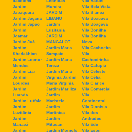
Itacolomi
Leonidas
Vila Baruel
Jardim
Moreira
Vila Bela Vista
Jabaquara
JARDIM
Vila Bianca
Jardim Jaçanã
LIBANO
Vila Boacava
Jardim Japão
Jardim
Vila Boaçava
Jardim
Luzitania
Vila Bonilha
Joamar
JARDIM
Vila Bonilha
Jardim Juá
MANGALOT
Nova
Jardim
Jardim Maria
Vila Cachoeira
Kherlakhian
Sampaio
Vila
Jardim Leonor
Jardim Maria
Cachoeirinha
Mendes
Tereza
Vila Catupia
Jardim Liar
Jardim Maria
Vila Celeste
Jardim
Virginia Jardim
Vila Célia
Lourdes
Maria Virginia
Vila Clarice
Jardim
Jardim Mariliza
Vila Comercial
Luanda
Jardim
Vila
Jardim Lutfala
Maristela
Continental
Jardim
Jardim
Vila Dionísia
Luzitânia
Martinica
Vila dos
Jardim
Jardim
Andrades
Manacá
Mitusani
Vila Ede
Jardim
Jardim Monjolo
Vila Ester