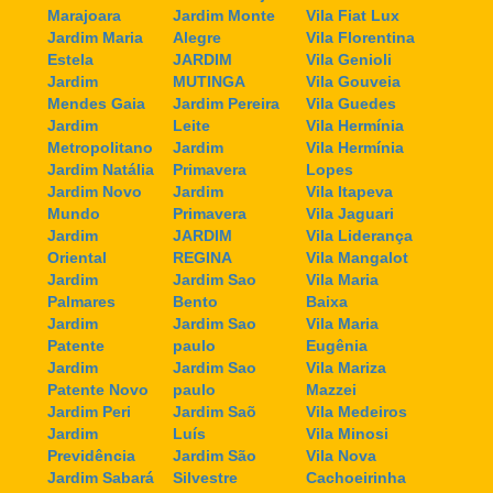
Marajoara
Jardim Monte
Vila Fiat Lux
Jardim Maria
Alegre
Vila Florentina
Estela
JARDIM
Vila Genioli
Jardim
MUTINGA
Vila Gouveia
Mendes Gaia
Jardim Pereira
Vila Guedes
Jardim
Leite
Vila Hermínia
Metropolitano
Jardim
Vila Hermínia
Jardim Natália
Primavera
Lopes
Jardim Novo
Jardim
Vila Itapeva
Mundo
Primavera
Vila Jaguari
Jardim
JARDIM
Vila Liderança
Oriental
REGINA
Vila Mangalot
Jardim
Jardim Sao
Vila Maria
Palmares
Bento
Baixa
Jardim
Jardim Sao
Vila Maria
Patente
paulo
Eugênia
Jardim
Jardim Sao
Vila Mariza
Patente Novo
paulo
Mazzei
Jardim Peri
Jardim Saõ
Vila Medeiros
Jardim
Luís
Vila Minosi
Previdência
Jardim São
Vila Nova
Jardim Sabará
Silvestre
Cachoeirinha