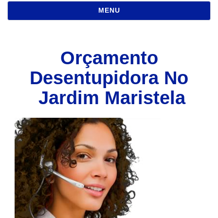
NAVEGAÇÃO
MENU
Orçamento
Desentupidora No
Jardim Maristela