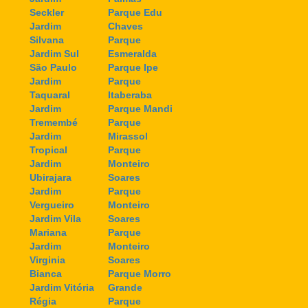
Seckler
Parque Edu
Jardim
Chaves
Silvana
Parque
Jardim Sul
Esmeralda
São Paulo
Parque Ipe
Jardim
Parque
Taquaral
Itaberaba
Jardim
Parque Mandi
Tremembé
Parque
Jardim
Mirassol
Tropical
Parque
Jardim
Monteiro
Ubirajara
Soares
Jardim
Parque
Vergueiro
Monteiro
Jardim Vila
Soares
Mariana
Parque
Jardim
Monteiro
Virginia
Soares
Bianca
Parque Morro
Jardim Vitória
Grande
Régia
Parque