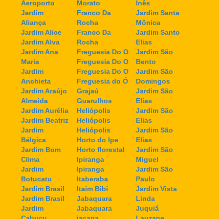
Aeroporto
Morato
Inês
Jardim
Franco Da
Jardim Santa
Aliança
Rocha
Mônica
Jardim Alice
Franco Da
Jardim Santo
Jardim Alva
Rocha
Elias
Jardim Ana
Freguesia Do O
Jardim São
Maria
Freguesia Do O
Bento
Jardim
Freguesia Do O
Jardim São
Anchieta
Freguesia do Ó
Domingos
Jardim Araújo
Grajaú
Jardim São
Almeida
Guarulhos
Elias
Jardim Aurélia
Heliópolis
Jardim São
Jardim Beatriz
Heliópolis
Elias
Jardim
Heliópolis
Jardim São
Bélgica
Horto do Ipe
Elias
Jardim Bom
Horto florestal
Jardim São
Clima
Ipiranga
Miguel
Jardim
Ipiranga
Jardim São
Botucatu
Itaberaba
Paulo
Jardim Brasil
Itaim Bibi
Jardim Vista
Jardim Brasil
Jabaquara
Linda
Jardim
Jabaquara
Juquiá
Cabuçu
jaçana
Lauzane