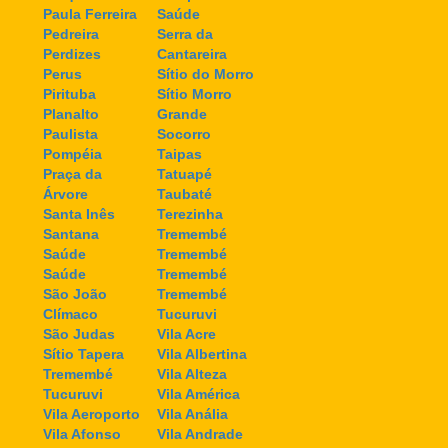
Paula Ferreira
Saúde
Pedreira
Serra da
Perdizes
Cantareira
Perus
Sítio do Morro
Pirituba
Sítio Morro
Planalto
Grande
Paulista
Socorro
Pompéia
Taipas
Praça da
Tatuapé
Árvore
Taubaté
Santa Inês
Terezinha
Santana
Tremembé
Saúde
Tremembé
Saúde
Tremembé
São João
Tremembé
Clímaco
Tucuruvi
São Judas
Vila Acre
Sítio Tapera
Vila Albertina
Tremembé
Vila Alteza
Tucuruvi
Vila América
Vila Aeroporto
Vila Anália
Vila Afonso
Vila Andrade