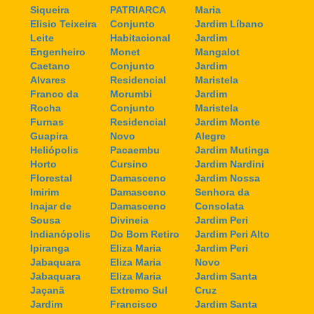
Siqueira
PATRIARCA
Maria
Elisio Teixeira
Conjunto
Jardim Líbano
Leite
Habitacional
Jardim
Engenheiro
Monet
Mangalot
Caetano
Conjunto
Jardim
Alvares
Residencial
Maristela
Franco da
Morumbi
Jardim
Rocha
Conjunto
Maristela
Furnas
Residencial
Jardim Monte
Guapira
Novo
Alegre
Heliópolis
Pacaembu
Jardim Mutinga
Horto
Cursino
Jardim Nardini
Florestal
Damasceno
Jardim Nossa
Imirim
Damasceno
Senhora da
Inajar de
Damasceno
Consolata
Sousa
Divineia
Jardim Peri
Indianópolis
Do Bom Retiro
Jardim Peri Alto
Ipiranga
Eliza Maria
Jardim Peri
Jabaquara
Eliza Maria
Novo
Jabaquara
Eliza Maria
Jardim Santa
Jaçanã
Extremo Sul
Cruz
Jardim
Francisco
Jardim Santa