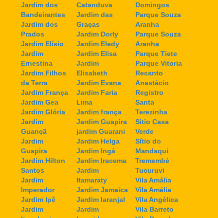
Jardim dos
Catanduva
Domingos
Bandeirantes
Jardim das
Parque Souza
Jardim dos
Graças
Aranha
Prados
Jardim Dorly
Parque Souza
Jardim Elísio
Jardim Eledy
Aranha
Jardim
Jardim Elisa
Parque Tiete
Ernestina
Jardim
Parque Vitoria
Jardim Filhos
Elisabeth
Recanto
da Terra
Jardim Evana
Anastácio
Jardim França
Jardim Faria
Registro
Jardim Gea
Lima
Santa
Jardim Glória
Jardim frança
Terezinha
Jardim
Jardim Guapira
Sitio Casa
Guançã
jardim Guarani
Verde
Jardim
Jardim Helga
Sítio do
Guapira
Jardim Ingá
Mandaqui
Jardim Hilton
Jardim Iracema
Tremembé
Santos
Jardim
Tucuruvi
Jardim
Itamaraty
Vila Amália
Imperador
Jardim Jamaica
Vila Amélia
Jardim Ipê
Jardim laranjal
Vila Angélica
Jardim
Jardim
Vila Barreto