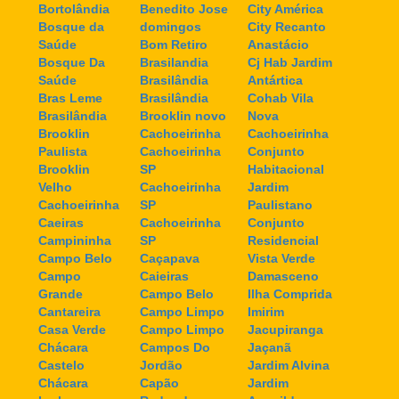
Bortolândia
Benedito Jose
City América
Bosque da
domingos
City Recanto
Saúde
Bom Retiro
Anastácio
Bosque Da
Brasilandia
Cj Hab Jardim
Saúde
Brasilândia
Antártica
Bras Leme
Brasilândia
Cohab Vila
Brasilândia
Brooklin novo
Nova
Brooklin
Cachoeirinha
Cachoeirinha
Paulista
Cachoeirinha
Conjunto
Brooklin
SP
Habitacional
Velho
Cachoeirinha
Jardim
Cachoeirinha
SP
Paulistano
Caeiras
Cachoeirinha
Conjunto
Campininha
SP
Residencial
Campo Belo
Caçapava
Vista Verde
Campo
Caieiras
Damasceno
Grande
Campo Belo
Ilha Comprida
Cantareira
Campo Limpo
Imirim
Casa Verde
Campo Limpo
Jacupiranga
Chácara
Campos Do
Jaçanã
Castelo
Jordão
Jardim Alvina
Chácara
Capão
Jardim