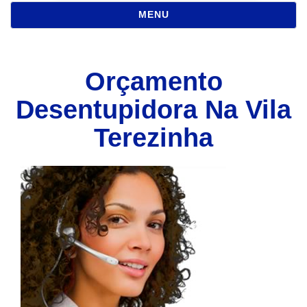
NAVEGAÇÃO
MENU
Orçamento
Desentupidora Na Vila
Terezinha