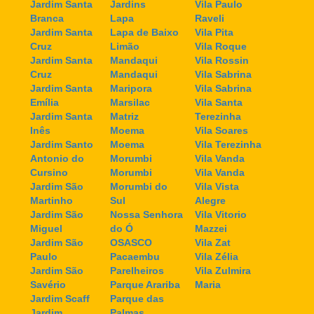
Jardim Santa
Jardins
Vila Paulo
Branca
Lapa
Raveli
Jardim Santa
Lapa de Baixo
Vila Pita
Cruz
Limão
Vila Roque
Jardim Santa
Mandaqui
Vila Rossin
Cruz
Mandaqui
Vila Sabrina
Jardim Santa
Maripora
Vila Sabrina
Emília
Marsilac
Vila Santa
Jardim Santa
Matriz
Terezinha
Inês
Moema
Vila Soares
Jardim Santo
Moema
Vila Terezinha
Antonio do
Morumbi
Vila Vanda
Cursino
Morumbi
Vila Vanda
Jardim São
Morumbi do
Vila Vista
Martinho
Sul
Alegre
Jardim São
Nossa Senhora
Vila Vitorio
Miguel
do Ó
Mazzei
Jardim São
OSASCO
Vila Zat
Paulo
Pacaembu
Vila Zélia
Jardim São
Parelheiros
Vila Zulmira
Savério
Parque Arariba
Maria
Jardim Scaff
Parque das
Jardim
Palmas