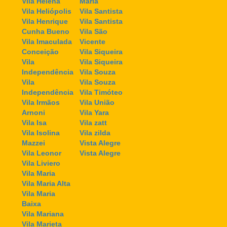
Vila Helena
Maria
Vila Heliópolis
Vila Santista
Vila Henrique
Vila Santista
Cunha Bueno
Vila São
Vila Imaculada
Vicente
Conceição
Vila Siqueira
Vila
Vila Siqueira
Independência
Vila Souza
Vila
Vila Souza
Independência
Vila Timóteo
Vila Irmãos
Vila União
Arnoni
Vila Yara
Vila Isa
Vila zatt
Vila Isolina
Vila zilda
Mazzei
Vista Alegre
Vila Leonor
Vista Alegre
Vila Liviero
Vila Maria
Vila Maria Alta
Vila Maria
Baixa
Vila Mariana
Vila Marieta