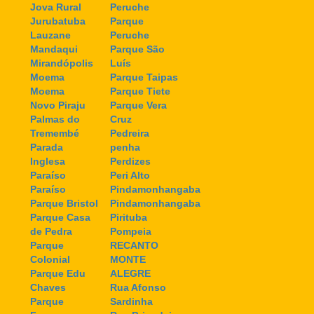
Jova Rural
Peruche
Jurubatuba
Parque
Lauzane
Peruche
Mandaqui
Parque São
Mirandópolis
Luís
Moema
Parque Taipas
Moema
Parque Tiete
Novo Piraju
Parque Vera
Palmas do
Cruz
Tremembé
Pedreira
Parada
penha
Inglesa
Perdizes
Paraíso
Peri Alto
Paraíso
Pindamonhangaba
Parque Bristol
Pindamonhangaba
Parque Casa
Pirituba
de Pedra
Pompeia
Parque
RECANTO
Colonial
MONTE
Parque Edu
ALEGRE
Chaves
Rua Afonso
Parque
Sardinha