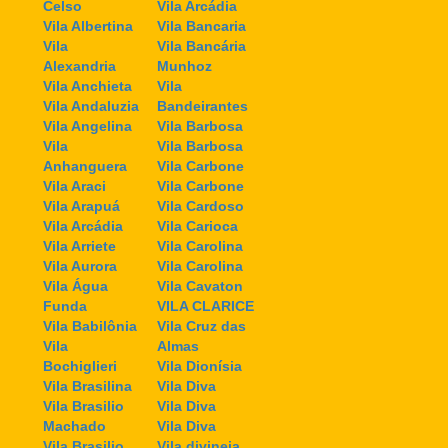
Celso
Vila Arcádia
Vila Albertina
Vila Bancaria
Vila
Vila Bancária
Alexandria
Munhoz
Vila Anchieta
Vila
Vila Andaluzia
Bandeirantes
Vila Angelina
Vila Barbosa
Vila
Vila Barbosa
Anhanguera
Vila Carbone
Vila Araci
Vila Carbone
Vila Arapuá
Vila Cardoso
Vila Arcádia
Vila Carioca
Vila Arriete
Vila Carolina
Vila Aurora
Vila Carolina
Vila Água
Vila Cavaton
Funda
VILA CLARICE
Vila Babilônia
Vila Cruz das
Vila
Almas
Bochiglieri
Vila Dionísia
Vila Brasilina
Vila Diva
Vila Brasilio
Vila Diva
Machado
Vila Diva
Vila Brasilio
Vila divineia