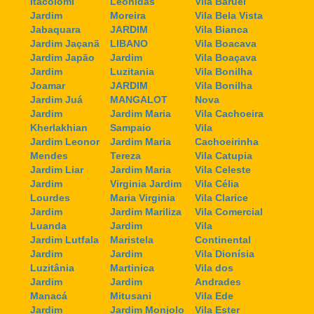
Itacolomi
Leonidas
Vila Baruel
Jardim
Moreira
Vila Bela Vista
Jabaquara
JARDIM
Vila Bianca
Jardim Jaçanã
LIBANO
Vila Boacava
Jardim Japão
Jardim
Vila Boaçava
Jardim
Luzitania
Vila Bonilha
Joamar
JARDIM
Vila Bonilha
Jardim Juá
MANGALOT
Nova
Jardim
Jardim Maria
Vila Cachoeira
Kherlakhian
Sampaio
Vila
Jardim Leonor
Jardim Maria
Cachoeirinha
Mendes
Tereza
Vila Catupia
Jardim Liar
Jardim Maria
Vila Celeste
Jardim
Virginia Jardim
Vila Célia
Lourdes
Maria Virginia
Vila Clarice
Jardim
Jardim Mariliza
Vila Comercial
Luanda
Jardim
Vila
Jardim Lutfala
Maristela
Continental
Jardim
Jardim
Vila Dionísia
Luzitânia
Martinica
Vila dos
Jardim
Jardim
Andrades
Manacá
Mitusani
Vila Ede
Jardim
Jardim Monjolo
Vila Ester