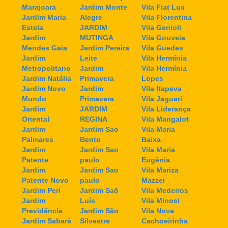
Marajoara
Jardim Monte
Vila Fiat Lux
Jardim Maria
Alegre
Vila Florentina
Estela
JARDIM
Vila Genioli
Jardim
MUTINGA
Vila Gouveia
Mendes Gaia
Jardim Pereira
Vila Guedes
Jardim
Leite
Vila Hermínia
Metropolitano
Jardim
Vila Hermínia
Jardim Natália
Primavera
Lopes
Jardim Novo
Jardim
Vila Itapeva
Mundo
Primavera
Vila Jaguari
Jardim
JARDIM
Vila Liderança
Oriental
REGINA
Vila Mangalot
Jardim
Jardim Sao
Vila Maria
Palmares
Bento
Baixa
Jardim
Jardim Sao
Vila Maria
Patente
paulo
Eugênia
Jardim
Jardim Sao
Vila Mariza
Patente Novo
paulo
Mazzei
Jardim Peri
Jardim Saõ
Vila Medeiros
Jardim
Luís
Vila Minosi
Previdência
Jardim São
Vila Nova
Jardim Sabará
Silvestre
Cachoeirinha