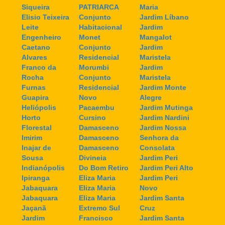
Siqueira
PATRIARCA
Maria
Elisio Teixeira
Conjunto
Jardim Líbano
Leite
Habitacional
Jardim
Engenheiro
Monet
Mangalot
Caetano
Conjunto
Jardim
Alvares
Residencial
Maristela
Franco da
Morumbi
Jardim
Rocha
Conjunto
Maristela
Furnas
Residencial
Jardim Monte
Guapira
Novo
Alegre
Heliópolis
Pacaembu
Jardim Mutinga
Horto
Cursino
Jardim Nardini
Florestal
Damasceno
Jardim Nossa
Imirim
Damasceno
Senhora da
Inajar de
Damasceno
Consolata
Sousa
Divineia
Jardim Peri
Indianópolis
Do Bom Retiro
Jardim Peri Alto
Ipiranga
Eliza Maria
Jardim Peri
Jabaquara
Eliza Maria
Novo
Jabaquara
Eliza Maria
Jardim Santa
Jaçanã
Extremo Sul
Cruz
Jardim
Francisco
Jardim Santa