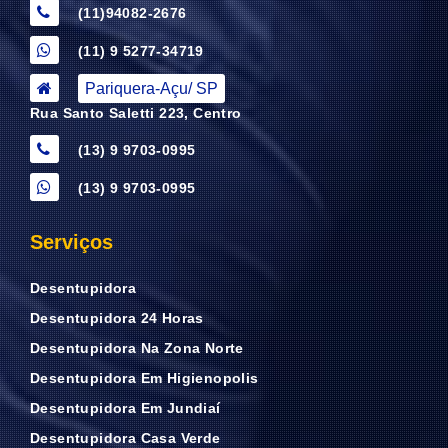
(11)94082-2676
(11) 9 5277-34719
Pariquera-Açu/ SP
Rua Santo Saletti 223, Centro
(13) 9 9703-0995
(13) 9 9703-0995
Serviços
Desentupidora
Desentupidora 24 Horas
Desentupidora Na Zona Norte
Desentupidora Em Higienopolis
Desentupidora Em Jundiaí
Desentupidora Casa Verde