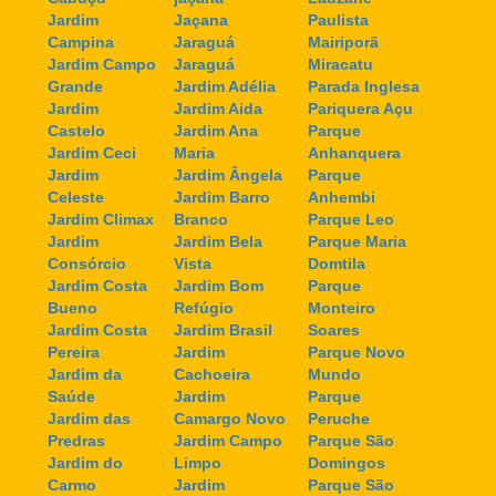
Jardim
Jaçana
Paulista
Campina
Jaraguá
Mairiporã
Jardim Campo
Jaraguá
Miracatu
Grande
Jardim Adélia
Parada Inglesa
Jardim
Jardim Aida
Pariquera Açu
Castelo
Jardim Ana
Parque
Jardim Ceci
Maria
Anhanquera
Jardim
Jardim Ângela
Parque
Celeste
Jardim Barro
Anhembi
Jardim Climax
Branco
Parque Leo
Jardim
Jardim Bela
Parque Maria
Consórcio
Vista
Domtila
Jardim Costa
Jardim Bom
Parque
Bueno
Refúgio
Monteiro
Jardim Costa
Jardim Brasil
Soares
Pereira
Jardim
Parque Novo
Jardim da
Cachoeira
Mundo
Saúde
Jardim
Parque
Jardim das
Camargo Novo
Peruche
Predras
Jardim Campo
Parque São
Jardim do
Limpo
Domingos
Carmo
Jardim
Parque São