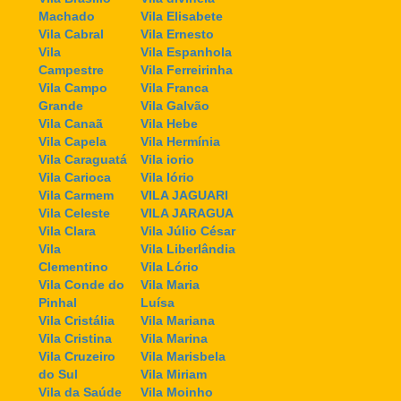
Machado
Vila Elisabete
Vila Cabral
Vila Ernesto
Vila
Vila Espanhola
Campestre
Vila Ferreirinha
Vila Campo
Vila Franca
Grande
Vila Galvão
Vila Canaã
Vila Hebe
Vila Capela
Vila Hermínia
Vila Caraguatá
Vila iorio
Vila Carioca
Vila Iório
Vila Carmem
VILA JAGUARI
Vila Celeste
VILA JARAGUA
Vila Clara
Vila Júlio César
Vila
Vila Liberlândia
Clementino
Vila Lório
Vila Conde do
Vila Maria
Pinhal
Luísa
Vila Cristália
Vila Mariana
Vila Cristina
Vila Marina
Vila Cruzeiro
Vila Marisbela
do Sul
Vila Miriam
Vila da Saúde
Vila Moinho