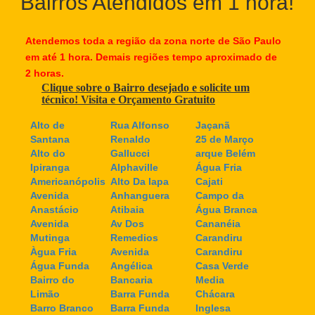
Bairros Atendidos em 1 hora!
Atendemos toda a região da zona norte de São Paulo
em até 1 hora. Demais regiões tempo aproximado de
2 horas.
Clique sobre o Bairro desejado e solicite um
técnico! Visita e Orçamento Gratuito
Alto de
Rua Alfonso
Jaçanã
Santana
Renaldo
25 de Março
Alto do
Gallucci
arque Belém
Ipiranga
Alphaville
Água Fria
Americanópolis
Alto Da lapa
Cajati
Avenida
Anhanguera
Campo da
Anastácio
Atibaia
Água Branca
Avenida
Av Dos
Cananéia
Mutinga
Remedios
Carandiru
Àgua Fria
Avenida
Carandiru
Água Funda
Angélica
Casa Verde
Bairro do
Bancaria
Media
Limão
Barra Funda
Chácara
Barro Branco
Barra Funda
Inglesa