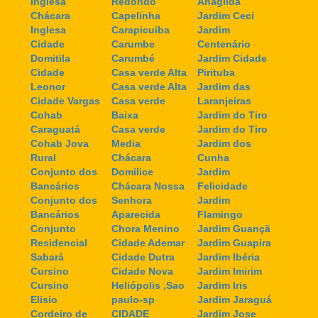
Inglesa
Redondo
Anagilda
Chácara
Capelinha
Jardim Ceci
Inglesa
Carapicuiba
Jardim
Cidade
Carumbe
Centenário
Domitila
Carumbé
Jardim Cidade
Cidade
Casa verde Alta
Pirituba
Leonor
Casa verde Alta
Jardim das
Cidade Vargas
Casa verde
Laranjeiras
Cohab
Baixa
Jardim do Tiro
Caraguatá
Casa verde
Jardim do Tiro
Cohab Jova
Media
Jardim dos
Rural
Chácara
Cunha
Conjunto dos
Domilice
Jardim
Bancários
Chácara Nossa
Felicidade
Conjunto dos
Senhora
Jardim
Bancários
Aparecida
Flamingo
Conjunto
Chora Menino
Jardim Guançã
Residencial
Cidade Ademar
Jardim Guapira
Sabará
Cidade Dutra
Jardim Ibéria
Cursino
Cidade Nova
Jardim Imirim
Cursino
Heliópolis ,Sao
Jardim Iris
Elisio
paulo-sp
Jardim Jaraguá
Cordeiro de
CIDADE
Jardim Jose