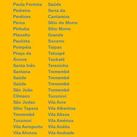
Paula Ferreira
Saúde
Pedreira
Serra da
Perdizes
Cantareira
Perus
Sítio do Morro
Pirituba
Sítio Morro
Planalto
Grande
Paulista
Socorro
Pompéia
Taipas
Praça da
Tatuapé
Árvore
Taubaté
Santa Inês
Terezinha
Santana
Tremembé
Saúde
Tremembé
Saúde
Tremembé
São João
Tremembé
Clímaco
Tucuruvi
São Judas
Vila Acre
Sítio Tapera
Vila Albertina
Tremembé
Vila Alteza
Tucuruvi
Vila América
Vila Aeroporto
Vila Anália
Vila Afonso
Vila Andrade