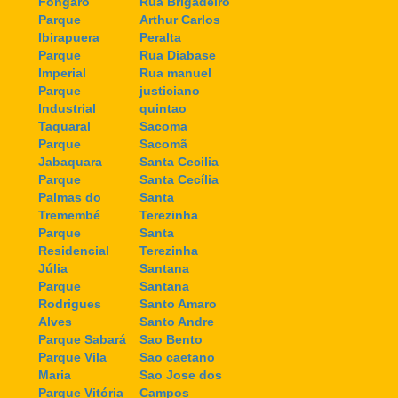
Fongaro
Rua Brigadeiro
Parque
Arthur Carlos
Ibirapuera
Peralta
Parque
Rua Diabase
Imperial
Rua manuel
Parque
justiciano
Industrial
quintao
Taquaral
Sacoma
Parque
Sacomã
Jabaquara
Santa Cecilia
Parque
Santa Cecília
Palmas do
Santa
Tremembé
Terezinha
Parque
Santa
Residencial
Terezinha
Júlia
Santana
Parque
Santana
Rodrigues
Santo Amaro
Alves
Santo Andre
Parque Sabará
Sao Bento
Parque Vila
Sao caetano
Maria
Sao Jose dos
Parque Vitória
Campos