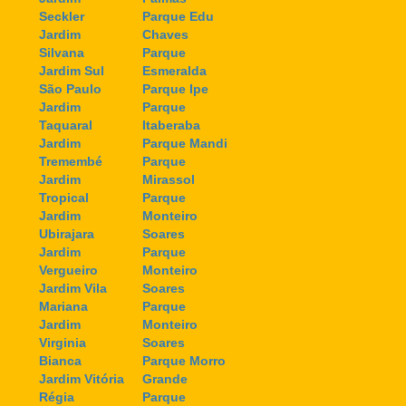
Seckler
Parque Edu
Jardim
Chaves
Silvana
Parque
Jardim Sul
Esmeralda
São Paulo
Parque Ipe
Jardim
Parque
Taquaral
Itaberaba
Jardim
Parque Mandi
Tremembé
Parque
Jardim
Mirassol
Tropical
Parque
Jardim
Monteiro
Ubirajara
Soares
Jardim
Parque
Vergueiro
Monteiro
Jardim Vila
Soares
Mariana
Parque
Jardim
Monteiro
Virginia
Soares
Bianca
Parque Morro
Jardim Vitória
Grande
Régia
Parque