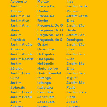
Aeroporto
Morato
Inês
Jardim
Franco Da
Jardim Santa
Aliança
Rocha
Mônica
Jardim Alice
Franco Da
Jardim Santo
Jardim Alva
Rocha
Elias
Jardim Ana
Freguesia Do O
Jardim São
Maria
Freguesia Do O
Bento
Jardim
Freguesia Do O
Jardim São
Anchieta
Freguesia do Ó
Domingos
Jardim Araújo
Grajaú
Jardim São
Almeida
Guarulhos
Elias
Jardim Aurélia
Heliópolis
Jardim São
Jardim Beatriz
Heliópolis
Elias
Jardim
Heliópolis
Jardim São
Bélgica
Horto do Ipe
Elias
Jardim Bom
Horto florestal
Jardim São
Clima
Ipiranga
Miguel
Jardim
Ipiranga
Jardim São
Botucatu
Itaberaba
Paulo
Jardim Brasil
Itaim Bibi
Jardim Vista
Jardim Brasil
Jabaquara
Linda
Jardim
Jabaquara
Juquiá
Cabuçu
jaçana
Lauzane