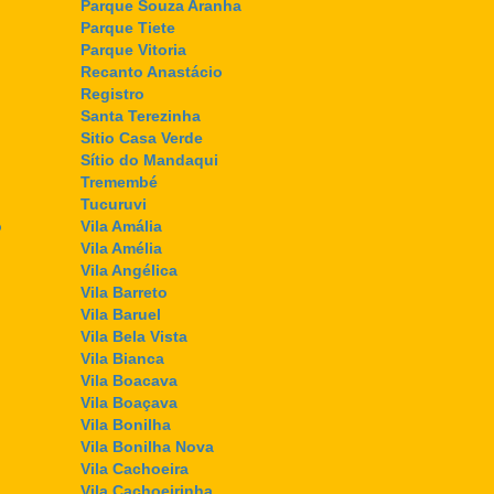
Parque Souza Aranha
Parque Tiete
Parque Vitoria
Recanto Anastácio
Registro
Santa Terezinha
Sitio Casa Verde
Sítio do Mandaqui
Tremembé
Tucuruvi
o
Vila Amália
Vila Amélia
Vila Angélica
Vila Barreto
Vila Baruel
Vila Bela Vista
Vila Bianca
Vila Boacava
Vila Boaçava
Vila Bonilha
Vila Bonilha Nova
Vila Cachoeira
Vila Cachoeirinha