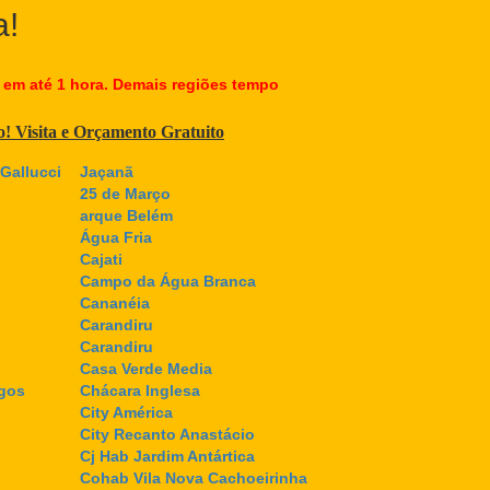
a!
 em até 1 hora. Demais regiões tempo
co! Visita e Orçamento Gratuito
Gallucci
Jaçanã
25 de Março
arque Belém
Água Fria
Cajati
Campo da Água Branca
Cananéia
Carandiru
Carandiru
Casa Verde Media
gos
Chácara Inglesa
City América
City Recanto Anastácio
Cj Hab Jardim Antártica
Cohab Vila Nova Cachoeirinha