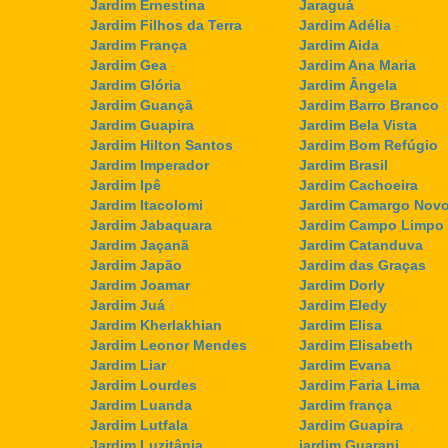
Jardim Ernestina
Jaraguá
Jardim Filhos da Terra
Jardim Adélia
Jardim França
Jardim Aida
Jardim Gea
Jardim Ana Maria
Jardim Glória
Jardim Ângela
Jardim Guançã
Jardim Barro Branco
Jardim Guapira
Jardim Bela Vista
Jardim Hilton Santos
Jardim Bom Refúgio
Jardim Imperador
Jardim Brasil
Jardim Ipê
Jardim Cachoeira
Jardim Itacolomi
Jardim Camargo Nov
Jardim Jabaquara
Jardim Campo Limpo
Jardim Jaçanã
Jardim Catanduva
Jardim Japão
Jardim das Graças
Jardim Joamar
Jardim Dorly
Jardim Juá
Jardim Eledy
Jardim Kherlakhian
Jardim Elisa
Jardim Leonor Mendes
Jardim Elisabeth
Jardim Liar
Jardim Evana
Jardim Lourdes
Jardim Faria Lima
Jardim Luanda
Jardim frança
Jardim Lutfala
Jardim Guapira
Jardim Luzitânia
jardim Guarani