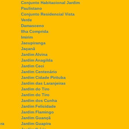
Conjunto Habitacional Jardim
Paulistano
Conjunto Residencial Vista
Verde
Damasceno
Ilha Comprida
Imirim
Jacupiranga
Jaçanã
Jardim Alvina
Jardim Anagilda
Jardim Ceci
Jardim Centenário
Jardim Cidade Pirituba
Jardim das Laranjeiras
Jardim do Tiro
Jardim do Tiro
Jardim dos Cunha
Jardim Felicidade
Jardim Flamingo
Jardim Guançã
ra
Jardim Guapira