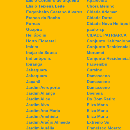
Elisio Cordeiro de Siqueira
Aparecida
Elisio Teixeira Leite
Chora Menino
Engenheiro Caetano Alvares
Cidade Ademar
Franco da Rocha
Cidade Dutra
Furnas
Cidade Nova Heliópol
Guapira
paulo-sp
Heliópolis
CIDADE PATRIARCA
Horto Florestal
Conjunto Habitaciona
Imirim
Conjunto Residencial
Inajar de Sousa
Morumbi
Indianópolis
Conjunto Residencia
Ipiranga
Pacaembu
Jabaquara
Cursino
Jabaquara
Damasceno
Jaçanã
Damasceno
Jardim Aeroporto
Damasceno
Jardim Aliança
Divineia
Jardim Alice
Do Bom Retiro
Jardim Alva
Eliza Maria
Jardim Ana Maria
Eliza Maria
Jardim Anchieta
Eliza Maria
Jardim Araújo Almeida
Extremo Sul
Jardim Aurélia
Francisco Morato