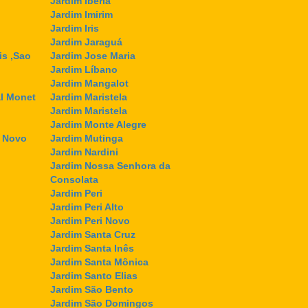
Jardim Ibéria
Jardim Imirim
Jardim Iris
Jardim Jaraguá
is ,Sao
Jardim Jose Maria
Jardim Líbano
Jardim Mangalot
l Monet
Jardim Maristela
Jardim Maristela
Jardim Monte Alegre
l Novo
Jardim Mutinga
Jardim Nardini
Jardim Nossa Senhora da
Consolata
Jardim Peri
Jardim Peri Alto
Jardim Peri Novo
Jardim Santa Cruz
Jardim Santa Inês
Jardim Santa Mônica
Jardim Santo Elias
Jardim São Bento
Jardim São Domingos