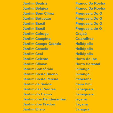
Jardim Beatriz
Franco Da Rocha
Jardim Bélgica
Franco Da Rocha
Jardim Bom Clima
Freguesia Do O
Jardim Botucatu
Freguesia Do O
Jardim Brasil
Freguesia Do O
Jardim Brasil
Freguesia do Ó
Jardim Cabuçu
Grajaú
Jardim Campina
Guarulhos
Jardim Campo Grande
Heliópolis
Jardim Castelo
Heliópolis
Jardim Ceci
Heliópolis
Jardim Celeste
Horto do Ipe
Jardim Climax
Horto florestal
Jardim Consórcio
Ipiranga
Jardim Costa Bueno
Ipiranga
Jardim Costa Pereira
Itaberaba
Jardim da Saúde
Itaim Bibi
Jardim das Predras
Jabaquara
Jardim do Carmo
Jabaquara
Jardim dos Bandeirantes
jaçana
Jardim dos Prados
Jaçana
Jardim Elísio
Jaraguá