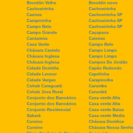
Brooklin Velho
Brooklin novo
Cachoeirinha
Cachoeirinha
Caeiras
Cachoeirinha SP
Campininha
Cachoeirinha SP
Campo Belo
Cachoeirinha SP
Campo Grande
Caçapava
Cantareira
Caieiras
Casa Verde
Campo Belo
Chácara Castelo
Campo Limpo
Chácara Inglesa
Campo Limpo
Chácara Inglesa
Campos Do Jordão
Cidade Domitila
Capão Redondo
Cidade Leonor
Capelinha
Cidade Vargas
Carapicuiba
Cohab Caraguatá
Carumbe
Cohab Jova Rural
Carumbé
Conjunto dos Bancários
Casa verde Alta
Conjunto dos Bancários
Casa verde Alta
Conjunto Residencial
Casa verde Baixa
Sabará
Casa verde Media
Cursino
Chácara Domilice
Cursino
Chácara Nossa Senho