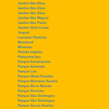
Jardim São Elias
Jardim São Elias
Jardim São Elias
Jardim São Miguel
Jardim São Paulo
Jardim Vista Linda
Juquiá
Lauzane Paulista
Mairiporã
Miracatu
Parada Inglesa
Pariquera Açu
Parque Anhanquera
Parque Anhembi
Parque Leo
Parque Maria Domtila
Parque Monteiro Soares
Parque Novo Mundo
Parque Peruche
Parque São Domingos
Parque São Domingos
Parque Souza Aranha