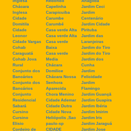
Inglesa
Redondo
Anagilda
Chácara
Capelinha
Jardim Ceci
Inglesa
Carapicuiba
Jardim
Cidade
Carumbe
Centenário
Domitila
Carumbé
Jardim Cidade
Cidade
Casa verde Alta
Pirituba
Leonor
Casa verde Alta
Jardim das
Cidade Vargas
Casa verde
Laranjeiras
Cohab
Baixa
Jardim do Tiro
Caraguatá
Casa verde
Jardim do Tiro
Cohab Jova
Media
Jardim dos
Rural
Chácara
Cunha
Conjunto dos
Domilice
Jardim
Bancários
Chácara Nossa
Felicidade
Conjunto dos
Senhora
Jardim
Bancários
Aparecida
Flamingo
Conjunto
Chora Menino
Jardim Guançã
Residencial
Cidade Ademar
Jardim Guapira
Sabará
Cidade Dutra
Jardim Ibéria
Cursino
Cidade Nova
Jardim Imirim
Cursino
Heliópolis ,Sao
Jardim Iris
Elisio
paulo-sp
Jardim Jaraguá
Cordeiro de
CIDADE
Jardim Jose