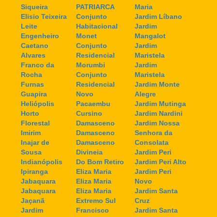
Siqueira
PATRIARCA
Maria
Elisio Teixeira
Conjunto
Jardim Líbano
Leite
Habitacional
Jardim
Engenheiro
Monet
Mangalot
Caetano
Conjunto
Jardim
Alvares
Residencial
Maristela
Franco da
Morumbi
Jardim
Rocha
Conjunto
Maristela
Furnas
Residencial
Jardim Monte
Guapira
Novo
Alegre
Heliópolis
Pacaembu
Jardim Mutinga
Horto
Cursino
Jardim Nardini
Florestal
Damasceno
Jardim Nossa
Imirim
Damasceno
Senhora da
Inajar de
Damasceno
Consolata
Sousa
Divineia
Jardim Peri
Indianópolis
Do Bom Retiro
Jardim Peri Alto
Ipiranga
Eliza Maria
Jardim Peri
Jabaquara
Eliza Maria
Novo
Jabaquara
Eliza Maria
Jardim Santa
Jaçanã
Extremo Sul
Cruz
Jardim
Francisco
Jardim Santa