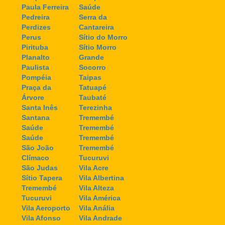
Paula Ferreira
Saúde
Pedreira
Serra da
Perdizes
Cantareira
Perus
Sítio do Morro
Pirituba
Sítio Morro
Planalto
Grande
Paulista
Socorro
Pompéia
Taipas
Praça da
Tatuapé
Árvore
Taubaté
Santa Inês
Terezinha
Santana
Tremembé
Saúde
Tremembé
Saúde
Tremembé
São João
Tremembé
Clímaco
Tucuruvi
São Judas
Vila Acre
Sítio Tapera
Vila Albertina
Tremembé
Vila Alteza
Tucuruvi
Vila América
Vila Aeroporto
Vila Anália
Vila Afonso
Vila Andrade