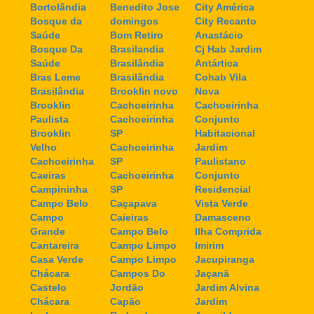
Bortolândia
Benedito Jose
City América
Bosque da
domingos
City Recanto
Saúde
Bom Retiro
Anastácio
Bosque Da
Brasilandia
Cj Hab Jardim
Saúde
Brasilândia
Antártica
Bras Leme
Brasilândia
Cohab Vila
Brasilândia
Brooklin novo
Nova
Brooklin
Cachoeirinha
Cachoeirinha
Paulista
Cachoeirinha
Conjunto
Brooklin
SP
Habitacional
Velho
Cachoeirinha
Jardim
Cachoeirinha
SP
Paulistano
Caeiras
Cachoeirinha
Conjunto
Campininha
SP
Residencial
Campo Belo
Caçapava
Vista Verde
Campo
Caieiras
Damasceno
Grande
Campo Belo
Ilha Comprida
Cantareira
Campo Limpo
Imirim
Casa Verde
Campo Limpo
Jacupiranga
Chácara
Campos Do
Jaçanã
Castelo
Jordão
Jardim Alvina
Chácara
Capão
Jardim