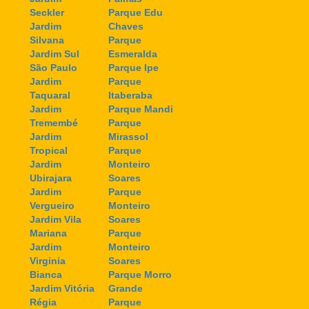
Seckler
Parque Edu
Jardim
Chaves
Silvana
Parque
Jardim Sul
Esmeralda
São Paulo
Parque Ipe
Jardim
Parque
Taquaral
Itaberaba
Jardim
Parque Mandi
Tremembé
Parque
Jardim
Mirassol
Tropical
Parque
Jardim
Monteiro
Ubirajara
Soares
Jardim
Parque
Vergueiro
Monteiro
Jardim Vila
Soares
Mariana
Parque
Jardim
Monteiro
Virginia
Soares
Bianca
Parque Morro
Jardim Vitória
Grande
Régia
Parque