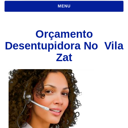
NAVEGAÇÃO
MENU
Orçamento
Desentupidora No Vila
Zat