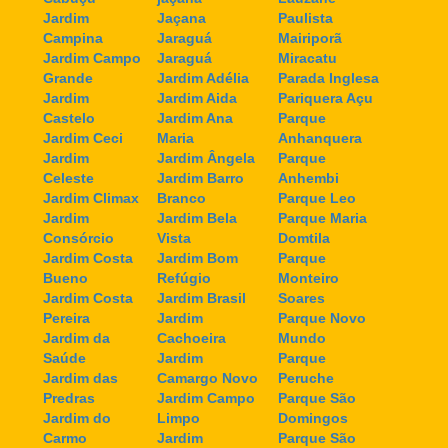
Jardim
Jaçana
Paulista
Campina
Jaraguá
Mairiporã
Jardim Campo
Jaraguá
Miracatu
Grande
Jardim Adélia
Parada Inglesa
Jardim
Jardim Aida
Pariquera Açu
Castelo
Jardim Ana
Parque
Jardim Ceci
Maria
Anhanquera
Jardim
Jardim Ângela
Parque
Celeste
Jardim Barro
Anhembi
Jardim Climax
Branco
Parque Leo
Jardim
Jardim Bela
Parque Maria
Consórcio
Vista
Domtila
Jardim Costa
Jardim Bom
Parque
Bueno
Refúgio
Monteiro
Jardim Costa
Jardim Brasil
Soares
Pereira
Jardim
Parque Novo
Jardim da
Cachoeira
Mundo
Saúde
Jardim
Parque
Jardim das
Camargo Novo
Peruche
Predras
Jardim Campo
Parque São
Jardim do
Limpo
Domingos
Carmo
Jardim
Parque São