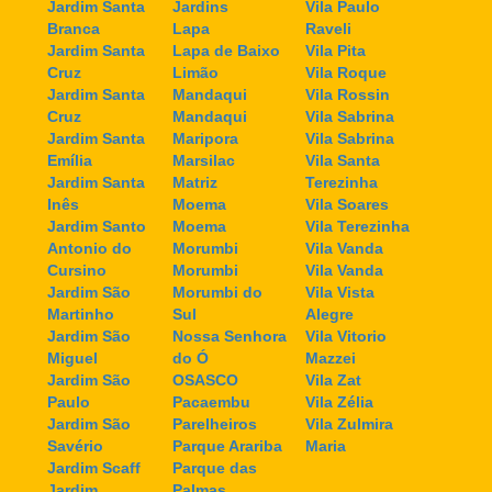
Jardim Santa
Jardins
Vila Paulo
Branca
Lapa
Raveli
Jardim Santa
Lapa de Baixo
Vila Pita
Cruz
Limão
Vila Roque
Jardim Santa
Mandaqui
Vila Rossin
Cruz
Mandaqui
Vila Sabrina
Jardim Santa
Maripora
Vila Sabrina
Emília
Marsilac
Vila Santa
Jardim Santa
Matriz
Terezinha
Inês
Moema
Vila Soares
Jardim Santo
Moema
Vila Terezinha
Antonio do
Morumbi
Vila Vanda
Cursino
Morumbi
Vila Vanda
Jardim São
Morumbi do
Vila Vista
Martinho
Sul
Alegre
Jardim São
Nossa Senhora
Vila Vitorio
Miguel
do Ó
Mazzei
Jardim São
OSASCO
Vila Zat
Paulo
Pacaembu
Vila Zélia
Jardim São
Parelheiros
Vila Zulmira
Savério
Parque Arariba
Maria
Jardim Scaff
Parque das
Jardim
Palmas