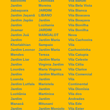
Itacolomi
Leonidas
Vila Baruel
Jardim
Moreira
Vila Bela Vista
Jabaquara
JARDIM
Vila Bianca
Jardim Jaçanã
LIBANO
Vila Boacava
Jardim Japão
Jardim
Vila Boaçava
Jardim
Luzitania
Vila Bonilha
Joamar
JARDIM
Vila Bonilha
Jardim Juá
MANGALOT
Nova
Jardim
Jardim Maria
Vila Cachoeira
Kherlakhian
Sampaio
Vila
Jardim Leonor
Jardim Maria
Cachoeirinha
Mendes
Tereza
Vila Catupia
Jardim Liar
Jardim Maria
Vila Celeste
Jardim
Virginia Jardim
Vila Célia
Lourdes
Maria Virginia
Vila Clarice
Jardim
Jardim Mariliza
Vila Comercial
Luanda
Jardim
Vila
Jardim Lutfala
Maristela
Continental
Jardim
Jardim
Vila Dionísia
Luzitânia
Martinica
Vila dos
Jardim
Jardim
Andrades
Manacá
Mitusani
Vila Ede
Jardim
Jardim Monjolo
Vila Ester