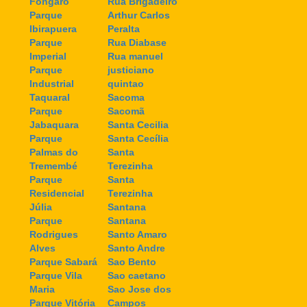
Fongaro
Rua Brigadeiro
Parque
Arthur Carlos
Ibirapuera
Peralta
Parque
Rua Diabase
Imperial
Rua manuel
Parque
justiciano
Industrial
quintao
Taquaral
Sacoma
Parque
Sacomã
Jabaquara
Santa Cecilia
Parque
Santa Cecília
Palmas do
Santa
Tremembé
Terezinha
Parque
Santa
Residencial
Terezinha
Júlia
Santana
Parque
Santana
Rodrigues
Santo Amaro
Alves
Santo Andre
Parque Sabará
Sao Bento
Parque Vila
Sao caetano
Maria
Sao Jose dos
Parque Vitória
Campos