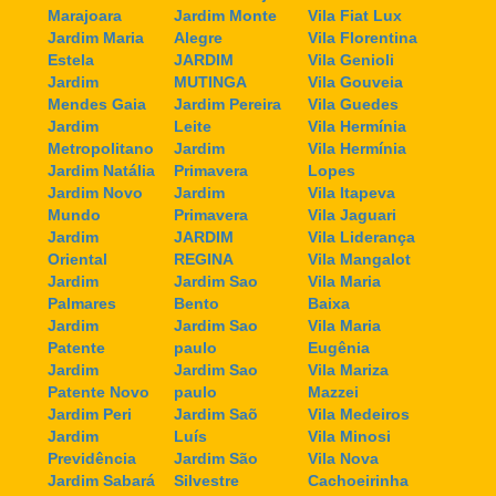
Marajoara
Jardim Monte
Vila Fiat Lux
Jardim Maria
Alegre
Vila Florentina
Estela
JARDIM
Vila Genioli
Jardim
MUTINGA
Vila Gouveia
Mendes Gaia
Jardim Pereira
Vila Guedes
Jardim
Leite
Vila Hermínia
Metropolitano
Jardim
Vila Hermínia
Jardim Natália
Primavera
Lopes
Jardim Novo
Jardim
Vila Itapeva
Mundo
Primavera
Vila Jaguari
Jardim
JARDIM
Vila Liderança
Oriental
REGINA
Vila Mangalot
Jardim
Jardim Sao
Vila Maria
Palmares
Bento
Baixa
Jardim
Jardim Sao
Vila Maria
Patente
paulo
Eugênia
Jardim
Jardim Sao
Vila Mariza
Patente Novo
paulo
Mazzei
Jardim Peri
Jardim Saõ
Vila Medeiros
Jardim
Luís
Vila Minosi
Previdência
Jardim São
Vila Nova
Jardim Sabará
Silvestre
Cachoeirinha