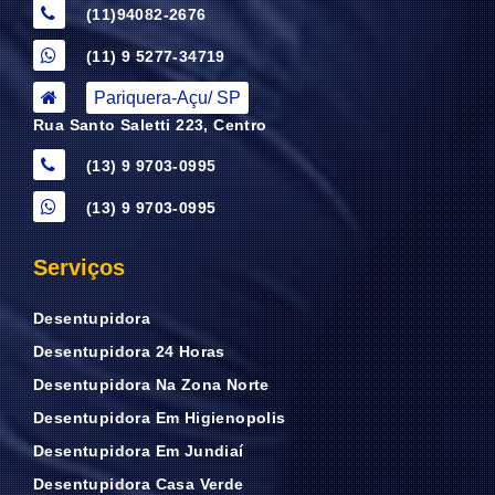
(11)94082-2676
(11) 9 5277-34719
Pariquera-Açu/ SP
Rua Santo Saletti 223, Centro
(13) 9 9703-0995
(13) 9 9703-0995
Serviços
Desentupidora
Desentupidora 24 Horas
Desentupidora Na Zona Norte
Desentupidora Em Higienopolis
Desentupidora Em Jundiaí
Desentupidora Casa Verde