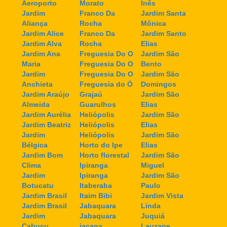
Aeroporto
Morato
Inês
Jardim
Franco Da
Jardim Santa
Aliança
Rocha
Mônica
Jardim Alice
Franco Da
Jardim Santo
Jardim Alva
Rocha
Elias
Jardim Ana
Freguesia Do O
Jardim São
Maria
Freguesia Do O
Bento
Jardim
Freguesia Do O
Jardim São
Anchieta
Freguesia do Ó
Domingos
Jardim Araújo
Grajaú
Jardim São
Almeida
Guarulhos
Elias
Jardim Aurélia
Heliópolis
Jardim São
Jardim Beatriz
Heliópolis
Elias
Jardim
Heliópolis
Jardim São
Bélgica
Horto do Ipe
Elias
Jardim Bom
Horto florestal
Jardim São
Clima
Ipiranga
Miguel
Jardim
Ipiranga
Jardim São
Botucatu
Itaberaba
Paulo
Jardim Brasil
Itaim Bibi
Jardim Vista
Jardim Brasil
Jabaquara
Linda
Jardim
Jabaquara
Juquiá
Cabuçu
jaçana
Lauzane