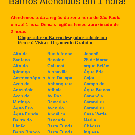
Bairros Atendidos em 1 hora!
Atendemos toda a região da zona norte de São Paulo
em até 1 hora. Demais regiões tempo aproximado de
2 horas.
Clique sobre o Bairro desejado e solicite um
técnico! Visita e Orçamento Gratuito
Alto de
Rua Alfonso
Jaçanã
Santana
Renaldo
25 de Março
Alto do
Gallucci
arque Belém
Ipiranga
Alphaville
Água Fria
Americanópolis
Alto Da lapa
Cajati
Avenida
Anhanguera
Campo da
Anastácio
Atibaia
Água Branca
Avenida
Av Dos
Cananéia
Mutinga
Remedios
Carandiru
Àgua Fria
Avenida
Carandiru
Água Funda
Angélica
Casa Verde
Bairro do
Bancaria
Media
Limão
Barra Funda
Chácara
Barro Branco
Barra Funda
Inglesa