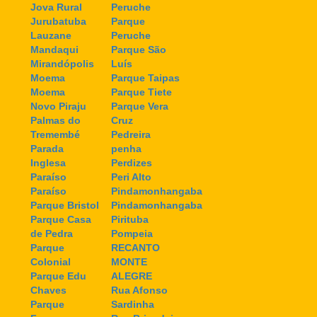
Jova Rural
Peruche
Jurubatuba
Parque
Lauzane
Peruche
Mandaqui
Parque São
Mirandópolis
Luís
Moema
Parque Taipas
Moema
Parque Tiete
Novo Piraju
Parque Vera
Palmas do
Cruz
Tremembé
Pedreira
Parada
penha
Inglesa
Perdizes
Paraíso
Peri Alto
Paraíso
Pindamonhangaba
Parque Bristol
Pindamonhangaba
Parque Casa
Pirituba
de Pedra
Pompeia
Parque
RECANTO
Colonial
MONTE
Parque Edu
ALEGRE
Chaves
Rua Afonso
Parque
Sardinha