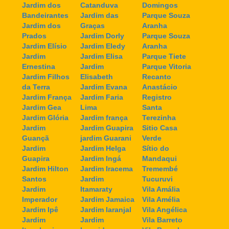
Jardim dos
Catanduva
Domingos
Bandeirantes
Jardim das
Parque Souza
Jardim dos
Graças
Aranha
Prados
Jardim Dorly
Parque Souza
Jardim Elísio
Jardim Eledy
Aranha
Jardim
Jardim Elisa
Parque Tiete
Ernestina
Jardim
Parque Vitoria
Jardim Filhos
Elisabeth
Recanto
da Terra
Jardim Evana
Anastácio
Jardim França
Jardim Faria
Registro
Jardim Gea
Lima
Santa
Jardim Glória
Jardim frança
Terezinha
Jardim
Jardim Guapira
Sitio Casa
Guançã
jardim Guarani
Verde
Jardim
Jardim Helga
Sítio do
Guapira
Jardim Ingá
Mandaqui
Jardim Hilton
Jardim Iracema
Tremembé
Santos
Jardim
Tucuruvi
Jardim
Itamaraty
Vila Amália
Imperador
Jardim Jamaica
Vila Amélia
Jardim Ipê
Jardim laranjal
Vila Angélica
Jardim
Jardim
Vila Barreto