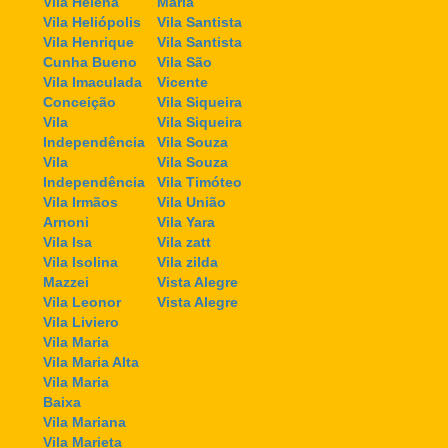
Vila Helena
Maria
Vila Heliópolis
Vila Santista
Vila Henrique
Vila Santista
Cunha Bueno
Vila São
Vila Imaculada
Vicente
Conceição
Vila Siqueira
Vila
Vila Siqueira
Independência
Vila Souza
Vila
Vila Souza
Independência
Vila Timóteo
Vila Irmãos
Vila União
Arnoni
Vila Yara
Vila Isa
Vila zatt
Vila Isolina
Vila zilda
Mazzei
Vista Alegre
Vila Leonor
Vista Alegre
Vila Liviero
Vila Maria
Vila Maria Alta
Vila Maria
Baixa
Vila Mariana
Vila Marieta