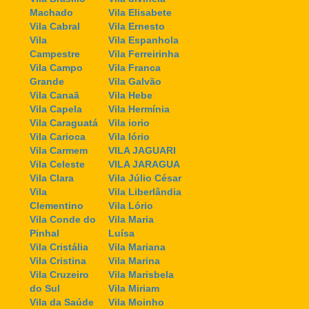
Machado
Vila Elisabete
Vila Cabral
Vila Ernesto
Vila
Vila Espanhola
Campestre
Vila Ferreirinha
Vila Campo
Vila Franca
Grande
Vila Galvão
Vila Canaã
Vila Hebe
Vila Capela
Vila Hermínia
Vila Caraguatá
Vila iorio
Vila Carioca
Vila Iório
Vila Carmem
VILA JAGUARI
Vila Celeste
VILA JARAGUA
Vila Clara
Vila Júlio César
Vila
Vila Liberlândia
Clementino
Vila Lório
Vila Conde do
Vila Maria
Pinhal
Luísa
Vila Cristália
Vila Mariana
Vila Cristina
Vila Marina
Vila Cruzeiro
Vila Marisbela
do Sul
Vila Miriam
Vila da Saúde
Vila Moinho