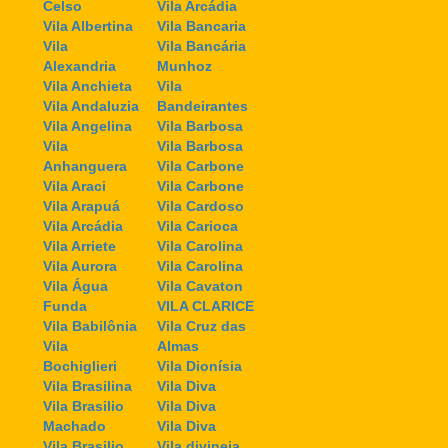
Celso
Vila Arcádia
Vila Albertina
Vila Bancaria
Vila
Vila Bancária
Alexandria
Munhoz
Vila Anchieta
Vila
Vila Andaluzia
Bandeirantes
Vila Angelina
Vila Barbosa
Vila
Vila Barbosa
Anhanguera
Vila Carbone
Vila Araci
Vila Carbone
Vila Arapuá
Vila Cardoso
Vila Arcádia
Vila Carioca
Vila Arriete
Vila Carolina
Vila Aurora
Vila Carolina
Vila Água
Vila Cavaton
Funda
VILA CLARICE
Vila Babilônia
Vila Cruz das
Vila
Almas
Bochiglieri
Vila Dionísia
Vila Brasilina
Vila Diva
Vila Brasilio
Vila Diva
Machado
Vila Diva
Vila Brasilio
Vila divineia