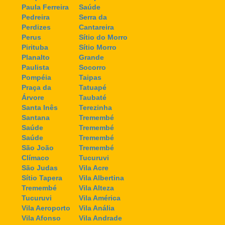
Paula Ferreira
Saúde
Pedreira
Serra da
Perdizes
Cantareira
Perus
Sítio do Morro
Pirituba
Sítio Morro
Planalto
Grande
Paulista
Socorro
Pompéia
Taipas
Praça da
Tatuapé
Árvore
Taubaté
Santa Inês
Terezinha
Santana
Tremembé
Saúde
Tremembé
Saúde
Tremembé
São João
Tremembé
Clímaco
Tucuruvi
São Judas
Vila Acre
Sítio Tapera
Vila Albertina
Tremembé
Vila Alteza
Tucuruvi
Vila América
Vila Aeroporto
Vila Anália
Vila Afonso
Vila Andrade