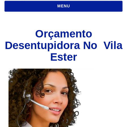
NAVEGAÇÃO
MENU
Orçamento
Desentupidora No Vila
Ester