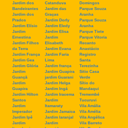
Jardim dos
Catanduva
Domingos
Bandeirantes
Jardim das
Parque Souza
Jardim dos
Graças
Aranha
Prados
Jardim Dorly
Parque Souza
Jardim Elísio
Jardim Eledy
Aranha
Jardim
Jardim Elisa
Parque Tiete
Ernestina
Jardim
Parque Vitoria
Jardim Filhos
Elisabeth
Recanto
da Terra
Jardim Evana
Anastácio
Jardim França
Jardim Faria
Registro
Jardim Gea
Lima
Santa
Jardim Glória
Jardim frança
Terezinha
Jardim
Jardim Guapira
Sitio Casa
Guançã
jardim Guarani
Verde
Jardim
Jardim Helga
Sítio do
Guapira
Jardim Ingá
Mandaqui
Jardim Hilton
Jardim Iracema
Tremembé
Santos
Jardim
Tucuruvi
Jardim
Itamaraty
Vila Amália
Imperador
Jardim Jamaica
Vila Amélia
Jardim Ipê
Jardim laranjal
Vila Angélica
Jardim
Jardim
Vila Barreto