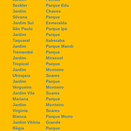
Seckler
Parque Edu
Jardim
Chaves
Silvana
Parque
Jardim Sul
Esmeralda
São Paulo
Parque Ipe
Jardim
Parque
Taquaral
Itaberaba
Jardim
Parque Mandi
Tremembé
Parque
Jardim
Mirassol
Tropical
Parque
Jardim
Monteiro
Ubirajara
Soares
Jardim
Parque
Vergueiro
Monteiro
Jardim Vila
Soares
Mariana
Parque
Jardim
Monteiro
Virginia
Soares
Bianca
Parque Morro
Jardim Vitória
Grande
Régia
Parque