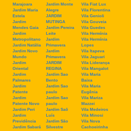
Marajoara
Jardim Monte
Vila Fiat Lux
Jardim Maria
Alegre
Vila Florentina
Estela
JARDIM
Vila Genioli
Jardim
MUTINGA
Vila Gouveia
Mendes Gaia
Jardim Pereira
Vila Guedes
Jardim
Leite
Vila Hermínia
Metropolitano
Jardim
Vila Hermínia
Jardim Natália
Primavera
Lopes
Jardim Novo
Jardim
Vila Itapeva
Mundo
Primavera
Vila Jaguari
Jardim
JARDIM
Vila Liderança
Oriental
REGINA
Vila Mangalot
Jardim
Jardim Sao
Vila Maria
Palmares
Bento
Baixa
Jardim
Jardim Sao
Vila Maria
Patente
paulo
Eugênia
Jardim
Jardim Sao
Vila Mariza
Patente Novo
paulo
Mazzei
Jardim Peri
Jardim Saõ
Vila Medeiros
Jardim
Luís
Vila Minosi
Previdência
Jardim São
Vila Nova
Jardim Sabará
Silvestre
Cachoeirinha