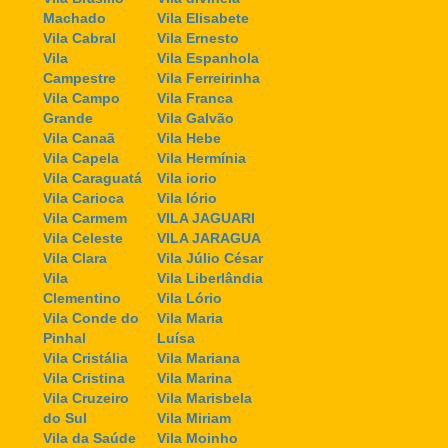
Machado
Vila Elisabete
Vila Cabral
Vila Ernesto
Vila
Vila Espanhola
Campestre
Vila Ferreirinha
Vila Campo
Vila Franca
Grande
Vila Galvão
Vila Canaã
Vila Hebe
Vila Capela
Vila Hermínia
Vila Caraguatá
Vila iorio
Vila Carioca
Vila Iório
Vila Carmem
VILA JAGUARI
Vila Celeste
VILA JARAGUA
Vila Clara
Vila Júlio César
Vila
Vila Liberlândia
Clementino
Vila Lório
Vila Conde do
Vila Maria
Pinhal
Luísa
Vila Cristália
Vila Mariana
Vila Cristina
Vila Marina
Vila Cruzeiro
Vila Marisbela
do Sul
Vila Miriam
Vila da Saúde
Vila Moinho