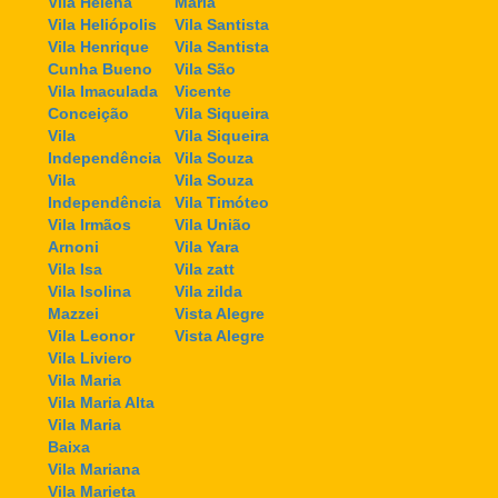
Vila Helena
Maria
Vila Heliópolis
Vila Santista
Vila Henrique
Vila Santista
Cunha Bueno
Vila São
Vila Imaculada
Vicente
Conceição
Vila Siqueira
Vila
Vila Siqueira
Independência
Vila Souza
Vila
Vila Souza
Independência
Vila Timóteo
Vila Irmãos
Vila União
Arnoni
Vila Yara
Vila Isa
Vila zatt
Vila Isolina
Vila zilda
Mazzei
Vista Alegre
Vila Leonor
Vista Alegre
Vila Liviero
Vila Maria
Vila Maria Alta
Vila Maria
Baixa
Vila Mariana
Vila Marieta