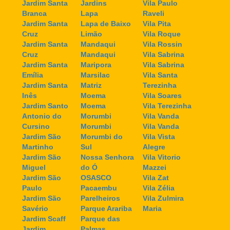
Jardim Santa
Jardins
Vila Paulo
Branca
Lapa
Raveli
Jardim Santa
Lapa de Baixo
Vila Pita
Cruz
Limão
Vila Roque
Jardim Santa
Mandaqui
Vila Rossin
Cruz
Mandaqui
Vila Sabrina
Jardim Santa
Maripora
Vila Sabrina
Emília
Marsilac
Vila Santa
Jardim Santa
Matriz
Terezinha
Inês
Moema
Vila Soares
Jardim Santo
Moema
Vila Terezinha
Antonio do
Morumbi
Vila Vanda
Cursino
Morumbi
Vila Vanda
Jardim São
Morumbi do
Vila Vista
Martinho
Sul
Alegre
Jardim São
Nossa Senhora
Vila Vitorio
Miguel
do Ó
Mazzei
Jardim São
OSASCO
Vila Zat
Paulo
Pacaembu
Vila Zélia
Jardim São
Parelheiros
Vila Zulmira
Savério
Parque Arariba
Maria
Jardim Scaff
Parque das
Jardim
Palmas