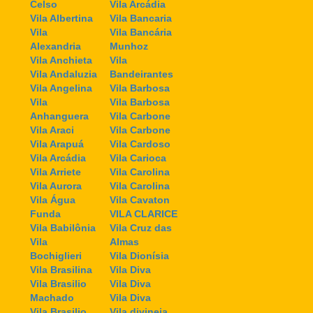
Celso
Vila Arcádia
Vila Albertina
Vila Bancaria
Vila
Vila Bancária
Alexandria
Munhoz
Vila Anchieta
Vila
Vila Andaluzia
Bandeirantes
Vila Angelina
Vila Barbosa
Vila
Vila Barbosa
Anhanguera
Vila Carbone
Vila Araci
Vila Carbone
Vila Arapuá
Vila Cardoso
Vila Arcádia
Vila Carioca
Vila Arriete
Vila Carolina
Vila Aurora
Vila Carolina
Vila Água
Vila Cavaton
Funda
VILA CLARICE
Vila Babilônia
Vila Cruz das
Vila
Almas
Bochiglieri
Vila Dionísia
Vila Brasilina
Vila Diva
Vila Brasilio
Vila Diva
Machado
Vila Diva
Vila Brasilio
Vila divineia