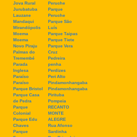
Jova Rural
Peruche
Jurubatuba
Parque
Lauzane
Peruche
Mandaqui
Parque São
Mirandópolis
Luís
Moema
Parque Taipas
Moema
Parque Tiete
Novo Piraju
Parque Vera
Palmas do
Cruz
Tremembé
Pedreira
Parada
penha
Inglesa
Perdizes
Paraíso
Peri Alto
Paraíso
Pindamonhangaba
Parque Bristol
Pindamonhangaba
Parque Casa
Pirituba
de Pedra
Pompeia
Parque
RECANTO
Colonial
MONTE
Parque Edu
ALEGRE
Chaves
Rua Afonso
Parque
Sardinha