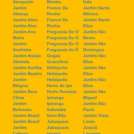
Aeroporto
Morato
Inês
Jardim
Franco Da
Jardim Santa
Aliança
Rocha
Mônica
Jardim Alice
Franco Da
Jardim Santo
Jardim Alva
Rocha
Elias
Jardim Ana
Freguesia Do O
Jardim São
Maria
Freguesia Do O
Bento
Jardim
Freguesia Do O
Jardim São
Anchieta
Freguesia do Ó
Domingos
Jardim Araújo
Grajaú
Jardim São
Almeida
Guarulhos
Elias
Jardim Aurélia
Heliópolis
Jardim São
Jardim Beatriz
Heliópolis
Elias
Jardim
Heliópolis
Jardim São
Bélgica
Horto do Ipe
Elias
Jardim Bom
Horto florestal
Jardim São
Clima
Ipiranga
Miguel
Jardim
Ipiranga
Jardim São
Botucatu
Itaberaba
Paulo
Jardim Brasil
Itaim Bibi
Jardim Vista
Jardim Brasil
Jabaquara
Linda
Jardim
Jabaquara
Juquiá
Cabuçu
jaçana
Lauzane