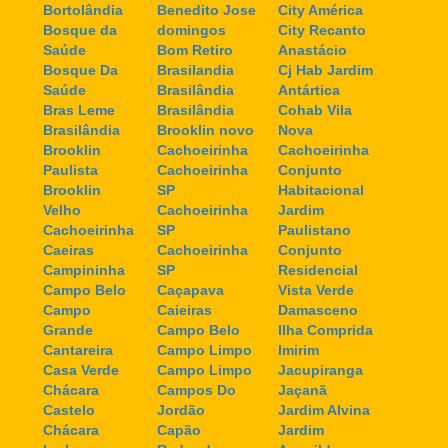
Bortolândia
Benedito Jose
City América
Bosque da
domingos
City Recanto
Saúde
Bom Retiro
Anastácio
Bosque Da
Brasilandia
Cj Hab Jardim
Saúde
Brasilândia
Antártica
Bras Leme
Brasilândia
Cohab Vila
Brasilândia
Brooklin novo
Nova
Brooklin
Cachoeirinha
Cachoeirinha
Paulista
Cachoeirinha
Conjunto
Brooklin
SP
Habitacional
Velho
Cachoeirinha
Jardim
Cachoeirinha
SP
Paulistano
Caeiras
Cachoeirinha
Conjunto
Campininha
SP
Residencial
Campo Belo
Caçapava
Vista Verde
Campo
Caieiras
Damasceno
Grande
Campo Belo
Ilha Comprida
Cantareira
Campo Limpo
Imirim
Casa Verde
Campo Limpo
Jacupiranga
Chácara
Campos Do
Jaçanã
Castelo
Jordão
Jardim Alvina
Chácara
Capão
Jardim