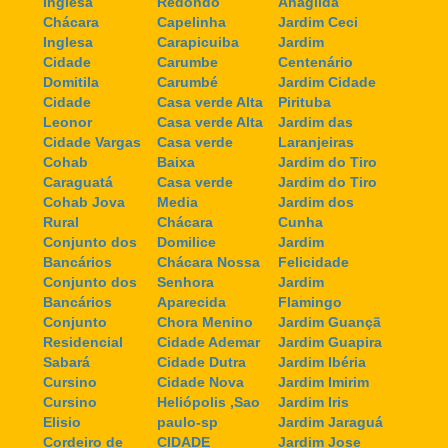
Inglesa
Redondo
Anagilda
Chácara
Capelinha
Jardim Ceci
Inglesa
Carapicuiba
Jardim
Cidade
Carumbe
Centenário
Domitila
Carumbé
Jardim Cidade
Cidade
Casa verde Alta
Pirituba
Leonor
Casa verde Alta
Jardim das
Cidade Vargas
Casa verde
Laranjeiras
Cohab
Baixa
Jardim do Tiro
Caraguatá
Casa verde
Jardim do Tiro
Cohab Jova
Media
Jardim dos
Rural
Chácara
Cunha
Conjunto dos
Domilice
Jardim
Bancários
Chácara Nossa
Felicidade
Conjunto dos
Senhora
Jardim
Bancários
Aparecida
Flamingo
Conjunto
Chora Menino
Jardim Guançã
Residencial
Cidade Ademar
Jardim Guapira
Sabará
Cidade Dutra
Jardim Ibéria
Cursino
Cidade Nova
Jardim Imirim
Cursino
Heliópolis ,Sao
Jardim Iris
Elisio
paulo-sp
Jardim Jaraguá
Cordeiro de
CIDADE
Jardim Jose