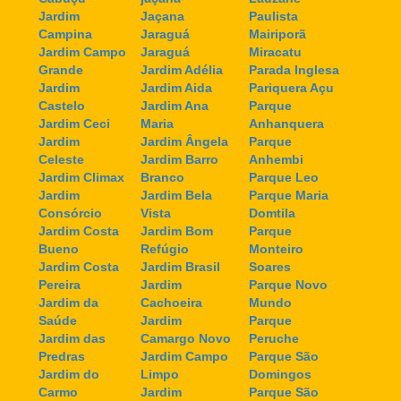
Jardim
Jaçana
Paulista
Campina
Jaraguá
Mairiporã
Jardim Campo
Jaraguá
Miracatu
Grande
Jardim Adélia
Parada Inglesa
Jardim
Jardim Aida
Pariquera Açu
Castelo
Jardim Ana
Parque
Jardim Ceci
Maria
Anhanquera
Jardim
Jardim Ângela
Parque
Celeste
Jardim Barro
Anhembi
Jardim Climax
Branco
Parque Leo
Jardim
Jardim Bela
Parque Maria
Consórcio
Vista
Domtila
Jardim Costa
Jardim Bom
Parque
Bueno
Refúgio
Monteiro
Jardim Costa
Jardim Brasil
Soares
Pereira
Jardim
Parque Novo
Jardim da
Cachoeira
Mundo
Saúde
Jardim
Parque
Jardim das
Camargo Novo
Peruche
Predras
Jardim Campo
Parque São
Jardim do
Limpo
Domingos
Carmo
Jardim
Parque São