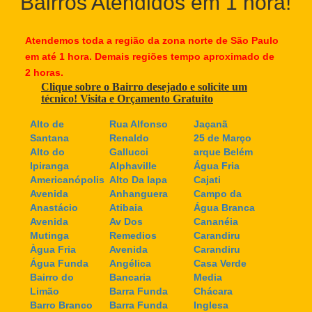
Bairros Atendidos em 1 hora!
Atendemos toda a região da zona norte de São Paulo
em até 1 hora. Demais regiões tempo aproximado de
2 horas.
Clique sobre o Bairro desejado e solicite um
técnico! Visita e Orçamento Gratuito
Alto de
Rua Alfonso
Jaçanã
Santana
Renaldo
25 de Março
Alto do
Gallucci
arque Belém
Ipiranga
Alphaville
Água Fria
Americanópolis
Alto Da lapa
Cajati
Avenida
Anhanguera
Campo da
Anastácio
Atibaia
Água Branca
Avenida
Av Dos
Cananéia
Mutinga
Remedios
Carandiru
Àgua Fria
Avenida
Carandiru
Água Funda
Angélica
Casa Verde
Bairro do
Bancaria
Media
Limão
Barra Funda
Chácara
Barro Branco
Barra Funda
Inglesa