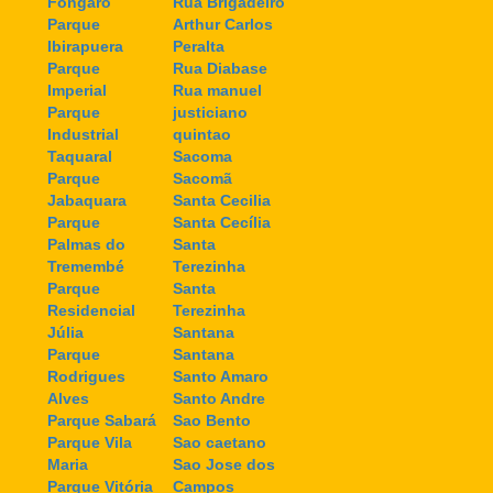
Fongaro
Rua Brigadeiro
Parque
Arthur Carlos
Ibirapuera
Peralta
Parque
Rua Diabase
Imperial
Rua manuel
Parque
justiciano
Industrial
quintao
Taquaral
Sacoma
Parque
Sacomã
Jabaquara
Santa Cecilia
Parque
Santa Cecília
Palmas do
Santa
Tremembé
Terezinha
Parque
Santa
Residencial
Terezinha
Júlia
Santana
Parque
Santana
Rodrigues
Santo Amaro
Alves
Santo Andre
Parque Sabará
Sao Bento
Parque Vila
Sao caetano
Maria
Sao Jose dos
Parque Vitória
Campos