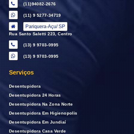
(11)94082-2676
(11) 9 5277-34719
Pariquera-Açu/ SP
Rua Santo Saletti 223, Centro
(13) 9 9703-0995
(13) 9 9703-0995
Serviços
Desentupidora
Desentupidora 24 Horas
Desentupidora Na Zona Norte
Desentupidora Em Higienopolis
Desentupidora Em Jundiaí
Desentupidora Casa Verde