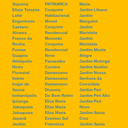
Siqueira
PATRIARCA
Maria
Elisio Teixeira
Conjunto
Jardim Líbano
Leite
Habitacional
Jardim
Engenheiro
Monet
Mangalot
Caetano
Conjunto
Jardim
Alvares
Residencial
Maristela
Franco da
Morumbi
Jardim
Rocha
Conjunto
Maristela
Furnas
Residencial
Jardim Monte
Guapira
Novo
Alegre
Heliópolis
Pacaembu
Jardim Mutinga
Horto
Cursino
Jardim Nardini
Florestal
Damasceno
Jardim Nossa
Imirim
Damasceno
Senhora da
Inajar de
Damasceno
Consolata
Sousa
Divineia
Jardim Peri
Indianópolis
Do Bom Retiro
Jardim Peri Alto
Ipiranga
Eliza Maria
Jardim Peri
Jabaquara
Eliza Maria
Novo
Jabaquara
Eliza Maria
Jardim Santa
Jaçanã
Extremo Sul
Cruz
Jardim
Francisco
Jardim Santa