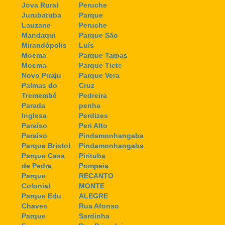
Jova Rural
Peruche
Jurubatuba
Parque
Lauzane
Peruche
Mandaqui
Parque São
Mirandópolis
Luís
Moema
Parque Taipas
Moema
Parque Tiete
Novo Piraju
Parque Vera
Palmas do
Cruz
Tremembé
Pedreira
Parada
penha
Inglesa
Perdizes
Paraíso
Peri Alto
Paraíso
Pindamonhangaba
Parque Bristol
Pindamonhangaba
Parque Casa
Pirituba
de Pedra
Pompeia
Parque
RECANTO
Colonial
MONTE
Parque Edu
ALEGRE
Chaves
Rua Afonso
Parque
Sardinha