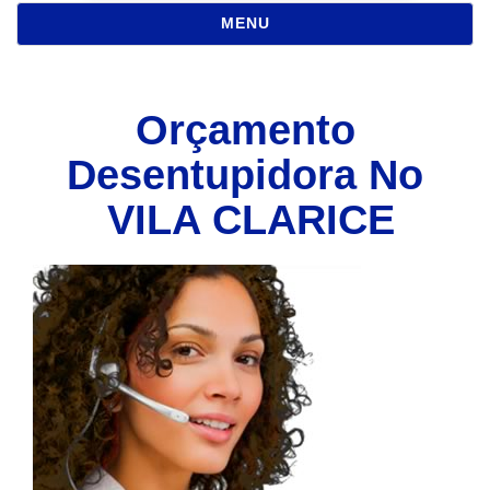
NAVEGAÇÃO
MENU
Orçamento
Desentupidora No
VILA CLARICE