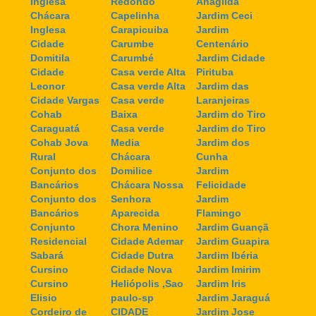
Inglesa
Redondo
Anagilda
Chácara
Capelinha
Jardim Ceci
Inglesa
Carapicuiba
Jardim
Cidade
Carumbe
Centenário
Domitila
Carumbé
Jardim Cidade
Cidade
Casa verde Alta
Pirituba
Leonor
Casa verde Alta
Jardim das
Cidade Vargas
Casa verde
Laranjeiras
Cohab
Baixa
Jardim do Tiro
Caraguatá
Casa verde
Jardim do Tiro
Cohab Jova
Media
Jardim dos
Rural
Chácara
Cunha
Conjunto dos
Domilice
Jardim
Bancários
Chácara Nossa
Felicidade
Conjunto dos
Senhora
Jardim
Bancários
Aparecida
Flamingo
Conjunto
Chora Menino
Jardim Guançã
Residencial
Cidade Ademar
Jardim Guapira
Sabará
Cidade Dutra
Jardim Ibéria
Cursino
Cidade Nova
Jardim Imirim
Cursino
Heliópolis ,Sao
Jardim Iris
Elisio
paulo-sp
Jardim Jaraguá
Cordeiro de
CIDADE
Jardim Jose