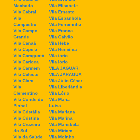
Machado
Vila Elisabete
Vila Cabral
Vila Ernesto
Vila
Vila Espanhola
Campestre
Vila Ferreirinha
Vila Campo
Vila Franca
Grande
Vila Galvão
Vila Canaã
Vila Hebe
Vila Capela
Vila Hermínia
Vila Caraguatá
Vila iorio
Vila Carioca
Vila Iório
Vila Carmem
VILA JAGUARI
Vila Celeste
VILA JARAGUA
Vila Clara
Vila Júlio César
Vila
Vila Liberlândia
Clementino
Vila Lório
Vila Conde do
Vila Maria
Pinhal
Luísa
Vila Cristália
Vila Mariana
Vila Cristina
Vila Marina
Vila Cruzeiro
Vila Marisbela
do Sul
Vila Miriam
Vila da Saúde
Vila Moinho