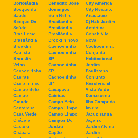
Bortolândia
Benedito Jose
City América
Bosque da
domingos
City Recanto
Saúde
Bom Retiro
Anastácio
Bosque Da
Brasilandia
Cj Hab Jardim
Saúde
Brasilândia
Antártica
Bras Leme
Brasilândia
Cohab Vila
Brasilândia
Brooklin novo
Nova
Brooklin
Cachoeirinha
Cachoeirinha
Paulista
Cachoeirinha
Conjunto
Brooklin
SP
Habitacional
Velho
Cachoeirinha
Jardim
Cachoeirinha
SP
Paulistano
Caeiras
Cachoeirinha
Conjunto
Campininha
SP
Residencial
Campo Belo
Caçapava
Vista Verde
Campo
Caieiras
Damasceno
Grande
Campo Belo
Ilha Comprida
Cantareira
Campo Limpo
Imirim
Casa Verde
Campo Limpo
Jacupiranga
Chácara
Campos Do
Jaçanã
Castelo
Jordão
Jardim Alvina
Chácara
Capão
Jardim