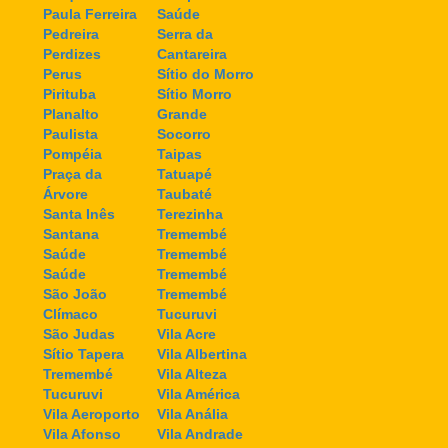
Paula Ferreira
Saúde
Pedreira
Serra da
Perdizes
Cantareira
Perus
Sítio do Morro
Pirituba
Sítio Morro
Planalto
Grande
Paulista
Socorro
Pompéia
Taipas
Praça da
Tatuapé
Árvore
Taubaté
Santa Inês
Terezinha
Santana
Tremembé
Saúde
Tremembé
Saúde
Tremembé
São João
Tremembé
Clímaco
Tucuruvi
São Judas
Vila Acre
Sítio Tapera
Vila Albertina
Tremembé
Vila Alteza
Tucuruvi
Vila América
Vila Aeroporto
Vila Anália
Vila Afonso
Vila Andrade