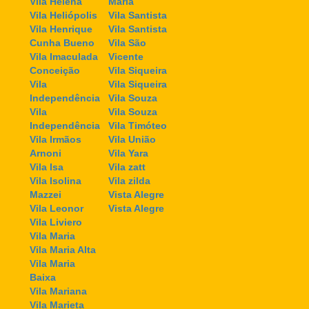
Vila Helena
Maria
Vila Heliópolis
Vila Santista
Vila Henrique
Vila Santista
Cunha Bueno
Vila São
Vila Imaculada
Vicente
Conceição
Vila Siqueira
Vila
Vila Siqueira
Independência
Vila Souza
Vila
Vila Souza
Independência
Vila Timóteo
Vila Irmãos
Vila União
Arnoni
Vila Yara
Vila Isa
Vila zatt
Vila Isolina
Vila zilda
Mazzei
Vista Alegre
Vila Leonor
Vista Alegre
Vila Liviero
Vila Maria
Vila Maria Alta
Vila Maria
Baixa
Vila Mariana
Vila Marieta