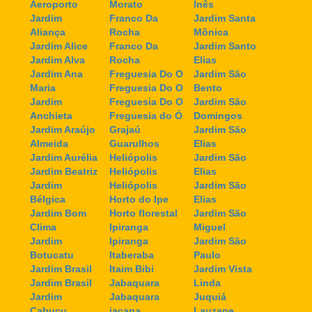
Aeroporto
Morato
Inês
Jardim
Franco Da
Jardim Santa
Aliança
Rocha
Mônica
Jardim Alice
Franco Da
Jardim Santo
Jardim Alva
Rocha
Elias
Jardim Ana
Freguesia Do O
Jardim São
Maria
Freguesia Do O
Bento
Jardim
Freguesia Do O
Jardim São
Anchieta
Freguesia do Ó
Domingos
Jardim Araújo
Grajaú
Jardim São
Almeida
Guarulhos
Elias
Jardim Aurélia
Heliópolis
Jardim São
Jardim Beatriz
Heliópolis
Elias
Jardim
Heliópolis
Jardim São
Bélgica
Horto do Ipe
Elias
Jardim Bom
Horto florestal
Jardim São
Clima
Ipiranga
Miguel
Jardim
Ipiranga
Jardim São
Botucatu
Itaberaba
Paulo
Jardim Brasil
Itaim Bibi
Jardim Vista
Jardim Brasil
Jabaquara
Linda
Jardim
Jabaquara
Juquiá
Cabuçu
jaçana
Lauzane