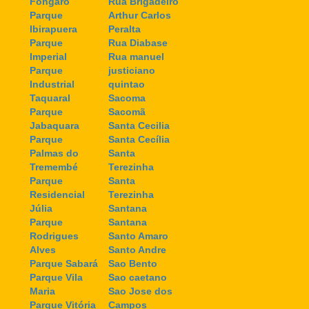
Fongaro
Rua Brigadeiro
Parque
Arthur Carlos
Ibirapuera
Peralta
Parque
Rua Diabase
Imperial
Rua manuel
Parque
justiciano
Industrial
quintao
Taquaral
Sacoma
Parque
Sacomã
Jabaquara
Santa Cecilia
Parque
Santa Cecília
Palmas do
Santa
Tremembé
Terezinha
Parque
Santa
Residencial
Terezinha
Júlia
Santana
Parque
Santana
Rodrigues
Santo Amaro
Alves
Santo Andre
Parque Sabará
Sao Bento
Parque Vila
Sao caetano
Maria
Sao Jose dos
Parque Vitória
Campos