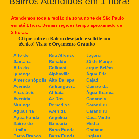
Bairros Atendidos em 1 hora!
Atendemos toda a região da zona norte de São Paulo
em até 1 hora. Demais regiões tempo aproximado de
2 horas.
Clique sobre o Bairro desejado e solicite um
técnico! Visita e Orçamento Gratuito
Alto de
Rua Alfonso
Jaçanã
Santana
Renaldo
25 de Março
Alto do
Gallucci
arque Belém
Ipiranga
Alphaville
Água Fria
Americanópolis
Alto Da lapa
Cajati
Avenida
Anhanguera
Campo da
Anastácio
Atibaia
Água Branca
Avenida
Av Dos
Cananéia
Mutinga
Remedios
Carandiru
Àgua Fria
Avenida
Carandiru
Água Funda
Angélica
Casa Verde
Bairro do
Bancaria
Media
Limão
Barra Funda
Chácara
Barro Branco
Barra Funda
Inglesa