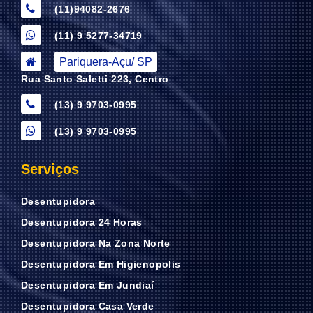
(11)94082-2676
(11) 9 5277-34719
Pariquera-Açu/ SP
Rua Santo Saletti 223, Centro
(13) 9 9703-0995
(13) 9 9703-0995
Serviços
Desentupidora
Desentupidora 24 Horas
Desentupidora Na Zona Norte
Desentupidora Em Higienopolis
Desentupidora Em Jundiaí
Desentupidora Casa Verde