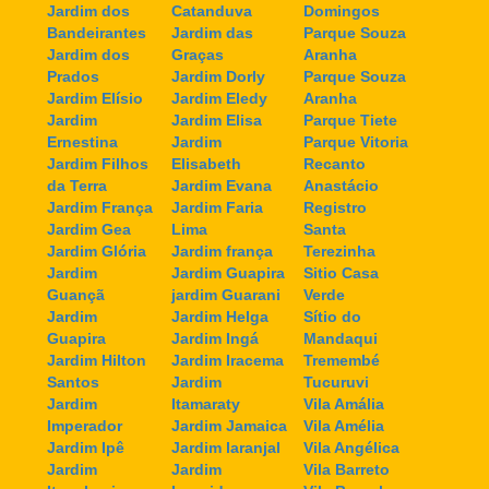
Jardim dos
Catanduva
Domingos
Bandeirantes
Jardim das
Parque Souza
Jardim dos
Graças
Aranha
Prados
Jardim Dorly
Parque Souza
Jardim Elísio
Jardim Eledy
Aranha
Jardim
Jardim Elisa
Parque Tiete
Ernestina
Jardim
Parque Vitoria
Jardim Filhos
Elisabeth
Recanto
da Terra
Jardim Evana
Anastácio
Jardim França
Jardim Faria
Registro
Jardim Gea
Lima
Santa
Jardim Glória
Jardim frança
Terezinha
Jardim
Jardim Guapira
Sitio Casa
Guançã
jardim Guarani
Verde
Jardim
Jardim Helga
Sítio do
Guapira
Jardim Ingá
Mandaqui
Jardim Hilton
Jardim Iracema
Tremembé
Santos
Jardim
Tucuruvi
Jardim
Itamaraty
Vila Amália
Imperador
Jardim Jamaica
Vila Amélia
Jardim Ipê
Jardim laranjal
Vila Angélica
Jardim
Jardim
Vila Barreto