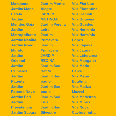
Marajoara
Jardim Monte
Vila Fiat Lux
Jardim Maria
Alegre
Vila Florentina
Estela
JARDIM
Vila Genioli
Jardim
MUTINGA
Vila Gouveia
Mendes Gaia
Jardim Pereira
Vila Guedes
Jardim
Leite
Vila Hermínia
Metropolitano
Jardim
Vila Hermínia
Jardim Natália
Primavera
Lopes
Jardim Novo
Jardim
Vila Itapeva
Mundo
Primavera
Vila Jaguari
Jardim
JARDIM
Vila Liderança
Oriental
REGINA
Vila Mangalot
Jardim
Jardim Sao
Vila Maria
Palmares
Bento
Baixa
Jardim
Jardim Sao
Vila Maria
Patente
paulo
Eugênia
Jardim
Jardim Sao
Vila Mariza
Patente Novo
paulo
Mazzei
Jardim Peri
Jardim Saõ
Vila Medeiros
Jardim
Luís
Vila Minosi
Previdência
Jardim São
Vila Nova
Jardim Sabará
Silvestre
Cachoeirinha