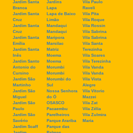
Jardim Santa
Jardins
Vila Paulo
Branca
Lapa
Raveli
Jardim Santa
Lapa de Baixo
Vila Pita
Cruz
Limão
Vila Roque
Jardim Santa
Mandaqui
Vila Rossin
Cruz
Mandaqui
Vila Sabrina
Jardim Santa
Maripora
Vila Sabrina
Emília
Marsilac
Vila Santa
Jardim Santa
Matriz
Terezinha
Inês
Moema
Vila Soares
Jardim Santo
Moema
Vila Terezinha
Antonio do
Morumbi
Vila Vanda
Cursino
Morumbi
Vila Vanda
Jardim São
Morumbi do
Vila Vista
Martinho
Sul
Alegre
Jardim São
Nossa Senhora
Vila Vitorio
Miguel
do Ó
Mazzei
Jardim São
OSASCO
Vila Zat
Paulo
Pacaembu
Vila Zélia
Jardim São
Parelheiros
Vila Zulmira
Savério
Parque Arariba
Maria
Jardim Scaff
Parque das
Jardim
Palmas