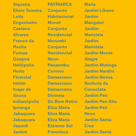
Siqueira
PATRIARCA
Maria
Elisio Teixeira
Conjunto
Jardim Líbano
Leite
Habitacional
Jardim
Engenheiro
Monet
Mangalot
Caetano
Conjunto
Jardim
Alvares
Residencial
Maristela
Franco da
Morumbi
Jardim
Rocha
Conjunto
Maristela
Furnas
Residencial
Jardim Monte
Guapira
Novo
Alegre
Heliópolis
Pacaembu
Jardim Mutinga
Horto
Cursino
Jardim Nardini
Florestal
Damasceno
Jardim Nossa
Imirim
Damasceno
Senhora da
Inajar de
Damasceno
Consolata
Sousa
Divineia
Jardim Peri
Indianópolis
Do Bom Retiro
Jardim Peri Alto
Ipiranga
Eliza Maria
Jardim Peri
Jabaquara
Eliza Maria
Novo
Jabaquara
Eliza Maria
Jardim Santa
Jaçanã
Extremo Sul
Cruz
Jardim
Francisco
Jardim Santa