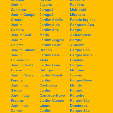
Jardim
Jaçana
Paulista
Campina
Jaraguá
Mairiporã
Jardim Campo
Jaraguá
Miracatu
Grande
Jardim Adélia
Parada Inglesa
Jardim
Jardim Aida
Pariquera Açu
Castelo
Jardim Ana
Parque
Jardim Ceci
Maria
Anhanquera
Jardim
Jardim Ângela
Parque
Celeste
Jardim Barro
Anhembi
Jardim Climax
Branco
Parque Leo
Jardim
Jardim Bela
Parque Maria
Consórcio
Vista
Domtila
Jardim Costa
Jardim Bom
Parque
Bueno
Refúgio
Monteiro
Jardim Costa
Jardim Brasil
Soares
Pereira
Jardim
Parque Novo
Jardim da
Cachoeira
Mundo
Saúde
Jardim
Parque
Jardim das
Camargo Novo
Peruche
Predras
Jardim Campo
Parque São
Jardim do
Limpo
Domingos
Carmo
Jardim
Parque São