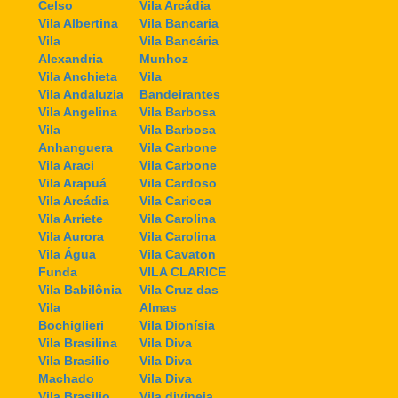
Celso
Vila Arcádia
Vila Albertina
Vila Bancaria
Vila
Vila Bancária
Alexandria
Munhoz
Vila Anchieta
Vila
Vila Andaluzia
Bandeirantes
Vila Angelina
Vila Barbosa
Vila
Vila Barbosa
Anhanguera
Vila Carbone
Vila Araci
Vila Carbone
Vila Arapuá
Vila Cardoso
Vila Arcádia
Vila Carioca
Vila Arriete
Vila Carolina
Vila Aurora
Vila Carolina
Vila Água
Vila Cavaton
Funda
VILA CLARICE
Vila Babilônia
Vila Cruz das
Vila
Almas
Bochiglieri
Vila Dionísia
Vila Brasilina
Vila Diva
Vila Brasilio
Vila Diva
Machado
Vila Diva
Vila Brasilio
Vila divineia