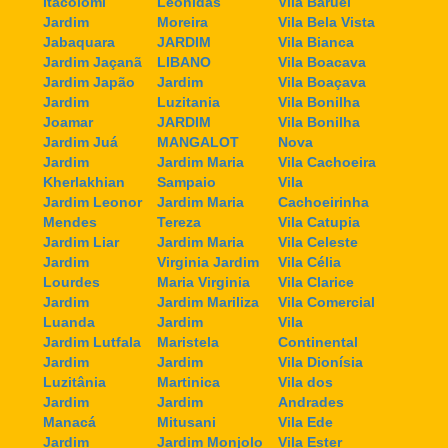
Itacolomi
Leonidas
Vila Baruel
Jardim
Moreira
Vila Bela Vista
Jabaquara
JARDIM
Vila Bianca
Jardim Jaçanã
LIBANO
Vila Boacava
Jardim Japão
Jardim
Vila Boaçava
Jardim
Luzitania
Vila Bonilha
Joamar
JARDIM
Vila Bonilha
Jardim Juá
MANGALOT
Nova
Jardim
Jardim Maria
Vila Cachoeira
Kherlakhian
Sampaio
Vila
Jardim Leonor
Jardim Maria
Cachoeirinha
Mendes
Tereza
Vila Catupia
Jardim Liar
Jardim Maria
Vila Celeste
Jardim
Virginia Jardim
Vila Célia
Lourdes
Maria Virginia
Vila Clarice
Jardim
Jardim Mariliza
Vila Comercial
Luanda
Jardim
Vila
Jardim Lutfala
Maristela
Continental
Jardim
Jardim
Vila Dionísia
Luzitânia
Martinica
Vila dos
Jardim
Jardim
Andrades
Manacá
Mitusani
Vila Ede
Jardim
Jardim Monjolo
Vila Ester