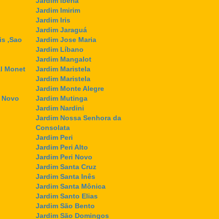
Jardim Ibéria
Jardim Imirim
Jardim Iris
Jardim Jaraguá
is ,Sao
Jardim Jose Maria
Jardim Líbano
Jardim Mangalot
l Monet
Jardim Maristela
Jardim Maristela
Jardim Monte Alegre
l Novo
Jardim Mutinga
Jardim Nardini
Jardim Nossa Senhora da
Consolata
Jardim Peri
Jardim Peri Alto
Jardim Peri Novo
Jardim Santa Cruz
Jardim Santa Inês
Jardim Santa Mônica
Jardim Santo Elias
Jardim São Bento
Jardim São Domingos