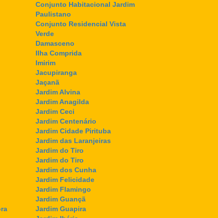
Conjunto Habitacional Jardim
Paulistano
Conjunto Residencial Vista
Verde
Damasceno
Ilha Comprida
Imirim
Jacupiranga
Jaçanã
Jardim Alvina
Jardim Anagilda
Jardim Ceci
Jardim Centenário
Jardim Cidade Pirituba
Jardim das Laranjeiras
Jardim do Tiro
Jardim do Tiro
Jardim dos Cunha
Jardim Felicidade
Jardim Flamingo
Jardim Guançã
ra
Jardim Guapira