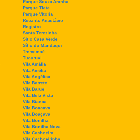
Parque Souza Aranha
Parque Tiete
Parque Vitoria
Recanto Anastácio
Registro
Santa Terezinha
Sitio Casa Verde
Sítio do Mandaqui
Tremembé
Tucuruvi
o
Vila Amália
Vila Amélia
Vila Angélica
Vila Barreto
Vila Baruel
Vila Bela Vista
Vila Bianca
Vila Boacava
Vila Boaçava
Vila Bonilha
Vila Bonilha Nova
Vila Cachoeira
Vila Cachoeirinha