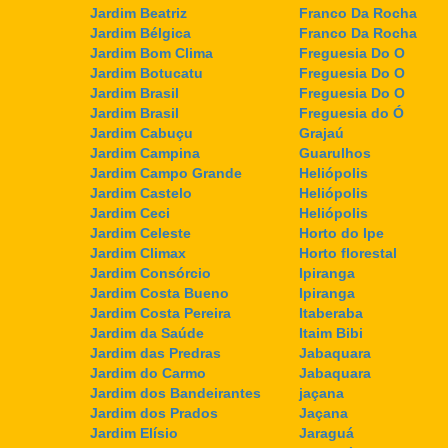
Jardim Beatriz
Franco Da Rocha
Jardim Bélgica
Franco Da Rocha
Jardim Bom Clima
Freguesia Do O
Jardim Botucatu
Freguesia Do O
Jardim Brasil
Freguesia Do O
Jardim Brasil
Freguesia do Ó
Jardim Cabuçu
Grajaú
Jardim Campina
Guarulhos
Jardim Campo Grande
Heliópolis
Jardim Castelo
Heliópolis
Jardim Ceci
Heliópolis
Jardim Celeste
Horto do Ipe
Jardim Climax
Horto florestal
Jardim Consórcio
Ipiranga
Jardim Costa Bueno
Ipiranga
Jardim Costa Pereira
Itaberaba
Jardim da Saúde
Itaim Bibi
Jardim das Predras
Jabaquara
Jardim do Carmo
Jabaquara
Jardim dos Bandeirantes
jaçana
Jardim dos Prados
Jaçana
Jardim Elísio
Jaraguá