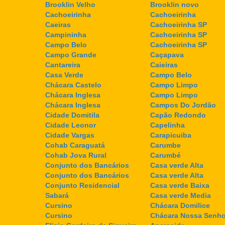
Brooklin Velho
Brooklin novo
Cachoeirinha
Cachoeirinha
Caeiras
Cachoeirinha SP
Campininha
Cachoeirinha SP
Campo Belo
Cachoeirinha SP
Campo Grande
Caçapava
Cantareira
Caieiras
Casa Verde
Campo Belo
Chácara Castelo
Campo Limpo
Chácara Inglesa
Campo Limpo
Chácara Inglesa
Campos Do Jordão
Cidade Domitila
Capão Redondo
Cidade Leonor
Capelinha
Cidade Vargas
Carapicuiba
Cohab Caraguatá
Carumbe
Cohab Jova Rural
Carumbé
Conjunto dos Bancários
Casa verde Alta
Conjunto dos Bancários
Casa verde Alta
Conjunto Residencial
Casa verde Baixa
Sabará
Casa verde Media
Cursino
Chácara Domilice
Cursino
Chácara Nossa Senho