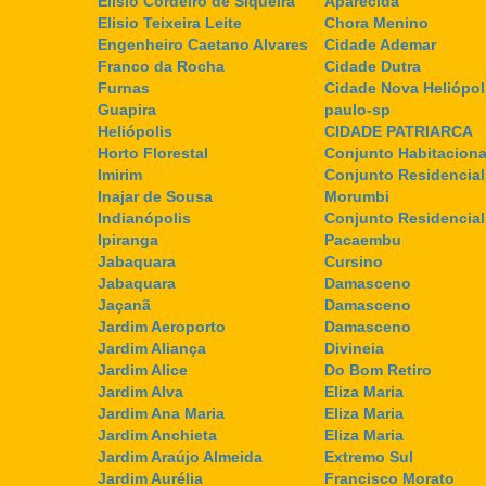
Elisio Cordeiro de Siqueira
Aparecida
Elisio Teixeira Leite
Chora Menino
Engenheiro Caetano Alvares
Cidade Ademar
Franco da Rocha
Cidade Dutra
Furnas
Cidade Nova Heliópol
Guapira
paulo-sp
Heliópolis
CIDADE PATRIARCA
Horto Florestal
Conjunto Habitaciona
Imirim
Conjunto Residencial
Inajar de Sousa
Morumbi
Indianópolis
Conjunto Residencia
Ipiranga
Pacaembu
Jabaquara
Cursino
Jabaquara
Damasceno
Jaçanã
Damasceno
Jardim Aeroporto
Damasceno
Jardim Aliança
Divineia
Jardim Alice
Do Bom Retiro
Jardim Alva
Eliza Maria
Jardim Ana Maria
Eliza Maria
Jardim Anchieta
Eliza Maria
Jardim Araújo Almeida
Extremo Sul
Jardim Aurélia
Francisco Morato