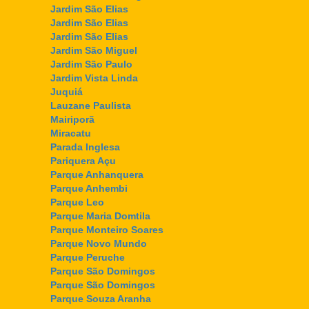
Jardim São Elias
Jardim São Elias
Jardim São Elias
Jardim São Miguel
Jardim São Paulo
Jardim Vista Linda
Juquiá
Lauzane Paulista
Mairiporã
Miracatu
Parada Inglesa
Pariquera Açu
Parque Anhanquera
Parque Anhembi
Parque Leo
Parque Maria Domtila
Parque Monteiro Soares
Parque Novo Mundo
Parque Peruche
Parque São Domingos
Parque São Domingos
Parque Souza Aranha