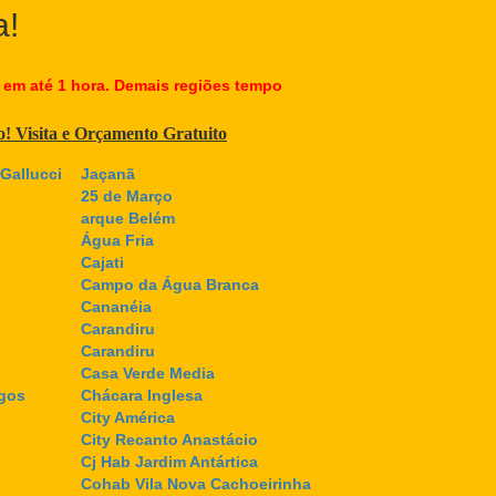
a!
 em até 1 hora. Demais regiões tempo
co! Visita e Orçamento Gratuito
Gallucci
Jaçanã
25 de Março
arque Belém
Água Fria
Cajati
Campo da Água Branca
Cananéia
Carandiru
Carandiru
Casa Verde Media
gos
Chácara Inglesa
City América
City Recanto Anastácio
Cj Hab Jardim Antártica
Cohab Vila Nova Cachoeirinha