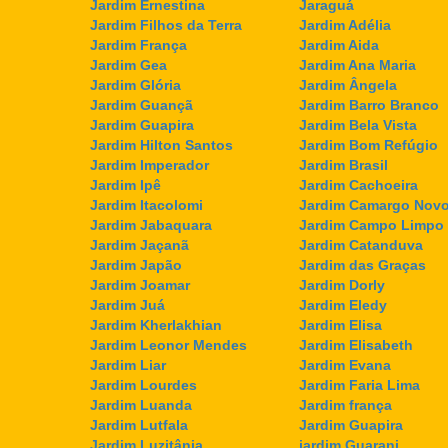
Jardim Ernestina
Jaraguá
Jardim Filhos da Terra
Jardim Adélia
Jardim França
Jardim Aida
Jardim Gea
Jardim Ana Maria
Jardim Glória
Jardim Ângela
Jardim Guançã
Jardim Barro Branco
Jardim Guapira
Jardim Bela Vista
Jardim Hilton Santos
Jardim Bom Refúgio
Jardim Imperador
Jardim Brasil
Jardim Ipê
Jardim Cachoeira
Jardim Itacolomi
Jardim Camargo Nov
Jardim Jabaquara
Jardim Campo Limpo
Jardim Jaçanã
Jardim Catanduva
Jardim Japão
Jardim das Graças
Jardim Joamar
Jardim Dorly
Jardim Juá
Jardim Eledy
Jardim Kherlakhian
Jardim Elisa
Jardim Leonor Mendes
Jardim Elisabeth
Jardim Liar
Jardim Evana
Jardim Lourdes
Jardim Faria Lima
Jardim Luanda
Jardim frança
Jardim Lutfala
Jardim Guapira
Jardim Luzitânia
jardim Guarani