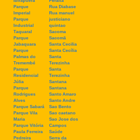
Ibirapuera
Peralta
Parque
Rua Diabase
Imperial
Rua manuel
Parque
justiciano
Industrial
quintao
Taquaral
Sacoma
Parque
Sacomã
Jabaquara
Santa Cecilia
Parque
Santa Cecília
Palmas do
Santa
Tremembé
Terezinha
Parque
Santa
Residencial
Terezinha
Júlia
Santana
Parque
Santana
Rodrigues
Santo Amaro
Alves
Santo Andre
Parque Sabará
Sao Bento
Parque Vila
Sao caetano
Maria
Sao Jose dos
Parque Vitória
Campos
Paula Ferreira
Saúde
Pedreira
Serra da