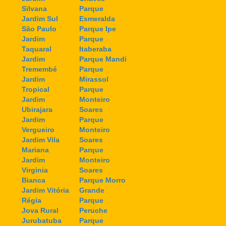
Silvana
Parque
Jardim Sul
Esmeralda
São Paulo
Parque Ipe
Jardim
Parque
Taquaral
Itaberaba
Jardim
Parque Mandi
Tremembé
Parque
Jardim
Mirassol
Tropical
Parque
Jardim
Monteiro
Ubirajara
Soares
Jardim
Parque
Vergueiro
Monteiro
Jardim Vila
Soares
Mariana
Parque
Jardim
Monteiro
Virginia
Soares
Bianca
Parque Morro
Jardim Vitória
Grande
Régia
Parque
Jova Rural
Peruche
Jurubatuba
Parque