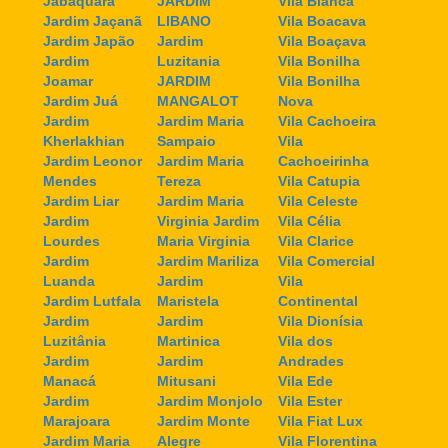
Jabaquara
JARDIM
Vila Bianca
Jardim Jaçanã
LIBANO
Vila Boacava
Jardim Japão
Jardim
Vila Boaçava
Jardim
Luzitania
Vila Bonilha
Joamar
JARDIM
Vila Bonilha
Jardim Juá
MANGALOT
Nova
Jardim
Jardim Maria
Vila Cachoeira
Kherlakhian
Sampaio
Vila
Jardim Leonor
Jardim Maria
Cachoeirinha
Mendes
Tereza
Vila Catupia
Jardim Liar
Jardim Maria
Vila Celeste
Jardim
Virginia Jardim
Vila Célia
Lourdes
Maria Virginia
Vila Clarice
Jardim
Jardim Mariliza
Vila Comercial
Luanda
Jardim
Vila
Jardim Lutfala
Maristela
Continental
Jardim
Jardim
Vila Dionísia
Luzitânia
Martinica
Vila dos
Jardim
Jardim
Andrades
Manacá
Mitusani
Vila Ede
Jardim
Jardim Monjolo
Vila Ester
Marajoara
Jardim Monte
Vila Fiat Lux
Jardim Maria
Alegre
Vila Florentina