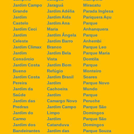
Jardim Campo
Jaraguá
Miracatu
Grande
Jardim Adélia
Parada Inglesa
Jardim
Jardim Aida
Pariquera Açu
Castelo
Jardim Ana
Parque
Jardim Ceci
Maria
Anhanquera
Jardim
Jardim Ângela
Parque
Celeste
Jardim Barro
Anhembi
Jardim Climax
Branco
Parque Leo
Jardim
Jardim Bela
Parque Maria
Consórcio
Vista
Domtila
Jardim Costa
Jardim Bom
Parque
Bueno
Refúgio
Monteiro
Jardim Costa
Jardim Brasil
Soares
Pereira
Jardim
Parque Novo
Jardim da
Cachoeira
Mundo
Saúde
Jardim
Parque
Jardim das
Camargo Novo
Peruche
Predras
Jardim Campo
Parque São
Jardim do
Limpo
Domingos
Carmo
Jardim
Parque São
Jardim dos
Catanduva
Domingos
Bandeirantes
Jardim das
Parque Souza