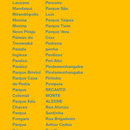
Lauzane
Peruche
Mandaqui
Parque São
Mirandópolis
Luís
Moema
Parque Taipas
Moema
Parque Tiete
Novo Piraju
Parque Vera
Palmas do
Cruz
Tremembé
Pedreira
Parada
penha
Inglesa
Perdizes
Paraíso
Peri Alto
Paraíso
Pindamonhangaba
Parque Bristol
Pindamonhangaba
Parque Casa
Pirituba
de Pedra
Pompeia
Parque
RECANTO
Colonial
MONTE
Parque Edu
ALEGRE
Chaves
Rua Afonso
Parque
Sardinha
Fongaro
Rua Brigadeiro
Parque
Arthur Carlos