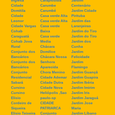
Inglesa
Carapicuiba
Jardim
Cidade
Carumbe
Centenário
Domitila
Carumbé
Jardim Cidade
Cidade
Casa verde Alta
Pirituba
Leonor
Casa verde Alta
Jardim das
Cidade Vargas
Casa verde
Laranjeiras
Cohab
Baixa
Jardim do Tiro
Caraguatá
Casa verde
Jardim do Tiro
Cohab Jova
Media
Jardim dos
Rural
Chácara
Cunha
Conjunto dos
Domilice
Jardim
Bancários
Chácara Nossa
Felicidade
Conjunto dos
Senhora
Jardim
Bancários
Aparecida
Flamingo
Conjunto
Chora Menino
Jardim Guançã
Residencial
Cidade Ademar
Jardim Guapira
Sabará
Cidade Dutra
Jardim Ibéria
Cursino
Cidade Nova
Jardim Imirim
Cursino
Heliópolis ,Sao
Jardim Iris
Elisio
paulo-sp
Jardim Jaraguá
Cordeiro de
CIDADE
Jardim Jose
Siqueira
PATRIARCA
Maria
Elisio Teixeira
Conjunto
Jardim Líbano