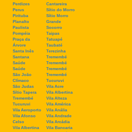
Perdizes
Cantareira
Perus
Sítio do Morro
Pirituba
Sítio Morro
Planalto
Grande
Paulista
Socorro
Pompéia
Taipas
Praça da
Tatuapé
Árvore
Taubaté
Santa Inês
Terezinha
Santana
Tremembé
Saúde
Tremembé
Saúde
Tremembé
São João
Tremembé
Clímaco
Tucuruvi
São Judas
Vila Acre
Sítio Tapera
Vila Albertina
Tremembé
Vila Alteza
Tucuruvi
Vila América
Vila Aeroporto
Vila Anália
Vila Afonso
Vila Andrade
Celso
Vila Arcádia
Vila Albertina
Vila Bancaria