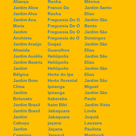
Aliança
Rocha
Mônica
Jardim Alice
Franco Da
Jardim Santo
Jardim Alva
Rocha
Elias
Jardim Ana
Freguesia Do O
Jardim São
Maria
Freguesia Do O
Bento
Jardim
Freguesia Do O
Jardim São
Anchieta
Freguesia do Ó
Domingos
Jardim Araújo
Grajaú
Jardim São
Almeida
Guarulhos
Elias
Jardim Aurélia
Heliópolis
Jardim São
Jardim Beatriz
Heliópolis
Elias
Jardim
Heliópolis
Jardim São
Bélgica
Horto do Ipe
Elias
Jardim Bom
Horto florestal
Jardim São
Clima
Ipiranga
Miguel
Jardim
Ipiranga
Jardim São
Botucatu
Itaberaba
Paulo
Jardim Brasil
Itaim Bibi
Jardim Vista
Jardim Brasil
Jabaquara
Linda
Jardim
Jabaquara
Juquiá
Cabuçu
jaçana
Lauzane
Jardim
Jaçana
Paulista
Campina
Jaraguá
Mairiporã