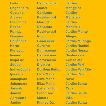
Leite
Habitacional
Jardim
Engenheiro
Monet
Mangalot
Caetano
Conjunto
Jardim
Alvares
Residencial
Maristela
Franco da
Morumbi
Jardim
Rocha
Conjunto
Maristela
Furnas
Residencial
Jardim Monte
Guapira
Novo
Alegre
Heliópolis
Pacaembu
Jardim Mutinga
Horto
Cursino
Jardim Nardini
Florestal
Damasceno
Jardim Nossa
Imirim
Damasceno
Senhora da
Inajar de
Damasceno
Consolata
Sousa
Divineia
Jardim Peri
Indianópolis
Do Bom Retiro
Jardim Peri Alto
Ipiranga
Eliza Maria
Jardim Peri
Jabaquara
Eliza Maria
Novo
Jabaquara
Eliza Maria
Jardim Santa
Jaçanã
Extremo Sul
Cruz
Jardim
Francisco
Jardim Santa
Aeroporto
Morato
Inês
Jardim
Franco Da
Jardim Santa