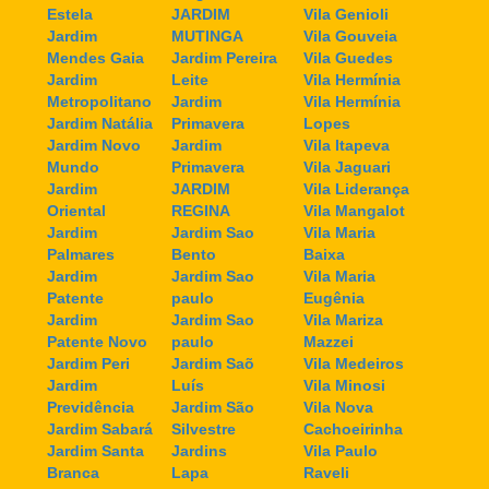
Estela
JARDIM
Vila Genioli
Jardim
MUTINGA
Vila Gouveia
Mendes Gaia
Jardim Pereira
Vila Guedes
Jardim
Leite
Vila Hermínia
Metropolitano
Jardim
Vila Hermínia
Jardim Natália
Primavera
Lopes
Jardim Novo
Jardim
Vila Itapeva
Mundo
Primavera
Vila Jaguari
Jardim
JARDIM
Vila Liderança
Oriental
REGINA
Vila Mangalot
Jardim
Jardim Sao
Vila Maria
Palmares
Bento
Baixa
Jardim
Jardim Sao
Vila Maria
Patente
paulo
Eugênia
Jardim
Jardim Sao
Vila Mariza
Patente Novo
paulo
Mazzei
Jardim Peri
Jardim Saõ
Vila Medeiros
Jardim
Luís
Vila Minosi
Previdência
Jardim São
Vila Nova
Jardim Sabará
Silvestre
Cachoeirinha
Jardim Santa
Jardins
Vila Paulo
Branca
Lapa
Raveli