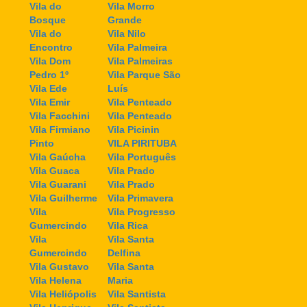
Vila do
Vila Morro
Bosque
Grande
Vila do
Vila Nilo
Encontro
Vila Palmeira
Vila Dom
Vila Palmeiras
Pedro 1º
Vila Parque São
Vila Ede
Luís
Vila Emir
Vila Penteado
Vila Facchini
Vila Penteado
Vila Firmiano
Vila Picinin
Pinto
VILA PIRITUBA
Vila Gaúcha
Vila Português
Vila Guaca
Vila Prado
Vila Guarani
Vila Prado
Vila Guilherme
Vila Primavera
Vila
Vila Progresso
Gumercindo
Vila Rica
Vila
Vila Santa
Gumercindo
Delfina
Vila Gustavo
Vila Santa
Vila Helena
Maria
Vila Heliópolis
Vila Santista