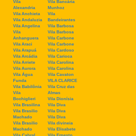
Vila
Vila Bancária
Alexandria
Munhoz
Vila Anchieta
Vila
Vila Andaluzia
Bandeirantes
Vila Angelina
Vila Barbosa
Vila
Vila Barbosa
Anhanguera
Vila Carbone
Vila Araci
Vila Carbone
Vila Arapuá
Vila Cardoso
Vila Arcádia
Vila Carioca
Vila Arriete
Vila Carolina
Vila Aurora
Vila Carolina
Vila Água
Vila Cavaton
Funda
VILA CLARICE
Vila Babilônia
Vila Cruz das
Vila
Almas
Bochiglieri
Vila Dionísia
Vila Brasilina
Vila Diva
Vila Brasilio
Vila Diva
Machado
Vila Diva
Vila Brasilio
Vila divineia
Machado
Vila Elisabete
Vila Cabral
Vila Ernesto