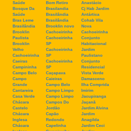
Saúde
Bom Retiro
Anastácio
Bosque Da
Brasilandia
Cj Hab Jardim
Saúde
Brasilândia
Antártica
Bras Leme
Brasilândia
Cohab Vila
Brasilândia
Brooklin novo
Nova
Brooklin
Cachoeirinha
Cachoeirinha
Paulista
Cachoeirinha
Conjunto
Brooklin
SP
Habitacional
Velho
Cachoeirinha
Jardim
Cachoeirinha
SP
Paulistano
Caeiras
Cachoeirinha
Conjunto
Campininha
SP
Residencial
Campo Belo
Caçapava
Vista Verde
Campo
Caieiras
Damasceno
Grande
Campo Belo
Ilha Comprida
Cantareira
Campo Limpo
Imirim
Casa Verde
Campo Limpo
Jacupiranga
Chácara
Campos Do
Jaçanã
Castelo
Jordão
Jardim Alvina
Chácara
Capão
Jardim
Inglesa
Redondo
Anagilda
Chácara
Capelinha
Jardim Ceci