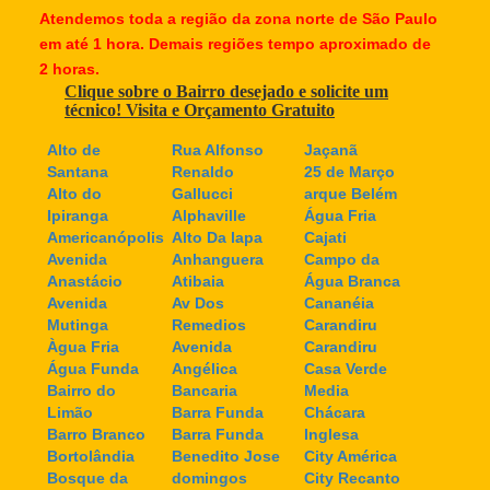
Atendemos toda a região da zona norte de São Paulo
em até 1 hora. Demais regiões tempo aproximado de
2 horas.
Clique sobre o Bairro desejado e solicite um
técnico! Visita e Orçamento Gratuito
Alto de
Rua Alfonso
Jaçanã
Santana
Renaldo
25 de Março
Alto do
Gallucci
arque Belém
Ipiranga
Alphaville
Água Fria
Americanópolis
Alto Da lapa
Cajati
Avenida
Anhanguera
Campo da
Anastácio
Atibaia
Água Branca
Avenida
Av Dos
Cananéia
Mutinga
Remedios
Carandiru
Àgua Fria
Avenida
Carandiru
Água Funda
Angélica
Casa Verde
Bairro do
Bancaria
Media
Limão
Barra Funda
Chácara
Barro Branco
Barra Funda
Inglesa
Bortolândia
Benedito Jose
City América
Bosque da
domingos
City Recanto