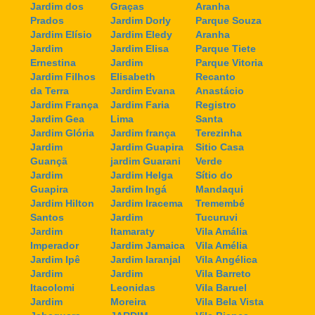
Jardim dos
Graças
Aranha
Prados
Jardim Dorly
Parque Souza
Jardim Elísio
Jardim Eledy
Aranha
Jardim
Jardim Elisa
Parque Tiete
Ernestina
Jardim
Parque Vitoria
Jardim Filhos
Elisabeth
Recanto
da Terra
Jardim Evana
Anastácio
Jardim França
Jardim Faria
Registro
Jardim Gea
Lima
Santa
Jardim Glória
Jardim frança
Terezinha
Jardim
Jardim Guapira
Sitio Casa
Guançã
jardim Guarani
Verde
Jardim
Jardim Helga
Sítio do
Guapira
Jardim Ingá
Mandaqui
Jardim Hilton
Jardim Iracema
Tremembé
Santos
Jardim
Tucuruvi
Jardim
Itamaraty
Vila Amália
Imperador
Jardim Jamaica
Vila Amélia
Jardim Ipê
Jardim laranjal
Vila Angélica
Jardim
Jardim
Vila Barreto
Itacolomi
Leonidas
Vila Baruel
Jardim
Moreira
Vila Bela Vista