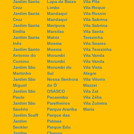
Jardim Santa
Lapa de Baixo
Vila Pita
Cruz
Limão
Vila Roque
Jardim Santa
Mandaqui
Vila Rossin
Cruz
Mandaqui
Vila Sabrina
Jardim Santa
Maripora
Vila Sabrina
Emília
Marsilac
Vila Santa
Jardim Santa
Matriz
Terezinha
Inês
Moema
Vila Soares
Jardim Santo
Moema
Vila Terezinha
Antonio do
Morumbi
Vila Vanda
Cursino
Morumbi
Vila Vanda
Jardim São
Morumbi do
Vila Vista
Martinho
Sul
Alegre
Jardim São
Nossa Senhora
Vila Vitorio
Miguel
do Ó
Mazzei
Jardim São
OSASCO
Vila Zat
Paulo
Pacaembu
Vila Zélia
Jardim São
Parelheiros
Vila Zulmira
Savério
Parque Arariba
Maria
Jardim Scaff
Parque das
Jardim
Palmas
Seckler
Parque Edu
Jardim
Chaves