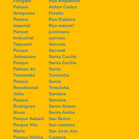
Fongaro
Rua Brigadeiro
Parque
Arthur Carlos
Ibirapuera
Peralta
Parque
Rua Diabase
Imperial
Rua manuel
Parque
justiciano
Industrial
quintao
Taquaral
Sacoma
Parque
Sacomã
Jabaquara
Santa Cecilia
Parque
Santa Cecília
Palmas do
Santa
Tremembé
Terezinha
Parque
Santa
Residencial
Terezinha
Júlia
Santana
Parque
Santana
Rodrigues
Santo Amaro
Alves
Santo Andre
Parque Sabará
Sao Bento
Parque Vila
Sao caetano
Maria
Sao Jose dos
Parque Vitória
Campos