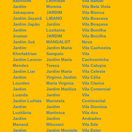
Itacolomi
Leonidas
Vila Baruel
Jardim
Moreira
Vila Bela Vista
Jabaquara
JARDIM
Vila Bianca
Jardim Jaçanã
LIBANO
Vila Boacava
Jardim Japão
Jardim
Vila Boaçava
Jardim
Luzitania
Vila Bonilha
Joamar
JARDIM
Vila Bonilha
Jardim Juá
MANGALOT
Nova
Jardim
Jardim Maria
Vila Cachoeira
Kherlakhian
Sampaio
Vila
Jardim Leonor
Jardim Maria
Cachoeirinha
Mendes
Tereza
Vila Catupia
Jardim Liar
Jardim Maria
Vila Celeste
Jardim
Virginia Jardim
Vila Célia
Lourdes
Maria Virginia
Vila Clarice
Jardim
Jardim Mariliza
Vila Comercial
Luanda
Jardim
Vila
Jardim Lutfala
Maristela
Continental
Jardim
Jardim
Vila Dionísia
Luzitânia
Martinica
Vila dos
Jardim
Jardim
Andrades
Manacá
Mitusani
Vila Ede
Jardim
Jardim Monjolo
Vila Ester