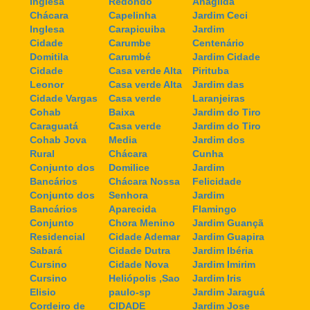
Inglesa
Redondo
Anagilda
Chácara
Capelinha
Jardim Ceci
Inglesa
Carapicuiba
Jardim
Cidade
Carumbe
Centenário
Domitila
Carumbé
Jardim Cidade
Cidade
Casa verde Alta
Pirituba
Leonor
Casa verde Alta
Jardim das
Cidade Vargas
Casa verde
Laranjeiras
Cohab
Baixa
Jardim do Tiro
Caraguatá
Casa verde
Jardim do Tiro
Cohab Jova
Media
Jardim dos
Rural
Chácara
Cunha
Conjunto dos
Domilice
Jardim
Bancários
Chácara Nossa
Felicidade
Conjunto dos
Senhora
Jardim
Bancários
Aparecida
Flamingo
Conjunto
Chora Menino
Jardim Guançã
Residencial
Cidade Ademar
Jardim Guapira
Sabará
Cidade Dutra
Jardim Ibéria
Cursino
Cidade Nova
Jardim Imirim
Cursino
Heliópolis ,Sao
Jardim Iris
Elisio
paulo-sp
Jardim Jaraguá
Cordeiro de
CIDADE
Jardim Jose