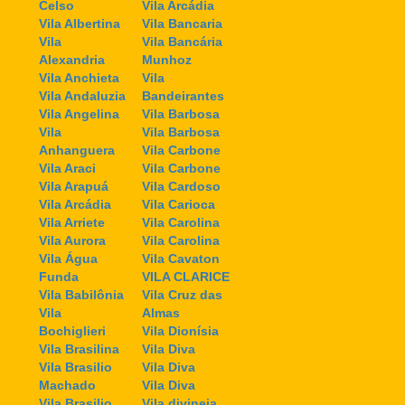
Celso
Vila Arcádia
Vila Albertina
Vila Bancaria
Vila
Vila Bancária
Alexandria
Munhoz
Vila Anchieta
Vila
Vila Andaluzia
Bandeirantes
Vila Angelina
Vila Barbosa
Vila
Vila Barbosa
Anhanguera
Vila Carbone
Vila Araci
Vila Carbone
Vila Arapuá
Vila Cardoso
Vila Arcádia
Vila Carioca
Vila Arriete
Vila Carolina
Vila Aurora
Vila Carolina
Vila Água
Vila Cavaton
Funda
VILA CLARICE
Vila Babilônia
Vila Cruz das
Vila
Almas
Bochiglieri
Vila Dionísia
Vila Brasilina
Vila Diva
Vila Brasilio
Vila Diva
Machado
Vila Diva
Vila Brasilio
Vila divineia