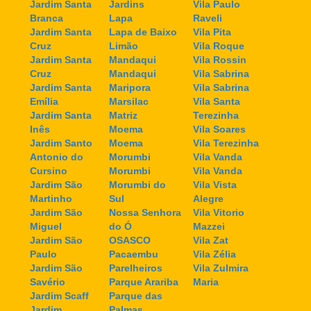
Jardim Santa
Jardins
Vila Paulo
Branca
Lapa
Raveli
Jardim Santa
Lapa de Baixo
Vila Pita
Cruz
Limão
Vila Roque
Jardim Santa
Mandaqui
Vila Rossin
Cruz
Mandaqui
Vila Sabrina
Jardim Santa
Maripora
Vila Sabrina
Emília
Marsilac
Vila Santa
Jardim Santa
Matriz
Terezinha
Inês
Moema
Vila Soares
Jardim Santo
Moema
Vila Terezinha
Antonio do
Morumbi
Vila Vanda
Cursino
Morumbi
Vila Vanda
Jardim São
Morumbi do
Vila Vista
Martinho
Sul
Alegre
Jardim São
Nossa Senhora
Vila Vitorio
Miguel
do Ó
Mazzei
Jardim São
OSASCO
Vila Zat
Paulo
Pacaembu
Vila Zélia
Jardim São
Parelheiros
Vila Zulmira
Savério
Parque Arariba
Maria
Jardim Scaff
Parque das
Jardim
Palmas