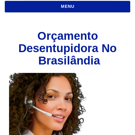
NAVEGAÇÃO
MENU
Orçamento
Desentupidora No
Brasilândia