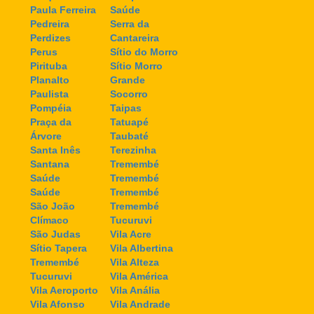
Paula Ferreira
Saúde
Pedreira
Serra da
Perdizes
Cantareira
Perus
Sítio do Morro
Pirituba
Sítio Morro
Planalto
Grande
Paulista
Socorro
Pompéia
Taipas
Praça da
Tatuapé
Árvore
Taubaté
Santa Inês
Terezinha
Santana
Tremembé
Saúde
Tremembé
Saúde
Tremembé
São João
Tremembé
Clímaco
Tucuruvi
São Judas
Vila Acre
Sítio Tapera
Vila Albertina
Tremembé
Vila Alteza
Tucuruvi
Vila América
Vila Aeroporto
Vila Anália
Vila Afonso
Vila Andrade