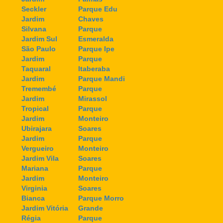
Seckler
Parque Edu
Jardim
Chaves
Silvana
Parque
Jardim Sul
Esmeralda
São Paulo
Parque Ipe
Jardim
Parque
Taquaral
Itaberaba
Jardim
Parque Mandi
Tremembé
Parque
Jardim
Mirassol
Tropical
Parque
Jardim
Monteiro
Ubirajara
Soares
Jardim
Parque
Vergueiro
Monteiro
Jardim Vila
Soares
Mariana
Parque
Jardim
Monteiro
Virginia
Soares
Bianca
Parque Morro
Jardim Vitória
Grande
Régia
Parque