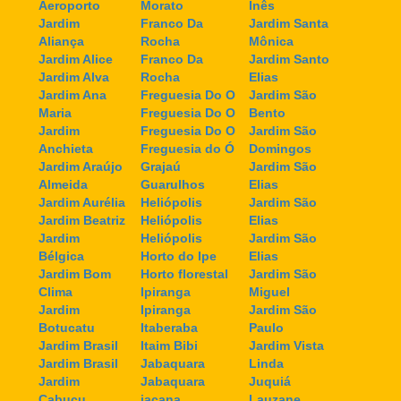
Aeroporto
Morato
Inês
Jardim
Franco Da
Jardim Santa
Aliança
Rocha
Mônica
Jardim Alice
Franco Da
Jardim Santo
Jardim Alva
Rocha
Elias
Jardim Ana
Freguesia Do O
Jardim São
Maria
Freguesia Do O
Bento
Jardim
Freguesia Do O
Jardim São
Anchieta
Freguesia do Ó
Domingos
Jardim Araújo
Grajaú
Jardim São
Almeida
Guarulhos
Elias
Jardim Aurélia
Heliópolis
Jardim São
Jardim Beatriz
Heliópolis
Elias
Jardim
Heliópolis
Jardim São
Bélgica
Horto do Ipe
Elias
Jardim Bom
Horto florestal
Jardim São
Clima
Ipiranga
Miguel
Jardim
Ipiranga
Jardim São
Botucatu
Itaberaba
Paulo
Jardim Brasil
Itaim Bibi
Jardim Vista
Jardim Brasil
Jabaquara
Linda
Jardim
Jabaquara
Juquiá
Cabuçu
jaçana
Lauzane