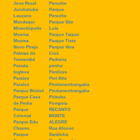
Jova Rural
Peruche
Jurubatuba
Parque
Lauzane
Peruche
Mandaqui
Parque São
Mirandópolis
Luís
Moema
Parque Taipas
Moema
Parque Tiete
Novo Piraju
Parque Vera
Palmas do
Cruz
Tremembé
Pedreira
Parada
penha
Inglesa
Perdizes
Paraíso
Peri Alto
Paraíso
Pindamonhangaba
Parque Bristol
Pindamonhangaba
Parque Casa
Pirituba
de Pedra
Pompeia
Parque
RECANTO
Colonial
MONTE
Parque Edu
ALEGRE
Chaves
Rua Afonso
Parque
Sardinha