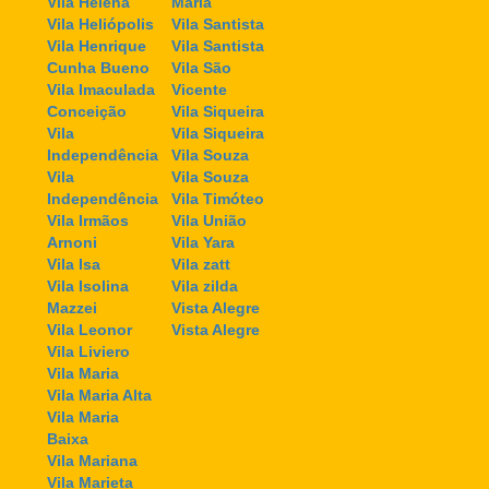
Vila Helena
Maria
Vila Heliópolis
Vila Santista
Vila Henrique
Vila Santista
Cunha Bueno
Vila São
Vila Imaculada
Vicente
Conceição
Vila Siqueira
Vila
Vila Siqueira
Independência
Vila Souza
Vila
Vila Souza
Independência
Vila Timóteo
Vila Irmãos
Vila União
Arnoni
Vila Yara
Vila Isa
Vila zatt
Vila Isolina
Vila zilda
Mazzei
Vista Alegre
Vila Leonor
Vista Alegre
Vila Liviero
Vila Maria
Vila Maria Alta
Vila Maria
Baixa
Vila Mariana
Vila Marieta