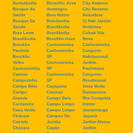
Bortolândia
Benedito Jose
City América
Bosque da
domingos
City Recanto
Saúde
Bom Retiro
Anastácio
Bosque Da
Brasilandia
Cj Hab Jardim
Saúde
Brasilândia
Antártica
Bras Leme
Brasilândia
Cohab Vila
Brasilândia
Brooklin novo
Nova
Brooklin
Cachoeirinha
Cachoeirinha
Paulista
Cachoeirinha
Conjunto
Brooklin
SP
Habitacional
Velho
Cachoeirinha
Jardim
Cachoeirinha
SP
Paulistano
Caeiras
Cachoeirinha
Conjunto
Campininha
SP
Residencial
Campo Belo
Caçapava
Vista Verde
Campo
Caieiras
Damasceno
Grande
Campo Belo
Ilha Comprida
Cantareira
Campo Limpo
Imirim
Casa Verde
Campo Limpo
Jacupiranga
Chácara
Campos Do
Jaçanã
Castelo
Jordão
Jardim Alvina
Chácara
Capão
Jardim