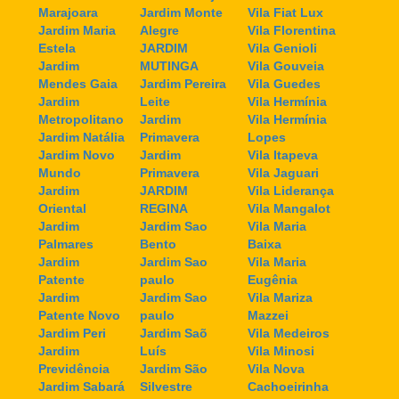
Marajoara
Jardim Monte
Vila Fiat Lux
Jardim Maria
Alegre
Vila Florentina
Estela
JARDIM
Vila Genioli
Jardim
MUTINGA
Vila Gouveia
Mendes Gaia
Jardim Pereira
Vila Guedes
Jardim
Leite
Vila Hermínia
Metropolitano
Jardim
Vila Hermínia
Jardim Natália
Primavera
Lopes
Jardim Novo
Jardim
Vila Itapeva
Mundo
Primavera
Vila Jaguari
Jardim
JARDIM
Vila Liderança
Oriental
REGINA
Vila Mangalot
Jardim
Jardim Sao
Vila Maria
Palmares
Bento
Baixa
Jardim
Jardim Sao
Vila Maria
Patente
paulo
Eugênia
Jardim
Jardim Sao
Vila Mariza
Patente Novo
paulo
Mazzei
Jardim Peri
Jardim Saõ
Vila Medeiros
Jardim
Luís
Vila Minosi
Previdência
Jardim São
Vila Nova
Jardim Sabará
Silvestre
Cachoeirinha