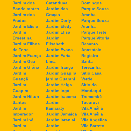
Jardim dos
Catanduva
Domingos
Bandeirantes
Jardim das
Parque Souza
Jardim dos
Graças
Aranha
Prados
Jardim Dorly
Parque Souza
Jardim Elísio
Jardim Eledy
Aranha
Jardim
Jardim Elisa
Parque Tiete
Ernestina
Jardim
Parque Vitoria
Jardim Filhos
Elisabeth
Recanto
da Terra
Jardim Evana
Anastácio
Jardim França
Jardim Faria
Registro
Jardim Gea
Lima
Santa
Jardim Glória
Jardim frança
Terezinha
Jardim
Jardim Guapira
Sitio Casa
Guançã
jardim Guarani
Verde
Jardim
Jardim Helga
Sítio do
Guapira
Jardim Ingá
Mandaqui
Jardim Hilton
Jardim Iracema
Tremembé
Santos
Jardim
Tucuruvi
Jardim
Itamaraty
Vila Amália
Imperador
Jardim Jamaica
Vila Amélia
Jardim Ipê
Jardim laranjal
Vila Angélica
Jardim
Jardim
Vila Barreto