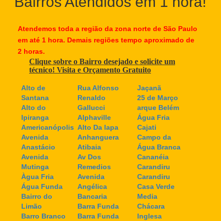
Bairros Atendidos em 1 hora!
Atendemos toda a região da zona norte de São Paulo
em até 1 hora. Demais regiões tempo aproximado de
2 horas.
Clique sobre o Bairro desejado e solicite um
técnico! Visita e Orçamento Gratuito
Alto de
Rua Alfonso
Jaçanã
Santana
Renaldo
25 de Março
Alto do
Gallucci
arque Belém
Ipiranga
Alphaville
Água Fria
Americanópolis
Alto Da lapa
Cajati
Avenida
Anhanguera
Campo da
Anastácio
Atibaia
Água Branca
Avenida
Av Dos
Cananéia
Mutinga
Remedios
Carandiru
Àgua Fria
Avenida
Carandiru
Água Funda
Angélica
Casa Verde
Bairro do
Bancaria
Media
Limão
Barra Funda
Chácara
Barro Branco
Barra Funda
Inglesa