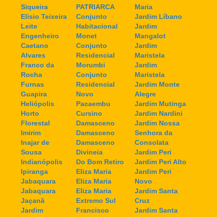
Siqueira
PATRIARCA
Maria
Elisio Teixeira
Conjunto
Jardim Líbano
Leite
Habitacional
Jardim
Engenheiro
Monet
Mangalot
Caetano
Conjunto
Jardim
Alvares
Residencial
Maristela
Franco da
Morumbi
Jardim
Rocha
Conjunto
Maristela
Furnas
Residencial
Jardim Monte
Guapira
Novo
Alegre
Heliópolis
Pacaembu
Jardim Mutinga
Horto
Cursino
Jardim Nardini
Florestal
Damasceno
Jardim Nossa
Imirim
Damasceno
Senhora da
Inajar de
Damasceno
Consolata
Sousa
Divineia
Jardim Peri
Indianópolis
Do Bom Retiro
Jardim Peri Alto
Ipiranga
Eliza Maria
Jardim Peri
Jabaquara
Eliza Maria
Novo
Jabaquara
Eliza Maria
Jardim Santa
Jaçanã
Extremo Sul
Cruz
Jardim
Francisco
Jardim Santa