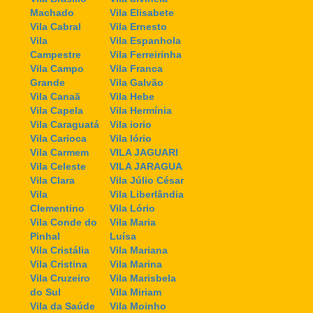
Machado
Vila Elisabete
Vila Cabral
Vila Ernesto
Vila
Vila Espanhola
Campestre
Vila Ferreirinha
Vila Campo
Vila Franca
Grande
Vila Galvão
Vila Canaã
Vila Hebe
Vila Capela
Vila Hermínia
Vila Caraguatá
Vila iorio
Vila Carioca
Vila Iório
Vila Carmem
VILA JAGUARI
Vila Celeste
VILA JARAGUA
Vila Clara
Vila Júlio César
Vila
Vila Liberlândia
Clementino
Vila Lório
Vila Conde do
Vila Maria
Pinhal
Luísa
Vila Cristália
Vila Mariana
Vila Cristina
Vila Marina
Vila Cruzeiro
Vila Marisbela
do Sul
Vila Miriam
Vila da Saúde
Vila Moinho