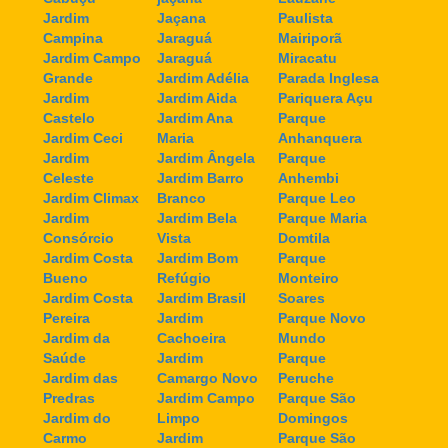
Jardim
Jaçana
Paulista
Campina
Jaraguá
Mairiporã
Jardim Campo
Jaraguá
Miracatu
Grande
Jardim Adélia
Parada Inglesa
Jardim
Jardim Aida
Pariquera Açu
Castelo
Jardim Ana
Parque
Jardim Ceci
Maria
Anhanquera
Jardim
Jardim Ângela
Parque
Celeste
Jardim Barro
Anhembi
Jardim Climax
Branco
Parque Leo
Jardim
Jardim Bela
Parque Maria
Consórcio
Vista
Domtila
Jardim Costa
Jardim Bom
Parque
Bueno
Refúgio
Monteiro
Jardim Costa
Jardim Brasil
Soares
Pereira
Jardim
Parque Novo
Jardim da
Cachoeira
Mundo
Saúde
Jardim
Parque
Jardim das
Camargo Novo
Peruche
Predras
Jardim Campo
Parque São
Jardim do
Limpo
Domingos
Carmo
Jardim
Parque São