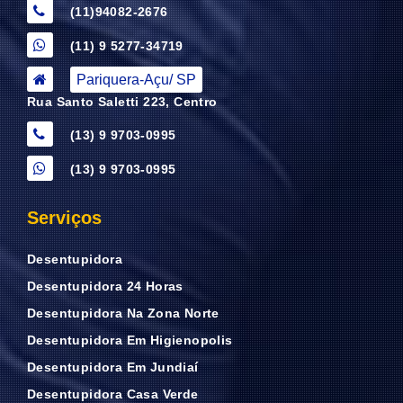
(11)94082-2676
(11) 9 5277-34719
Pariquera-Açu/ SP
Rua Santo Saletti 223, Centro
(13) 9 9703-0995
(13) 9 9703-0995
Serviços
Desentupidora
Desentupidora 24 Horas
Desentupidora Na Zona Norte
Desentupidora Em Higienopolis
Desentupidora Em Jundiaí
Desentupidora Casa Verde