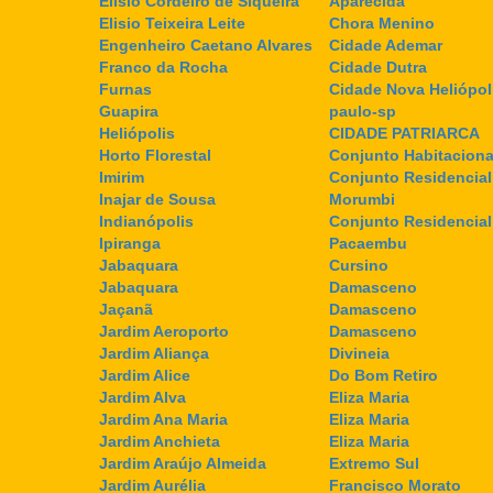
Elisio Cordeiro de Siqueira
Aparecida
Elisio Teixeira Leite
Chora Menino
Engenheiro Caetano Alvares
Cidade Ademar
Franco da Rocha
Cidade Dutra
Furnas
Cidade Nova Heliópol
Guapira
paulo-sp
Heliópolis
CIDADE PATRIARCA
Horto Florestal
Conjunto Habitaciona
Imirim
Conjunto Residencial
Inajar de Sousa
Morumbi
Indianópolis
Conjunto Residencia
Ipiranga
Pacaembu
Jabaquara
Cursino
Jabaquara
Damasceno
Jaçanã
Damasceno
Jardim Aeroporto
Damasceno
Jardim Aliança
Divineia
Jardim Alice
Do Bom Retiro
Jardim Alva
Eliza Maria
Jardim Ana Maria
Eliza Maria
Jardim Anchieta
Eliza Maria
Jardim Araújo Almeida
Extremo Sul
Jardim Aurélia
Francisco Morato