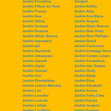
Jardim Ernestina
Jaraguá
Jardim Filhos da Terra
Jardim Adélia
Jardim França
Jardim Aida
Jardim Gea
Jardim Ana Maria
Jardim Glória
Jardim Ângela
Jardim Guançã
Jardim Barro Branco
Jardim Guapira
Jardim Bela Vista
Jardim Hilton Santos
Jardim Bom Refúgio
Jardim Imperador
Jardim Brasil
Jardim Ipê
Jardim Cachoeira
Jardim Itacolomi
Jardim Camargo Nov
Jardim Jabaquara
Jardim Campo Limpo
Jardim Jaçanã
Jardim Catanduva
Jardim Japão
Jardim das Graças
Jardim Joamar
Jardim Dorly
Jardim Juá
Jardim Eledy
Jardim Kherlakhian
Jardim Elisa
Jardim Leonor Mendes
Jardim Elisabeth
Jardim Liar
Jardim Evana
Jardim Lourdes
Jardim Faria Lima
Jardim Luanda
Jardim frança
Jardim Lutfala
Jardim Guapira
Jardim Luzitânia
jardim Guarani