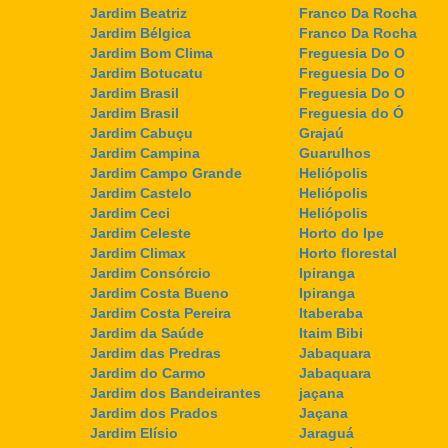
Jardim Beatriz
Franco Da Rocha
Jardim Bélgica
Franco Da Rocha
Jardim Bom Clima
Freguesia Do O
Jardim Botucatu
Freguesia Do O
Jardim Brasil
Freguesia Do O
Jardim Brasil
Freguesia do Ó
Jardim Cabuçu
Grajaú
Jardim Campina
Guarulhos
Jardim Campo Grande
Heliópolis
Jardim Castelo
Heliópolis
Jardim Ceci
Heliópolis
Jardim Celeste
Horto do Ipe
Jardim Climax
Horto florestal
Jardim Consórcio
Ipiranga
Jardim Costa Bueno
Ipiranga
Jardim Costa Pereira
Itaberaba
Jardim da Saúde
Itaim Bibi
Jardim das Predras
Jabaquara
Jardim do Carmo
Jabaquara
Jardim dos Bandeirantes
jaçana
Jardim dos Prados
Jaçana
Jardim Elísio
Jaraguá