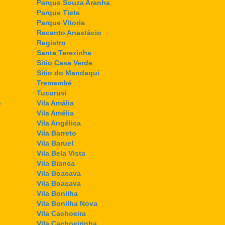
Parque Souza Aranha
Parque Tiete
Parque Vitoria
Recanto Anastácio
Registro
Santa Terezinha
Sitio Casa Verde
Sítio do Mandaqui
Tremembé
Tucuruvi
o
Vila Amália
Vila Amélia
Vila Angélica
Vila Barreto
Vila Baruel
Vila Bela Vista
Vila Bianca
Vila Boacava
Vila Boaçava
Vila Bonilha
Vila Bonilha Nova
Vila Cachoeira
Vila Cachoeirinha