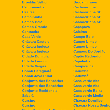
Brooklin Velho
Brooklin novo
Cachoeirinha
Cachoeirinha
Caeiras
Cachoeirinha SP
Campininha
Cachoeirinha SP
Campo Belo
Cachoeirinha SP
Campo Grande
Caçapava
Cantareira
Caieiras
Casa Verde
Campo Belo
Chácara Castelo
Campo Limpo
Chácara Inglesa
Campo Limpo
Chácara Inglesa
Campos Do Jordão
Cidade Domitila
Capão Redondo
Cidade Leonor
Capelinha
Cidade Vargas
Carapicuiba
Cohab Caraguatá
Carumbe
Cohab Jova Rural
Carumbé
Conjunto dos Bancários
Casa verde Alta
Conjunto dos Bancários
Casa verde Alta
Conjunto Residencial
Casa verde Baixa
Sabará
Casa verde Media
Cursino
Chácara Domilice
Cursino
Chácara Nossa Senho