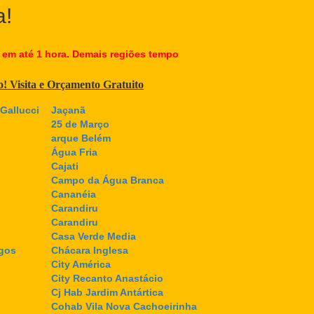
a!
 em até 1 hora. Demais regiões tempo
co! Visita e Orçamento Gratuito
Gallucci
Jaçanã
25 de Março
arque Belém
Água Fria
Cajati
Campo da Água Branca
Cananéia
Carandiru
Carandiru
Casa Verde Media
gos
Chácara Inglesa
City América
City Recanto Anastácio
Cj Hab Jardim Antártica
Cohab Vila Nova Cachoeirinha