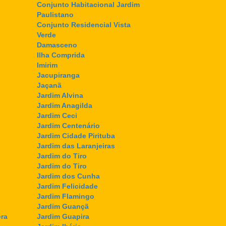
Conjunto Habitacional Jardim
Paulistano
Conjunto Residencial Vista
Verde
Damasceno
Ilha Comprida
Imirim
Jacupiranga
Jaçanã
Jardim Alvina
Jardim Anagilda
Jardim Ceci
Jardim Centenário
Jardim Cidade Pirituba
Jardim das Laranjeiras
Jardim do Tiro
Jardim do Tiro
Jardim dos Cunha
Jardim Felicidade
Jardim Flamingo
Jardim Guançã
ra
Jardim Guapira