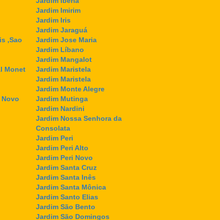
Jardim Ibéria
Jardim Imirim
Jardim Iris
Jardim Jaraguá
is ,Sao
Jardim Jose Maria
Jardim Líbano
Jardim Mangalot
l Monet
Jardim Maristela
Jardim Maristela
Jardim Monte Alegre
l Novo
Jardim Mutinga
Jardim Nardini
Jardim Nossa Senhora da
Consolata
Jardim Peri
Jardim Peri Alto
Jardim Peri Novo
Jardim Santa Cruz
Jardim Santa Inês
Jardim Santa Mônica
Jardim Santo Elias
Jardim São Bento
Jardim São Domingos