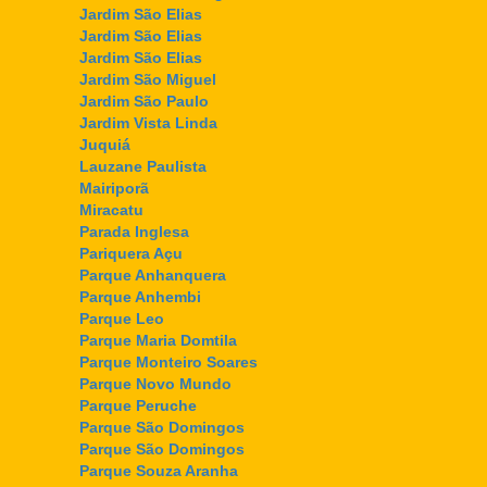
Jardim São Elias
Jardim São Elias
Jardim São Elias
Jardim São Miguel
Jardim São Paulo
Jardim Vista Linda
Juquiá
Lauzane Paulista
Mairiporã
Miracatu
Parada Inglesa
Pariquera Açu
Parque Anhanquera
Parque Anhembi
Parque Leo
Parque Maria Domtila
Parque Monteiro Soares
Parque Novo Mundo
Parque Peruche
Parque São Domingos
Parque São Domingos
Parque Souza Aranha