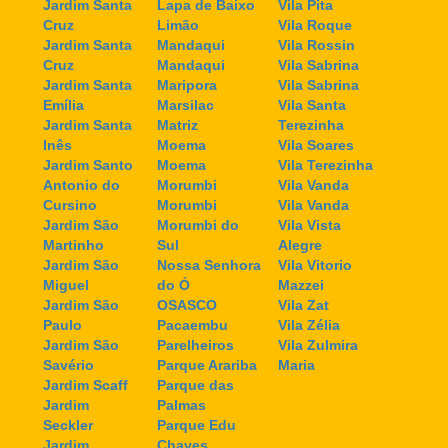
Jardim Santa
Lapa de Baixo
Vila Pita
Cruz
Limão
Vila Roque
Jardim Santa
Mandaqui
Vila Rossin
Cruz
Mandaqui
Vila Sabrina
Jardim Santa
Maripora
Vila Sabrina
Emília
Marsilac
Vila Santa
Jardim Santa
Matriz
Terezinha
Inês
Moema
Vila Soares
Jardim Santo
Moema
Vila Terezinha
Antonio do
Morumbi
Vila Vanda
Cursino
Morumbi
Vila Vanda
Jardim São
Morumbi do
Vila Vista
Martinho
Sul
Alegre
Jardim São
Nossa Senhora
Vila Vitorio
Miguel
do Ó
Mazzei
Jardim São
OSASCO
Vila Zat
Paulo
Pacaembu
Vila Zélia
Jardim São
Parelheiros
Vila Zulmira
Savério
Parque Arariba
Maria
Jardim Scaff
Parque das
Jardim
Palmas
Seckler
Parque Edu
Jardim
Chaves