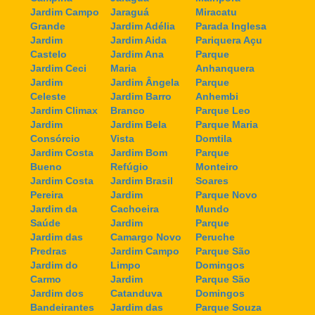
Jardim Campo
Jaraguá
Miracatu
Grande
Jardim Adélia
Parada Inglesa
Jardim
Jardim Aida
Pariquera Açu
Castelo
Jardim Ana
Parque
Jardim Ceci
Maria
Anhanquera
Jardim
Jardim Ângela
Parque
Celeste
Jardim Barro
Anhembi
Jardim Climax
Branco
Parque Leo
Jardim
Jardim Bela
Parque Maria
Consórcio
Vista
Domtila
Jardim Costa
Jardim Bom
Parque
Bueno
Refúgio
Monteiro
Jardim Costa
Jardim Brasil
Soares
Pereira
Jardim
Parque Novo
Jardim da
Cachoeira
Mundo
Saúde
Jardim
Parque
Jardim das
Camargo Novo
Peruche
Predras
Jardim Campo
Parque São
Jardim do
Limpo
Domingos
Carmo
Jardim
Parque São
Jardim dos
Catanduva
Domingos
Bandeirantes
Jardim das
Parque Souza