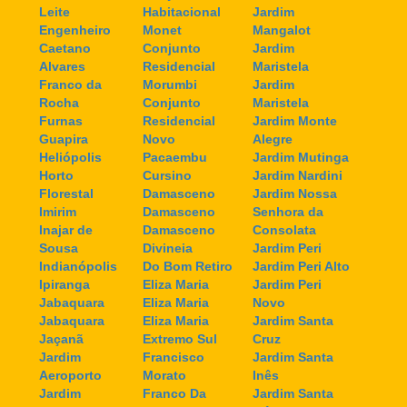
Leite
Habitacional
Jardim
Engenheiro
Monet
Mangalot
Caetano
Conjunto
Jardim
Alvares
Residencial
Maristela
Franco da
Morumbi
Jardim
Rocha
Conjunto
Maristela
Furnas
Residencial
Jardim Monte
Guapira
Novo
Alegre
Heliópolis
Pacaembu
Jardim Mutinga
Horto
Cursino
Jardim Nardini
Florestal
Damasceno
Jardim Nossa
Imirim
Damasceno
Senhora da
Inajar de
Damasceno
Consolata
Sousa
Divineia
Jardim Peri
Indianópolis
Do Bom Retiro
Jardim Peri Alto
Ipiranga
Eliza Maria
Jardim Peri
Jabaquara
Eliza Maria
Novo
Jabaquara
Eliza Maria
Jardim Santa
Jaçanã
Extremo Sul
Cruz
Jardim
Francisco
Jardim Santa
Aeroporto
Morato
Inês
Jardim
Franco Da
Jardim Santa