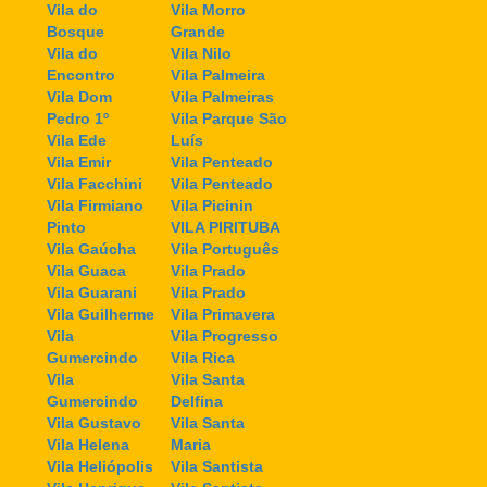
Vila do
Vila Morro
Bosque
Grande
Vila do
Vila Nilo
Encontro
Vila Palmeira
Vila Dom
Vila Palmeiras
Pedro 1º
Vila Parque São
Vila Ede
Luís
Vila Emir
Vila Penteado
Vila Facchini
Vila Penteado
Vila Firmiano
Vila Picinin
Pinto
VILA PIRITUBA
Vila Gaúcha
Vila Português
Vila Guaca
Vila Prado
Vila Guarani
Vila Prado
Vila Guilherme
Vila Primavera
Vila
Vila Progresso
Gumercindo
Vila Rica
Vila
Vila Santa
Gumercindo
Delfina
Vila Gustavo
Vila Santa
Vila Helena
Maria
Vila Heliópolis
Vila Santista