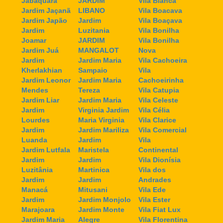
Jabaquara
JARDIM
Vila Bianca
Jardim Jaçanã
LIBANO
Vila Boacava
Jardim Japão
Jardim
Vila Boaçava
Jardim
Luzitania
Vila Bonilha
Joamar
JARDIM
Vila Bonilha
Jardim Juá
MANGALOT
Nova
Jardim
Jardim Maria
Vila Cachoeira
Kherlakhian
Sampaio
Vila
Jardim Leonor
Jardim Maria
Cachoeirinha
Mendes
Tereza
Vila Catupia
Jardim Liar
Jardim Maria
Vila Celeste
Jardim
Virginia Jardim
Vila Célia
Lourdes
Maria Virginia
Vila Clarice
Jardim
Jardim Mariliza
Vila Comercial
Luanda
Jardim
Vila
Jardim Lutfala
Maristela
Continental
Jardim
Jardim
Vila Dionísia
Luzitânia
Martinica
Vila dos
Jardim
Jardim
Andrades
Manacá
Mitusani
Vila Ede
Jardim
Jardim Monjolo
Vila Ester
Marajoara
Jardim Monte
Vila Fiat Lux
Jardim Maria
Alegre
Vila Florentina