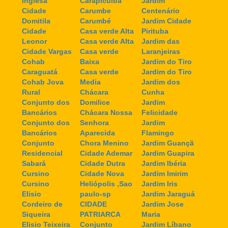
Inglesa
Carapicuiba
Jardim
Cidade
Carumbe
Centenário
Domitila
Carumbé
Jardim Cidade
Cidade
Casa verde Alta
Pirituba
Leonor
Casa verde Alta
Jardim das
Cidade Vargas
Casa verde
Laranjeiras
Cohab
Baixa
Jardim do Tiro
Caraguatá
Casa verde
Jardim do Tiro
Cohab Jova
Media
Jardim dos
Rural
Chácara
Cunha
Conjunto dos
Domilice
Jardim
Bancários
Chácara Nossa
Felicidade
Conjunto dos
Senhora
Jardim
Bancários
Aparecida
Flamingo
Conjunto
Chora Menino
Jardim Guançã
Residencial
Cidade Ademar
Jardim Guapira
Sabará
Cidade Dutra
Jardim Ibéria
Cursino
Cidade Nova
Jardim Imirim
Cursino
Heliópolis ,Sao
Jardim Iris
Elisio
paulo-sp
Jardim Jaraguá
Cordeiro de
CIDADE
Jardim Jose
Siqueira
PATRIARCA
Maria
Elisio Teixeira
Conjunto
Jardim Líbano