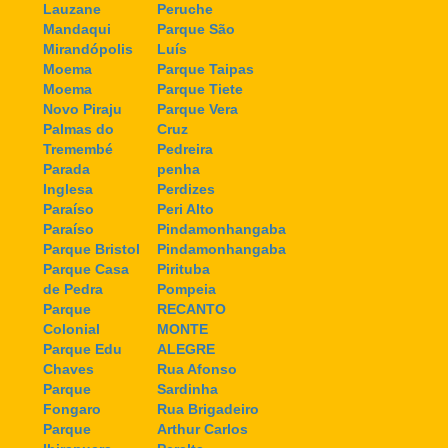
Lauzane
Peruche
Mandaqui
Parque São
Mirandópolis
Luís
Moema
Parque Taipas
Moema
Parque Tiete
Novo Piraju
Parque Vera
Palmas do
Cruz
Tremembé
Pedreira
Parada
penha
Inglesa
Perdizes
Paraíso
Peri Alto
Paraíso
Pindamonhangaba
Parque Bristol
Pindamonhangaba
Parque Casa
Pirituba
de Pedra
Pompeia
Parque
RECANTO
Colonial
MONTE
Parque Edu
ALEGRE
Chaves
Rua Afonso
Parque
Sardinha
Fongaro
Rua Brigadeiro
Parque
Arthur Carlos