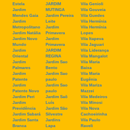
Estela
JARDIM
Vila Genioli
Jardim
MUTINGA
Vila Gouveia
Mendes Gaia
Jardim Pereira
Vila Guedes
Jardim
Leite
Vila Hermínia
Metropolitano
Jardim
Vila Hermínia
Jardim Natália
Primavera
Lopes
Jardim Novo
Jardim
Vila Itapeva
Mundo
Primavera
Vila Jaguari
Jardim
JARDIM
Vila Liderança
Oriental
REGINA
Vila Mangalot
Jardim
Jardim Sao
Vila Maria
Palmares
Bento
Baixa
Jardim
Jardim Sao
Vila Maria
Patente
paulo
Eugênia
Jardim
Jardim Sao
Vila Mariza
Patente Novo
paulo
Mazzei
Jardim Peri
Jardim Saõ
Vila Medeiros
Jardim
Luís
Vila Minosi
Previdência
Jardim São
Vila Nova
Jardim Sabará
Silvestre
Cachoeirinha
Jardim Santa
Jardins
Vila Paulo
Branca
Lapa
Raveli