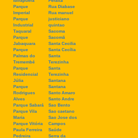
Ibirapuera
Peralta
Parque
Rua Diabase
Imperial
Rua manuel
Parque
justiciano
Industrial
quintao
Taquaral
Sacoma
Parque
Sacomã
Jabaquara
Santa Cecilia
Parque
Santa Cecília
Palmas do
Santa
Tremembé
Terezinha
Parque
Santa
Residencial
Terezinha
Júlia
Santana
Parque
Santana
Rodrigues
Santo Amaro
Alves
Santo Andre
Parque Sabará
Sao Bento
Parque Vila
Sao caetano
Maria
Sao Jose dos
Parque Vitória
Campos
Paula Ferreira
Saúde
Pedreira
Serra da