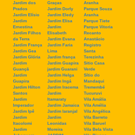
Jardim dos
Graças
Aranha
Prados
Jardim Dorly
Parque Souza
Jardim Elísio
Jardim Eledy
Aranha
Jardim
Jardim Elisa
Parque Tiete
Ernestina
Jardim
Parque Vitoria
Jardim Filhos
Elisabeth
Recanto
da Terra
Jardim Evana
Anastácio
Jardim França
Jardim Faria
Registro
Jardim Gea
Lima
Santa
Jardim Glória
Jardim frança
Terezinha
Jardim
Jardim Guapira
Sitio Casa
Guançã
jardim Guarani
Verde
Jardim
Jardim Helga
Sítio do
Guapira
Jardim Ingá
Mandaqui
Jardim Hilton
Jardim Iracema
Tremembé
Santos
Jardim
Tucuruvi
Jardim
Itamaraty
Vila Amália
Imperador
Jardim Jamaica
Vila Amélia
Jardim Ipê
Jardim laranjal
Vila Angélica
Jardim
Jardim
Vila Barreto
Itacolomi
Leonidas
Vila Baruel
Jardim
Moreira
Vila Bela Vista