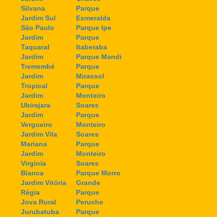
Silvana
Parque
Jardim Sul
Esmeralda
São Paulo
Parque Ipe
Jardim
Parque
Taquaral
Itaberaba
Jardim
Parque Mandi
Tremembé
Parque
Jardim
Mirassol
Tropical
Parque
Jardim
Monteiro
Ubirajara
Soares
Jardim
Parque
Vergueiro
Monteiro
Jardim Vila
Soares
Mariana
Parque
Jardim
Monteiro
Virginia
Soares
Bianca
Parque Morro
Jardim Vitória
Grande
Régia
Parque
Jova Rural
Peruche
Jurubatuba
Parque