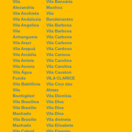
Vila
Vila Bancária
Alexandria
Munhoz
Vila Anchieta
Vila
Vila Andaluzia
Bandeirantes
Vila Angelina
Vila Barbosa
Vila
Vila Barbosa
Anhanguera
Vila Carbone
Vila Araci
Vila Carbone
Vila Arapuá
Vila Cardoso
Vila Arcádia
Vila Carioca
Vila Arriete
Vila Carolina
Vila Aurora
Vila Carolina
Vila Água
Vila Cavaton
Funda
VILA CLARICE
Vila Babilônia
Vila Cruz das
Vila
Almas
Bochiglieri
Vila Dionísia
Vila Brasilina
Vila Diva
Vila Brasilio
Vila Diva
Machado
Vila Diva
Vila Brasilio
Vila divineia
Machado
Vila Elisabete
Vila Cabral
Vila Ernesto