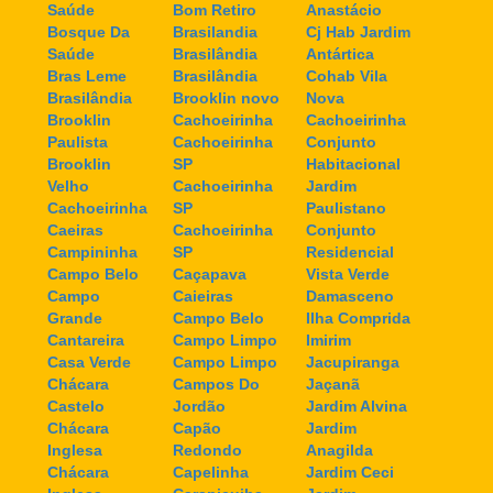
Saúde
Bom Retiro
Anastácio
Bosque Da
Brasilandia
Cj Hab Jardim
Saúde
Brasilândia
Antártica
Bras Leme
Brasilândia
Cohab Vila
Brasilândia
Brooklin novo
Nova
Brooklin
Cachoeirinha
Cachoeirinha
Paulista
Cachoeirinha
Conjunto
Brooklin
SP
Habitacional
Velho
Cachoeirinha
Jardim
Cachoeirinha
SP
Paulistano
Caeiras
Cachoeirinha
Conjunto
Campininha
SP
Residencial
Campo Belo
Caçapava
Vista Verde
Campo
Caieiras
Damasceno
Grande
Campo Belo
Ilha Comprida
Cantareira
Campo Limpo
Imirim
Casa Verde
Campo Limpo
Jacupiranga
Chácara
Campos Do
Jaçanã
Castelo
Jordão
Jardim Alvina
Chácara
Capão
Jardim
Inglesa
Redondo
Anagilda
Chácara
Capelinha
Jardim Ceci