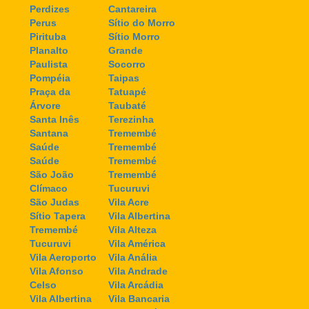
Perdizes
Cantareira
Perus
Sítio do Morro
Pirituba
Sítio Morro
Planalto
Grande
Paulista
Socorro
Pompéia
Taipas
Praça da
Tatuapé
Árvore
Taubaté
Santa Inês
Terezinha
Santana
Tremembé
Saúde
Tremembé
Saúde
Tremembé
São João
Tremembé
Clímaco
Tucuruvi
São Judas
Vila Acre
Sítio Tapera
Vila Albertina
Tremembé
Vila Alteza
Tucuruvi
Vila América
Vila Aeroporto
Vila Anália
Vila Afonso
Vila Andrade
Celso
Vila Arcádia
Vila Albertina
Vila Bancaria