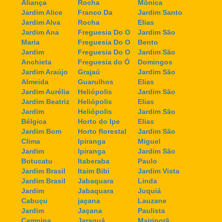
Aliança
Rocha
Mônica
Jardim Alice
Franco Da
Jardim Santo
Jardim Alva
Rocha
Elias
Jardim Ana
Freguesia Do O
Jardim São
Maria
Freguesia Do O
Bento
Jardim
Freguesia Do O
Jardim São
Anchieta
Freguesia do Ó
Domingos
Jardim Araújo
Grajaú
Jardim São
Almeida
Guarulhos
Elias
Jardim Aurélia
Heliópolis
Jardim São
Jardim Beatriz
Heliópolis
Elias
Jardim
Heliópolis
Jardim São
Bélgica
Horto do Ipe
Elias
Jardim Bom
Horto florestal
Jardim São
Clima
Ipiranga
Miguel
Jardim
Ipiranga
Jardim São
Botucatu
Itaberaba
Paulo
Jardim Brasil
Itaim Bibi
Jardim Vista
Jardim Brasil
Jabaquara
Linda
Jardim
Jabaquara
Juquiá
Cabuçu
jaçana
Lauzane
Jardim
Jaçana
Paulista
Campina
Jaraguá
Mairiporã