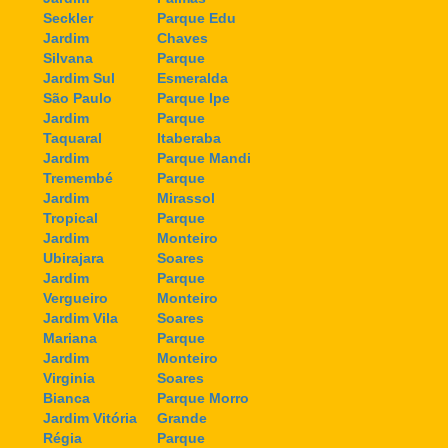
Seckler
Parque Edu
Jardim
Chaves
Silvana
Parque
Jardim Sul
Esmeralda
São Paulo
Parque Ipe
Jardim
Parque
Taquaral
Itaberaba
Jardim
Parque Mandi
Tremembé
Parque
Jardim
Mirassol
Tropical
Parque
Jardim
Monteiro
Ubirajara
Soares
Jardim
Parque
Vergueiro
Monteiro
Jardim Vila
Soares
Mariana
Parque
Jardim
Monteiro
Virginia
Soares
Bianca
Parque Morro
Jardim Vitória
Grande
Régia
Parque