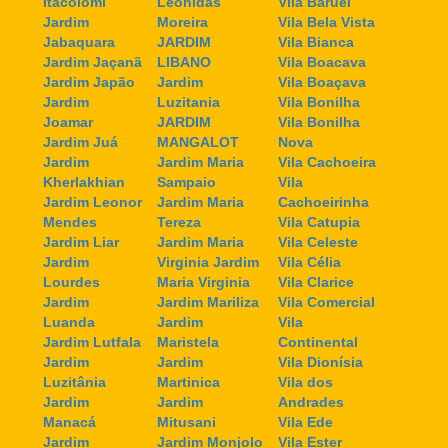
Itacolomi
Leonidas
Vila Baruel
Jardim
Moreira
Vila Bela Vista
Jabaquara
JARDIM
Vila Bianca
Jardim Jaçanã
LIBANO
Vila Boacava
Jardim Japão
Jardim
Vila Boaçava
Jardim
Luzitania
Vila Bonilha
Joamar
JARDIM
Vila Bonilha
Jardim Juá
MANGALOT
Nova
Jardim
Jardim Maria
Vila Cachoeira
Kherlakhian
Sampaio
Vila
Jardim Leonor
Jardim Maria
Cachoeirinha
Mendes
Tereza
Vila Catupia
Jardim Liar
Jardim Maria
Vila Celeste
Jardim
Virginia Jardim
Vila Célia
Lourdes
Maria Virginia
Vila Clarice
Jardim
Jardim Mariliza
Vila Comercial
Luanda
Jardim
Vila
Jardim Lutfala
Maristela
Continental
Jardim
Jardim
Vila Dionísia
Luzitânia
Martinica
Vila dos
Jardim
Jardim
Andrades
Manacá
Mitusani
Vila Ede
Jardim
Jardim Monjolo
Vila Ester