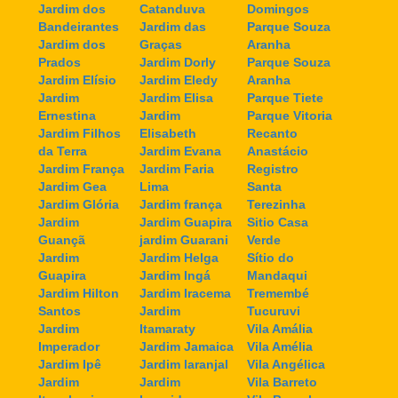
Jardim dos
Catanduva
Domingos
Bandeirantes
Jardim das
Parque Souza
Jardim dos
Graças
Aranha
Prados
Jardim Dorly
Parque Souza
Jardim Elísio
Jardim Eledy
Aranha
Jardim
Jardim Elisa
Parque Tiete
Ernestina
Jardim
Parque Vitoria
Jardim Filhos
Elisabeth
Recanto
da Terra
Jardim Evana
Anastácio
Jardim França
Jardim Faria
Registro
Jardim Gea
Lima
Santa
Jardim Glória
Jardim frança
Terezinha
Jardim
Jardim Guapira
Sitio Casa
Guançã
jardim Guarani
Verde
Jardim
Jardim Helga
Sítio do
Guapira
Jardim Ingá
Mandaqui
Jardim Hilton
Jardim Iracema
Tremembé
Santos
Jardim
Tucuruvi
Jardim
Itamaraty
Vila Amália
Imperador
Jardim Jamaica
Vila Amélia
Jardim Ipê
Jardim laranjal
Vila Angélica
Jardim
Jardim
Vila Barreto