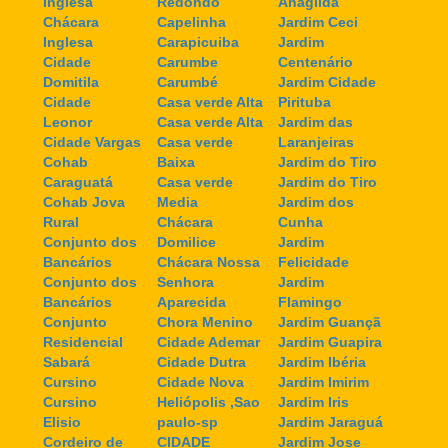
Inglesa
Redondo
Anagilda
Chácara
Capelinha
Jardim Ceci
Inglesa
Carapicuiba
Jardim
Cidade
Carumbe
Centenário
Domitila
Carumbé
Jardim Cidade
Cidade
Casa verde Alta
Pirituba
Leonor
Casa verde Alta
Jardim das
Cidade Vargas
Casa verde
Laranjeiras
Cohab
Baixa
Jardim do Tiro
Caraguatá
Casa verde
Jardim do Tiro
Cohab Jova
Media
Jardim dos
Rural
Chácara
Cunha
Conjunto dos
Domilice
Jardim
Bancários
Chácara Nossa
Felicidade
Conjunto dos
Senhora
Jardim
Bancários
Aparecida
Flamingo
Conjunto
Chora Menino
Jardim Guançã
Residencial
Cidade Ademar
Jardim Guapira
Sabará
Cidade Dutra
Jardim Ibéria
Cursino
Cidade Nova
Jardim Imirim
Cursino
Heliópolis ,Sao
Jardim Iris
Elisio
paulo-sp
Jardim Jaraguá
Cordeiro de
CIDADE
Jardim Jose