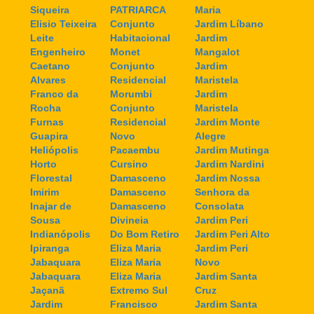
Siqueira
PATRIARCA
Maria
Elisio Teixeira
Conjunto
Jardim Líbano
Leite
Habitacional
Jardim
Engenheiro
Monet
Mangalot
Caetano
Conjunto
Jardim
Alvares
Residencial
Maristela
Franco da
Morumbi
Jardim
Rocha
Conjunto
Maristela
Furnas
Residencial
Jardim Monte
Guapira
Novo
Alegre
Heliópolis
Pacaembu
Jardim Mutinga
Horto
Cursino
Jardim Nardini
Florestal
Damasceno
Jardim Nossa
Imirim
Damasceno
Senhora da
Inajar de
Damasceno
Consolata
Sousa
Divineia
Jardim Peri
Indianópolis
Do Bom Retiro
Jardim Peri Alto
Ipiranga
Eliza Maria
Jardim Peri
Jabaquara
Eliza Maria
Novo
Jabaquara
Eliza Maria
Jardim Santa
Jaçanã
Extremo Sul
Cruz
Jardim
Francisco
Jardim Santa