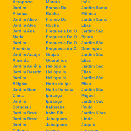
Aeroporto
Morato
Inês
Jardim
Franco Da
Jardim Santa
Aliança
Rocha
Mônica
Jardim Alice
Franco Da
Jardim Santo
Jardim Alva
Rocha
Elias
Jardim Ana
Freguesia Do O
Jardim São
Maria
Freguesia Do O
Bento
Jardim
Freguesia Do O
Jardim São
Anchieta
Freguesia do Ó
Domingos
Jardim Araújo
Grajaú
Jardim São
Almeida
Guarulhos
Elias
Jardim Aurélia
Heliópolis
Jardim São
Jardim Beatriz
Heliópolis
Elias
Jardim
Heliópolis
Jardim São
Bélgica
Horto do Ipe
Elias
Jardim Bom
Horto florestal
Jardim São
Clima
Ipiranga
Miguel
Jardim
Ipiranga
Jardim São
Botucatu
Itaberaba
Paulo
Jardim Brasil
Itaim Bibi
Jardim Vista
Jardim Brasil
Jabaquara
Linda
Jardim
Jabaquara
Juquiá
Cabuçu
jaçana
Lauzane