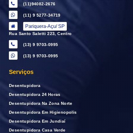
(11)94082-2676
(11) 9 5277-34719
Pariquera-Açu/ SP
Rua Santo Saletti 223, Centro
(13) 9 9703-0995
(13) 9 9703-0995
Serviços
Desentupidora
Desentupidora 24 Horas
Desentupidora Na Zona Norte
Desentupidora Em Higienopolis
Desentupidora Em Jundiaí
Desentupidora Casa Verde