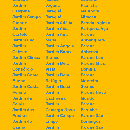
Jardim
Jaçana
Paulista
Campina
Jaraguá
Mairiporã
Jardim Campo
Jaraguá
Miracatu
Grande
Jardim Adélia
Parada Inglesa
Jardim
Jardim Aida
Pariquera Açu
Castelo
Jardim Ana
Parque
Jardim Ceci
Maria
Anhanquera
Jardim
Jardim Ângela
Parque
Celeste
Jardim Barro
Anhembi
Jardim Climax
Branco
Parque Leo
Jardim
Jardim Bela
Parque Maria
Consórcio
Vista
Domtila
Jardim Costa
Jardim Bom
Parque
Bueno
Refúgio
Monteiro
Jardim Costa
Jardim Brasil
Soares
Pereira
Jardim
Parque Novo
Jardim da
Cachoeira
Mundo
Saúde
Jardim
Parque
Jardim das
Camargo Novo
Peruche
Predras
Jardim Campo
Parque São
Jardim do
Limpo
Domingos
Carmo
Jardim
Parque São