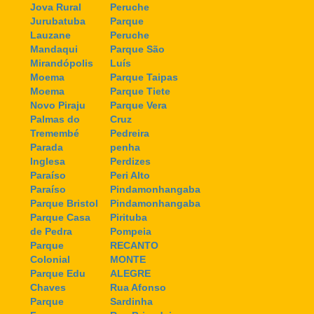
Jova Rural
Peruche
Jurubatuba
Parque
Lauzane
Peruche
Mandaqui
Parque São
Mirandópolis
Luís
Moema
Parque Taipas
Moema
Parque Tiete
Novo Piraju
Parque Vera
Palmas do
Cruz
Tremembé
Pedreira
Parada
penha
Inglesa
Perdizes
Paraíso
Peri Alto
Paraíso
Pindamonhangaba
Parque Bristol
Pindamonhangaba
Parque Casa
Pirituba
de Pedra
Pompeia
Parque
RECANTO
Colonial
MONTE
Parque Edu
ALEGRE
Chaves
Rua Afonso
Parque
Sardinha