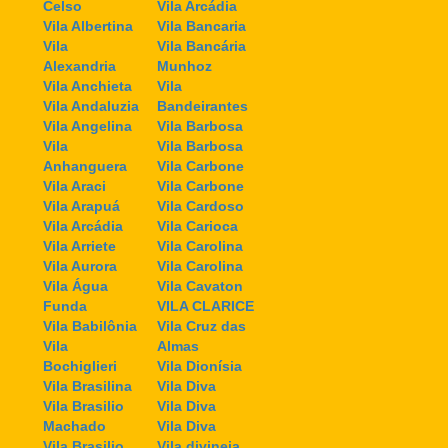
Celso
Vila Arcádia
Vila Albertina
Vila Bancaria
Vila
Vila Bancária
Alexandria
Munhoz
Vila Anchieta
Vila
Vila Andaluzia
Bandeirantes
Vila Angelina
Vila Barbosa
Vila
Vila Barbosa
Anhanguera
Vila Carbone
Vila Araci
Vila Carbone
Vila Arapuá
Vila Cardoso
Vila Arcádia
Vila Carioca
Vila Arriete
Vila Carolina
Vila Aurora
Vila Carolina
Vila Água
Vila Cavaton
Funda
VILA CLARICE
Vila Babilônia
Vila Cruz das
Vila
Almas
Bochiglieri
Vila Dionísia
Vila Brasilina
Vila Diva
Vila Brasilio
Vila Diva
Machado
Vila Diva
Vila Brasilio
Vila divineia