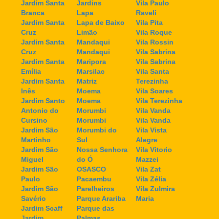
Jardim Santa
Jardins
Vila Paulo
Branca
Lapa
Raveli
Jardim Santa
Lapa de Baixo
Vila Pita
Cruz
Limão
Vila Roque
Jardim Santa
Mandaqui
Vila Rossin
Cruz
Mandaqui
Vila Sabrina
Jardim Santa
Maripora
Vila Sabrina
Emília
Marsilac
Vila Santa
Jardim Santa
Matriz
Terezinha
Inês
Moema
Vila Soares
Jardim Santo
Moema
Vila Terezinha
Antonio do
Morumbi
Vila Vanda
Cursino
Morumbi
Vila Vanda
Jardim São
Morumbi do
Vila Vista
Martinho
Sul
Alegre
Jardim São
Nossa Senhora
Vila Vitorio
Miguel
do Ó
Mazzei
Jardim São
OSASCO
Vila Zat
Paulo
Pacaembu
Vila Zélia
Jardim São
Parelheiros
Vila Zulmira
Savério
Parque Arariba
Maria
Jardim Scaff
Parque das
Jardim
Palmas