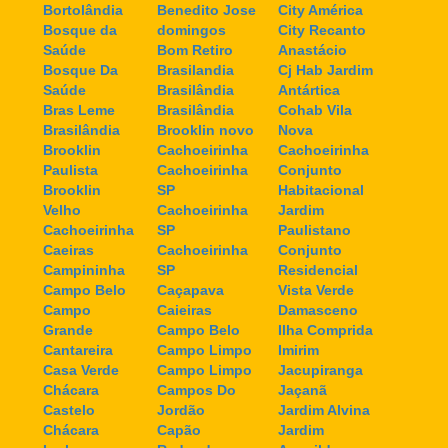
Bortolândia
Benedito Jose
City América
Bosque da
domingos
City Recanto
Saúde
Bom Retiro
Anastácio
Bosque Da
Brasilandia
Cj Hab Jardim
Saúde
Brasilândia
Antártica
Bras Leme
Brasilândia
Cohab Vila
Brasilândia
Brooklin novo
Nova
Brooklin
Cachoeirinha
Cachoeirinha
Paulista
Cachoeirinha
Conjunto
Brooklin
SP
Habitacional
Velho
Cachoeirinha
Jardim
Cachoeirinha
SP
Paulistano
Caeiras
Cachoeirinha
Conjunto
Campininha
SP
Residencial
Campo Belo
Caçapava
Vista Verde
Campo
Caieiras
Damasceno
Grande
Campo Belo
Ilha Comprida
Cantareira
Campo Limpo
Imirim
Casa Verde
Campo Limpo
Jacupiranga
Chácara
Campos Do
Jaçanã
Castelo
Jordão
Jardim Alvina
Chácara
Capão
Jardim