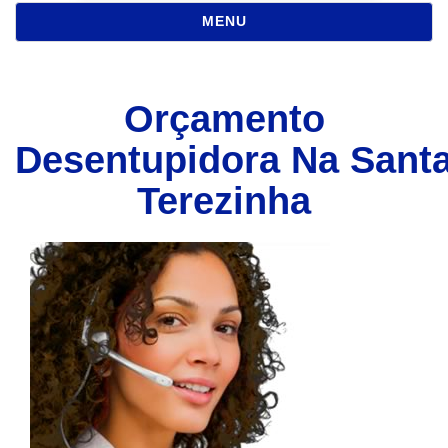
NAVEGAÇÃO
MENU
Orçamento
Desentupidora Na Sant
Terezinha