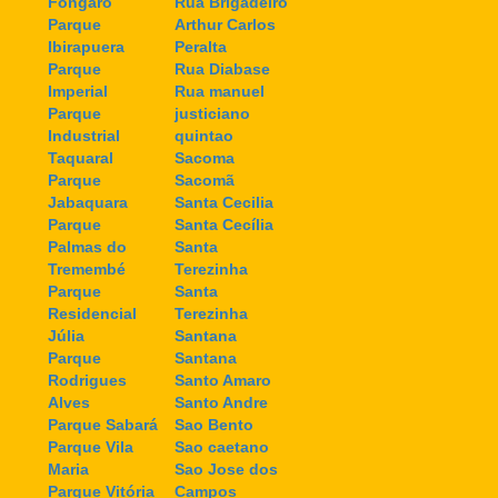
Fongaro
Rua Brigadeiro
Parque
Arthur Carlos
Ibirapuera
Peralta
Parque
Rua Diabase
Imperial
Rua manuel
Parque
justiciano
Industrial
quintao
Taquaral
Sacoma
Parque
Sacomã
Jabaquara
Santa Cecilia
Parque
Santa Cecília
Palmas do
Santa
Tremembé
Terezinha
Parque
Santa
Residencial
Terezinha
Júlia
Santana
Parque
Santana
Rodrigues
Santo Amaro
Alves
Santo Andre
Parque Sabará
Sao Bento
Parque Vila
Sao caetano
Maria
Sao Jose dos
Parque Vitória
Campos