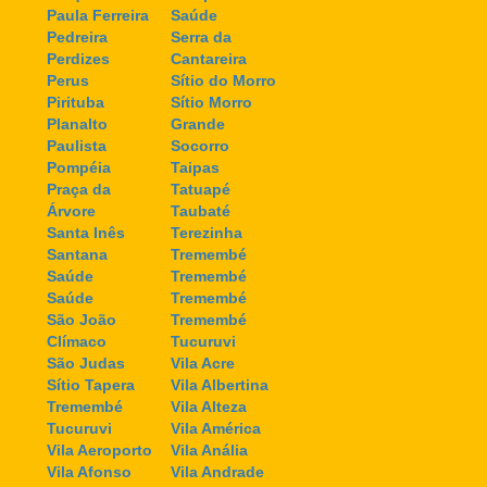
Paula Ferreira
Saúde
Pedreira
Serra da
Perdizes
Cantareira
Perus
Sítio do Morro
Pirituba
Sítio Morro
Planalto
Grande
Paulista
Socorro
Pompéia
Taipas
Praça da
Tatuapé
Árvore
Taubaté
Santa Inês
Terezinha
Santana
Tremembé
Saúde
Tremembé
Saúde
Tremembé
São João
Tremembé
Clímaco
Tucuruvi
São Judas
Vila Acre
Sítio Tapera
Vila Albertina
Tremembé
Vila Alteza
Tucuruvi
Vila América
Vila Aeroporto
Vila Anália
Vila Afonso
Vila Andrade