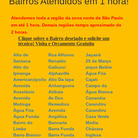
Bairros Atendidos em 1 hora!
Atendemos toda a região da zona norte de São Paulo
em até 1 hora. Demais regiões tempo aproximado de
2 horas.
Clique sobre o Bairro desejado e solicite um
técnico! Visita e Orçamento Gratuito
Alto de
Rua Alfonso
Jaçanã
Santana
Renaldo
25 de Março
Alto do
Gallucci
arque Belém
Ipiranga
Alphaville
Água Fria
Americanópolis
Alto Da lapa
Cajati
Avenida
Anhanguera
Campo da
Anastácio
Atibaia
Água Branca
Avenida
Av Dos
Cananéia
Mutinga
Remedios
Carandiru
Àgua Fria
Avenida
Carandiru
Água Funda
Angélica
Casa Verde
Bairro do
Bancaria
Media
Limão
Barra Funda
Chácara
Barro Branco
Barra Funda
Inglesa