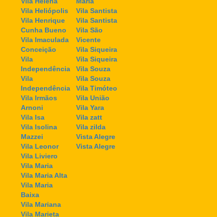
Vila Helena
Maria
Vila Heliópolis
Vila Santista
Vila Henrique
Vila Santista
Cunha Bueno
Vila São
Vila Imaculada
Vicente
Conceição
Vila Siqueira
Vila
Vila Siqueira
Independência
Vila Souza
Vila
Vila Souza
Independência
Vila Timóteo
Vila Irmãos
Vila União
Arnoni
Vila Yara
Vila Isa
Vila zatt
Vila Isolina
Vila zilda
Mazzei
Vista Alegre
Vila Leonor
Vista Alegre
Vila Liviero
Vila Maria
Vila Maria Alta
Vila Maria
Baixa
Vila Mariana
Vila Marieta