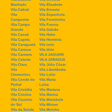
Machado
Vila Elisabete
Vila Cabral
Vila Ernesto
Vila
Vila Espanhola
Campestre
Vila Ferreirinha
Vila Campo
Vila Franca
Grande
Vila Galvão
Vila Canaã
Vila Hebe
Vila Capela
Vila Hermínia
Vila Caraguatá
Vila iorio
Vila Carioca
Vila Iório
Vila Carmem
VILA JAGUARI
Vila Celeste
VILA JARAGUA
Vila Clara
Vila Júlio César
Vila
Vila Liberlândia
Clementino
Vila Lório
Vila Conde do
Vila Maria
Pinhal
Luísa
Vila Cristália
Vila Mariana
Vila Cristina
Vila Marina
Vila Cruzeiro
Vila Marisbela
do Sul
Vila Miriam
Vila da Saúde
Vila Moinho