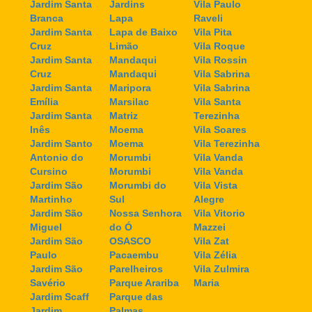
Jardim Santa
Jardins
Vila Paulo
Branca
Lapa
Raveli
Jardim Santa
Lapa de Baixo
Vila Pita
Cruz
Limão
Vila Roque
Jardim Santa
Mandaqui
Vila Rossin
Cruz
Mandaqui
Vila Sabrina
Jardim Santa
Maripora
Vila Sabrina
Emília
Marsilac
Vila Santa
Jardim Santa
Matriz
Terezinha
Inês
Moema
Vila Soares
Jardim Santo
Moema
Vila Terezinha
Antonio do
Morumbi
Vila Vanda
Cursino
Morumbi
Vila Vanda
Jardim São
Morumbi do
Vila Vista
Martinho
Sul
Alegre
Jardim São
Nossa Senhora
Vila Vitorio
Miguel
do Ó
Mazzei
Jardim São
OSASCO
Vila Zat
Paulo
Pacaembu
Vila Zélia
Jardim São
Parelheiros
Vila Zulmira
Savério
Parque Arariba
Maria
Jardim Scaff
Parque das
Jardim
Palmas