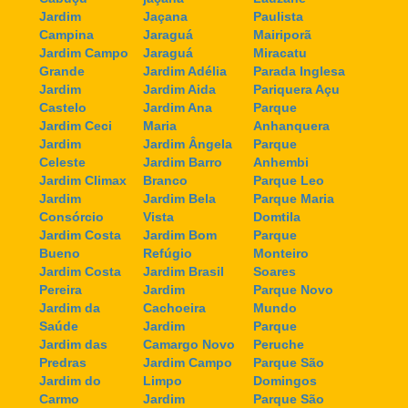
Jardim
Jaçana
Paulista
Campina
Jaraguá
Mairiporã
Jardim Campo
Jaraguá
Miracatu
Grande
Jardim Adélia
Parada Inglesa
Jardim
Jardim Aida
Pariquera Açu
Castelo
Jardim Ana
Parque
Jardim Ceci
Maria
Anhanquera
Jardim
Jardim Ângela
Parque
Celeste
Jardim Barro
Anhembi
Jardim Climax
Branco
Parque Leo
Jardim
Jardim Bela
Parque Maria
Consórcio
Vista
Domtila
Jardim Costa
Jardim Bom
Parque
Bueno
Refúgio
Monteiro
Jardim Costa
Jardim Brasil
Soares
Pereira
Jardim
Parque Novo
Jardim da
Cachoeira
Mundo
Saúde
Jardim
Parque
Jardim das
Camargo Novo
Peruche
Predras
Jardim Campo
Parque São
Jardim do
Limpo
Domingos
Carmo
Jardim
Parque São