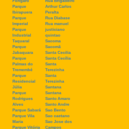
Fongaro
Rua Brigadeiro
Parque
Arthur Carlos
Ibirapuera
Peralta
Parque
Rua Diabase
Imperial
Rua manuel
Parque
justiciano
Industrial
quintao
Taquaral
Sacoma
Parque
Sacomã
Jabaquara
Santa Cecilia
Parque
Santa Cecília
Palmas do
Santa
Tremembé
Terezinha
Parque
Santa
Residencial
Terezinha
Júlia
Santana
Parque
Santana
Rodrigues
Santo Amaro
Alves
Santo Andre
Parque Sabará
Sao Bento
Parque Vila
Sao caetano
Maria
Sao Jose dos
Parque Vitória
Campos