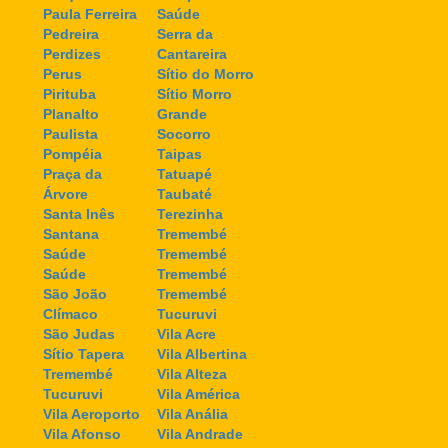
Paula Ferreira
Saúde
Pedreira
Serra da
Perdizes
Cantareira
Perus
Sítio do Morro
Pirituba
Sítio Morro
Planalto
Grande
Paulista
Socorro
Pompéia
Taipas
Praça da
Tatuapé
Árvore
Taubaté
Santa Inês
Terezinha
Santana
Tremembé
Saúde
Tremembé
Saúde
Tremembé
São João
Tremembé
Clímaco
Tucuruvi
São Judas
Vila Acre
Sítio Tapera
Vila Albertina
Tremembé
Vila Alteza
Tucuruvi
Vila América
Vila Aeroporto
Vila Anália
Vila Afonso
Vila Andrade