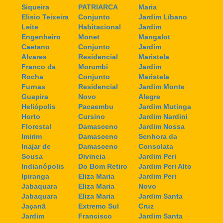
Siqueira
PATRIARCA
Maria
Elisio Teixeira
Conjunto
Jardim Líbano
Leite
Habitacional
Jardim
Engenheiro
Monet
Mangalot
Caetano
Conjunto
Jardim
Alvares
Residencial
Maristela
Franco da
Morumbi
Jardim
Rocha
Conjunto
Maristela
Furnas
Residencial
Jardim Monte
Guapira
Novo
Alegre
Heliópolis
Pacaembu
Jardim Mutinga
Horto
Cursino
Jardim Nardini
Florestal
Damasceno
Jardim Nossa
Imirim
Damasceno
Senhora da
Inajar de
Damasceno
Consolata
Sousa
Divineia
Jardim Peri
Indianópolis
Do Bom Retiro
Jardim Peri Alto
Ipiranga
Eliza Maria
Jardim Peri
Jabaquara
Eliza Maria
Novo
Jabaquara
Eliza Maria
Jardim Santa
Jaçanã
Extremo Sul
Cruz
Jardim
Francisco
Jardim Santa