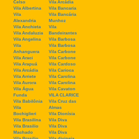
Celso
Vila Arcádia
Vila Albertina
Vila Bancaria
Vila
Vila Bancária
Alexandria
Munhoz
Vila Anchieta
Vila
Vila Andaluzia
Bandeirantes
Vila Angelina
Vila Barbosa
Vila
Vila Barbosa
Anhanguera
Vila Carbone
Vila Araci
Vila Carbone
Vila Arapuá
Vila Cardoso
Vila Arcádia
Vila Carioca
Vila Arriete
Vila Carolina
Vila Aurora
Vila Carolina
Vila Água
Vila Cavaton
Funda
VILA CLARICE
Vila Babilônia
Vila Cruz das
Vila
Almas
Bochiglieri
Vila Dionísia
Vila Brasilina
Vila Diva
Vila Brasilio
Vila Diva
Machado
Vila Diva
Vila Brasilio
Vila divineia