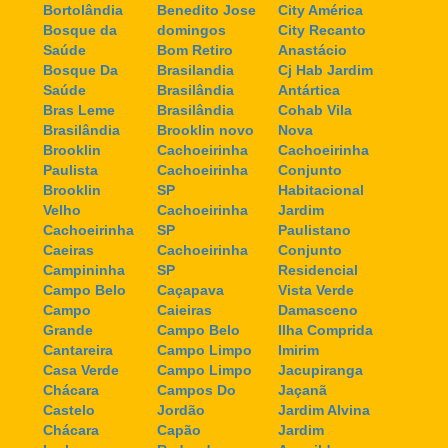
Bortolândia
Benedito Jose
City América
Bosque da
domingos
City Recanto
Saúde
Bom Retiro
Anastácio
Bosque Da
Brasilandia
Cj Hab Jardim
Saúde
Brasilândia
Antártica
Bras Leme
Brasilândia
Cohab Vila
Brasilândia
Brooklin novo
Nova
Brooklin
Cachoeirinha
Cachoeirinha
Paulista
Cachoeirinha
Conjunto
Brooklin
SP
Habitacional
Velho
Cachoeirinha
Jardim
Cachoeirinha
SP
Paulistano
Caeiras
Cachoeirinha
Conjunto
Campininha
SP
Residencial
Campo Belo
Caçapava
Vista Verde
Campo
Caieiras
Damasceno
Grande
Campo Belo
Ilha Comprida
Cantareira
Campo Limpo
Imirim
Casa Verde
Campo Limpo
Jacupiranga
Chácara
Campos Do
Jaçanã
Castelo
Jordão
Jardim Alvina
Chácara
Capão
Jardim