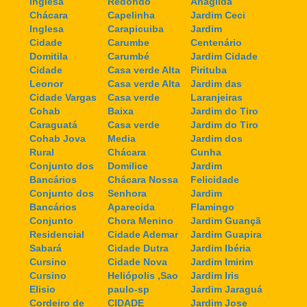
Inglesa
Redondo
Anagilda
Chácara
Capelinha
Jardim Ceci
Inglesa
Carapicuiba
Jardim
Cidade
Carumbe
Centenário
Domitila
Carumbé
Jardim Cidade
Cidade
Casa verde Alta
Pirituba
Leonor
Casa verde Alta
Jardim das
Cidade Vargas
Casa verde
Laranjeiras
Cohab
Baixa
Jardim do Tiro
Caraguatá
Casa verde
Jardim do Tiro
Cohab Jova
Media
Jardim dos
Rural
Chácara
Cunha
Conjunto dos
Domilice
Jardim
Bancários
Chácara Nossa
Felicidade
Conjunto dos
Senhora
Jardim
Bancários
Aparecida
Flamingo
Conjunto
Chora Menino
Jardim Guançã
Residencial
Cidade Ademar
Jardim Guapira
Sabará
Cidade Dutra
Jardim Ibéria
Cursino
Cidade Nova
Jardim Imirim
Cursino
Heliópolis ,Sao
Jardim Iris
Elisio
paulo-sp
Jardim Jaraguá
Cordeiro de
CIDADE
Jardim Jose