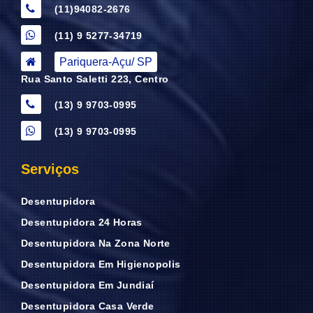
(11)94082-2676
(11) 9 5277-34719
Pariquera-Açu/ SP
Rua Santo Saletti 223, Centro
(13) 9 9703-0995
(13) 9 9703-0995
Serviços
Desentupidora
Desentupidora 24 Horas
Desentupidora Na Zona Norte
Desentupidora Em Higienopolis
Desentupidora Em Jundiaí
Desentupidora Casa Verde