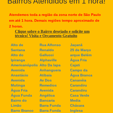
Bairros Atendidos em 1 hora!
Atendemos toda a região da zona norte de São Paulo
em até 1 hora. Demais regiões tempo aproximado de
2 horas.
Clique sobre o Bairro desejado e solicite um
técnico! Visita e Orçamento Gratuito
Alto de
Rua Alfonso
Jaçanã
Santana
Renaldo
25 de Março
Alto do
Gallucci
arque Belém
Ipiranga
Alphaville
Água Fria
Americanópolis
Alto Da lapa
Cajati
Avenida
Anhanguera
Campo da
Anastácio
Atibaia
Água Branca
Avenida
Av Dos
Cananéia
Mutinga
Remedios
Carandiru
Àgua Fria
Avenida
Carandiru
Água Funda
Angélica
Casa Verde
Bairro do
Bancaria
Media
Limão
Barra Funda
Chácara
Barro Branco
Barra Funda
Inglesa