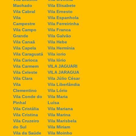
Machado
Vila Elisabete
Vila Cabral
Vila Ernesto
Vila
Vila Espanhola
Campestre
Vila Ferreirinha
Vila Campo
Vila Franca
Grande
Vila Galvão
Vila Canaã
Vila Hebe
Vila Capela
Vila Hermínia
Vila Caraguatá
Vila iorio
Vila Carioca
Vila Iório
Vila Carmem
VILA JAGUARI
Vila Celeste
VILA JARAGUA
Vila Clara
Vila Júlio César
Vila
Vila Liberlândia
Clementino
Vila Lório
Vila Conde do
Vila Maria
Pinhal
Luísa
Vila Cristália
Vila Mariana
Vila Cristina
Vila Marina
Vila Cruzeiro
Vila Marisbela
do Sul
Vila Miriam
Vila da Saúde
Vila Moinho