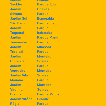
Seckler
Parque Edu
Jardim
Chaves
Silvana
Parque
Jardim Sul
Esmeralda
São Paulo
Parque Ipe
Jardim
Parque
Taquaral
Itaberaba
Jardim
Parque Mandi
Tremembé
Parque
Jardim
Mirassol
Tropical
Parque
Jardim
Monteiro
Ubirajara
Soares
Jardim
Parque
Vergueiro
Monteiro
Jardim Vila
Soares
Mariana
Parque
Jardim
Monteiro
Virginia
Soares
Bianca
Parque Morro
Jardim Vitória
Grande
Régia
Parque