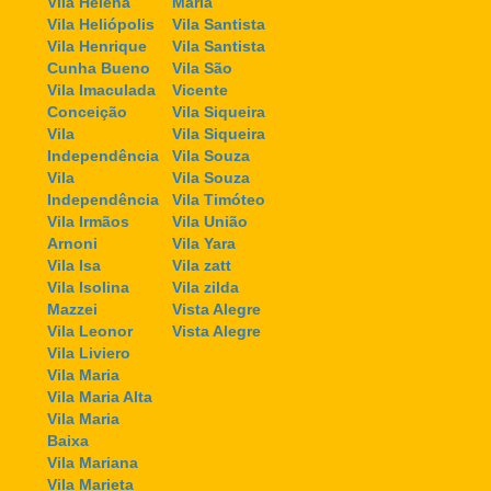
Vila Helena
Maria
Vila Heliópolis
Vila Santista
Vila Henrique
Vila Santista
Cunha Bueno
Vila São
Vila Imaculada
Vicente
Conceição
Vila Siqueira
Vila
Vila Siqueira
Independência
Vila Souza
Vila
Vila Souza
Independência
Vila Timóteo
Vila Irmãos
Vila União
Arnoni
Vila Yara
Vila Isa
Vila zatt
Vila Isolina
Vila zilda
Mazzei
Vista Alegre
Vila Leonor
Vista Alegre
Vila Liviero
Vila Maria
Vila Maria Alta
Vila Maria
Baixa
Vila Mariana
Vila Marieta