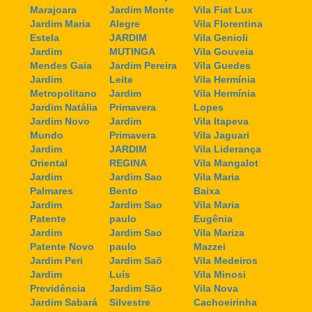
Marajoara
Jardim Monte
Vila Fiat Lux
Jardim Maria
Alegre
Vila Florentina
Estela
JARDIM
Vila Genioli
Jardim
MUTINGA
Vila Gouveia
Mendes Gaia
Jardim Pereira
Vila Guedes
Jardim
Leite
Vila Hermínia
Metropolitano
Jardim
Vila Hermínia
Jardim Natália
Primavera
Lopes
Jardim Novo
Jardim
Vila Itapeva
Mundo
Primavera
Vila Jaguari
Jardim
JARDIM
Vila Liderança
Oriental
REGINA
Vila Mangalot
Jardim
Jardim Sao
Vila Maria
Palmares
Bento
Baixa
Jardim
Jardim Sao
Vila Maria
Patente
paulo
Eugênia
Jardim
Jardim Sao
Vila Mariza
Patente Novo
paulo
Mazzei
Jardim Peri
Jardim Saõ
Vila Medeiros
Jardim
Luís
Vila Minosi
Previdência
Jardim São
Vila Nova
Jardim Sabará
Silvestre
Cachoeirinha