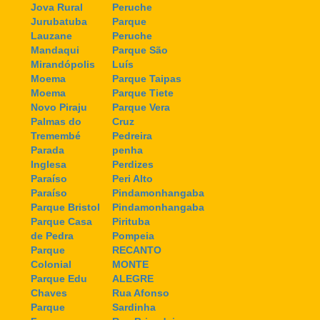
Jova Rural
Peruche
Jurubatuba
Parque
Lauzane
Peruche
Mandaqui
Parque São
Mirandópolis
Luís
Moema
Parque Taipas
Moema
Parque Tiete
Novo Piraju
Parque Vera
Palmas do
Cruz
Tremembé
Pedreira
Parada
penha
Inglesa
Perdizes
Paraíso
Peri Alto
Paraíso
Pindamonhangaba
Parque Bristol
Pindamonhangaba
Parque Casa
Pirituba
de Pedra
Pompeia
Parque
RECANTO
Colonial
MONTE
Parque Edu
ALEGRE
Chaves
Rua Afonso
Parque
Sardinha