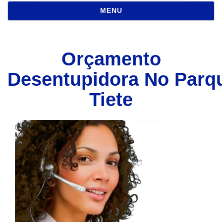
NAVEGAÇÃO
MENU
Orçamento
Desentupidora No Parq
Tiete