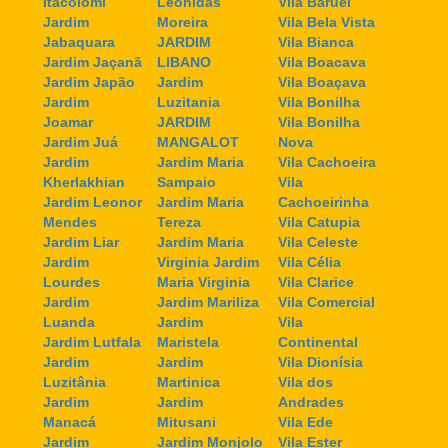
Itacolomi
Leonidas
Vila Baruel
Jardim
Moreira
Vila Bela Vista
Jabaquara
JARDIM
Vila Bianca
Jardim Jaçanã
LIBANO
Vila Boacava
Jardim Japão
Jardim
Vila Boaçava
Jardim
Luzitania
Vila Bonilha
Joamar
JARDIM
Vila Bonilha
Jardim Juá
MANGALOT
Nova
Jardim
Jardim Maria
Vila Cachoeira
Kherlakhian
Sampaio
Vila
Jardim Leonor
Jardim Maria
Cachoeirinha
Mendes
Tereza
Vila Catupia
Jardim Liar
Jardim Maria
Vila Celeste
Jardim
Virginia Jardim
Vila Célia
Lourdes
Maria Virginia
Vila Clarice
Jardim
Jardim Mariliza
Vila Comercial
Luanda
Jardim
Vila
Jardim Lutfala
Maristela
Continental
Jardim
Jardim
Vila Dionísia
Luzitânia
Martinica
Vila dos
Jardim
Jardim
Andrades
Manacá
Mitusani
Vila Ede
Jardim
Jardim Monjolo
Vila Ester