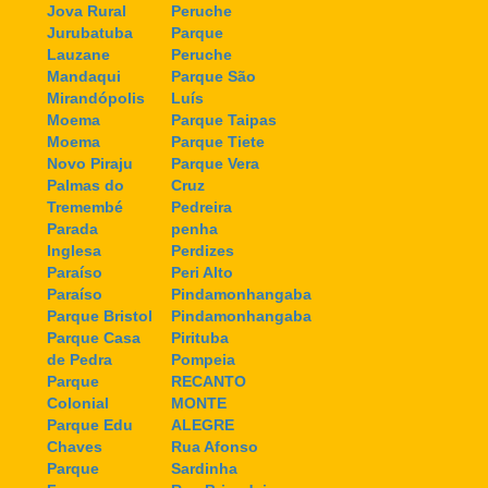
Jova Rural
Peruche
Jurubatuba
Parque
Lauzane
Peruche
Mandaqui
Parque São
Mirandópolis
Luís
Moema
Parque Taipas
Moema
Parque Tiete
Novo Piraju
Parque Vera
Palmas do
Cruz
Tremembé
Pedreira
Parada
penha
Inglesa
Perdizes
Paraíso
Peri Alto
Paraíso
Pindamonhangaba
Parque Bristol
Pindamonhangaba
Parque Casa
Pirituba
de Pedra
Pompeia
Parque
RECANTO
Colonial
MONTE
Parque Edu
ALEGRE
Chaves
Rua Afonso
Parque
Sardinha