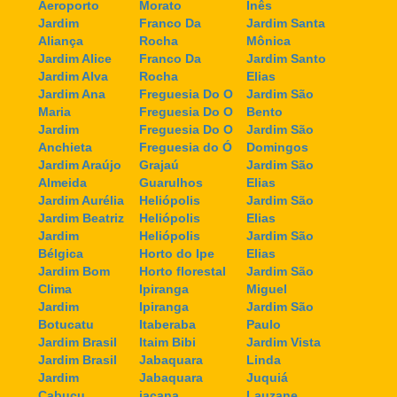
Aeroporto
Morato
Inês
Jardim
Franco Da
Jardim Santa
Aliança
Rocha
Mônica
Jardim Alice
Franco Da
Jardim Santo
Jardim Alva
Rocha
Elias
Jardim Ana
Freguesia Do O
Jardim São
Maria
Freguesia Do O
Bento
Jardim
Freguesia Do O
Jardim São
Anchieta
Freguesia do Ó
Domingos
Jardim Araújo
Grajaú
Jardim São
Almeida
Guarulhos
Elias
Jardim Aurélia
Heliópolis
Jardim São
Jardim Beatriz
Heliópolis
Elias
Jardim
Heliópolis
Jardim São
Bélgica
Horto do Ipe
Elias
Jardim Bom
Horto florestal
Jardim São
Clima
Ipiranga
Miguel
Jardim
Ipiranga
Jardim São
Botucatu
Itaberaba
Paulo
Jardim Brasil
Itaim Bibi
Jardim Vista
Jardim Brasil
Jabaquara
Linda
Jardim
Jabaquara
Juquiá
Cabuçu
jaçana
Lauzane