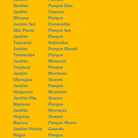
Seckler
Parque Edu
Jardim
Chaves
Silvana
Parque
Jardim Sul
Esmeralda
São Paulo
Parque Ipe
Jardim
Parque
Taquaral
Itaberaba
Jardim
Parque Mandi
Tremembé
Parque
Jardim
Mirassol
Tropical
Parque
Jardim
Monteiro
Ubirajara
Soares
Jardim
Parque
Vergueiro
Monteiro
Jardim Vila
Soares
Mariana
Parque
Jardim
Monteiro
Virginia
Soares
Bianca
Parque Morro
Jardim Vitória
Grande
Régia
Parque