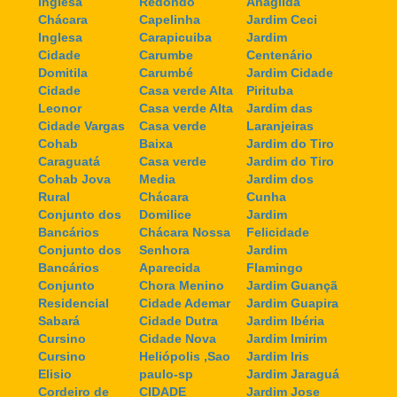
Inglesa
Redondo
Anagilda
Chácara
Capelinha
Jardim Ceci
Inglesa
Carapicuiba
Jardim
Cidade
Carumbe
Centenário
Domitila
Carumbé
Jardim Cidade
Cidade
Casa verde Alta
Pirituba
Leonor
Casa verde Alta
Jardim das
Cidade Vargas
Casa verde
Laranjeiras
Cohab
Baixa
Jardim do Tiro
Caraguatá
Casa verde
Jardim do Tiro
Cohab Jova
Media
Jardim dos
Rural
Chácara
Cunha
Conjunto dos
Domilice
Jardim
Bancários
Chácara Nossa
Felicidade
Conjunto dos
Senhora
Jardim
Bancários
Aparecida
Flamingo
Conjunto
Chora Menino
Jardim Guançã
Residencial
Cidade Ademar
Jardim Guapira
Sabará
Cidade Dutra
Jardim Ibéria
Cursino
Cidade Nova
Jardim Imirim
Cursino
Heliópolis ,Sao
Jardim Iris
Elisio
paulo-sp
Jardim Jaraguá
Cordeiro de
CIDADE
Jardim Jose