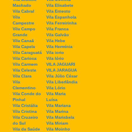
Machado
Vila Elisabete
Vila Cabral
Vila Ernesto
Vila
Vila Espanhola
Campestre
Vila Ferreirinha
Vila Campo
Vila Franca
Grande
Vila Galvão
Vila Canaã
Vila Hebe
Vila Capela
Vila Hermínia
Vila Caraguatá
Vila iorio
Vila Carioca
Vila Iório
Vila Carmem
VILA JAGUARI
Vila Celeste
VILA JARAGUA
Vila Clara
Vila Júlio César
Vila
Vila Liberlândia
Clementino
Vila Lório
Vila Conde do
Vila Maria
Pinhal
Luísa
Vila Cristália
Vila Mariana
Vila Cristina
Vila Marina
Vila Cruzeiro
Vila Marisbela
do Sul
Vila Miriam
Vila da Saúde
Vila Moinho