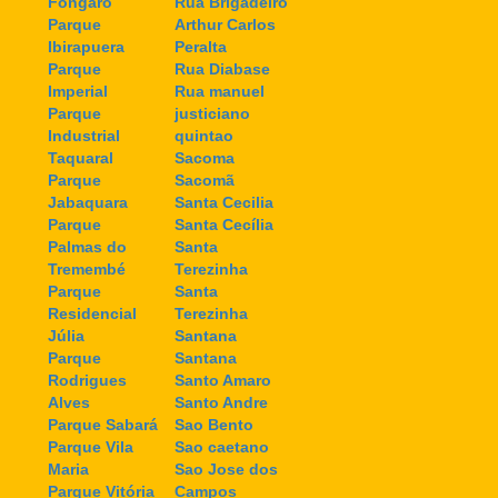
Fongaro
Rua Brigadeiro
Parque
Arthur Carlos
Ibirapuera
Peralta
Parque
Rua Diabase
Imperial
Rua manuel
Parque
justiciano
Industrial
quintao
Taquaral
Sacoma
Parque
Sacomã
Jabaquara
Santa Cecilia
Parque
Santa Cecília
Palmas do
Santa
Tremembé
Terezinha
Parque
Santa
Residencial
Terezinha
Júlia
Santana
Parque
Santana
Rodrigues
Santo Amaro
Alves
Santo Andre
Parque Sabará
Sao Bento
Parque Vila
Sao caetano
Maria
Sao Jose dos
Parque Vitória
Campos