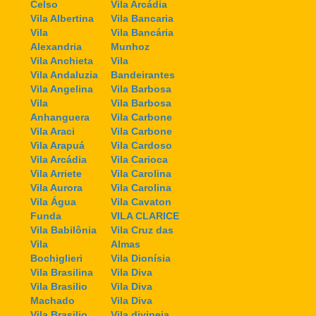
Celso
Vila Arcádia
Vila Albertina
Vila Bancaria
Vila
Vila Bancária
Alexandria
Munhoz
Vila Anchieta
Vila
Vila Andaluzia
Bandeirantes
Vila Angelina
Vila Barbosa
Vila
Vila Barbosa
Anhanguera
Vila Carbone
Vila Araci
Vila Carbone
Vila Arapuá
Vila Cardoso
Vila Arcádia
Vila Carioca
Vila Arriete
Vila Carolina
Vila Aurora
Vila Carolina
Vila Água
Vila Cavaton
Funda
VILA CLARICE
Vila Babilônia
Vila Cruz das
Vila
Almas
Bochiglieri
Vila Dionísia
Vila Brasilina
Vila Diva
Vila Brasilio
Vila Diva
Machado
Vila Diva
Vila Brasilio
Vila divineia