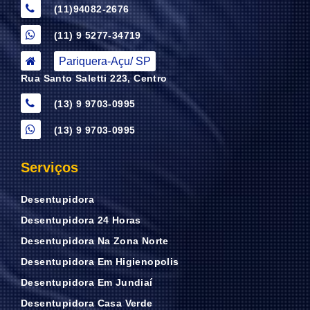
(11)94082-2676
(11) 9 5277-34719
Pariquera-Açu/ SP
Rua Santo Saletti 223, Centro
(13) 9 9703-0995
(13) 9 9703-0995
Serviços
Desentupidora
Desentupidora 24 Horas
Desentupidora Na Zona Norte
Desentupidora Em Higienopolis
Desentupidora Em Jundiaí
Desentupidora Casa Verde