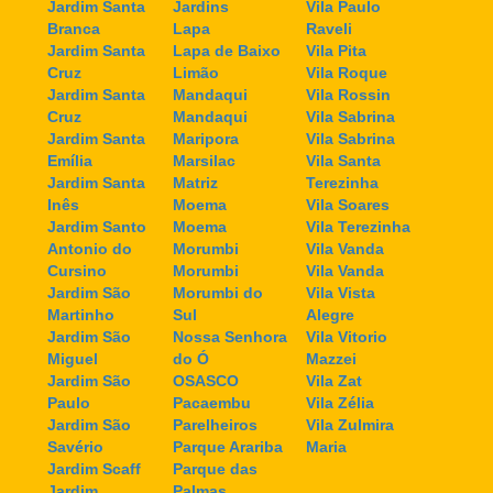
Jardim Santa
Jardins
Vila Paulo
Branca
Lapa
Raveli
Jardim Santa
Lapa de Baixo
Vila Pita
Cruz
Limão
Vila Roque
Jardim Santa
Mandaqui
Vila Rossin
Cruz
Mandaqui
Vila Sabrina
Jardim Santa
Maripora
Vila Sabrina
Emília
Marsilac
Vila Santa
Jardim Santa
Matriz
Terezinha
Inês
Moema
Vila Soares
Jardim Santo
Moema
Vila Terezinha
Antonio do
Morumbi
Vila Vanda
Cursino
Morumbi
Vila Vanda
Jardim São
Morumbi do
Vila Vista
Martinho
Sul
Alegre
Jardim São
Nossa Senhora
Vila Vitorio
Miguel
do Ó
Mazzei
Jardim São
OSASCO
Vila Zat
Paulo
Pacaembu
Vila Zélia
Jardim São
Parelheiros
Vila Zulmira
Savério
Parque Arariba
Maria
Jardim Scaff
Parque das
Jardim
Palmas