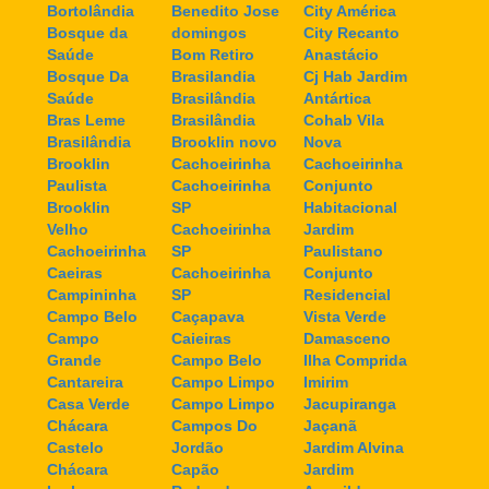
Bortolândia
Benedito Jose
City América
Bosque da
domingos
City Recanto
Saúde
Bom Retiro
Anastácio
Bosque Da
Brasilandia
Cj Hab Jardim
Saúde
Brasilândia
Antártica
Bras Leme
Brasilândia
Cohab Vila
Brasilândia
Brooklin novo
Nova
Brooklin
Cachoeirinha
Cachoeirinha
Paulista
Cachoeirinha
Conjunto
Brooklin
SP
Habitacional
Velho
Cachoeirinha
Jardim
Cachoeirinha
SP
Paulistano
Caeiras
Cachoeirinha
Conjunto
Campininha
SP
Residencial
Campo Belo
Caçapava
Vista Verde
Campo
Caieiras
Damasceno
Grande
Campo Belo
Ilha Comprida
Cantareira
Campo Limpo
Imirim
Casa Verde
Campo Limpo
Jacupiranga
Chácara
Campos Do
Jaçanã
Castelo
Jordão
Jardim Alvina
Chácara
Capão
Jardim