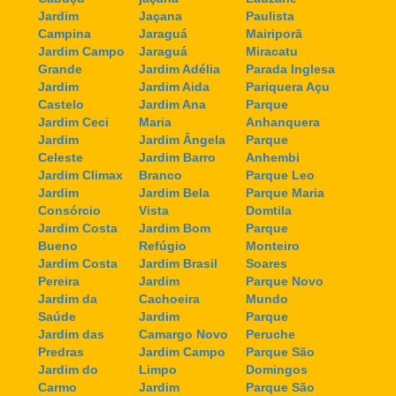
Jardim
Jaçana
Paulista
Campina
Jaraguá
Mairiporã
Jardim Campo
Jaraguá
Miracatu
Grande
Jardim Adélia
Parada Inglesa
Jardim
Jardim Aida
Pariquera Açu
Castelo
Jardim Ana
Parque
Jardim Ceci
Maria
Anhanquera
Jardim
Jardim Ângela
Parque
Celeste
Jardim Barro
Anhembi
Jardim Climax
Branco
Parque Leo
Jardim
Jardim Bela
Parque Maria
Consórcio
Vista
Domtila
Jardim Costa
Jardim Bom
Parque
Bueno
Refúgio
Monteiro
Jardim Costa
Jardim Brasil
Soares
Pereira
Jardim
Parque Novo
Jardim da
Cachoeira
Mundo
Saúde
Jardim
Parque
Jardim das
Camargo Novo
Peruche
Predras
Jardim Campo
Parque São
Jardim do
Limpo
Domingos
Carmo
Jardim
Parque São