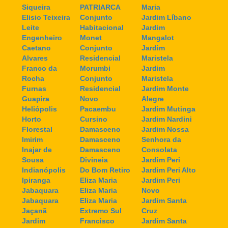
Siqueira
PATRIARCA
Maria
Elisio Teixeira
Conjunto
Jardim Líbano
Leite
Habitacional
Jardim
Engenheiro
Monet
Mangalot
Caetano
Conjunto
Jardim
Alvares
Residencial
Maristela
Franco da
Morumbi
Jardim
Rocha
Conjunto
Maristela
Furnas
Residencial
Jardim Monte
Guapira
Novo
Alegre
Heliópolis
Pacaembu
Jardim Mutinga
Horto
Cursino
Jardim Nardini
Florestal
Damasceno
Jardim Nossa
Imirim
Damasceno
Senhora da
Inajar de
Damasceno
Consolata
Sousa
Divineia
Jardim Peri
Indianópolis
Do Bom Retiro
Jardim Peri Alto
Ipiranga
Eliza Maria
Jardim Peri
Jabaquara
Eliza Maria
Novo
Jabaquara
Eliza Maria
Jardim Santa
Jaçanã
Extremo Sul
Cruz
Jardim
Francisco
Jardim Santa