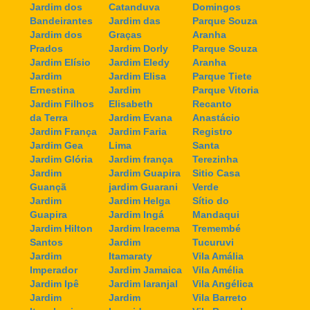
Jardim dos
Catanduva
Domingos
Bandeirantes
Jardim das
Parque Souza
Jardim dos
Graças
Aranha
Prados
Jardim Dorly
Parque Souza
Jardim Elísio
Jardim Eledy
Aranha
Jardim
Jardim Elisa
Parque Tiete
Ernestina
Jardim
Parque Vitoria
Jardim Filhos
Elisabeth
Recanto
da Terra
Jardim Evana
Anastácio
Jardim França
Jardim Faria
Registro
Jardim Gea
Lima
Santa
Jardim Glória
Jardim frança
Terezinha
Jardim
Jardim Guapira
Sitio Casa
Guançã
jardim Guarani
Verde
Jardim
Jardim Helga
Sítio do
Guapira
Jardim Ingá
Mandaqui
Jardim Hilton
Jardim Iracema
Tremembé
Santos
Jardim
Tucuruvi
Jardim
Itamaraty
Vila Amália
Imperador
Jardim Jamaica
Vila Amélia
Jardim Ipê
Jardim laranjal
Vila Angélica
Jardim
Jardim
Vila Barreto