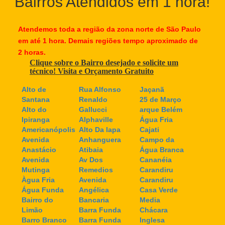
Bairros Atendidos em 1 hora!
Atendemos toda a região da zona norte de São Paulo
em até 1 hora. Demais regiões tempo aproximado de
2 horas.
Clique sobre o Bairro desejado e solicite um
técnico! Visita e Orçamento Gratuito
Alto de
Rua Alfonso
Jaçanã
Santana
Renaldo
25 de Março
Alto do
Gallucci
arque Belém
Ipiranga
Alphaville
Água Fria
Americanópolis
Alto Da lapa
Cajati
Avenida
Anhanguera
Campo da
Anastácio
Atibaia
Água Branca
Avenida
Av Dos
Cananéia
Mutinga
Remedios
Carandiru
Àgua Fria
Avenida
Carandiru
Água Funda
Angélica
Casa Verde
Bairro do
Bancaria
Media
Limão
Barra Funda
Chácara
Barro Branco
Barra Funda
Inglesa