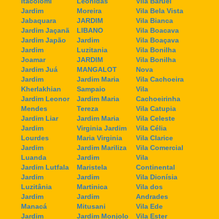
Itacolomi
Leonidas
Vila Baruel
Jardim
Moreira
Vila Bela Vista
Jabaquara
JARDIM
Vila Bianca
Jardim Jaçanã
LIBANO
Vila Boacava
Jardim Japão
Jardim
Vila Boaçava
Jardim
Luzitania
Vila Bonilha
Joamar
JARDIM
Vila Bonilha
Jardim Juá
MANGALOT
Nova
Jardim
Jardim Maria
Vila Cachoeira
Kherlakhian
Sampaio
Vila
Jardim Leonor
Jardim Maria
Cachoeirinha
Mendes
Tereza
Vila Catupia
Jardim Liar
Jardim Maria
Vila Celeste
Jardim
Virginia Jardim
Vila Célia
Lourdes
Maria Virginia
Vila Clarice
Jardim
Jardim Mariliza
Vila Comercial
Luanda
Jardim
Vila
Jardim Lutfala
Maristela
Continental
Jardim
Jardim
Vila Dionísia
Luzitânia
Martinica
Vila dos
Jardim
Jardim
Andrades
Manacá
Mitusani
Vila Ede
Jardim
Jardim Monjolo
Vila Ester