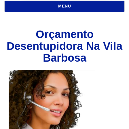
NAVEGAÇÃO
MENU
Orçamento
Desentupidora Na Vila
Barbosa