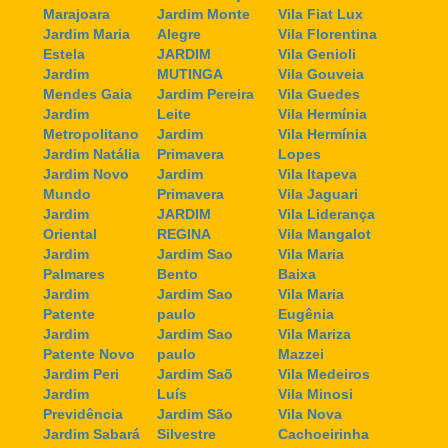
Marajoara
Jardim Monte
Vila Fiat Lux
Jardim Maria
Alegre
Vila Florentina
Estela
JARDIM
Vila Genioli
Jardim
MUTINGA
Vila Gouveia
Mendes Gaia
Jardim Pereira
Vila Guedes
Jardim
Leite
Vila Hermínia
Metropolitano
Jardim
Vila Hermínia
Jardim Natália
Primavera
Lopes
Jardim Novo
Jardim
Vila Itapeva
Mundo
Primavera
Vila Jaguari
Jardim
JARDIM
Vila Liderança
Oriental
REGINA
Vila Mangalot
Jardim
Jardim Sao
Vila Maria
Palmares
Bento
Baixa
Jardim
Jardim Sao
Vila Maria
Patente
paulo
Eugênia
Jardim
Jardim Sao
Vila Mariza
Patente Novo
paulo
Mazzei
Jardim Peri
Jardim Saõ
Vila Medeiros
Jardim
Luís
Vila Minosi
Previdência
Jardim São
Vila Nova
Jardim Sabará
Silvestre
Cachoeirinha