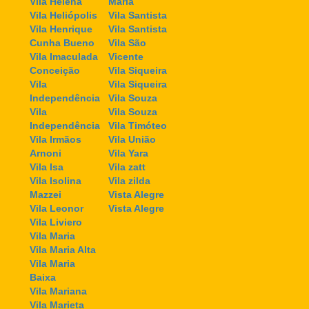
Vila Helena
Maria
Vila Heliópolis
Vila Santista
Vila Henrique
Vila Santista
Cunha Bueno
Vila São
Vila Imaculada
Vicente
Conceição
Vila Siqueira
Vila
Vila Siqueira
Independência
Vila Souza
Vila
Vila Souza
Independência
Vila Timóteo
Vila Irmãos
Vila União
Arnoni
Vila Yara
Vila Isa
Vila zatt
Vila Isolina
Vila zilda
Mazzei
Vista Alegre
Vila Leonor
Vista Alegre
Vila Liviero
Vila Maria
Vila Maria Alta
Vila Maria
Baixa
Vila Mariana
Vila Marieta