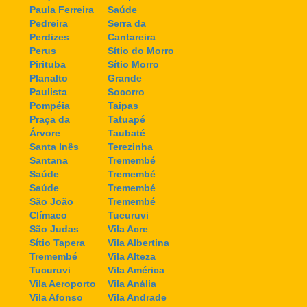
Paula Ferreira
Saúde
Pedreira
Serra da
Perdizes
Cantareira
Perus
Sítio do Morro
Pirituba
Sítio Morro
Planalto
Grande
Paulista
Socorro
Pompéia
Taipas
Praça da
Tatuapé
Árvore
Taubaté
Santa Inês
Terezinha
Santana
Tremembé
Saúde
Tremembé
Saúde
Tremembé
São João
Tremembé
Clímaco
Tucuruvi
São Judas
Vila Acre
Sítio Tapera
Vila Albertina
Tremembé
Vila Alteza
Tucuruvi
Vila América
Vila Aeroporto
Vila Anália
Vila Afonso
Vila Andrade