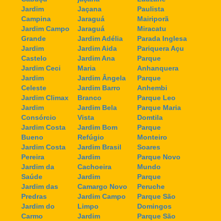
Jardim
Jaçana
Paulista
Campina
Jaraguá
Mairiporã
Jardim Campo
Jaraguá
Miracatu
Grande
Jardim Adélia
Parada Inglesa
Jardim
Jardim Aida
Pariquera Açu
Castelo
Jardim Ana
Parque
Jardim Ceci
Maria
Anhanquera
Jardim
Jardim Ângela
Parque
Celeste
Jardim Barro
Anhembi
Jardim Climax
Branco
Parque Leo
Jardim
Jardim Bela
Parque Maria
Consórcio
Vista
Domtila
Jardim Costa
Jardim Bom
Parque
Bueno
Refúgio
Monteiro
Jardim Costa
Jardim Brasil
Soares
Pereira
Jardim
Parque Novo
Jardim da
Cachoeira
Mundo
Saúde
Jardim
Parque
Jardim das
Camargo Novo
Peruche
Predras
Jardim Campo
Parque São
Jardim do
Limpo
Domingos
Carmo
Jardim
Parque São