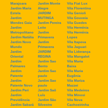
Marajoara
Jardim Monte
Vila Fiat Lux
Jardim Maria
Alegre
Vila Florentina
Estela
JARDIM
Vila Genioli
Jardim
MUTINGA
Vila Gouveia
Mendes Gaia
Jardim Pereira
Vila Guedes
Jardim
Leite
Vila Hermínia
Metropolitano
Jardim
Vila Hermínia
Jardim Natália
Primavera
Lopes
Jardim Novo
Jardim
Vila Itapeva
Mundo
Primavera
Vila Jaguari
Jardim
JARDIM
Vila Liderança
Oriental
REGINA
Vila Mangalot
Jardim
Jardim Sao
Vila Maria
Palmares
Bento
Baixa
Jardim
Jardim Sao
Vila Maria
Patente
paulo
Eugênia
Jardim
Jardim Sao
Vila Mariza
Patente Novo
paulo
Mazzei
Jardim Peri
Jardim Saõ
Vila Medeiros
Jardim
Luís
Vila Minosi
Previdência
Jardim São
Vila Nova
Jardim Sabará
Silvestre
Cachoeirinha