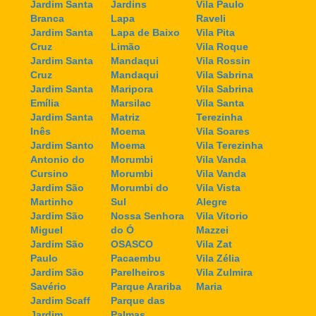
Jardim Santa
Jardins
Vila Paulo
Branca
Lapa
Raveli
Jardim Santa
Lapa de Baixo
Vila Pita
Cruz
Limão
Vila Roque
Jardim Santa
Mandaqui
Vila Rossin
Cruz
Mandaqui
Vila Sabrina
Jardim Santa
Maripora
Vila Sabrina
Emília
Marsilac
Vila Santa
Jardim Santa
Matriz
Terezinha
Inês
Moema
Vila Soares
Jardim Santo
Moema
Vila Terezinha
Antonio do
Morumbi
Vila Vanda
Cursino
Morumbi
Vila Vanda
Jardim São
Morumbi do
Vila Vista
Martinho
Sul
Alegre
Jardim São
Nossa Senhora
Vila Vitorio
Miguel
do Ó
Mazzei
Jardim São
OSASCO
Vila Zat
Paulo
Pacaembu
Vila Zélia
Jardim São
Parelheiros
Vila Zulmira
Savério
Parque Arariba
Maria
Jardim Scaff
Parque das
Jardim
Palmas