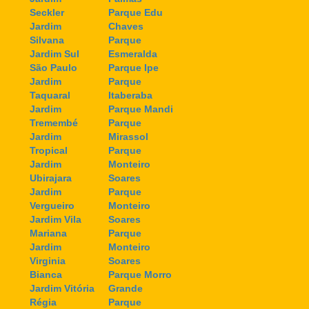
Seckler
Parque Edu
Jardim
Chaves
Silvana
Parque
Jardim Sul
Esmeralda
São Paulo
Parque Ipe
Jardim
Parque
Taquaral
Itaberaba
Jardim
Parque Mandi
Tremembé
Parque
Jardim
Mirassol
Tropical
Parque
Jardim
Monteiro
Ubirajara
Soares
Jardim
Parque
Vergueiro
Monteiro
Jardim Vila
Soares
Mariana
Parque
Jardim
Monteiro
Virginia
Soares
Bianca
Parque Morro
Jardim Vitória
Grande
Régia
Parque