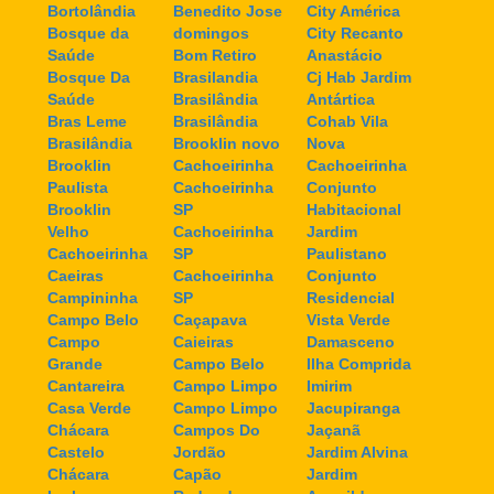
Bortolândia
Benedito Jose
City América
Bosque da
domingos
City Recanto
Saúde
Bom Retiro
Anastácio
Bosque Da
Brasilandia
Cj Hab Jardim
Saúde
Brasilândia
Antártica
Bras Leme
Brasilândia
Cohab Vila
Brasilândia
Brooklin novo
Nova
Brooklin
Cachoeirinha
Cachoeirinha
Paulista
Cachoeirinha
Conjunto
Brooklin
SP
Habitacional
Velho
Cachoeirinha
Jardim
Cachoeirinha
SP
Paulistano
Caeiras
Cachoeirinha
Conjunto
Campininha
SP
Residencial
Campo Belo
Caçapava
Vista Verde
Campo
Caieiras
Damasceno
Grande
Campo Belo
Ilha Comprida
Cantareira
Campo Limpo
Imirim
Casa Verde
Campo Limpo
Jacupiranga
Chácara
Campos Do
Jaçanã
Castelo
Jordão
Jardim Alvina
Chácara
Capão
Jardim