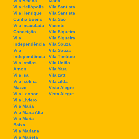
Vila Helena
Maria
Vila Heliópolis
Vila Santista
Vila Henrique
Vila Santista
Cunha Bueno
Vila São
Vila Imaculada
Vicente
Conceição
Vila Siqueira
Vila
Vila Siqueira
Independência
Vila Souza
Vila
Vila Souza
Independência
Vila Timóteo
Vila Irmãos
Vila União
Arnoni
Vila Yara
Vila Isa
Vila zatt
Vila Isolina
Vila zilda
Mazzei
Vista Alegre
Vila Leonor
Vista Alegre
Vila Liviero
Vila Maria
Vila Maria Alta
Vila Maria
Baixa
Vila Mariana
Vila Marieta