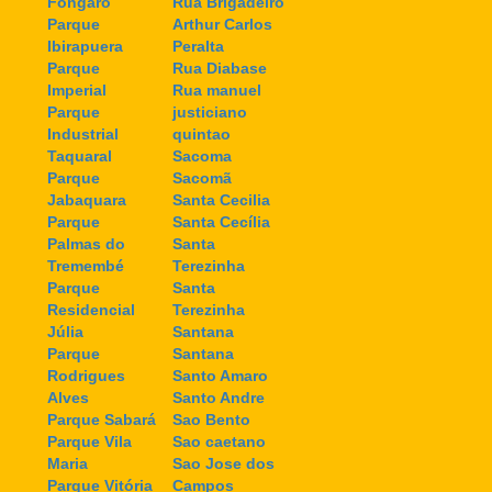
Fongaro
Rua Brigadeiro
Parque
Arthur Carlos
Ibirapuera
Peralta
Parque
Rua Diabase
Imperial
Rua manuel
Parque
justiciano
Industrial
quintao
Taquaral
Sacoma
Parque
Sacomã
Jabaquara
Santa Cecilia
Parque
Santa Cecília
Palmas do
Santa
Tremembé
Terezinha
Parque
Santa
Residencial
Terezinha
Júlia
Santana
Parque
Santana
Rodrigues
Santo Amaro
Alves
Santo Andre
Parque Sabará
Sao Bento
Parque Vila
Sao caetano
Maria
Sao Jose dos
Parque Vitória
Campos