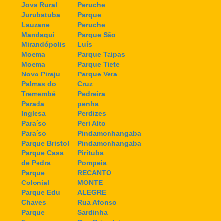
Jova Rural
Peruche
Jurubatuba
Parque
Lauzane
Peruche
Mandaqui
Parque São
Mirandópolis
Luís
Moema
Parque Taipas
Moema
Parque Tiete
Novo Piraju
Parque Vera
Palmas do
Cruz
Tremembé
Pedreira
Parada
penha
Inglesa
Perdizes
Paraíso
Peri Alto
Paraíso
Pindamonhangaba
Parque Bristol
Pindamonhangaba
Parque Casa
Pirituba
de Pedra
Pompeia
Parque
RECANTO
Colonial
MONTE
Parque Edu
ALEGRE
Chaves
Rua Afonso
Parque
Sardinha