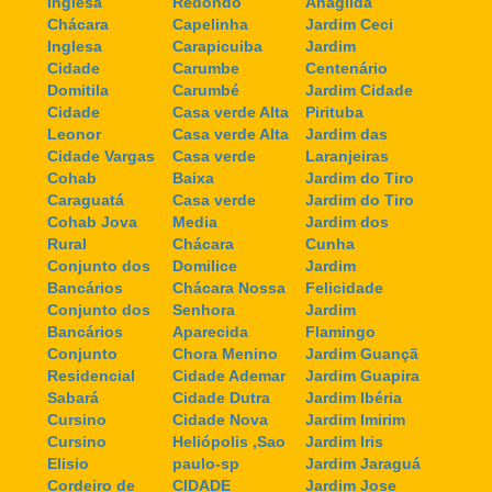
Inglesa
Redondo
Anagilda
Chácara
Capelinha
Jardim Ceci
Inglesa
Carapicuiba
Jardim
Cidade
Carumbe
Centenário
Domitila
Carumbé
Jardim Cidade
Cidade
Casa verde Alta
Pirituba
Leonor
Casa verde Alta
Jardim das
Cidade Vargas
Casa verde
Laranjeiras
Cohab
Baixa
Jardim do Tiro
Caraguatá
Casa verde
Jardim do Tiro
Cohab Jova
Media
Jardim dos
Rural
Chácara
Cunha
Conjunto dos
Domilice
Jardim
Bancários
Chácara Nossa
Felicidade
Conjunto dos
Senhora
Jardim
Bancários
Aparecida
Flamingo
Conjunto
Chora Menino
Jardim Guançã
Residencial
Cidade Ademar
Jardim Guapira
Sabará
Cidade Dutra
Jardim Ibéria
Cursino
Cidade Nova
Jardim Imirim
Cursino
Heliópolis ,Sao
Jardim Iris
Elisio
paulo-sp
Jardim Jaraguá
Cordeiro de
CIDADE
Jardim Jose