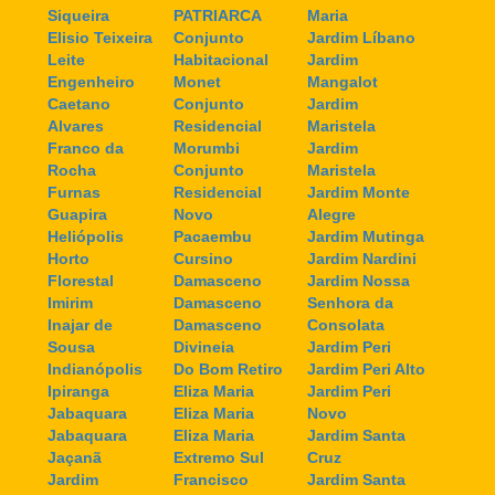
Siqueira
PATRIARCA
Maria
Elisio Teixeira
Conjunto
Jardim Líbano
Leite
Habitacional
Jardim
Engenheiro
Monet
Mangalot
Caetano
Conjunto
Jardim
Alvares
Residencial
Maristela
Franco da
Morumbi
Jardim
Rocha
Conjunto
Maristela
Furnas
Residencial
Jardim Monte
Guapira
Novo
Alegre
Heliópolis
Pacaembu
Jardim Mutinga
Horto
Cursino
Jardim Nardini
Florestal
Damasceno
Jardim Nossa
Imirim
Damasceno
Senhora da
Inajar de
Damasceno
Consolata
Sousa
Divineia
Jardim Peri
Indianópolis
Do Bom Retiro
Jardim Peri Alto
Ipiranga
Eliza Maria
Jardim Peri
Jabaquara
Eliza Maria
Novo
Jabaquara
Eliza Maria
Jardim Santa
Jaçanã
Extremo Sul
Cruz
Jardim
Francisco
Jardim Santa