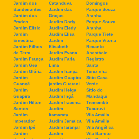
Jardim dos
Catanduva
Domingos
Bandeirantes
Jardim das
Parque Souza
Jardim dos
Graças
Aranha
Prados
Jardim Dorly
Parque Souza
Jardim Elísio
Jardim Eledy
Aranha
Jardim
Jardim Elisa
Parque Tiete
Ernestina
Jardim
Parque Vitoria
Jardim Filhos
Elisabeth
Recanto
da Terra
Jardim Evana
Anastácio
Jardim França
Jardim Faria
Registro
Jardim Gea
Lima
Santa
Jardim Glória
Jardim frança
Terezinha
Jardim
Jardim Guapira
Sitio Casa
Guançã
jardim Guarani
Verde
Jardim
Jardim Helga
Sítio do
Guapira
Jardim Ingá
Mandaqui
Jardim Hilton
Jardim Iracema
Tremembé
Santos
Jardim
Tucuruvi
Jardim
Itamaraty
Vila Amália
Imperador
Jardim Jamaica
Vila Amélia
Jardim Ipê
Jardim laranjal
Vila Angélica
Jardim
Jardim
Vila Barreto