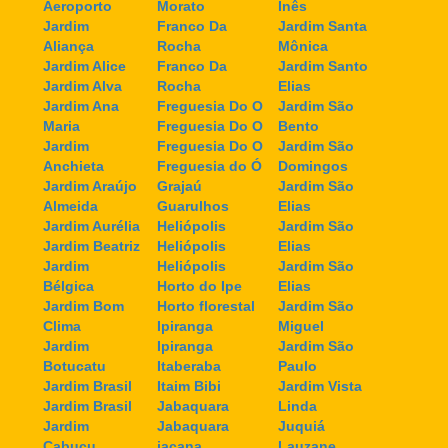
Aeroporto
Morato
Inês
Jardim
Franco Da
Jardim Santa
Aliança
Rocha
Mônica
Jardim Alice
Franco Da
Jardim Santo
Jardim Alva
Rocha
Elias
Jardim Ana
Freguesia Do O
Jardim São
Maria
Freguesia Do O
Bento
Jardim
Freguesia Do O
Jardim São
Anchieta
Freguesia do Ó
Domingos
Jardim Araújo
Grajaú
Jardim São
Almeida
Guarulhos
Elias
Jardim Aurélia
Heliópolis
Jardim São
Jardim Beatriz
Heliópolis
Elias
Jardim
Heliópolis
Jardim São
Bélgica
Horto do Ipe
Elias
Jardim Bom
Horto florestal
Jardim São
Clima
Ipiranga
Miguel
Jardim
Ipiranga
Jardim São
Botucatu
Itaberaba
Paulo
Jardim Brasil
Itaim Bibi
Jardim Vista
Jardim Brasil
Jabaquara
Linda
Jardim
Jabaquara
Juquiá
Cabuçu
jaçana
Lauzane