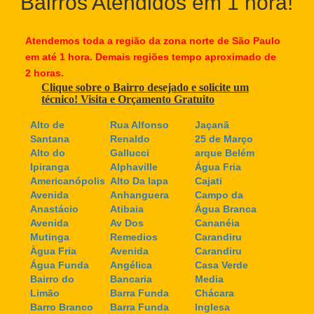
Bairros Atendidos em 1 hora!
Atendemos toda a região da zona norte de São Paulo
em até 1 hora. Demais regiões tempo aproximado de
2 horas.
Clique sobre o Bairro desejado e solicite um
técnico! Visita e Orçamento Gratuito
Alto de
Rua Alfonso
Jaçanã
Santana
Renaldo
25 de Março
Alto do
Gallucci
arque Belém
Ipiranga
Alphaville
Água Fria
Americanópolis
Alto Da lapa
Cajati
Avenida
Anhanguera
Campo da
Anastácio
Atibaia
Água Branca
Avenida
Av Dos
Cananéia
Mutinga
Remedios
Carandiru
Àgua Fria
Avenida
Carandiru
Água Funda
Angélica
Casa Verde
Bairro do
Bancaria
Media
Limão
Barra Funda
Chácara
Barro Branco
Barra Funda
Inglesa