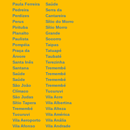
Paula Ferreira
Saúde
Pedreira
Serra da
Perdizes
Cantareira
Perus
Sítio do Morro
Pirituba
Sítio Morro
Planalto
Grande
Paulista
Socorro
Pompéia
Taipas
Praça da
Tatuapé
Árvore
Taubaté
Santa Inês
Terezinha
Santana
Tremembé
Saúde
Tremembé
Saúde
Tremembé
São João
Tremembé
Clímaco
Tucuruvi
São Judas
Vila Acre
Sítio Tapera
Vila Albertina
Tremembé
Vila Alteza
Tucuruvi
Vila América
Vila Aeroporto
Vila Anália
Vila Afonso
Vila Andrade