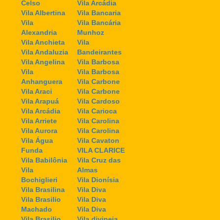
Celso
Vila Arcádia
Vila Albertina
Vila Bancaria
Vila
Vila Bancária
Alexandria
Munhoz
Vila Anchieta
Vila
Vila Andaluzia
Bandeirantes
Vila Angelina
Vila Barbosa
Vila
Vila Barbosa
Anhanguera
Vila Carbone
Vila Araci
Vila Carbone
Vila Arapuá
Vila Cardoso
Vila Arcádia
Vila Carioca
Vila Arriete
Vila Carolina
Vila Aurora
Vila Carolina
Vila Água
Vila Cavaton
Funda
VILA CLARICE
Vila Babilônia
Vila Cruz das
Vila
Almas
Bochiglieri
Vila Dionísia
Vila Brasilina
Vila Diva
Vila Brasilio
Vila Diva
Machado
Vila Diva
Vila Brasilio
Vila divineia