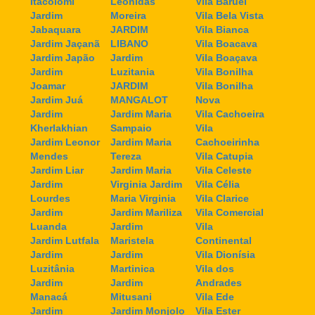
Itacolomi
Leonidas
Vila Baruel
Jardim
Moreira
Vila Bela Vista
Jabaquara
JARDIM
Vila Bianca
Jardim Jaçanã
LIBANO
Vila Boacava
Jardim Japão
Jardim
Vila Boaçava
Jardim
Luzitania
Vila Bonilha
Joamar
JARDIM
Vila Bonilha
Jardim Juá
MANGALOT
Nova
Jardim
Jardim Maria
Vila Cachoeira
Kherlakhian
Sampaio
Vila
Jardim Leonor
Jardim Maria
Cachoeirinha
Mendes
Tereza
Vila Catupia
Jardim Liar
Jardim Maria
Vila Celeste
Jardim
Virginia Jardim
Vila Célia
Lourdes
Maria Virginia
Vila Clarice
Jardim
Jardim Mariliza
Vila Comercial
Luanda
Jardim
Vila
Jardim Lutfala
Maristela
Continental
Jardim
Jardim
Vila Dionísia
Luzitânia
Martinica
Vila dos
Jardim
Jardim
Andrades
Manacá
Mitusani
Vila Ede
Jardim
Jardim Monjolo
Vila Ester