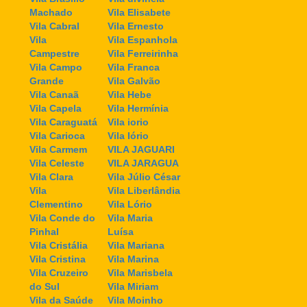
Machado
Vila Elisabete
Vila Cabral
Vila Ernesto
Vila
Vila Espanhola
Campestre
Vila Ferreirinha
Vila Campo
Vila Franca
Grande
Vila Galvão
Vila Canaã
Vila Hebe
Vila Capela
Vila Hermínia
Vila Caraguatá
Vila iorio
Vila Carioca
Vila Iório
Vila Carmem
VILA JAGUARI
Vila Celeste
VILA JARAGUA
Vila Clara
Vila Júlio César
Vila
Vila Liberlândia
Clementino
Vila Lório
Vila Conde do
Vila Maria
Pinhal
Luísa
Vila Cristália
Vila Mariana
Vila Cristina
Vila Marina
Vila Cruzeiro
Vila Marisbela
do Sul
Vila Miriam
Vila da Saúde
Vila Moinho