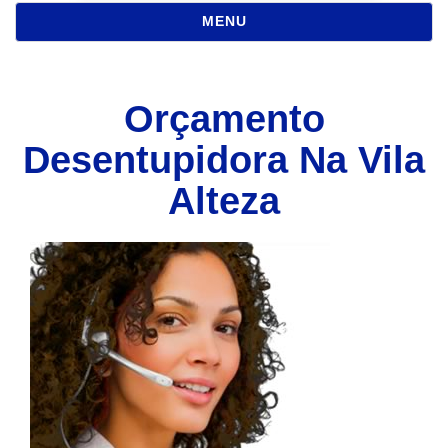
NAVEGAÇÃO
MENU
Orçamento
Desentupidora Na Vila
Alteza