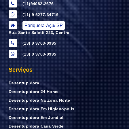
(11)94082-2676
(11) 9 5277-34719
Pariquera-Açu/ SP
Rua Santo Saletti 223, Centro
(13) 9 9703-0995
(13) 9 9703-0995
Serviços
Desentupidora
Desentupidora 24 Horas
Desentupidora Na Zona Norte
Desentupidora Em Higienopolis
Desentupidora Em Jundiaí
Desentupidora Casa Verde