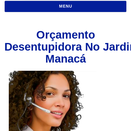
NAVEGAÇÃO
MENU
Orçamento
Desentupidora No Jard
Manacá