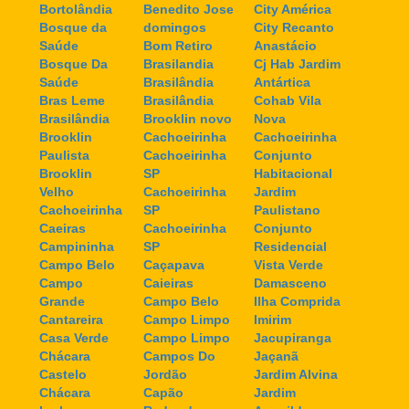
Bortolândia
Benedito Jose
City América
Bosque da
domingos
City Recanto
Saúde
Bom Retiro
Anastácio
Bosque Da
Brasilandia
Cj Hab Jardim
Saúde
Brasilândia
Antártica
Bras Leme
Brasilândia
Cohab Vila
Brasilândia
Brooklin novo
Nova
Brooklin
Cachoeirinha
Cachoeirinha
Paulista
Cachoeirinha
Conjunto
Brooklin
SP
Habitacional
Velho
Cachoeirinha
Jardim
Cachoeirinha
SP
Paulistano
Caeiras
Cachoeirinha
Conjunto
Campininha
SP
Residencial
Campo Belo
Caçapava
Vista Verde
Campo
Caieiras
Damasceno
Grande
Campo Belo
Ilha Comprida
Cantareira
Campo Limpo
Imirim
Casa Verde
Campo Limpo
Jacupiranga
Chácara
Campos Do
Jaçanã
Castelo
Jordão
Jardim Alvina
Chácara
Capão
Jardim