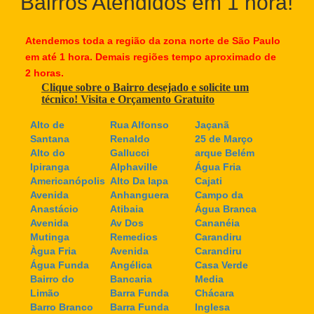
Bairros Atendidos em 1 hora!
Atendemos toda a região da zona norte de São Paulo
em até 1 hora. Demais regiões tempo aproximado de
2 horas.
Clique sobre o Bairro desejado e solicite um
técnico! Visita e Orçamento Gratuito
Alto de
Rua Alfonso
Jaçanã
Santana
Renaldo
25 de Março
Alto do
Gallucci
arque Belém
Ipiranga
Alphaville
Água Fria
Americanópolis
Alto Da lapa
Cajati
Avenida
Anhanguera
Campo da
Anastácio
Atibaia
Água Branca
Avenida
Av Dos
Cananéia
Mutinga
Remedios
Carandiru
Àgua Fria
Avenida
Carandiru
Água Funda
Angélica
Casa Verde
Bairro do
Bancaria
Media
Limão
Barra Funda
Chácara
Barro Branco
Barra Funda
Inglesa