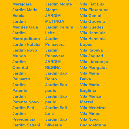
Marajoara
Jardim Monte
Vila Fiat Lux
Jardim Maria
Alegre
Vila Florentina
Estela
JARDIM
Vila Genioli
Jardim
MUTINGA
Vila Gouveia
Mendes Gaia
Jardim Pereira
Vila Guedes
Jardim
Leite
Vila Hermínia
Metropolitano
Jardim
Vila Hermínia
Jardim Natália
Primavera
Lopes
Jardim Novo
Jardim
Vila Itapeva
Mundo
Primavera
Vila Jaguari
Jardim
JARDIM
Vila Liderança
Oriental
REGINA
Vila Mangalot
Jardim
Jardim Sao
Vila Maria
Palmares
Bento
Baixa
Jardim
Jardim Sao
Vila Maria
Patente
paulo
Eugênia
Jardim
Jardim Sao
Vila Mariza
Patente Novo
paulo
Mazzei
Jardim Peri
Jardim Saõ
Vila Medeiros
Jardim
Luís
Vila Minosi
Previdência
Jardim São
Vila Nova
Jardim Sabará
Silvestre
Cachoeirinha