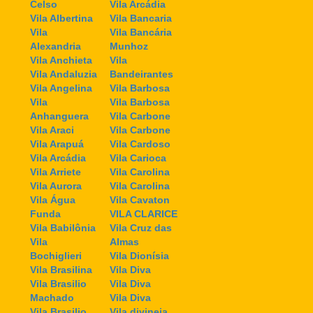
Celso
Vila Arcádia
Vila Albertina
Vila Bancaria
Vila
Vila Bancária
Alexandria
Munhoz
Vila Anchieta
Vila
Vila Andaluzia
Bandeirantes
Vila Angelina
Vila Barbosa
Vila
Vila Barbosa
Anhanguera
Vila Carbone
Vila Araci
Vila Carbone
Vila Arapuá
Vila Cardoso
Vila Arcádia
Vila Carioca
Vila Arriete
Vila Carolina
Vila Aurora
Vila Carolina
Vila Água
Vila Cavaton
Funda
VILA CLARICE
Vila Babilônia
Vila Cruz das
Vila
Almas
Bochiglieri
Vila Dionísia
Vila Brasilina
Vila Diva
Vila Brasilio
Vila Diva
Machado
Vila Diva
Vila Brasilio
Vila divineia