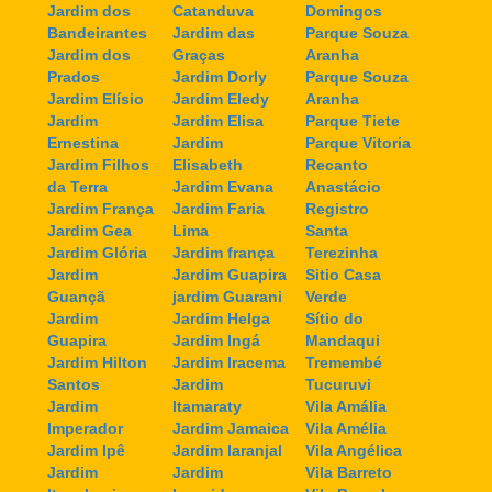
Jardim dos
Catanduva
Domingos
Bandeirantes
Jardim das
Parque Souza
Jardim dos
Graças
Aranha
Prados
Jardim Dorly
Parque Souza
Jardim Elísio
Jardim Eledy
Aranha
Jardim
Jardim Elisa
Parque Tiete
Ernestina
Jardim
Parque Vitoria
Jardim Filhos
Elisabeth
Recanto
da Terra
Jardim Evana
Anastácio
Jardim França
Jardim Faria
Registro
Jardim Gea
Lima
Santa
Jardim Glória
Jardim frança
Terezinha
Jardim
Jardim Guapira
Sitio Casa
Guançã
jardim Guarani
Verde
Jardim
Jardim Helga
Sítio do
Guapira
Jardim Ingá
Mandaqui
Jardim Hilton
Jardim Iracema
Tremembé
Santos
Jardim
Tucuruvi
Jardim
Itamaraty
Vila Amália
Imperador
Jardim Jamaica
Vila Amélia
Jardim Ipê
Jardim laranjal
Vila Angélica
Jardim
Jardim
Vila Barreto