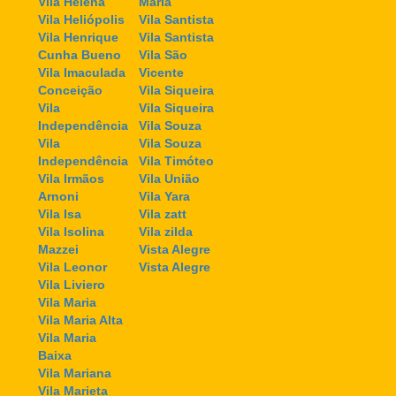
Vila Helena
Maria
Vila Heliópolis
Vila Santista
Vila Henrique
Vila Santista
Cunha Bueno
Vila São
Vila Imaculada
Vicente
Conceição
Vila Siqueira
Vila
Vila Siqueira
Independência
Vila Souza
Vila
Vila Souza
Independência
Vila Timóteo
Vila Irmãos
Vila União
Arnoni
Vila Yara
Vila Isa
Vila zatt
Vila Isolina
Vila zilda
Mazzei
Vista Alegre
Vila Leonor
Vista Alegre
Vila Liviero
Vila Maria
Vila Maria Alta
Vila Maria
Baixa
Vila Mariana
Vila Marieta