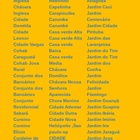
Inglesa
Redondo
Anagilda
Chácara
Capelinha
Jardim Ceci
Inglesa
Carapicuiba
Jardim
Cidade
Carumbe
Centenário
Domitila
Carumbé
Jardim Cidade
Cidade
Casa verde Alta
Pirituba
Leonor
Casa verde Alta
Jardim das
Cidade Vargas
Casa verde
Laranjeiras
Cohab
Baixa
Jardim do Tiro
Caraguatá
Casa verde
Jardim do Tiro
Cohab Jova
Media
Jardim dos
Rural
Chácara
Cunha
Conjunto dos
Domilice
Jardim
Bancários
Chácara Nossa
Felicidade
Conjunto dos
Senhora
Jardim
Bancários
Aparecida
Flamingo
Conjunto
Chora Menino
Jardim Guançã
Residencial
Cidade Ademar
Jardim Guapira
Sabará
Cidade Dutra
Jardim Ibéria
Cursino
Cidade Nova
Jardim Imirim
Cursino
Heliópolis ,Sao
Jardim Iris
Elisio
paulo-sp
Jardim Jaraguá
Cordeiro de
CIDADE
Jardim Jose