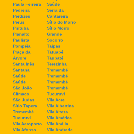
Paula Ferreira
Saúde
Pedreira
Serra da
Perdizes
Cantareira
Perus
Sítio do Morro
Pirituba
Sítio Morro
Planalto
Grande
Paulista
Socorro
Pompéia
Taipas
Praça da
Tatuapé
Árvore
Taubaté
Santa Inês
Terezinha
Santana
Tremembé
Saúde
Tremembé
Saúde
Tremembé
São João
Tremembé
Clímaco
Tucuruvi
São Judas
Vila Acre
Sítio Tapera
Vila Albertina
Tremembé
Vila Alteza
Tucuruvi
Vila América
Vila Aeroporto
Vila Anália
Vila Afonso
Vila Andrade