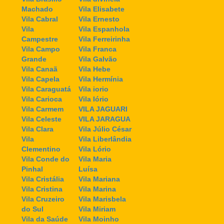
Machado
Vila Elisabete
Vila Cabral
Vila Ernesto
Vila
Vila Espanhola
Campestre
Vila Ferreirinha
Vila Campo
Vila Franca
Grande
Vila Galvão
Vila Canaã
Vila Hebe
Vila Capela
Vila Hermínia
Vila Caraguatá
Vila iorio
Vila Carioca
Vila Iório
Vila Carmem
VILA JAGUARI
Vila Celeste
VILA JARAGUA
Vila Clara
Vila Júlio César
Vila
Vila Liberlândia
Clementino
Vila Lório
Vila Conde do
Vila Maria
Pinhal
Luísa
Vila Cristália
Vila Mariana
Vila Cristina
Vila Marina
Vila Cruzeiro
Vila Marisbela
do Sul
Vila Miriam
Vila da Saúde
Vila Moinho