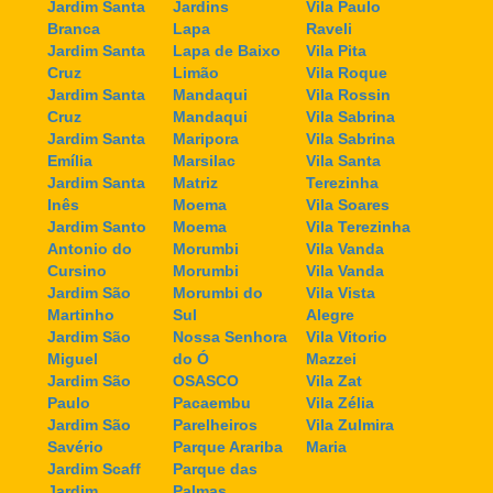
Jardim Santa
Jardins
Vila Paulo
Branca
Lapa
Raveli
Jardim Santa
Lapa de Baixo
Vila Pita
Cruz
Limão
Vila Roque
Jardim Santa
Mandaqui
Vila Rossin
Cruz
Mandaqui
Vila Sabrina
Jardim Santa
Maripora
Vila Sabrina
Emília
Marsilac
Vila Santa
Jardim Santa
Matriz
Terezinha
Inês
Moema
Vila Soares
Jardim Santo
Moema
Vila Terezinha
Antonio do
Morumbi
Vila Vanda
Cursino
Morumbi
Vila Vanda
Jardim São
Morumbi do
Vila Vista
Martinho
Sul
Alegre
Jardim São
Nossa Senhora
Vila Vitorio
Miguel
do Ó
Mazzei
Jardim São
OSASCO
Vila Zat
Paulo
Pacaembu
Vila Zélia
Jardim São
Parelheiros
Vila Zulmira
Savério
Parque Arariba
Maria
Jardim Scaff
Parque das
Jardim
Palmas