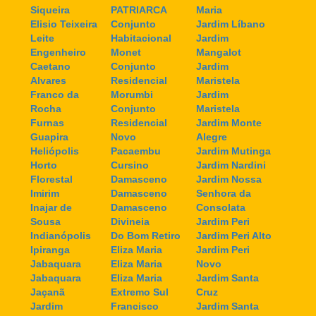
Siqueira
PATRIARCA
Maria
Elisio Teixeira
Conjunto
Jardim Líbano
Leite
Habitacional
Jardim
Engenheiro
Monet
Mangalot
Caetano
Conjunto
Jardim
Alvares
Residencial
Maristela
Franco da
Morumbi
Jardim
Rocha
Conjunto
Maristela
Furnas
Residencial
Jardim Monte
Guapira
Novo
Alegre
Heliópolis
Pacaembu
Jardim Mutinga
Horto
Cursino
Jardim Nardini
Florestal
Damasceno
Jardim Nossa
Imirim
Damasceno
Senhora da
Inajar de
Damasceno
Consolata
Sousa
Divineia
Jardim Peri
Indianópolis
Do Bom Retiro
Jardim Peri Alto
Ipiranga
Eliza Maria
Jardim Peri
Jabaquara
Eliza Maria
Novo
Jabaquara
Eliza Maria
Jardim Santa
Jaçanã
Extremo Sul
Cruz
Jardim
Francisco
Jardim Santa