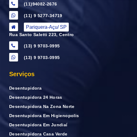
(11)94082-2676
(11) 9 5277-34719
Pariquera-Açu/ SP
Rua Santo Saletti 223, Centro
(13) 9 9703-0995
(13) 9 9703-0995
Serviços
Desentupidora
Desentupidora 24 Horas
Desentupidora Na Zona Norte
Desentupidora Em Higienopolis
Desentupidora Em Jundiaí
Desentupidora Casa Verde