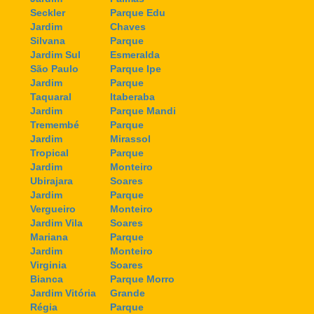
Seckler
Parque Edu
Jardim
Chaves
Silvana
Parque
Jardim Sul
Esmeralda
São Paulo
Parque Ipe
Jardim
Parque
Taquaral
Itaberaba
Jardim
Parque Mandi
Tremembé
Parque
Jardim
Mirassol
Tropical
Parque
Jardim
Monteiro
Ubirajara
Soares
Jardim
Parque
Vergueiro
Monteiro
Jardim Vila
Soares
Mariana
Parque
Jardim
Monteiro
Virginia
Soares
Bianca
Parque Morro
Jardim Vitória
Grande
Régia
Parque