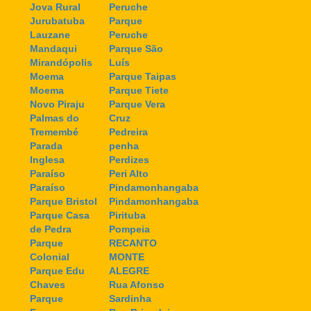
Jova Rural
Peruche
Jurubatuba
Parque
Lauzane
Peruche
Mandaqui
Parque São
Mirandópolis
Luís
Moema
Parque Taipas
Moema
Parque Tiete
Novo Piraju
Parque Vera
Palmas do
Cruz
Tremembé
Pedreira
Parada
penha
Inglesa
Perdizes
Paraíso
Peri Alto
Paraíso
Pindamonhangaba
Parque Bristol
Pindamonhangaba
Parque Casa
Pirituba
de Pedra
Pompeia
Parque
RECANTO
Colonial
MONTE
Parque Edu
ALEGRE
Chaves
Rua Afonso
Parque
Sardinha