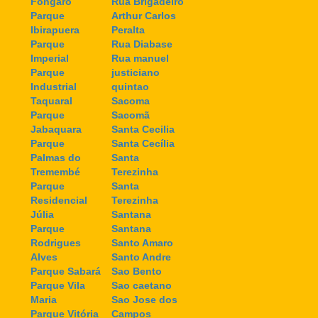
Fongaro
Rua Brigadeiro
Parque
Arthur Carlos
Ibirapuera
Peralta
Parque
Rua Diabase
Imperial
Rua manuel
Parque
justiciano
Industrial
quintao
Taquaral
Sacoma
Parque
Sacomã
Jabaquara
Santa Cecilia
Parque
Santa Cecília
Palmas do
Santa
Tremembé
Terezinha
Parque
Santa
Residencial
Terezinha
Júlia
Santana
Parque
Santana
Rodrigues
Santo Amaro
Alves
Santo Andre
Parque Sabará
Sao Bento
Parque Vila
Sao caetano
Maria
Sao Jose dos
Parque Vitória
Campos