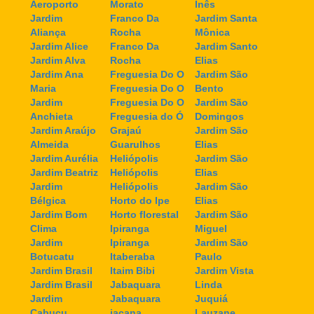
Aeroporto
Morato
Inês
Jardim
Franco Da
Jardim Santa
Aliança
Rocha
Mônica
Jardim Alice
Franco Da
Jardim Santo
Jardim Alva
Rocha
Elias
Jardim Ana
Freguesia Do O
Jardim São
Maria
Freguesia Do O
Bento
Jardim
Freguesia Do O
Jardim São
Anchieta
Freguesia do Ó
Domingos
Jardim Araújo
Grajaú
Jardim São
Almeida
Guarulhos
Elias
Jardim Aurélia
Heliópolis
Jardim São
Jardim Beatriz
Heliópolis
Elias
Jardim
Heliópolis
Jardim São
Bélgica
Horto do Ipe
Elias
Jardim Bom
Horto florestal
Jardim São
Clima
Ipiranga
Miguel
Jardim
Ipiranga
Jardim São
Botucatu
Itaberaba
Paulo
Jardim Brasil
Itaim Bibi
Jardim Vista
Jardim Brasil
Jabaquara
Linda
Jardim
Jabaquara
Juquiá
Cabuçu
jaçana
Lauzane