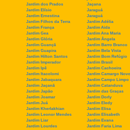
Jardim dos Prados
Jaçana
Jardim Elísio
Jaraguá
Jardim Ernestina
Jaraguá
Jardim Filhos da Terra
Jardim Adélia
Jardim França
Jardim Aida
Jardim Gea
Jardim Ana Maria
Jardim Glória
Jardim Ângela
Jardim Guançã
Jardim Barro Branco
Jardim Guapira
Jardim Bela Vista
Jardim Hilton Santos
Jardim Bom Refúgio
Jardim Imperador
Jardim Brasil
Jardim Ipê
Jardim Cachoeira
Jardim Itacolomi
Jardim Camargo Nov
Jardim Jabaquara
Jardim Campo Limpo
Jardim Jaçanã
Jardim Catanduva
Jardim Japão
Jardim das Graças
Jardim Joamar
Jardim Dorly
Jardim Juá
Jardim Eledy
Jardim Kherlakhian
Jardim Elisa
Jardim Leonor Mendes
Jardim Elisabeth
Jardim Liar
Jardim Evana
Jardim Lourdes
Jardim Faria Lima