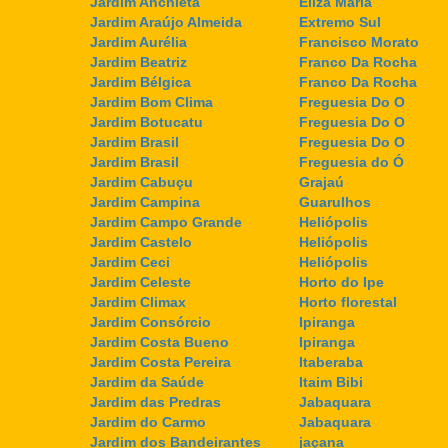
Jardim Anchieta
Eliza Maria
Jardim Araújo Almeida
Extremo Sul
Jardim Aurélia
Francisco Morato
Jardim Beatriz
Franco Da Rocha
Jardim Bélgica
Franco Da Rocha
Jardim Bom Clima
Freguesia Do O
Jardim Botucatu
Freguesia Do O
Jardim Brasil
Freguesia Do O
Jardim Brasil
Freguesia do Ó
Jardim Cabuçu
Grajaú
Jardim Campina
Guarulhos
Jardim Campo Grande
Heliópolis
Jardim Castelo
Heliópolis
Jardim Ceci
Heliópolis
Jardim Celeste
Horto do Ipe
Jardim Climax
Horto florestal
Jardim Consórcio
Ipiranga
Jardim Costa Bueno
Ipiranga
Jardim Costa Pereira
Itaberaba
Jardim da Saúde
Itaim Bibi
Jardim das Predras
Jabaquara
Jardim do Carmo
Jabaquara
Jardim dos Bandeirantes
jaçana