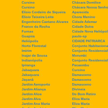
Cursino
Chácara Domilice
Cursino
Chácara Nossa Senho
Elisio Cordeiro de Siqueira
Aparecida
Elisio Teixeira Leite
Chora Menino
Engenheiro Caetano Alvares
Cidade Ademar
Franco da Rocha
Cidade Dutra
Furnas
Cidade Nova Heliópol
Guapira
paulo-sp
Heliópolis
CIDADE PATRIARCA
Horto Florestal
Conjunto Habitaciona
Imirim
Conjunto Residencial
Inajar de Sousa
Morumbi
Indianópolis
Conjunto Residencia
Ipiranga
Pacaembu
Jabaquara
Cursino
Jabaquara
Damasceno
Jaçanã
Damasceno
Jardim Aeroporto
Damasceno
Jardim Aliança
Divineia
Jardim Alice
Do Bom Retiro
Jardim Alva
Eliza Maria
Jardim Ana Maria
Eliza Maria