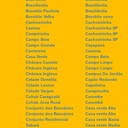
Brasilândia
Brasilândia
Brooklin Paulista
Brasilândia
Brooklin Velho
Brooklin novo
Cachoeirinha
Cachoeirinha
Caeiras
Cachoeirinha SP
Campininha
Cachoeirinha SP
Campo Belo
Cachoeirinha SP
Campo Grande
Caçapava
Cantareira
Caieiras
Casa Verde
Campo Belo
Chácara Castelo
Campo Limpo
Chácara Inglesa
Campo Limpo
Chácara Inglesa
Campos Do Jordão
Cidade Domitila
Capão Redondo
Cidade Leonor
Capelinha
Cidade Vargas
Carapicuiba
Cohab Caraguatá
Carumbe
Cohab Jova Rural
Carumbé
Conjunto dos Bancários
Casa verde Alta
Conjunto dos Bancários
Casa verde Alta
Conjunto Residencial
Casa verde Baixa
Sabará
Casa verde Media