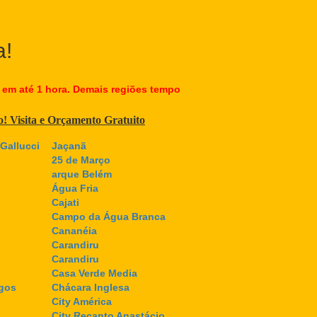
a!
 em até 1 hora. Demais regiões tempo
co! Visita e Orçamento Gratuito
Gallucci
Jaçanã
25 de Março
arque Belém
Água Fria
Cajati
Campo da Água Branca
Cananéia
Carandiru
Carandiru
Casa Verde Media
gos
Chácara Inglesa
City América
City Recanto Anastácio