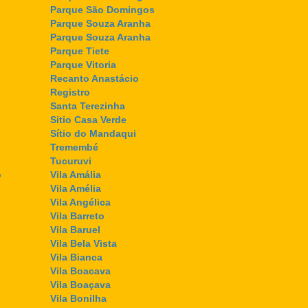
Parque São Domingos
Parque Souza Aranha
Parque Souza Aranha
Parque Tiete
Parque Vitoria
Recanto Anastácio
Registro
Santa Terezinha
Sitio Casa Verde
Sítio do Mandaqui
Tremembé
Tucuruvi
o
Vila Amália
Vila Amélia
Vila Angélica
Vila Barreto
Vila Baruel
Vila Bela Vista
Vila Bianca
Vila Boacava
Vila Boaçava
Vila Bonilha