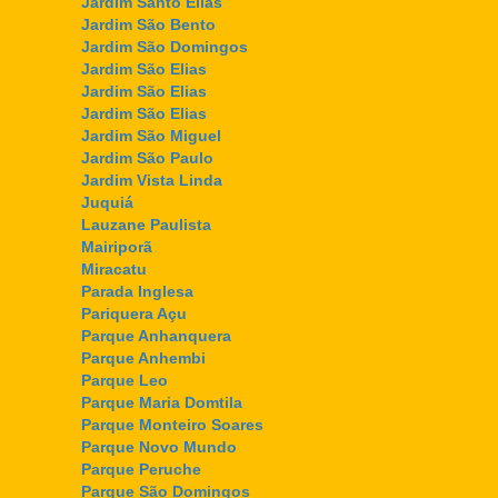
Jardim Santo Elias
Jardim São Bento
Jardim São Domingos
Jardim São Elias
Jardim São Elias
Jardim São Elias
Jardim São Miguel
Jardim São Paulo
Jardim Vista Linda
Juquiá
Lauzane Paulista
Mairiporã
Miracatu
Parada Inglesa
Pariquera Açu
Parque Anhanquera
Parque Anhembi
Parque Leo
Parque Maria Domtila
Parque Monteiro Soares
Parque Novo Mundo
Parque Peruche
Parque São Domingos