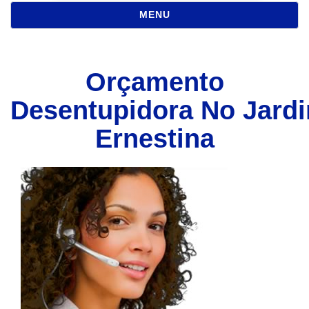
NAVEGAÇÃO
MENU
Orçamento
Desentupidora No Jard
Ernestina