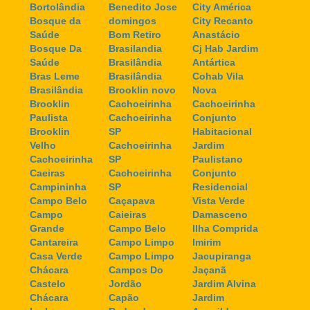
Bortolândia
Benedito Jose
City América
Bosque da
domingos
City Recanto
Saúde
Bom Retiro
Anastácio
Bosque Da
Brasilandia
Cj Hab Jardim
Saúde
Brasilândia
Antártica
Bras Leme
Brasilândia
Cohab Vila
Brasilândia
Brooklin novo
Nova
Brooklin
Cachoeirinha
Cachoeirinha
Paulista
Cachoeirinha
Conjunto
Brooklin
SP
Habitacional
Velho
Cachoeirinha
Jardim
Cachoeirinha
SP
Paulistano
Caeiras
Cachoeirinha
Conjunto
Campininha
SP
Residencial
Campo Belo
Caçapava
Vista Verde
Campo
Caieiras
Damasceno
Grande
Campo Belo
Ilha Comprida
Cantareira
Campo Limpo
Imirim
Casa Verde
Campo Limpo
Jacupiranga
Chácara
Campos Do
Jaçanã
Castelo
Jordão
Jardim Alvina
Chácara
Capão
Jardim