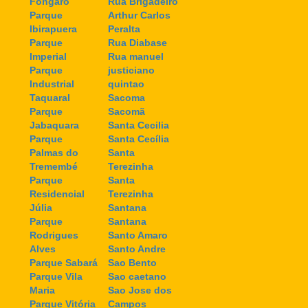
Fongaro
Rua Brigadeiro
Parque
Arthur Carlos
Ibirapuera
Peralta
Parque
Rua Diabase
Imperial
Rua manuel
Parque
justiciano
Industrial
quintao
Taquaral
Sacoma
Parque
Sacomã
Jabaquara
Santa Cecilia
Parque
Santa Cecília
Palmas do
Santa
Tremembé
Terezinha
Parque
Santa
Residencial
Terezinha
Júlia
Santana
Parque
Santana
Rodrigues
Santo Amaro
Alves
Santo Andre
Parque Sabará
Sao Bento
Parque Vila
Sao caetano
Maria
Sao Jose dos
Parque Vitória
Campos