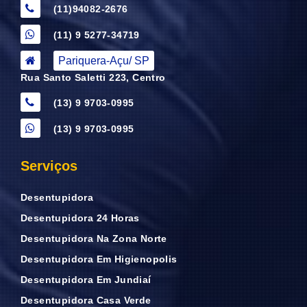
(11)94082-2676
(11) 9 5277-34719
Pariquera-Açu/ SP
Rua Santo Saletti 223, Centro
(13) 9 9703-0995
(13) 9 9703-0995
Serviços
Desentupidora
Desentupidora 24 Horas
Desentupidora Na Zona Norte
Desentupidora Em Higienopolis
Desentupidora Em Jundiaí
Desentupidora Casa Verde