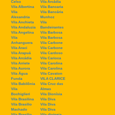
Celso
Vila Arcádia
Vila Albertina
Vila Bancaria
Vila
Vila Bancária
Alexandria
Munhoz
Vila Anchieta
Vila
Vila Andaluzia
Bandeirantes
Vila Angelina
Vila Barbosa
Vila
Vila Barbosa
Anhanguera
Vila Carbone
Vila Araci
Vila Carbone
Vila Arapuá
Vila Cardoso
Vila Arcádia
Vila Carioca
Vila Arriete
Vila Carolina
Vila Aurora
Vila Carolina
Vila Água
Vila Cavaton
Funda
VILA CLARICE
Vila Babilônia
Vila Cruz das
Vila
Almas
Bochiglieri
Vila Dionísia
Vila Brasilina
Vila Diva
Vila Brasilio
Vila Diva
Machado
Vila Diva
Vila Brasilio
Vila divineia