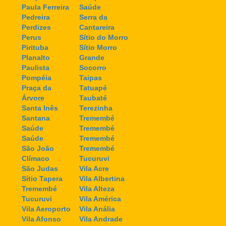
Paula Ferreira
Saúde
Pedreira
Serra da
Perdizes
Cantareira
Perus
Sítio do Morro
Pirituba
Sítio Morro
Planalto
Grande
Paulista
Socorro
Pompéia
Taipas
Praça da
Tatuapé
Árvore
Taubaté
Santa Inês
Terezinha
Santana
Tremembé
Saúde
Tremembé
Saúde
Tremembé
São João
Tremembé
Clímaco
Tucuruvi
São Judas
Vila Acre
Sítio Tapera
Vila Albertina
Tremembé
Vila Alteza
Tucuruvi
Vila América
Vila Aeroporto
Vila Anália
Vila Afonso
Vila Andrade