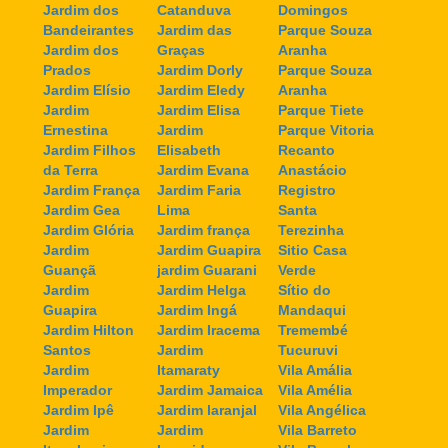
Jardim dos
Catanduva
Domingos
Bandeirantes
Jardim das
Parque Souza
Jardim dos
Graças
Aranha
Prados
Jardim Dorly
Parque Souza
Jardim Elísio
Jardim Eledy
Aranha
Jardim
Jardim Elisa
Parque Tiete
Ernestina
Jardim
Parque Vitoria
Jardim Filhos
Elisabeth
Recanto
da Terra
Jardim Evana
Anastácio
Jardim França
Jardim Faria
Registro
Jardim Gea
Lima
Santa
Jardim Glória
Jardim frança
Terezinha
Jardim
Jardim Guapira
Sitio Casa
Guançã
jardim Guarani
Verde
Jardim
Jardim Helga
Sítio do
Guapira
Jardim Ingá
Mandaqui
Jardim Hilton
Jardim Iracema
Tremembé
Santos
Jardim
Tucuruvi
Jardim
Itamaraty
Vila Amália
Imperador
Jardim Jamaica
Vila Amélia
Jardim Ipê
Jardim laranjal
Vila Angélica
Jardim
Jardim
Vila Barreto