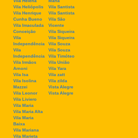
Vila Helena
Maria
Vila Heliópolis
Vila Santista
Vila Henrique
Vila Santista
Cunha Bueno
Vila São
Vila Imaculada
Vicente
Conceição
Vila Siqueira
Vila
Vila Siqueira
Independência
Vila Souza
Vila
Vila Souza
Independência
Vila Timóteo
Vila Irmãos
Vila União
Arnoni
Vila Yara
Vila Isa
Vila zatt
Vila Isolina
Vila zilda
Mazzei
Vista Alegre
Vila Leonor
Vista Alegre
Vila Liviero
Vila Maria
Vila Maria Alta
Vila Maria
Baixa
Vila Mariana
Vila Marieta