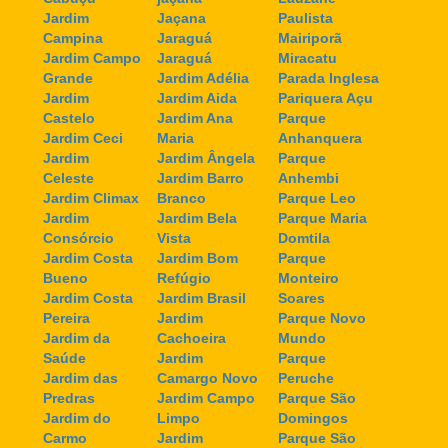
Jardim
Jaçana
Paulista
Campina
Jaraguá
Mairiporã
Jardim Campo
Jaraguá
Miracatu
Grande
Jardim Adélia
Parada Inglesa
Jardim
Jardim Aida
Pariquera Açu
Castelo
Jardim Ana
Parque
Jardim Ceci
Maria
Anhanquera
Jardim
Jardim Ângela
Parque
Celeste
Jardim Barro
Anhembi
Jardim Climax
Branco
Parque Leo
Jardim
Jardim Bela
Parque Maria
Consórcio
Vista
Domtila
Jardim Costa
Jardim Bom
Parque
Bueno
Refúgio
Monteiro
Jardim Costa
Jardim Brasil
Soares
Pereira
Jardim
Parque Novo
Jardim da
Cachoeira
Mundo
Saúde
Jardim
Parque
Jardim das
Camargo Novo
Peruche
Predras
Jardim Campo
Parque São
Jardim do
Limpo
Domingos
Carmo
Jardim
Parque São