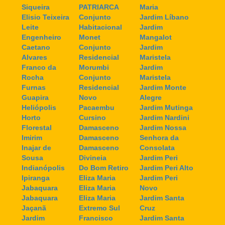
Siqueira
PATRIARCA
Maria
Elisio Teixeira
Conjunto
Jardim Líbano
Leite
Habitacional
Jardim
Engenheiro
Monet
Mangalot
Caetano
Conjunto
Jardim
Alvares
Residencial
Maristela
Franco da
Morumbi
Jardim
Rocha
Conjunto
Maristela
Furnas
Residencial
Jardim Monte
Guapira
Novo
Alegre
Heliópolis
Pacaembu
Jardim Mutinga
Horto
Cursino
Jardim Nardini
Florestal
Damasceno
Jardim Nossa
Imirim
Damasceno
Senhora da
Inajar de
Damasceno
Consolata
Sousa
Divineia
Jardim Peri
Indianópolis
Do Bom Retiro
Jardim Peri Alto
Ipiranga
Eliza Maria
Jardim Peri
Jabaquara
Eliza Maria
Novo
Jabaquara
Eliza Maria
Jardim Santa
Jaçanã
Extremo Sul
Cruz
Jardim
Francisco
Jardim Santa