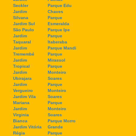
Seckler
Parque Edu
Jardim
Chaves
Silvana
Parque
Jardim Sul
Esmeralda
São Paulo
Parque Ipe
Jardim
Parque
Taquaral
Itaberaba
Jardim
Parque Mandi
Tremembé
Parque
Jardim
Mirassol
Tropical
Parque
Jardim
Monteiro
Ubirajara
Soares
Jardim
Parque
Vergueiro
Monteiro
Jardim Vila
Soares
Mariana
Parque
Jardim
Monteiro
Virginia
Soares
Bianca
Parque Morro
Jardim Vitória
Grande
Régia
Parque