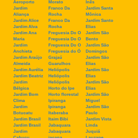
Aeroporto
Morato
Inês
Jardim
Franco Da
Jardim Santa
Aliança
Rocha
Mônica
Jardim Alice
Franco Da
Jardim Santo
Jardim Alva
Rocha
Elias
Jardim Ana
Freguesia Do O
Jardim São
Maria
Freguesia Do O
Bento
Jardim
Freguesia Do O
Jardim São
Anchieta
Freguesia do Ó
Domingos
Jardim Araújo
Grajaú
Jardim São
Almeida
Guarulhos
Elias
Jardim Aurélia
Heliópolis
Jardim São
Jardim Beatriz
Heliópolis
Elias
Jardim
Heliópolis
Jardim São
Bélgica
Horto do Ipe
Elias
Jardim Bom
Horto florestal
Jardim São
Clima
Ipiranga
Miguel
Jardim
Ipiranga
Jardim São
Botucatu
Itaberaba
Paulo
Jardim Brasil
Itaim Bibi
Jardim Vista
Jardim Brasil
Jabaquara
Linda
Jardim
Jabaquara
Juquiá
Cabuçu
jaçana
Lauzane