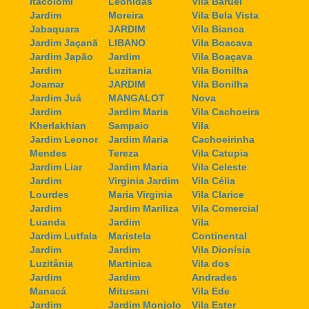
Itacolomi
Leonidas
Vila Baruel
Jardim
Moreira
Vila Bela Vista
Jabaquara
JARDIM
Vila Bianca
Jardim Jaçanã
LIBANO
Vila Boacava
Jardim Japão
Jardim
Vila Boaçava
Jardim
Luzitania
Vila Bonilha
Joamar
JARDIM
Vila Bonilha
Jardim Juá
MANGALOT
Nova
Jardim
Jardim Maria
Vila Cachoeira
Kherlakhian
Sampaio
Vila
Jardim Leonor
Jardim Maria
Cachoeirinha
Mendes
Tereza
Vila Catupia
Jardim Liar
Jardim Maria
Vila Celeste
Jardim
Virginia Jardim
Vila Célia
Lourdes
Maria Virginia
Vila Clarice
Jardim
Jardim Mariliza
Vila Comercial
Luanda
Jardim
Vila
Jardim Lutfala
Maristela
Continental
Jardim
Jardim
Vila Dionísia
Luzitânia
Martinica
Vila dos
Jardim
Jardim
Andrades
Manacá
Mitusani
Vila Ede
Jardim
Jardim Monjolo
Vila Ester