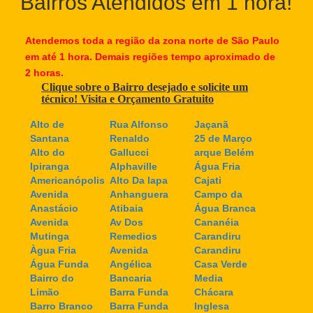
Bairros Atendidos em 1 hora!
Atendemos toda a região da zona norte de São Paulo
em até 1 hora. Demais regiões tempo aproximado de
2 horas.
Clique sobre o Bairro desejado e solicite um
técnico! Visita e Orçamento Gratuito
Alto de
Rua Alfonso
Jaçanã
Santana
Renaldo
25 de Março
Alto do
Gallucci
arque Belém
Ipiranga
Alphaville
Água Fria
Americanópolis
Alto Da lapa
Cajati
Avenida
Anhanguera
Campo da
Anastácio
Atibaia
Água Branca
Avenida
Av Dos
Cananéia
Mutinga
Remedios
Carandiru
Àgua Fria
Avenida
Carandiru
Água Funda
Angélica
Casa Verde
Bairro do
Bancaria
Media
Limão
Barra Funda
Chácara
Barro Branco
Barra Funda
Inglesa