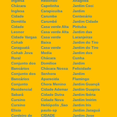
Inglesa
Redondo
Anagilda
Chácara
Capelinha
Jardim Ceci
Inglesa
Carapicuiba
Jardim
Cidade
Carumbe
Centenário
Domitila
Carumbé
Jardim Cidade
Cidade
Casa verde Alta
Pirituba
Leonor
Casa verde Alta
Jardim das
Cidade Vargas
Casa verde
Laranjeiras
Cohab
Baixa
Jardim do Tiro
Caraguatá
Casa verde
Jardim do Tiro
Cohab Jova
Media
Jardim dos
Rural
Chácara
Cunha
Conjunto dos
Domilice
Jardim
Bancários
Chácara Nossa
Felicidade
Conjunto dos
Senhora
Jardim
Bancários
Aparecida
Flamingo
Conjunto
Chora Menino
Jardim Guançã
Residencial
Cidade Ademar
Jardim Guapira
Sabará
Cidade Dutra
Jardim Ibéria
Cursino
Cidade Nova
Jardim Imirim
Cursino
Heliópolis ,Sao
Jardim Iris
Elisio
paulo-sp
Jardim Jaraguá
Cordeiro de
CIDADE
Jardim Jose