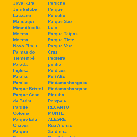
Jova Rural
Peruche
Jurubatuba
Parque
Lauzane
Peruche
Mandaqui
Parque São
Mirandópolis
Luís
Moema
Parque Taipas
Moema
Parque Tiete
Novo Piraju
Parque Vera
Palmas do
Cruz
Tremembé
Pedreira
Parada
penha
Inglesa
Perdizes
Paraíso
Peri Alto
Paraíso
Pindamonhangaba
Parque Bristol
Pindamonhangaba
Parque Casa
Pirituba
de Pedra
Pompeia
Parque
RECANTO
Colonial
MONTE
Parque Edu
ALEGRE
Chaves
Rua Afonso
Parque
Sardinha