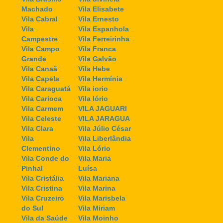
Machado
Vila Elisabete
Vila Cabral
Vila Ernesto
Vila
Vila Espanhola
Campestre
Vila Ferreirinha
Vila Campo
Vila Franca
Grande
Vila Galvão
Vila Canaã
Vila Hebe
Vila Capela
Vila Hermínia
Vila Caraguatá
Vila iorio
Vila Carioca
Vila Iório
Vila Carmem
VILA JAGUARI
Vila Celeste
VILA JARAGUA
Vila Clara
Vila Júlio César
Vila
Vila Liberlândia
Clementino
Vila Lório
Vila Conde do
Vila Maria
Pinhal
Luísa
Vila Cristália
Vila Mariana
Vila Cristina
Vila Marina
Vila Cruzeiro
Vila Marisbela
do Sul
Vila Miriam
Vila da Saúde
Vila Moinho