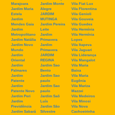
Marajoara
Jardim Monte
Vila Fiat Lux
Jardim Maria
Alegre
Vila Florentina
Estela
JARDIM
Vila Genioli
Jardim
MUTINGA
Vila Gouveia
Mendes Gaia
Jardim Pereira
Vila Guedes
Jardim
Leite
Vila Hermínia
Metropolitano
Jardim
Vila Hermínia
Jardim Natália
Primavera
Lopes
Jardim Novo
Jardim
Vila Itapeva
Mundo
Primavera
Vila Jaguari
Jardim
JARDIM
Vila Liderança
Oriental
REGINA
Vila Mangalot
Jardim
Jardim Sao
Vila Maria
Palmares
Bento
Baixa
Jardim
Jardim Sao
Vila Maria
Patente
paulo
Eugênia
Jardim
Jardim Sao
Vila Mariza
Patente Novo
paulo
Mazzei
Jardim Peri
Jardim Saõ
Vila Medeiros
Jardim
Luís
Vila Minosi
Previdência
Jardim São
Vila Nova
Jardim Sabará
Silvestre
Cachoeirinha