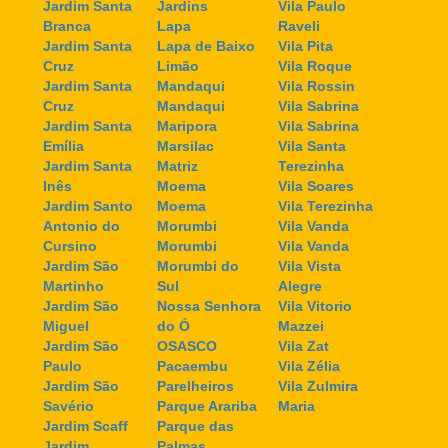
Jardim Santa
Jardins
Vila Paulo
Branca
Lapa
Raveli
Jardim Santa
Lapa de Baixo
Vila Pita
Cruz
Limão
Vila Roque
Jardim Santa
Mandaqui
Vila Rossin
Cruz
Mandaqui
Vila Sabrina
Jardim Santa
Maripora
Vila Sabrina
Emília
Marsilac
Vila Santa
Jardim Santa
Matriz
Terezinha
Inês
Moema
Vila Soares
Jardim Santo
Moema
Vila Terezinha
Antonio do
Morumbi
Vila Vanda
Cursino
Morumbi
Vila Vanda
Jardim São
Morumbi do
Vila Vista
Martinho
Sul
Alegre
Jardim São
Nossa Senhora
Vila Vitorio
Miguel
do Ó
Mazzei
Jardim São
OSASCO
Vila Zat
Paulo
Pacaembu
Vila Zélia
Jardim São
Parelheiros
Vila Zulmira
Savério
Parque Arariba
Maria
Jardim Scaff
Parque das
Jardim
Palmas