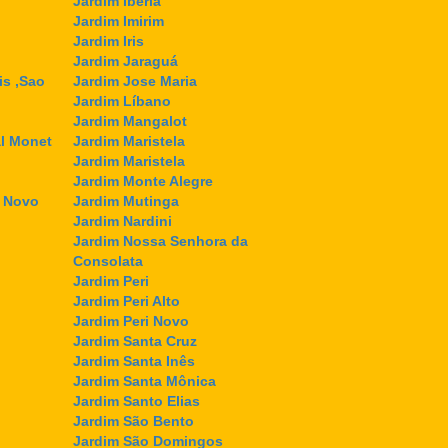
Jardim Ibéria
Jardim Imirim
Jardim Iris
Jardim Jaraguá
is ,Sao
Jardim Jose Maria
Jardim Líbano
Jardim Mangalot
l Monet
Jardim Maristela
Jardim Maristela
Jardim Monte Alegre
l Novo
Jardim Mutinga
Jardim Nardini
Jardim Nossa Senhora da
Consolata
Jardim Peri
Jardim Peri Alto
Jardim Peri Novo
Jardim Santa Cruz
Jardim Santa Inês
Jardim Santa Mônica
Jardim Santo Elias
Jardim São Bento
Jardim São Domingos