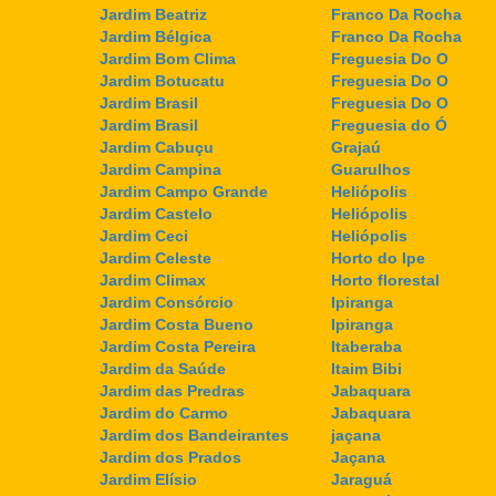
Jardim Beatriz
Franco Da Rocha
Jardim Bélgica
Franco Da Rocha
Jardim Bom Clima
Freguesia Do O
Jardim Botucatu
Freguesia Do O
Jardim Brasil
Freguesia Do O
Jardim Brasil
Freguesia do Ó
Jardim Cabuçu
Grajaú
Jardim Campina
Guarulhos
Jardim Campo Grande
Heliópolis
Jardim Castelo
Heliópolis
Jardim Ceci
Heliópolis
Jardim Celeste
Horto do Ipe
Jardim Climax
Horto florestal
Jardim Consórcio
Ipiranga
Jardim Costa Bueno
Ipiranga
Jardim Costa Pereira
Itaberaba
Jardim da Saúde
Itaim Bibi
Jardim das Predras
Jabaquara
Jardim do Carmo
Jabaquara
Jardim dos Bandeirantes
jaçana
Jardim dos Prados
Jaçana
Jardim Elísio
Jaraguá