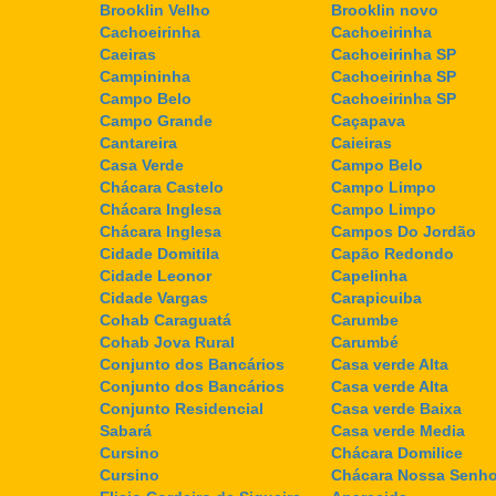
Brooklin Velho
Brooklin novo
Cachoeirinha
Cachoeirinha
Caeiras
Cachoeirinha SP
Campininha
Cachoeirinha SP
Campo Belo
Cachoeirinha SP
Campo Grande
Caçapava
Cantareira
Caieiras
Casa Verde
Campo Belo
Chácara Castelo
Campo Limpo
Chácara Inglesa
Campo Limpo
Chácara Inglesa
Campos Do Jordão
Cidade Domitila
Capão Redondo
Cidade Leonor
Capelinha
Cidade Vargas
Carapicuiba
Cohab Caraguatá
Carumbe
Cohab Jova Rural
Carumbé
Conjunto dos Bancários
Casa verde Alta
Conjunto dos Bancários
Casa verde Alta
Conjunto Residencial
Casa verde Baixa
Sabará
Casa verde Media
Cursino
Chácara Domilice
Cursino
Chácara Nossa Senho