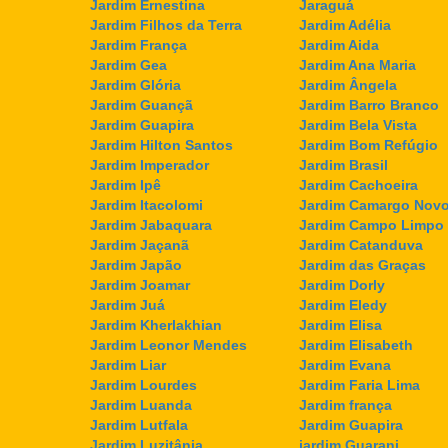
Jardim Ernestina
Jaraguá
Jardim Filhos da Terra
Jardim Adélia
Jardim França
Jardim Aida
Jardim Gea
Jardim Ana Maria
Jardim Glória
Jardim Ângela
Jardim Guançã
Jardim Barro Branco
Jardim Guapira
Jardim Bela Vista
Jardim Hilton Santos
Jardim Bom Refúgio
Jardim Imperador
Jardim Brasil
Jardim Ipê
Jardim Cachoeira
Jardim Itacolomi
Jardim Camargo Nov
Jardim Jabaquara
Jardim Campo Limpo
Jardim Jaçanã
Jardim Catanduva
Jardim Japão
Jardim das Graças
Jardim Joamar
Jardim Dorly
Jardim Juá
Jardim Eledy
Jardim Kherlakhian
Jardim Elisa
Jardim Leonor Mendes
Jardim Elisabeth
Jardim Liar
Jardim Evana
Jardim Lourdes
Jardim Faria Lima
Jardim Luanda
Jardim frança
Jardim Lutfala
Jardim Guapira
Jardim Luzitânia
jardim Guarani