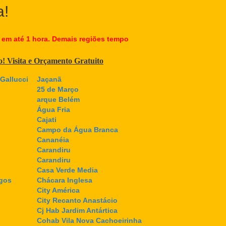
a!
 em até 1 hora. Demais regiões tempo
co! Visita e Orçamento Gratuito
Gallucci
Jaçanã
25 de Março
arque Belém
Água Fria
Cajati
Campo da Água Branca
Cananéia
Carandiru
Carandiru
Casa Verde Media
gos
Chácara Inglesa
City América
City Recanto Anastácio
Cj Hab Jardim Antártica
Cohab Vila Nova Cachoeirinha