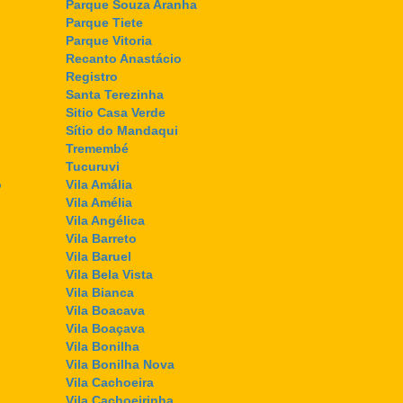
Parque Souza Aranha
Parque Tiete
Parque Vitoria
Recanto Anastácio
Registro
Santa Terezinha
Sitio Casa Verde
Sítio do Mandaqui
Tremembé
Tucuruvi
o
Vila Amália
Vila Amélia
Vila Angélica
Vila Barreto
Vila Baruel
Vila Bela Vista
Vila Bianca
Vila Boacava
Vila Boaçava
Vila Bonilha
Vila Bonilha Nova
Vila Cachoeira
Vila Cachoeirinha