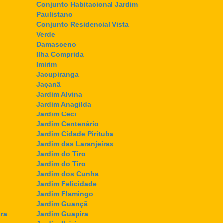
Conjunto Habitacional Jardim
Paulistano
Conjunto Residencial Vista
Verde
Damasceno
Ilha Comprida
Imirim
Jacupiranga
Jaçanã
Jardim Alvina
Jardim Anagilda
Jardim Ceci
Jardim Centenário
Jardim Cidade Pirituba
Jardim das Laranjeiras
Jardim do Tiro
Jardim do Tiro
Jardim dos Cunha
Jardim Felicidade
Jardim Flamingo
Jardim Guançã
ra
Jardim Guapira