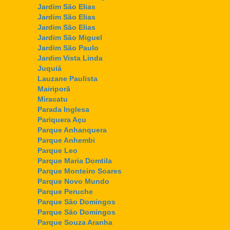
Jardim São Elias
Jardim São Elias
Jardim São Elias
Jardim São Miguel
Jardim São Paulo
Jardim Vista Linda
Juquiá
Lauzane Paulista
Mairiporã
Miracatu
Parada Inglesa
Pariquera Açu
Parque Anhanquera
Parque Anhembi
Parque Leo
Parque Maria Domtila
Parque Monteiro Soares
Parque Novo Mundo
Parque Peruche
Parque São Domingos
Parque São Domingos
Parque Souza Aranha