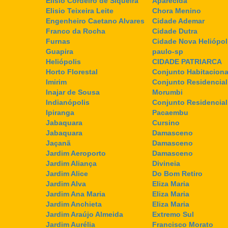
Elisio Cordeiro de Siqueira
Aparecida
Elisio Teixeira Leite
Chora Menino
Engenheiro Caetano Alvares
Cidade Ademar
Franco da Rocha
Cidade Dutra
Furnas
Cidade Nova Heliópol
Guapira
paulo-sp
Heliópolis
CIDADE PATRIARCA
Horto Florestal
Conjunto Habitaciona
Imirim
Conjunto Residencial
Inajar de Sousa
Morumbi
Indianópolis
Conjunto Residencia
Ipiranga
Pacaembu
Jabaquara
Cursino
Jabaquara
Damasceno
Jaçanã
Damasceno
Jardim Aeroporto
Damasceno
Jardim Aliança
Divineia
Jardim Alice
Do Bom Retiro
Jardim Alva
Eliza Maria
Jardim Ana Maria
Eliza Maria
Jardim Anchieta
Eliza Maria
Jardim Araújo Almeida
Extremo Sul
Jardim Aurélia
Francisco Morato