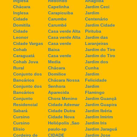
Inglesa
Redondo
Anagilda
Chácara
Capelinha
Jardim Ceci
Inglesa
Carapicuiba
Jardim
Cidade
Carumbe
Centenário
Domitila
Carumbé
Jardim Cidade
Cidade
Casa verde Alta
Pirituba
Leonor
Casa verde Alta
Jardim das
Cidade Vargas
Casa verde
Laranjeiras
Cohab
Baixa
Jardim do Tiro
Caraguatá
Casa verde
Jardim do Tiro
Cohab Jova
Media
Jardim dos
Rural
Chácara
Cunha
Conjunto dos
Domilice
Jardim
Bancários
Chácara Nossa
Felicidade
Conjunto dos
Senhora
Jardim
Bancários
Aparecida
Flamingo
Conjunto
Chora Menino
Jardim Guançã
Residencial
Cidade Ademar
Jardim Guapira
Sabará
Cidade Dutra
Jardim Ibéria
Cursino
Cidade Nova
Jardim Imirim
Cursino
Heliópolis ,Sao
Jardim Iris
Elisio
paulo-sp
Jardim Jaraguá
Cordeiro de
CIDADE
Jardim Jose