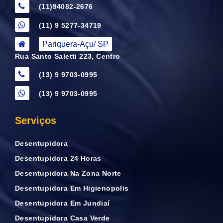
(11)94082-2676
(11) 9 5277-34719
Pariquera-Açu/ SP
Rua Santo Saletti 223, Centro
(13) 9 9703-0995
(13) 9 9703-0995
Serviços
Desentupidora
Desentupidora 24 Horas
Desentupidora Na Zona Norte
Desentupidora Em Higienopolis
Desentupidora Em Jundiaí
Desentupidora Casa Verde