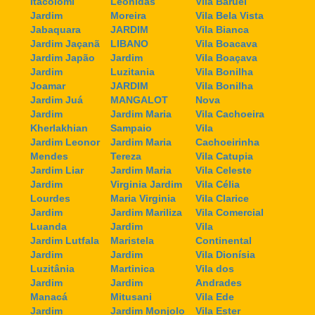
Itacolomi
Leonidas
Vila Baruel
Jardim
Moreira
Vila Bela Vista
Jabaquara
JARDIM
Vila Bianca
Jardim Jaçanã
LIBANO
Vila Boacava
Jardim Japão
Jardim
Vila Boaçava
Jardim
Luzitania
Vila Bonilha
Joamar
JARDIM
Vila Bonilha
Jardim Juá
MANGALOT
Nova
Jardim
Jardim Maria
Vila Cachoeira
Kherlakhian
Sampaio
Vila
Jardim Leonor
Jardim Maria
Cachoeirinha
Mendes
Tereza
Vila Catupia
Jardim Liar
Jardim Maria
Vila Celeste
Jardim
Virginia Jardim
Vila Célia
Lourdes
Maria Virginia
Vila Clarice
Jardim
Jardim Mariliza
Vila Comercial
Luanda
Jardim
Vila
Jardim Lutfala
Maristela
Continental
Jardim
Jardim
Vila Dionísia
Luzitânia
Martinica
Vila dos
Jardim
Jardim
Andrades
Manacá
Mitusani
Vila Ede
Jardim
Jardim Monjolo
Vila Ester