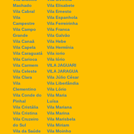
Machado
Vila Elisabete
Vila Cabral
Vila Ernesto
Vila
Vila Espanhola
Campestre
Vila Ferreirinha
Vila Campo
Vila Franca
Grande
Vila Galvão
Vila Canaã
Vila Hebe
Vila Capela
Vila Hermínia
Vila Caraguatá
Vila iorio
Vila Carioca
Vila Iório
Vila Carmem
VILA JAGUARI
Vila Celeste
VILA JARAGUA
Vila Clara
Vila Júlio César
Vila
Vila Liberlândia
Clementino
Vila Lório
Vila Conde do
Vila Maria
Pinhal
Luísa
Vila Cristália
Vila Mariana
Vila Cristina
Vila Marina
Vila Cruzeiro
Vila Marisbela
do Sul
Vila Miriam
Vila da Saúde
Vila Moinho