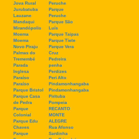
Jova Rural
Peruche
Jurubatuba
Parque
Lauzane
Peruche
Mandaqui
Parque São
Mirandópolis
Luís
Moema
Parque Taipas
Moema
Parque Tiete
Novo Piraju
Parque Vera
Palmas do
Cruz
Tremembé
Pedreira
Parada
penha
Inglesa
Perdizes
Paraíso
Peri Alto
Paraíso
Pindamonhangaba
Parque Bristol
Pindamonhangaba
Parque Casa
Pirituba
de Pedra
Pompeia
Parque
RECANTO
Colonial
MONTE
Parque Edu
ALEGRE
Chaves
Rua Afonso
Parque
Sardinha