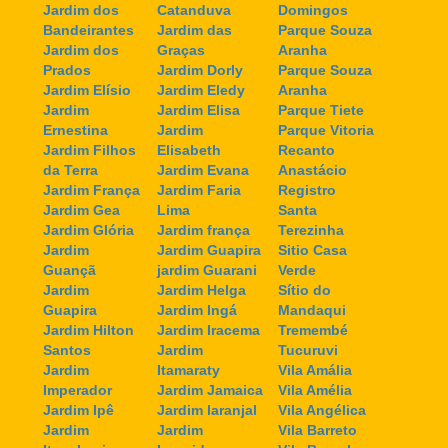
Jardim dos
Catanduva
Domingos
Bandeirantes
Jardim das
Parque Souza
Jardim dos
Graças
Aranha
Prados
Jardim Dorly
Parque Souza
Jardim Elísio
Jardim Eledy
Aranha
Jardim
Jardim Elisa
Parque Tiete
Ernestina
Jardim
Parque Vitoria
Jardim Filhos
Elisabeth
Recanto
da Terra
Jardim Evana
Anastácio
Jardim França
Jardim Faria
Registro
Jardim Gea
Lima
Santa
Jardim Glória
Jardim frança
Terezinha
Jardim
Jardim Guapira
Sitio Casa
Guançã
jardim Guarani
Verde
Jardim
Jardim Helga
Sítio do
Guapira
Jardim Ingá
Mandaqui
Jardim Hilton
Jardim Iracema
Tremembé
Santos
Jardim
Tucuruvi
Jardim
Itamaraty
Vila Amália
Imperador
Jardim Jamaica
Vila Amélia
Jardim Ipê
Jardim laranjal
Vila Angélica
Jardim
Jardim
Vila Barreto