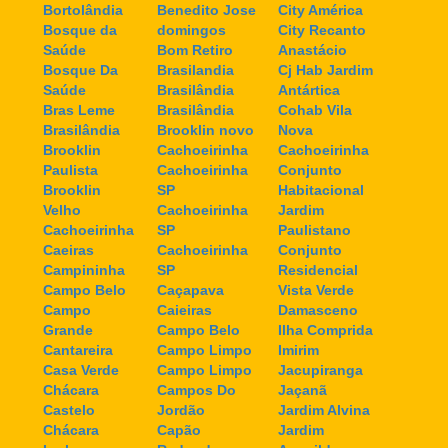
Bortolândia
Benedito Jose
City América
Bosque da
domingos
City Recanto
Saúde
Bom Retiro
Anastácio
Bosque Da
Brasilandia
Cj Hab Jardim
Saúde
Brasilândia
Antártica
Bras Leme
Brasilândia
Cohab Vila
Brasilândia
Brooklin novo
Nova
Brooklin
Cachoeirinha
Cachoeirinha
Paulista
Cachoeirinha
Conjunto
Brooklin
SP
Habitacional
Velho
Cachoeirinha
Jardim
Cachoeirinha
SP
Paulistano
Caeiras
Cachoeirinha
Conjunto
Campininha
SP
Residencial
Campo Belo
Caçapava
Vista Verde
Campo
Caieiras
Damasceno
Grande
Campo Belo
Ilha Comprida
Cantareira
Campo Limpo
Imirim
Casa Verde
Campo Limpo
Jacupiranga
Chácara
Campos Do
Jaçanã
Castelo
Jordão
Jardim Alvina
Chácara
Capão
Jardim