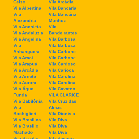
Celso
Vila Arcádia
Vila Albertina
Vila Bancaria
Vila
Vila Bancária
Alexandria
Munhoz
Vila Anchieta
Vila
Vila Andaluzia
Bandeirantes
Vila Angelina
Vila Barbosa
Vila
Vila Barbosa
Anhanguera
Vila Carbone
Vila Araci
Vila Carbone
Vila Arapuá
Vila Cardoso
Vila Arcádia
Vila Carioca
Vila Arriete
Vila Carolina
Vila Aurora
Vila Carolina
Vila Água
Vila Cavaton
Funda
VILA CLARICE
Vila Babilônia
Vila Cruz das
Vila
Almas
Bochiglieri
Vila Dionísia
Vila Brasilina
Vila Diva
Vila Brasilio
Vila Diva
Machado
Vila Diva
Vila Brasilio
Vila divineia