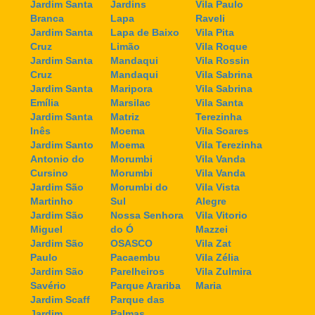
Jardim Santa
Jardins
Vila Paulo
Branca
Lapa
Raveli
Jardim Santa
Lapa de Baixo
Vila Pita
Cruz
Limão
Vila Roque
Jardim Santa
Mandaqui
Vila Rossin
Cruz
Mandaqui
Vila Sabrina
Jardim Santa
Maripora
Vila Sabrina
Emília
Marsilac
Vila Santa
Jardim Santa
Matriz
Terezinha
Inês
Moema
Vila Soares
Jardim Santo
Moema
Vila Terezinha
Antonio do
Morumbi
Vila Vanda
Cursino
Morumbi
Vila Vanda
Jardim São
Morumbi do
Vila Vista
Martinho
Sul
Alegre
Jardim São
Nossa Senhora
Vila Vitorio
Miguel
do Ó
Mazzei
Jardim São
OSASCO
Vila Zat
Paulo
Pacaembu
Vila Zélia
Jardim São
Parelheiros
Vila Zulmira
Savério
Parque Arariba
Maria
Jardim Scaff
Parque das
Jardim
Palmas