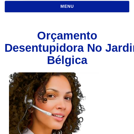
NAVEGAÇÃO
MENU
Orçamento
Desentupidora No Jard
Bélgica