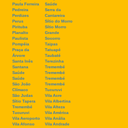
Paula Ferreira
Saúde
Pedreira
Serra da
Perdizes
Cantareira
Perus
Sítio do Morro
Pirituba
Sítio Morro
Planalto
Grande
Paulista
Socorro
Pompéia
Taipas
Praça da
Tatuapé
Árvore
Taubaté
Santa Inês
Terezinha
Santana
Tremembé
Saúde
Tremembé
Saúde
Tremembé
São João
Tremembé
Clímaco
Tucuruvi
São Judas
Vila Acre
Sítio Tapera
Vila Albertina
Tremembé
Vila Alteza
Tucuruvi
Vila América
Vila Aeroporto
Vila Anália
Vila Afonso
Vila Andrade