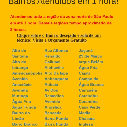
Bairros Atendidos em 1 hora!
Atendemos toda a região da zona norte de São Paulo
em até 1 hora. Demais regiões tempo aproximado de
2 horas.
Clique sobre o Bairro desejado e solicite um
técnico! Visita e Orçamento Gratuito
Alto de
Rua Alfonso
Jaçanã
Santana
Renaldo
25 de Março
Alto do
Gallucci
arque Belém
Ipiranga
Alphaville
Água Fria
Americanópolis
Alto Da lapa
Cajati
Avenida
Anhanguera
Campo da
Anastácio
Atibaia
Água Branca
Avenida
Av Dos
Cananéia
Mutinga
Remedios
Carandiru
Àgua Fria
Avenida
Carandiru
Água Funda
Angélica
Casa Verde
Bairro do
Bancaria
Media
Limão
Barra Funda
Chácara
Barro Branco
Barra Funda
Inglesa