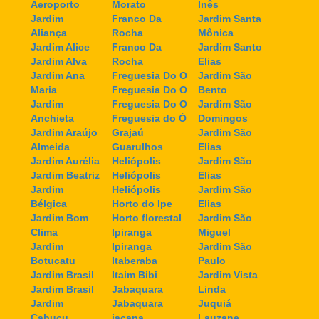
Aeroporto
Morato
Inês
Jardim
Franco Da
Jardim Santa
Aliança
Rocha
Mônica
Jardim Alice
Franco Da
Jardim Santo
Jardim Alva
Rocha
Elias
Jardim Ana
Freguesia Do O
Jardim São
Maria
Freguesia Do O
Bento
Jardim
Freguesia Do O
Jardim São
Anchieta
Freguesia do Ó
Domingos
Jardim Araújo
Grajaú
Jardim São
Almeida
Guarulhos
Elias
Jardim Aurélia
Heliópolis
Jardim São
Jardim Beatriz
Heliópolis
Elias
Jardim
Heliópolis
Jardim São
Bélgica
Horto do Ipe
Elias
Jardim Bom
Horto florestal
Jardim São
Clima
Ipiranga
Miguel
Jardim
Ipiranga
Jardim São
Botucatu
Itaberaba
Paulo
Jardim Brasil
Itaim Bibi
Jardim Vista
Jardim Brasil
Jabaquara
Linda
Jardim
Jabaquara
Juquiá
Cabuçu
jaçana
Lauzane