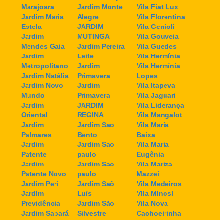
Marajoara
Jardim Monte
Vila Fiat Lux
Jardim Maria
Alegre
Vila Florentina
Estela
JARDIM
Vila Genioli
Jardim
MUTINGA
Vila Gouveia
Mendes Gaia
Jardim Pereira
Vila Guedes
Jardim
Leite
Vila Hermínia
Metropolitano
Jardim
Vila Hermínia
Jardim Natália
Primavera
Lopes
Jardim Novo
Jardim
Vila Itapeva
Mundo
Primavera
Vila Jaguari
Jardim
JARDIM
Vila Liderança
Oriental
REGINA
Vila Mangalot
Jardim
Jardim Sao
Vila Maria
Palmares
Bento
Baixa
Jardim
Jardim Sao
Vila Maria
Patente
paulo
Eugênia
Jardim
Jardim Sao
Vila Mariza
Patente Novo
paulo
Mazzei
Jardim Peri
Jardim Saõ
Vila Medeiros
Jardim
Luís
Vila Minosi
Previdência
Jardim São
Vila Nova
Jardim Sabará
Silvestre
Cachoeirinha