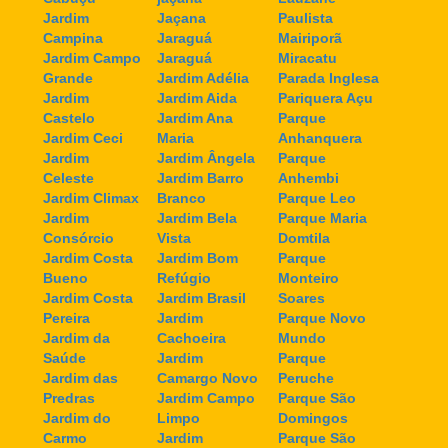
Jardim
Jaçana
Paulista
Campina
Jaraguá
Mairiporã
Jardim Campo
Jaraguá
Miracatu
Grande
Jardim Adélia
Parada Inglesa
Jardim
Jardim Aida
Pariquera Açu
Castelo
Jardim Ana
Parque
Jardim Ceci
Maria
Anhanquera
Jardim
Jardim Ângela
Parque
Celeste
Jardim Barro
Anhembi
Jardim Climax
Branco
Parque Leo
Jardim
Jardim Bela
Parque Maria
Consórcio
Vista
Domtila
Jardim Costa
Jardim Bom
Parque
Bueno
Refúgio
Monteiro
Jardim Costa
Jardim Brasil
Soares
Pereira
Jardim
Parque Novo
Jardim da
Cachoeira
Mundo
Saúde
Jardim
Parque
Jardim das
Camargo Novo
Peruche
Predras
Jardim Campo
Parque São
Jardim do
Limpo
Domingos
Carmo
Jardim
Parque São