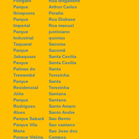
Fongaro
Rua Brigadeiro
Parque
Arthur Carlos
Ibirapuera
Peralta
Parque
Rua Diabase
Imperial
Rua manuel
Parque
justiciano
Industrial
quintao
Taquaral
Sacoma
Parque
Sacomã
Jabaquara
Santa Cecilia
Parque
Santa Cecília
Palmas do
Santa
Tremembé
Terezinha
Parque
Santa
Residencial
Terezinha
Júlia
Santana
Parque
Santana
Rodrigues
Santo Amaro
Alves
Santo Andre
Parque Sabará
Sao Bento
Parque Vila
Sao caetano
Maria
Sao Jose dos
Parque Vitória
Campos