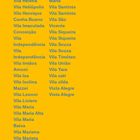
Vila Helena
Maria
Vila Heliópolis
Vila Santista
Vila Henrique
Vila Santista
Cunha Bueno
Vila São
Vila Imaculada
Vicente
Conceição
Vila Siqueira
Vila
Vila Siqueira
Independência
Vila Souza
Vila
Vila Souza
Independência
Vila Timóteo
Vila Irmãos
Vila União
Arnoni
Vila Yara
Vila Isa
Vila zatt
Vila Isolina
Vila zilda
Mazzei
Vista Alegre
Vila Leonor
Vista Alegre
Vila Liviero
Vila Maria
Vila Maria Alta
Vila Maria
Baixa
Vila Mariana
Vila Marieta