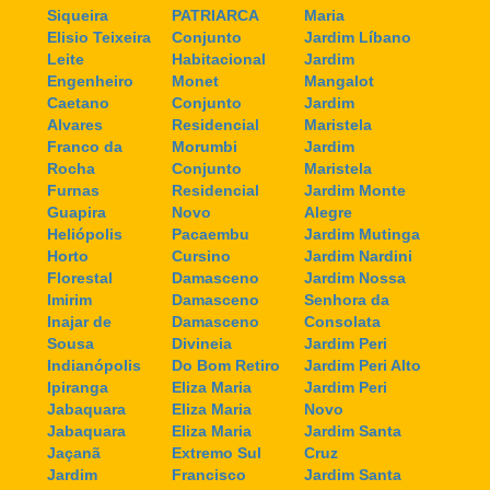
Siqueira
PATRIARCA
Maria
Elisio Teixeira
Conjunto
Jardim Líbano
Leite
Habitacional
Jardim
Engenheiro
Monet
Mangalot
Caetano
Conjunto
Jardim
Alvares
Residencial
Maristela
Franco da
Morumbi
Jardim
Rocha
Conjunto
Maristela
Furnas
Residencial
Jardim Monte
Guapira
Novo
Alegre
Heliópolis
Pacaembu
Jardim Mutinga
Horto
Cursino
Jardim Nardini
Florestal
Damasceno
Jardim Nossa
Imirim
Damasceno
Senhora da
Inajar de
Damasceno
Consolata
Sousa
Divineia
Jardim Peri
Indianópolis
Do Bom Retiro
Jardim Peri Alto
Ipiranga
Eliza Maria
Jardim Peri
Jabaquara
Eliza Maria
Novo
Jabaquara
Eliza Maria
Jardim Santa
Jaçanã
Extremo Sul
Cruz
Jardim
Francisco
Jardim Santa