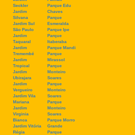
Seckler
Parque Edu
Jardim
Chaves
Silvana
Parque
Jardim Sul
Esmeralda
São Paulo
Parque Ipe
Jardim
Parque
Taquaral
Itaberaba
Jardim
Parque Mandi
Tremembé
Parque
Jardim
Mirassol
Tropical
Parque
Jardim
Monteiro
Ubirajara
Soares
Jardim
Parque
Vergueiro
Monteiro
Jardim Vila
Soares
Mariana
Parque
Jardim
Monteiro
Virginia
Soares
Bianca
Parque Morro
Jardim Vitória
Grande
Régia
Parque