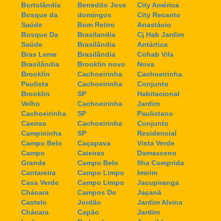
Bortolândia
Benedito Jose
City América
Bosque da
domingos
City Recanto
Saúde
Bom Retiro
Anastácio
Bosque Da
Brasilandia
Cj Hab Jardim
Saúde
Brasilândia
Antártica
Bras Leme
Brasilândia
Cohab Vila
Brasilândia
Brooklin novo
Nova
Brooklin
Cachoeirinha
Cachoeirinha
Paulista
Cachoeirinha
Conjunto
Brooklin
SP
Habitacional
Velho
Cachoeirinha
Jardim
Cachoeirinha
SP
Paulistano
Caeiras
Cachoeirinha
Conjunto
Campininha
SP
Residencial
Campo Belo
Caçapava
Vista Verde
Campo
Caieiras
Damasceno
Grande
Campo Belo
Ilha Comprida
Cantareira
Campo Limpo
Imirim
Casa Verde
Campo Limpo
Jacupiranga
Chácara
Campos Do
Jaçanã
Castelo
Jordão
Jardim Alvina
Chácara
Capão
Jardim