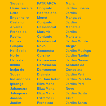
Siqueira
PATRIARCA
Maria
Elisio Teixeira
Conjunto
Jardim Líbano
Leite
Habitacional
Jardim
Engenheiro
Monet
Mangalot
Caetano
Conjunto
Jardim
Alvares
Residencial
Maristela
Franco da
Morumbi
Jardim
Rocha
Conjunto
Maristela
Furnas
Residencial
Jardim Monte
Guapira
Novo
Alegre
Heliópolis
Pacaembu
Jardim Mutinga
Horto
Cursino
Jardim Nardini
Florestal
Damasceno
Jardim Nossa
Imirim
Damasceno
Senhora da
Inajar de
Damasceno
Consolata
Sousa
Divineia
Jardim Peri
Indianópolis
Do Bom Retiro
Jardim Peri Alto
Ipiranga
Eliza Maria
Jardim Peri
Jabaquara
Eliza Maria
Novo
Jabaquara
Eliza Maria
Jardim Santa
Jaçanã
Extremo Sul
Cruz
Jardim
Francisco
Jardim Santa