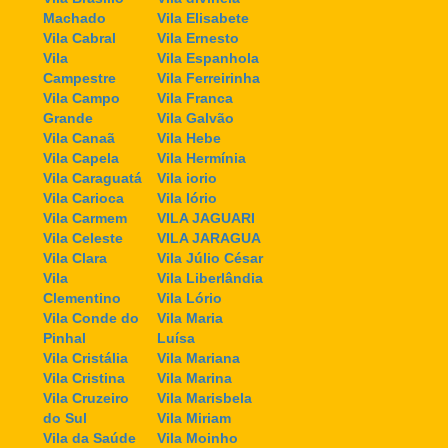
Machado
Vila Elisabete
Vila Cabral
Vila Ernesto
Vila
Vila Espanhola
Campestre
Vila Ferreirinha
Vila Campo
Vila Franca
Grande
Vila Galvão
Vila Canaã
Vila Hebe
Vila Capela
Vila Hermínia
Vila Caraguatá
Vila iorio
Vila Carioca
Vila Iório
Vila Carmem
VILA JAGUARI
Vila Celeste
VILA JARAGUA
Vila Clara
Vila Júlio César
Vila
Vila Liberlândia
Clementino
Vila Lório
Vila Conde do
Vila Maria
Pinhal
Luísa
Vila Cristália
Vila Mariana
Vila Cristina
Vila Marina
Vila Cruzeiro
Vila Marisbela
do Sul
Vila Miriam
Vila da Saúde
Vila Moinho