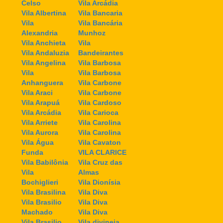
Celso
Vila Arcádia
Vila Albertina
Vila Bancaria
Vila
Vila Bancária
Alexandria
Munhoz
Vila Anchieta
Vila
Vila Andaluzia
Bandeirantes
Vila Angelina
Vila Barbosa
Vila
Vila Barbosa
Anhanguera
Vila Carbone
Vila Araci
Vila Carbone
Vila Arapuá
Vila Cardoso
Vila Arcádia
Vila Carioca
Vila Arriete
Vila Carolina
Vila Aurora
Vila Carolina
Vila Água
Vila Cavaton
Funda
VILA CLARICE
Vila Babilônia
Vila Cruz das
Vila
Almas
Bochiglieri
Vila Dionísia
Vila Brasilina
Vila Diva
Vila Brasilio
Vila Diva
Machado
Vila Diva
Vila Brasilio
Vila divineia