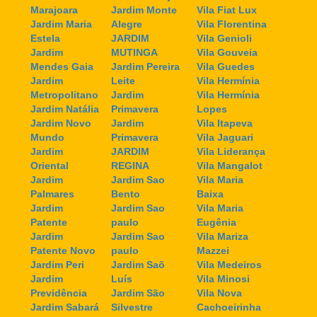
Marajoara
Jardim Monte
Vila Fiat Lux
Jardim Maria
Alegre
Vila Florentina
Estela
JARDIM
Vila Genioli
Jardim
MUTINGA
Vila Gouveia
Mendes Gaia
Jardim Pereira
Vila Guedes
Jardim
Leite
Vila Hermínia
Metropolitano
Jardim
Vila Hermínia
Jardim Natália
Primavera
Lopes
Jardim Novo
Jardim
Vila Itapeva
Mundo
Primavera
Vila Jaguari
Jardim
JARDIM
Vila Liderança
Oriental
REGINA
Vila Mangalot
Jardim
Jardim Sao
Vila Maria
Palmares
Bento
Baixa
Jardim
Jardim Sao
Vila Maria
Patente
paulo
Eugênia
Jardim
Jardim Sao
Vila Mariza
Patente Novo
paulo
Mazzei
Jardim Peri
Jardim Saõ
Vila Medeiros
Jardim
Luís
Vila Minosi
Previdência
Jardim São
Vila Nova
Jardim Sabará
Silvestre
Cachoeirinha