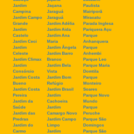
Jardim
Jaçana
Paulista
Campina
Jaraguá
Mairiporã
Jardim Campo
Jaraguá
Miracatu
Grande
Jardim Adélia
Parada Inglesa
Jardim
Jardim Aida
Pariquera Açu
Castelo
Jardim Ana
Parque
Jardim Ceci
Maria
Anhanquera
Jardim
Jardim Ângela
Parque
Celeste
Jardim Barro
Anhembi
Jardim Climax
Branco
Parque Leo
Jardim
Jardim Bela
Parque Maria
Consórcio
Vista
Domtila
Jardim Costa
Jardim Bom
Parque
Bueno
Refúgio
Monteiro
Jardim Costa
Jardim Brasil
Soares
Pereira
Jardim
Parque Novo
Jardim da
Cachoeira
Mundo
Saúde
Jardim
Parque
Jardim das
Camargo Novo
Peruche
Predras
Jardim Campo
Parque São
Jardim do
Limpo
Domingos
Carmo
Jardim
Parque São