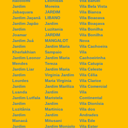
Itacolomi
Leonidas
Vila Baruel
Jardim
Moreira
Vila Bela Vista
Jabaquara
JARDIM
Vila Bianca
Jardim Jaçanã
LIBANO
Vila Boacava
Jardim Japão
Jardim
Vila Boaçava
Jardim
Luzitania
Vila Bonilha
Joamar
JARDIM
Vila Bonilha
Jardim Juá
MANGALOT
Nova
Jardim
Jardim Maria
Vila Cachoeira
Kherlakhian
Sampaio
Vila
Jardim Leonor
Jardim Maria
Cachoeirinha
Mendes
Tereza
Vila Catupia
Jardim Liar
Jardim Maria
Vila Celeste
Jardim
Virginia Jardim
Vila Célia
Lourdes
Maria Virginia
Vila Clarice
Jardim
Jardim Mariliza
Vila Comercial
Luanda
Jardim
Vila
Jardim Lutfala
Maristela
Continental
Jardim
Jardim
Vila Dionísia
Luzitânia
Martinica
Vila dos
Jardim
Jardim
Andrades
Manacá
Mitusani
Vila Ede
Jardim
Jardim Monjolo
Vila Ester