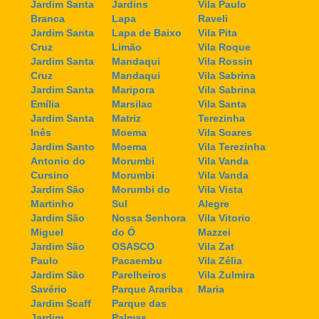
Jardim Santa
Jardins
Vila Paulo
Branca
Lapa
Raveli
Jardim Santa
Lapa de Baixo
Vila Pita
Cruz
Limão
Vila Roque
Jardim Santa
Mandaqui
Vila Rossin
Cruz
Mandaqui
Vila Sabrina
Jardim Santa
Maripora
Vila Sabrina
Emília
Marsilac
Vila Santa
Jardim Santa
Matriz
Terezinha
Inês
Moema
Vila Soares
Jardim Santo
Moema
Vila Terezinha
Antonio do
Morumbi
Vila Vanda
Cursino
Morumbi
Vila Vanda
Jardim São
Morumbi do
Vila Vista
Martinho
Sul
Alegre
Jardim São
Nossa Senhora
Vila Vitorio
Miguel
do Ó
Mazzei
Jardim São
OSASCO
Vila Zat
Paulo
Pacaembu
Vila Zélia
Jardim São
Parelheiros
Vila Zulmira
Savério
Parque Arariba
Maria
Jardim Scaff
Parque das
Jardim
Palmas