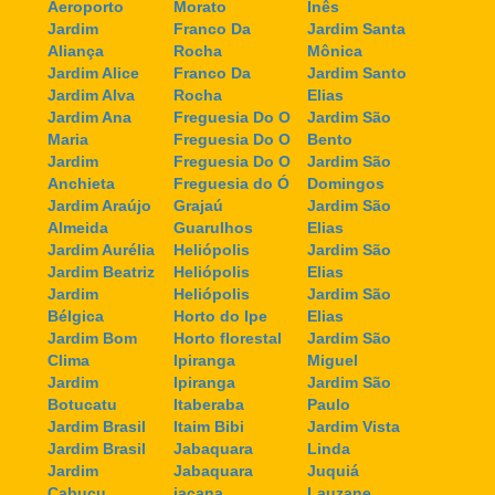
Aeroporto
Morato
Inês
Jardim
Franco Da
Jardim Santa
Aliança
Rocha
Mônica
Jardim Alice
Franco Da
Jardim Santo
Jardim Alva
Rocha
Elias
Jardim Ana
Freguesia Do O
Jardim São
Maria
Freguesia Do O
Bento
Jardim
Freguesia Do O
Jardim São
Anchieta
Freguesia do Ó
Domingos
Jardim Araújo
Grajaú
Jardim São
Almeida
Guarulhos
Elias
Jardim Aurélia
Heliópolis
Jardim São
Jardim Beatriz
Heliópolis
Elias
Jardim
Heliópolis
Jardim São
Bélgica
Horto do Ipe
Elias
Jardim Bom
Horto florestal
Jardim São
Clima
Ipiranga
Miguel
Jardim
Ipiranga
Jardim São
Botucatu
Itaberaba
Paulo
Jardim Brasil
Itaim Bibi
Jardim Vista
Jardim Brasil
Jabaquara
Linda
Jardim
Jabaquara
Juquiá
Cabuçu
jaçana
Lauzane