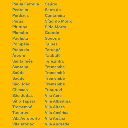
Paula Ferreira
Saúde
Pedreira
Serra da
Perdizes
Cantareira
Perus
Sítio do Morro
Pirituba
Sítio Morro
Planalto
Grande
Paulista
Socorro
Pompéia
Taipas
Praça da
Tatuapé
Árvore
Taubaté
Santa Inês
Terezinha
Santana
Tremembé
Saúde
Tremembé
Saúde
Tremembé
São João
Tremembé
Clímaco
Tucuruvi
São Judas
Vila Acre
Sítio Tapera
Vila Albertina
Tremembé
Vila Alteza
Tucuruvi
Vila América
Vila Aeroporto
Vila Anália
Vila Afonso
Vila Andrade