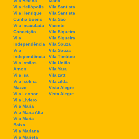
Vila Helena
Maria
Vila Heliópolis
Vila Santista
Vila Henrique
Vila Santista
Cunha Bueno
Vila São
Vila Imaculada
Vicente
Conceição
Vila Siqueira
Vila
Vila Siqueira
Independência
Vila Souza
Vila
Vila Souza
Independência
Vila Timóteo
Vila Irmãos
Vila União
Arnoni
Vila Yara
Vila Isa
Vila zatt
Vila Isolina
Vila zilda
Mazzei
Vista Alegre
Vila Leonor
Vista Alegre
Vila Liviero
Vila Maria
Vila Maria Alta
Vila Maria
Baixa
Vila Mariana
Vila Marieta