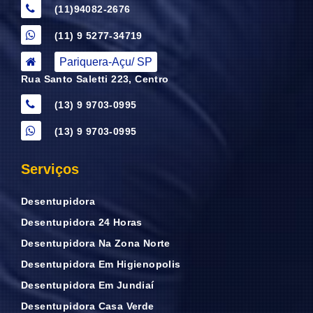
(11)94082-2676
(11) 9 5277-34719
Pariquera-Açu/ SP
Rua Santo Saletti 223, Centro
(13) 9 9703-0995
(13) 9 9703-0995
Serviços
Desentupidora
Desentupidora 24 Horas
Desentupidora Na Zona Norte
Desentupidora Em Higienopolis
Desentupidora Em Jundiaí
Desentupidora Casa Verde