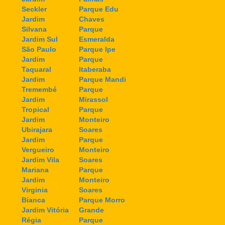
Seckler
Parque Edu
Jardim
Chaves
Silvana
Parque
Jardim Sul
Esmeralda
São Paulo
Parque Ipe
Jardim
Parque
Taquaral
Itaberaba
Jardim
Parque Mandi
Tremembé
Parque
Jardim
Mirassol
Tropical
Parque
Jardim
Monteiro
Ubirajara
Soares
Jardim
Parque
Vergueiro
Monteiro
Jardim Vila
Soares
Mariana
Parque
Jardim
Monteiro
Virginia
Soares
Bianca
Parque Morro
Jardim Vitória
Grande
Régia
Parque