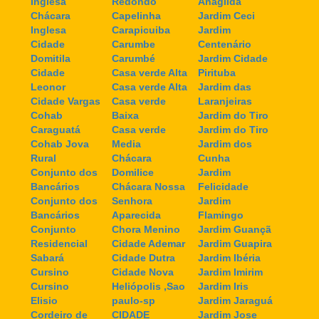
Inglesa
Redondo
Anagilda
Chácara
Capelinha
Jardim Ceci
Inglesa
Carapicuiba
Jardim
Cidade
Carumbe
Centenário
Domitila
Carumbé
Jardim Cidade
Cidade
Casa verde Alta
Pirituba
Leonor
Casa verde Alta
Jardim das
Cidade Vargas
Casa verde
Laranjeiras
Cohab
Baixa
Jardim do Tiro
Caraguatá
Casa verde
Jardim do Tiro
Cohab Jova
Media
Jardim dos
Rural
Chácara
Cunha
Conjunto dos
Domilice
Jardim
Bancários
Chácara Nossa
Felicidade
Conjunto dos
Senhora
Jardim
Bancários
Aparecida
Flamingo
Conjunto
Chora Menino
Jardim Guançã
Residencial
Cidade Ademar
Jardim Guapira
Sabará
Cidade Dutra
Jardim Ibéria
Cursino
Cidade Nova
Jardim Imirim
Cursino
Heliópolis ,Sao
Jardim Iris
Elisio
paulo-sp
Jardim Jaraguá
Cordeiro de
CIDADE
Jardim Jose