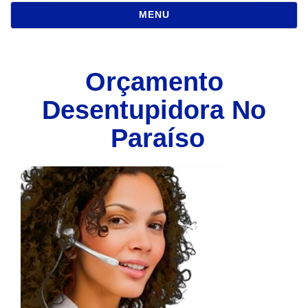
NAVEGAÇÃO
MENU
Orçamento
Desentupidora No
Paraíso