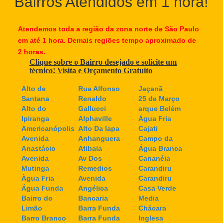
Bairros Atendidos em 1 hora!
Atendemos toda a região da zona norte de São Paulo
em até 1 hora. Demais regiões tempo aproximado de
2 horas.
Clique sobre o Bairro desejado e solicite um
técnico! Visita e Orçamento Gratuito
Alto de
Rua Alfonso
Jaçanã
Santana
Renaldo
25 de Março
Alto do
Gallucci
arque Belém
Ipiranga
Alphaville
Água Fria
Americanópolis
Alto Da lapa
Cajati
Avenida
Anhanguera
Campo da
Anastácio
Atibaia
Água Branca
Avenida
Av Dos
Cananéia
Mutinga
Remedios
Carandiru
Àgua Fria
Avenida
Carandiru
Água Funda
Angélica
Casa Verde
Bairro do
Bancaria
Media
Limão
Barra Funda
Chácara
Barro Branco
Barra Funda
Inglesa