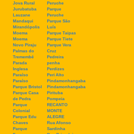
Jova Rural
Peruche
Jurubatuba
Parque
Lauzane
Peruche
Mandaqui
Parque São
Mirandópolis
Luís
Moema
Parque Taipas
Moema
Parque Tiete
Novo Piraju
Parque Vera
Palmas do
Cruz
Tremembé
Pedreira
Parada
penha
Inglesa
Perdizes
Paraíso
Peri Alto
Paraíso
Pindamonhangaba
Parque Bristol
Pindamonhangaba
Parque Casa
Pirituba
de Pedra
Pompeia
Parque
RECANTO
Colonial
MONTE
Parque Edu
ALEGRE
Chaves
Rua Afonso
Parque
Sardinha