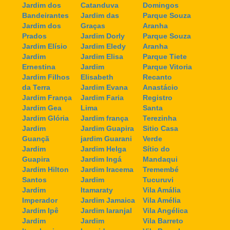
Jardim dos
Catanduva
Domingos
Bandeirantes
Jardim das
Parque Souza
Jardim dos
Graças
Aranha
Prados
Jardim Dorly
Parque Souza
Jardim Elísio
Jardim Eledy
Aranha
Jardim
Jardim Elisa
Parque Tiete
Ernestina
Jardim
Parque Vitoria
Jardim Filhos
Elisabeth
Recanto
da Terra
Jardim Evana
Anastácio
Jardim França
Jardim Faria
Registro
Jardim Gea
Lima
Santa
Jardim Glória
Jardim frança
Terezinha
Jardim
Jardim Guapira
Sitio Casa
Guançã
jardim Guarani
Verde
Jardim
Jardim Helga
Sítio do
Guapira
Jardim Ingá
Mandaqui
Jardim Hilton
Jardim Iracema
Tremembé
Santos
Jardim
Tucuruvi
Jardim
Itamaraty
Vila Amália
Imperador
Jardim Jamaica
Vila Amélia
Jardim Ipê
Jardim laranjal
Vila Angélica
Jardim
Jardim
Vila Barreto