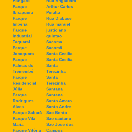
Fongaro
Rua Brigadeiro
Parque
Arthur Carlos
Ibirapuera
Peralta
Parque
Rua Diabase
Imperial
Rua manuel
Parque
justiciano
Industrial
quintao
Taquaral
Sacoma
Parque
Sacomã
Jabaquara
Santa Cecilia
Parque
Santa Cecília
Palmas do
Santa
Tremembé
Terezinha
Parque
Santa
Residencial
Terezinha
Júlia
Santana
Parque
Santana
Rodrigues
Santo Amaro
Alves
Santo Andre
Parque Sabará
Sao Bento
Parque Vila
Sao caetano
Maria
Sao Jose dos
Parque Vitória
Campos