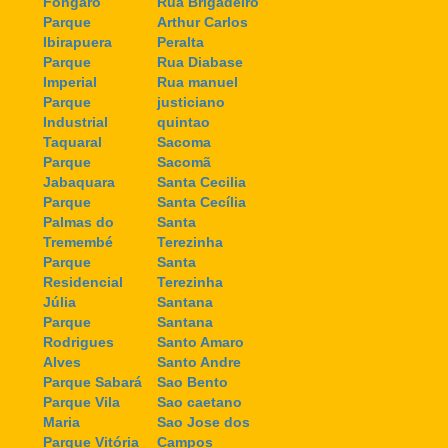
Fongaro
Rua Brigadeiro
Parque
Arthur Carlos
Ibirapuera
Peralta
Parque
Rua Diabase
Imperial
Rua manuel
Parque
justiciano
Industrial
quintao
Taquaral
Sacoma
Parque
Sacomã
Jabaquara
Santa Cecilia
Parque
Santa Cecília
Palmas do
Santa
Tremembé
Terezinha
Parque
Santa
Residencial
Terezinha
Júlia
Santana
Parque
Santana
Rodrigues
Santo Amaro
Alves
Santo Andre
Parque Sabará
Sao Bento
Parque Vila
Sao caetano
Maria
Sao Jose dos
Parque Vitória
Campos