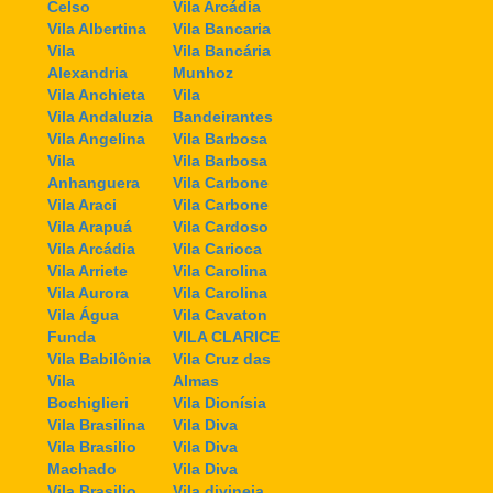
Celso
Vila Arcádia
Vila Albertina
Vila Bancaria
Vila
Vila Bancária
Alexandria
Munhoz
Vila Anchieta
Vila
Vila Andaluzia
Bandeirantes
Vila Angelina
Vila Barbosa
Vila
Vila Barbosa
Anhanguera
Vila Carbone
Vila Araci
Vila Carbone
Vila Arapuá
Vila Cardoso
Vila Arcádia
Vila Carioca
Vila Arriete
Vila Carolina
Vila Aurora
Vila Carolina
Vila Água
Vila Cavaton
Funda
VILA CLARICE
Vila Babilônia
Vila Cruz das
Vila
Almas
Bochiglieri
Vila Dionísia
Vila Brasilina
Vila Diva
Vila Brasilio
Vila Diva
Machado
Vila Diva
Vila Brasilio
Vila divineia