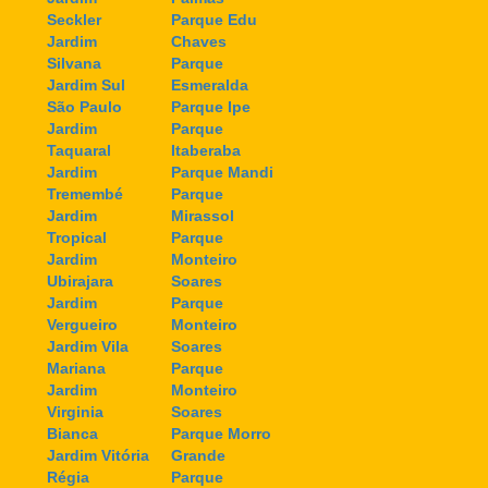
Seckler
Parque Edu
Jardim
Chaves
Silvana
Parque
Jardim Sul
Esmeralda
São Paulo
Parque Ipe
Jardim
Parque
Taquaral
Itaberaba
Jardim
Parque Mandi
Tremembé
Parque
Jardim
Mirassol
Tropical
Parque
Jardim
Monteiro
Ubirajara
Soares
Jardim
Parque
Vergueiro
Monteiro
Jardim Vila
Soares
Mariana
Parque
Jardim
Monteiro
Virginia
Soares
Bianca
Parque Morro
Jardim Vitória
Grande
Régia
Parque