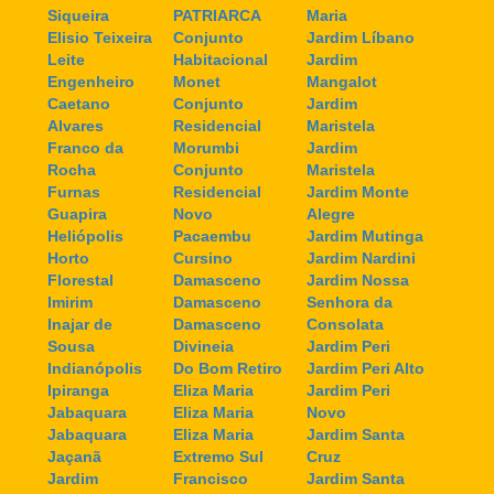
Siqueira
PATRIARCA
Maria
Elisio Teixeira
Conjunto
Jardim Líbano
Leite
Habitacional
Jardim
Engenheiro
Monet
Mangalot
Caetano
Conjunto
Jardim
Alvares
Residencial
Maristela
Franco da
Morumbi
Jardim
Rocha
Conjunto
Maristela
Furnas
Residencial
Jardim Monte
Guapira
Novo
Alegre
Heliópolis
Pacaembu
Jardim Mutinga
Horto
Cursino
Jardim Nardini
Florestal
Damasceno
Jardim Nossa
Imirim
Damasceno
Senhora da
Inajar de
Damasceno
Consolata
Sousa
Divineia
Jardim Peri
Indianópolis
Do Bom Retiro
Jardim Peri Alto
Ipiranga
Eliza Maria
Jardim Peri
Jabaquara
Eliza Maria
Novo
Jabaquara
Eliza Maria
Jardim Santa
Jaçanã
Extremo Sul
Cruz
Jardim
Francisco
Jardim Santa