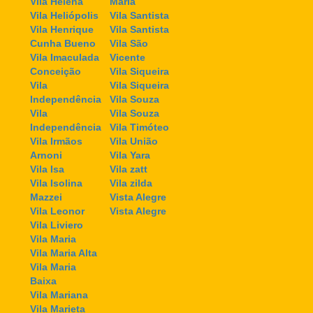
Vila Helena
Maria
Vila Heliópolis
Vila Santista
Vila Henrique
Vila Santista
Cunha Bueno
Vila São
Vila Imaculada
Vicente
Conceição
Vila Siqueira
Vila
Vila Siqueira
Independência
Vila Souza
Vila
Vila Souza
Independência
Vila Timóteo
Vila Irmãos
Vila União
Arnoni
Vila Yara
Vila Isa
Vila zatt
Vila Isolina
Vila zilda
Mazzei
Vista Alegre
Vila Leonor
Vista Alegre
Vila Liviero
Vila Maria
Vila Maria Alta
Vila Maria
Baixa
Vila Mariana
Vila Marieta