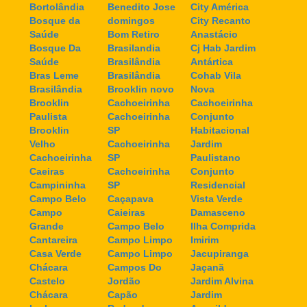
Bortolândia
Benedito Jose
City América
Bosque da
domingos
City Recanto
Saúde
Bom Retiro
Anastácio
Bosque Da
Brasilandia
Cj Hab Jardim
Saúde
Brasilândia
Antártica
Bras Leme
Brasilândia
Cohab Vila
Brasilândia
Brooklin novo
Nova
Brooklin
Cachoeirinha
Cachoeirinha
Paulista
Cachoeirinha
Conjunto
Brooklin
SP
Habitacional
Velho
Cachoeirinha
Jardim
Cachoeirinha
SP
Paulistano
Caeiras
Cachoeirinha
Conjunto
Campininha
SP
Residencial
Campo Belo
Caçapava
Vista Verde
Campo
Caieiras
Damasceno
Grande
Campo Belo
Ilha Comprida
Cantareira
Campo Limpo
Imirim
Casa Verde
Campo Limpo
Jacupiranga
Chácara
Campos Do
Jaçanã
Castelo
Jordão
Jardim Alvina
Chácara
Capão
Jardim