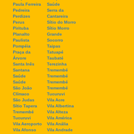
Paula Ferreira
Saúde
Pedreira
Serra da
Perdizes
Cantareira
Perus
Sítio do Morro
Pirituba
Sítio Morro
Planalto
Grande
Paulista
Socorro
Pompéia
Taipas
Praça da
Tatuapé
Árvore
Taubaté
Santa Inês
Terezinha
Santana
Tremembé
Saúde
Tremembé
Saúde
Tremembé
São João
Tremembé
Clímaco
Tucuruvi
São Judas
Vila Acre
Sítio Tapera
Vila Albertina
Tremembé
Vila Alteza
Tucuruvi
Vila América
Vila Aeroporto
Vila Anália
Vila Afonso
Vila Andrade