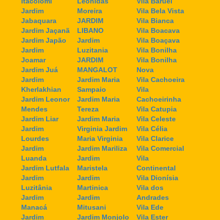
Itacolomi
Leonidas
Vila Baruel
Jardim
Moreira
Vila Bela Vista
Jabaquara
JARDIM
Vila Bianca
Jardim Jaçanã
LIBANO
Vila Boacava
Jardim Japão
Jardim
Vila Boaçava
Jardim
Luzitania
Vila Bonilha
Joamar
JARDIM
Vila Bonilha
Jardim Juá
MANGALOT
Nova
Jardim
Jardim Maria
Vila Cachoeira
Kherlakhian
Sampaio
Vila
Jardim Leonor
Jardim Maria
Cachoeirinha
Mendes
Tereza
Vila Catupia
Jardim Liar
Jardim Maria
Vila Celeste
Jardim
Virginia Jardim
Vila Célia
Lourdes
Maria Virginia
Vila Clarice
Jardim
Jardim Mariliza
Vila Comercial
Luanda
Jardim
Vila
Jardim Lutfala
Maristela
Continental
Jardim
Jardim
Vila Dionísia
Luzitânia
Martinica
Vila dos
Jardim
Jardim
Andrades
Manacá
Mitusani
Vila Ede
Jardim
Jardim Monjolo
Vila Ester