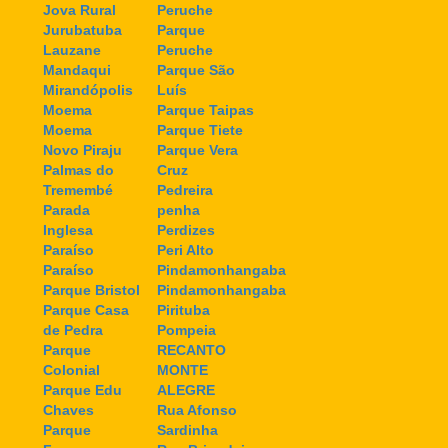
Jova Rural
Peruche
Jurubatuba
Parque
Lauzane
Peruche
Mandaqui
Parque São
Mirandópolis
Luís
Moema
Parque Taipas
Moema
Parque Tiete
Novo Piraju
Parque Vera
Palmas do
Cruz
Tremembé
Pedreira
Parada
penha
Inglesa
Perdizes
Paraíso
Peri Alto
Paraíso
Pindamonhangaba
Parque Bristol
Pindamonhangaba
Parque Casa
Pirituba
de Pedra
Pompeia
Parque
RECANTO
Colonial
MONTE
Parque Edu
ALEGRE
Chaves
Rua Afonso
Parque
Sardinha