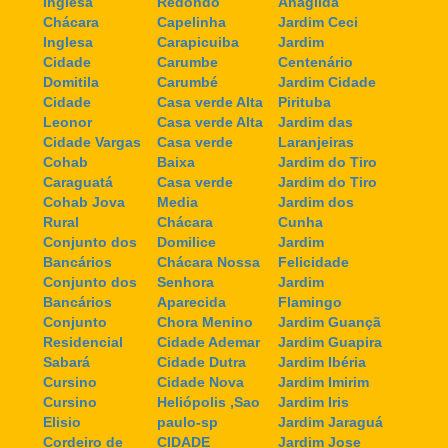
Inglesa
Redondo
Anagilda
Chácara
Capelinha
Jardim Ceci
Inglesa
Carapicuiba
Jardim
Cidade
Carumbe
Centenário
Domitila
Carumbé
Jardim Cidade
Cidade
Casa verde Alta
Pirituba
Leonor
Casa verde Alta
Jardim das
Cidade Vargas
Casa verde
Laranjeiras
Cohab
Baixa
Jardim do Tiro
Caraguatá
Casa verde
Jardim do Tiro
Cohab Jova
Media
Jardim dos
Rural
Chácara
Cunha
Conjunto dos
Domilice
Jardim
Bancários
Chácara Nossa
Felicidade
Conjunto dos
Senhora
Jardim
Bancários
Aparecida
Flamingo
Conjunto
Chora Menino
Jardim Guançã
Residencial
Cidade Ademar
Jardim Guapira
Sabará
Cidade Dutra
Jardim Ibéria
Cursino
Cidade Nova
Jardim Imirim
Cursino
Heliópolis ,Sao
Jardim Iris
Elisio
paulo-sp
Jardim Jaraguá
Cordeiro de
CIDADE
Jardim Jose