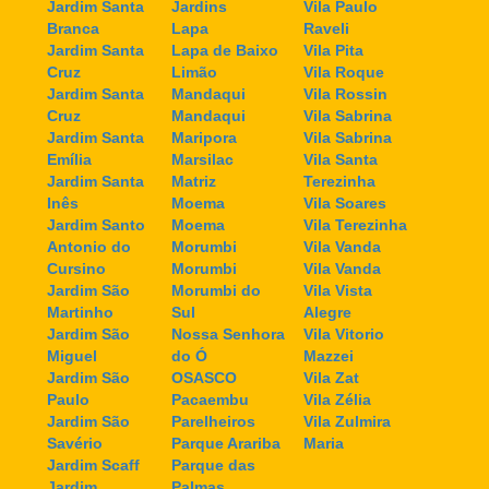
Jardim Santa
Jardins
Vila Paulo
Branca
Lapa
Raveli
Jardim Santa
Lapa de Baixo
Vila Pita
Cruz
Limão
Vila Roque
Jardim Santa
Mandaqui
Vila Rossin
Cruz
Mandaqui
Vila Sabrina
Jardim Santa
Maripora
Vila Sabrina
Emília
Marsilac
Vila Santa
Jardim Santa
Matriz
Terezinha
Inês
Moema
Vila Soares
Jardim Santo
Moema
Vila Terezinha
Antonio do
Morumbi
Vila Vanda
Cursino
Morumbi
Vila Vanda
Jardim São
Morumbi do
Vila Vista
Martinho
Sul
Alegre
Jardim São
Nossa Senhora
Vila Vitorio
Miguel
do Ó
Mazzei
Jardim São
OSASCO
Vila Zat
Paulo
Pacaembu
Vila Zélia
Jardim São
Parelheiros
Vila Zulmira
Savério
Parque Arariba
Maria
Jardim Scaff
Parque das
Jardim
Palmas