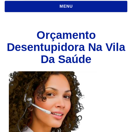
NAVEGAÇÃO
MENU
Orçamento
Desentupidora Na Vila
Da Saúde