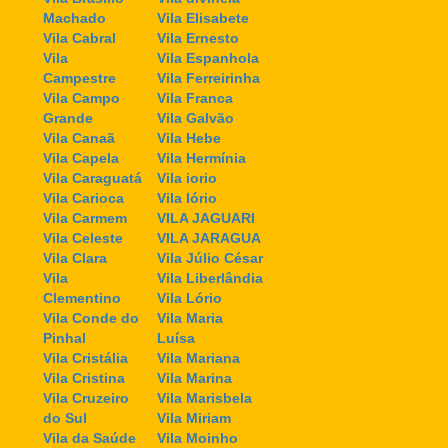
Machado
Vila Elisabete
Vila Cabral
Vila Ernesto
Vila
Vila Espanhola
Campestre
Vila Ferreirinha
Vila Campo
Vila Franca
Grande
Vila Galvão
Vila Canaã
Vila Hebe
Vila Capela
Vila Hermínia
Vila Caraguatá
Vila iorio
Vila Carioca
Vila Iório
Vila Carmem
VILA JAGUARI
Vila Celeste
VILA JARAGUA
Vila Clara
Vila Júlio César
Vila
Vila Liberlândia
Clementino
Vila Lório
Vila Conde do
Vila Maria
Pinhal
Luísa
Vila Cristália
Vila Mariana
Vila Cristina
Vila Marina
Vila Cruzeiro
Vila Marisbela
do Sul
Vila Miriam
Vila da Saúde
Vila Moinho