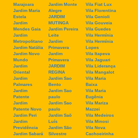
Marajoara
Jardim Monte
Vila Fiat Lux
Jardim Maria
Alegre
Vila Florentina
Estela
JARDIM
Vila Genioli
Jardim
MUTINGA
Vila Gouveia
Mendes Gaia
Jardim Pereira
Vila Guedes
Jardim
Leite
Vila Hermínia
Metropolitano
Jardim
Vila Hermínia
Jardim Natália
Primavera
Lopes
Jardim Novo
Jardim
Vila Itapeva
Mundo
Primavera
Vila Jaguari
Jardim
JARDIM
Vila Liderança
Oriental
REGINA
Vila Mangalot
Jardim
Jardim Sao
Vila Maria
Palmares
Bento
Baixa
Jardim
Jardim Sao
Vila Maria
Patente
paulo
Eugênia
Jardim
Jardim Sao
Vila Mariza
Patente Novo
paulo
Mazzei
Jardim Peri
Jardim Saõ
Vila Medeiros
Jardim
Luís
Vila Minosi
Previdência
Jardim São
Vila Nova
Jardim Sabará
Silvestre
Cachoeirinha