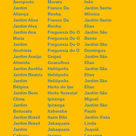
Aeroporto
Morato
Inês
Jardim
Franco Da
Jardim Santa
Aliança
Rocha
Mônica
Jardim Alice
Franco Da
Jardim Santo
Jardim Alva
Rocha
Elias
Jardim Ana
Freguesia Do O
Jardim São
Maria
Freguesia Do O
Bento
Jardim
Freguesia Do O
Jardim São
Anchieta
Freguesia do Ó
Domingos
Jardim Araújo
Grajaú
Jardim São
Almeida
Guarulhos
Elias
Jardim Aurélia
Heliópolis
Jardim São
Jardim Beatriz
Heliópolis
Elias
Jardim
Heliópolis
Jardim São
Bélgica
Horto do Ipe
Elias
Jardim Bom
Horto florestal
Jardim São
Clima
Ipiranga
Miguel
Jardim
Ipiranga
Jardim São
Botucatu
Itaberaba
Paulo
Jardim Brasil
Itaim Bibi
Jardim Vista
Jardim Brasil
Jabaquara
Linda
Jardim
Jabaquara
Juquiá
Cabuçu
jaçana
Lauzane