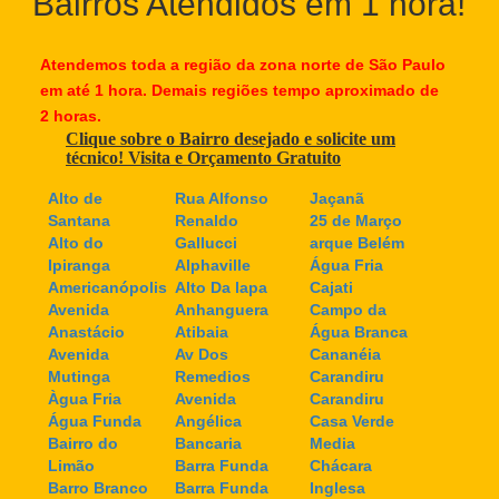
Bairros Atendidos em 1 hora!
Atendemos toda a região da zona norte de São Paulo
em até 1 hora. Demais regiões tempo aproximado de
2 horas.
Clique sobre o Bairro desejado e solicite um
técnico! Visita e Orçamento Gratuito
Alto de
Rua Alfonso
Jaçanã
Santana
Renaldo
25 de Março
Alto do
Gallucci
arque Belém
Ipiranga
Alphaville
Água Fria
Americanópolis
Alto Da lapa
Cajati
Avenida
Anhanguera
Campo da
Anastácio
Atibaia
Água Branca
Avenida
Av Dos
Cananéia
Mutinga
Remedios
Carandiru
Àgua Fria
Avenida
Carandiru
Água Funda
Angélica
Casa Verde
Bairro do
Bancaria
Media
Limão
Barra Funda
Chácara
Barro Branco
Barra Funda
Inglesa