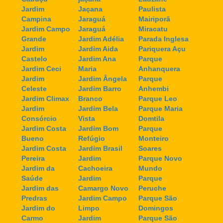
Jardim
Jaçana
Paulista
Campina
Jaraguá
Mairiporã
Jardim Campo
Jaraguá
Miracatu
Grande
Jardim Adélia
Parada Inglesa
Jardim
Jardim Aida
Pariquera Açu
Castelo
Jardim Ana
Parque
Jardim Ceci
Maria
Anhanquera
Jardim
Jardim Ângela
Parque
Celeste
Jardim Barro
Anhembi
Jardim Climax
Branco
Parque Leo
Jardim
Jardim Bela
Parque Maria
Consórcio
Vista
Domtila
Jardim Costa
Jardim Bom
Parque
Bueno
Refúgio
Monteiro
Jardim Costa
Jardim Brasil
Soares
Pereira
Jardim
Parque Novo
Jardim da
Cachoeira
Mundo
Saúde
Jardim
Parque
Jardim das
Camargo Novo
Peruche
Predras
Jardim Campo
Parque São
Jardim do
Limpo
Domingos
Carmo
Jardim
Parque São