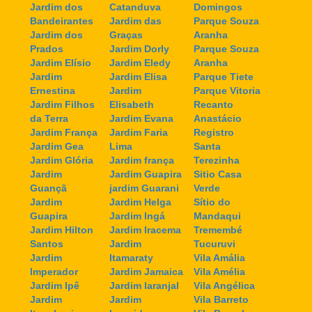
Jardim dos
Catanduva
Domingos
Bandeirantes
Jardim das
Parque Souza
Jardim dos
Graças
Aranha
Prados
Jardim Dorly
Parque Souza
Jardim Elísio
Jardim Eledy
Aranha
Jardim
Jardim Elisa
Parque Tiete
Ernestina
Jardim
Parque Vitoria
Jardim Filhos
Elisabeth
Recanto
da Terra
Jardim Evana
Anastácio
Jardim França
Jardim Faria
Registro
Jardim Gea
Lima
Santa
Jardim Glória
Jardim frança
Terezinha
Jardim
Jardim Guapira
Sitio Casa
Guançã
jardim Guarani
Verde
Jardim
Jardim Helga
Sítio do
Guapira
Jardim Ingá
Mandaqui
Jardim Hilton
Jardim Iracema
Tremembé
Santos
Jardim
Tucuruvi
Jardim
Itamaraty
Vila Amália
Imperador
Jardim Jamaica
Vila Amélia
Jardim Ipê
Jardim laranjal
Vila Angélica
Jardim
Jardim
Vila Barreto