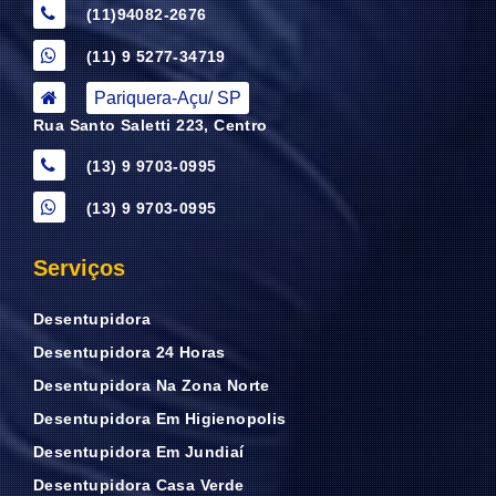
(11)94082-2676
(11) 9 5277-34719
Pariquera-Açu/ SP
Rua Santo Saletti 223, Centro
(13) 9 9703-0995
(13) 9 9703-0995
Serviços
Desentupidora
Desentupidora 24 Horas
Desentupidora Na Zona Norte
Desentupidora Em Higienopolis
Desentupidora Em Jundiaí
Desentupidora Casa Verde