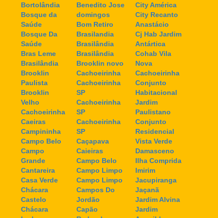
Bortolândia
Benedito Jose
City América
Bosque da
domingos
City Recanto
Saúde
Bom Retiro
Anastácio
Bosque Da
Brasilandia
Cj Hab Jardim
Saúde
Brasilândia
Antártica
Bras Leme
Brasilândia
Cohab Vila
Brasilândia
Brooklin novo
Nova
Brooklin
Cachoeirinha
Cachoeirinha
Paulista
Cachoeirinha
Conjunto
Brooklin
SP
Habitacional
Velho
Cachoeirinha
Jardim
Cachoeirinha
SP
Paulistano
Caeiras
Cachoeirinha
Conjunto
Campininha
SP
Residencial
Campo Belo
Caçapava
Vista Verde
Campo
Caieiras
Damasceno
Grande
Campo Belo
Ilha Comprida
Cantareira
Campo Limpo
Imirim
Casa Verde
Campo Limpo
Jacupiranga
Chácara
Campos Do
Jaçanã
Castelo
Jordão
Jardim Alvina
Chácara
Capão
Jardim