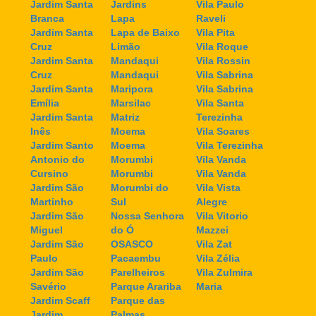
Jardim Santa
Jardins
Vila Paulo
Branca
Lapa
Raveli
Jardim Santa
Lapa de Baixo
Vila Pita
Cruz
Limão
Vila Roque
Jardim Santa
Mandaqui
Vila Rossin
Cruz
Mandaqui
Vila Sabrina
Jardim Santa
Maripora
Vila Sabrina
Emília
Marsilac
Vila Santa
Jardim Santa
Matriz
Terezinha
Inês
Moema
Vila Soares
Jardim Santo
Moema
Vila Terezinha
Antonio do
Morumbi
Vila Vanda
Cursino
Morumbi
Vila Vanda
Jardim São
Morumbi do
Vila Vista
Martinho
Sul
Alegre
Jardim São
Nossa Senhora
Vila Vitorio
Miguel
do Ó
Mazzei
Jardim São
OSASCO
Vila Zat
Paulo
Pacaembu
Vila Zélia
Jardim São
Parelheiros
Vila Zulmira
Savério
Parque Arariba
Maria
Jardim Scaff
Parque das
Jardim
Palmas