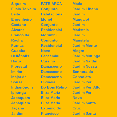
Siqueira
PATRIARCA
Maria
Elisio Teixeira
Conjunto
Jardim Líbano
Leite
Habitacional
Jardim
Engenheiro
Monet
Mangalot
Caetano
Conjunto
Jardim
Alvares
Residencial
Maristela
Franco da
Morumbi
Jardim
Rocha
Conjunto
Maristela
Furnas
Residencial
Jardim Monte
Guapira
Novo
Alegre
Heliópolis
Pacaembu
Jardim Mutinga
Horto
Cursino
Jardim Nardini
Florestal
Damasceno
Jardim Nossa
Imirim
Damasceno
Senhora da
Inajar de
Damasceno
Consolata
Sousa
Divineia
Jardim Peri
Indianópolis
Do Bom Retiro
Jardim Peri Alto
Ipiranga
Eliza Maria
Jardim Peri
Jabaquara
Eliza Maria
Novo
Jabaquara
Eliza Maria
Jardim Santa
Jaçanã
Extremo Sul
Cruz
Jardim
Francisco
Jardim Santa