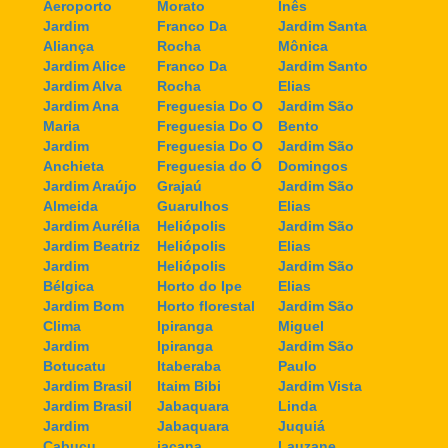
Aeroporto
Morato
Inês
Jardim
Franco Da
Jardim Santa
Aliança
Rocha
Mônica
Jardim Alice
Franco Da
Jardim Santo
Jardim Alva
Rocha
Elias
Jardim Ana
Freguesia Do O
Jardim São
Maria
Freguesia Do O
Bento
Jardim
Freguesia Do O
Jardim São
Anchieta
Freguesia do Ó
Domingos
Jardim Araújo
Grajaú
Jardim São
Almeida
Guarulhos
Elias
Jardim Aurélia
Heliópolis
Jardim São
Jardim Beatriz
Heliópolis
Elias
Jardim
Heliópolis
Jardim São
Bélgica
Horto do Ipe
Elias
Jardim Bom
Horto florestal
Jardim São
Clima
Ipiranga
Miguel
Jardim
Ipiranga
Jardim São
Botucatu
Itaberaba
Paulo
Jardim Brasil
Itaim Bibi
Jardim Vista
Jardim Brasil
Jabaquara
Linda
Jardim
Jabaquara
Juquiá
Cabuçu
jaçana
Lauzane