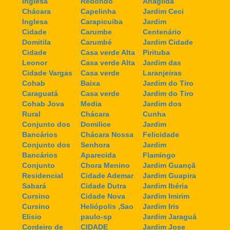
Inglesa
Redondo
Anagilda
Chácara
Capelinha
Jardim Ceci
Inglesa
Carapicuiba
Jardim
Cidade
Carumbe
Centenário
Domitila
Carumbé
Jardim Cidade
Cidade
Casa verde Alta
Pirituba
Leonor
Casa verde Alta
Jardim das
Cidade Vargas
Casa verde
Laranjeiras
Cohab
Baixa
Jardim do Tiro
Caraguatá
Casa verde
Jardim do Tiro
Cohab Jova
Media
Jardim dos
Rural
Chácara
Cunha
Conjunto dos
Domilice
Jardim
Bancários
Chácara Nossa
Felicidade
Conjunto dos
Senhora
Jardim
Bancários
Aparecida
Flamingo
Conjunto
Chora Menino
Jardim Guançã
Residencial
Cidade Ademar
Jardim Guapira
Sabará
Cidade Dutra
Jardim Ibéria
Cursino
Cidade Nova
Jardim Imirim
Cursino
Heliópolis ,Sao
Jardim Iris
Elisio
paulo-sp
Jardim Jaraguá
Cordeiro de
CIDADE
Jardim Jose