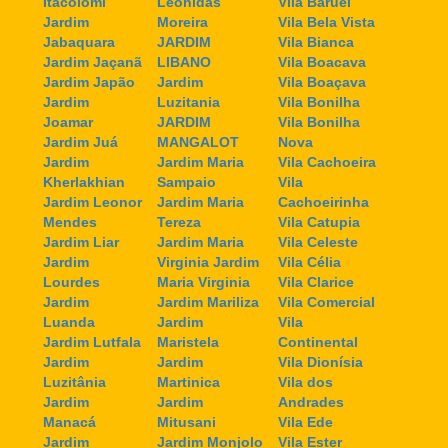
Itacolomi
Leonidas
Vila Baruel
Jardim
Moreira
Vila Bela Vista
Jabaquara
JARDIM
Vila Bianca
Jardim Jaçanã
LIBANO
Vila Boacava
Jardim Japão
Jardim
Vila Boaçava
Jardim
Luzitania
Vila Bonilha
Joamar
JARDIM
Vila Bonilha
Jardim Juá
MANGALOT
Nova
Jardim
Jardim Maria
Vila Cachoeira
Kherlakhian
Sampaio
Vila
Jardim Leonor
Jardim Maria
Cachoeirinha
Mendes
Tereza
Vila Catupia
Jardim Liar
Jardim Maria
Vila Celeste
Jardim
Virginia Jardim
Vila Célia
Lourdes
Maria Virginia
Vila Clarice
Jardim
Jardim Mariliza
Vila Comercial
Luanda
Jardim
Vila
Jardim Lutfala
Maristela
Continental
Jardim
Jardim
Vila Dionísia
Luzitânia
Martinica
Vila dos
Jardim
Jardim
Andrades
Manacá
Mitusani
Vila Ede
Jardim
Jardim Monjolo
Vila Ester