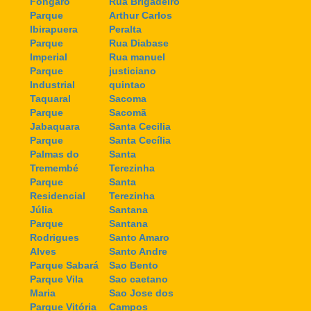
Fongaro
Rua Brigadeiro
Parque
Arthur Carlos
Ibirapuera
Peralta
Parque
Rua Diabase
Imperial
Rua manuel
Parque
justiciano
Industrial
quintao
Taquaral
Sacoma
Parque
Sacomã
Jabaquara
Santa Cecilia
Parque
Santa Cecília
Palmas do
Santa
Tremembé
Terezinha
Parque
Santa
Residencial
Terezinha
Júlia
Santana
Parque
Santana
Rodrigues
Santo Amaro
Alves
Santo Andre
Parque Sabará
Sao Bento
Parque Vila
Sao caetano
Maria
Sao Jose dos
Parque Vitória
Campos