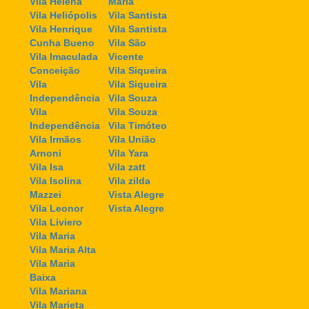
Vila Helena
Maria
Vila Heliópolis
Vila Santista
Vila Henrique
Vila Santista
Cunha Bueno
Vila São
Vila Imaculada
Vicente
Conceição
Vila Siqueira
Vila
Vila Siqueira
Independência
Vila Souza
Vila
Vila Souza
Independência
Vila Timóteo
Vila Irmãos
Vila União
Arnoni
Vila Yara
Vila Isa
Vila zatt
Vila Isolina
Vila zilda
Mazzei
Vista Alegre
Vila Leonor
Vista Alegre
Vila Liviero
Vila Maria
Vila Maria Alta
Vila Maria
Baixa
Vila Mariana
Vila Marieta