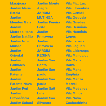
Marajoara
Jardim Monte
Vila Fiat Lux
Jardim Maria
Alegre
Vila Florentina
Estela
JARDIM
Vila Genioli
Jardim
MUTINGA
Vila Gouveia
Mendes Gaia
Jardim Pereira
Vila Guedes
Jardim
Leite
Vila Hermínia
Metropolitano
Jardim
Vila Hermínia
Jardim Natália
Primavera
Lopes
Jardim Novo
Jardim
Vila Itapeva
Mundo
Primavera
Vila Jaguari
Jardim
JARDIM
Vila Liderança
Oriental
REGINA
Vila Mangalot
Jardim
Jardim Sao
Vila Maria
Palmares
Bento
Baixa
Jardim
Jardim Sao
Vila Maria
Patente
paulo
Eugênia
Jardim
Jardim Sao
Vila Mariza
Patente Novo
paulo
Mazzei
Jardim Peri
Jardim Saõ
Vila Medeiros
Jardim
Luís
Vila Minosi
Previdência
Jardim São
Vila Nova
Jardim Sabará
Silvestre
Cachoeirinha