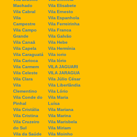
Machado
Vila Elisabete
Vila Cabral
Vila Ernesto
Vila
Vila Espanhola
Campestre
Vila Ferreirinha
Vila Campo
Vila Franca
Grande
Vila Galvão
Vila Canaã
Vila Hebe
Vila Capela
Vila Hermínia
Vila Caraguatá
Vila iorio
Vila Carioca
Vila Iório
Vila Carmem
VILA JAGUARI
Vila Celeste
VILA JARAGUA
Vila Clara
Vila Júlio César
Vila
Vila Liberlândia
Clementino
Vila Lório
Vila Conde do
Vila Maria
Pinhal
Luísa
Vila Cristália
Vila Mariana
Vila Cristina
Vila Marina
Vila Cruzeiro
Vila Marisbela
do Sul
Vila Miriam
Vila da Saúde
Vila Moinho