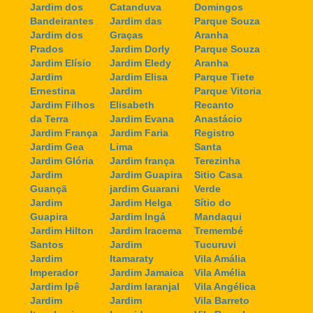
Jardim dos
Catanduva
Domingos
Bandeirantes
Jardim das
Parque Souza
Jardim dos
Graças
Aranha
Prados
Jardim Dorly
Parque Souza
Jardim Elísio
Jardim Eledy
Aranha
Jardim
Jardim Elisa
Parque Tiete
Ernestina
Jardim
Parque Vitoria
Jardim Filhos
Elisabeth
Recanto
da Terra
Jardim Evana
Anastácio
Jardim França
Jardim Faria
Registro
Jardim Gea
Lima
Santa
Jardim Glória
Jardim frança
Terezinha
Jardim
Jardim Guapira
Sitio Casa
Guançã
jardim Guarani
Verde
Jardim
Jardim Helga
Sítio do
Guapira
Jardim Ingá
Mandaqui
Jardim Hilton
Jardim Iracema
Tremembé
Santos
Jardim
Tucuruvi
Jardim
Itamaraty
Vila Amália
Imperador
Jardim Jamaica
Vila Amélia
Jardim Ipê
Jardim laranjal
Vila Angélica
Jardim
Jardim
Vila Barreto