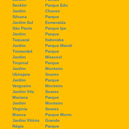
Seckler
Parque Edu
Jardim
Chaves
Silvana
Parque
Jardim Sul
Esmeralda
São Paulo
Parque Ipe
Jardim
Parque
Taquaral
Itaberaba
Jardim
Parque Mandi
Tremembé
Parque
Jardim
Mirassol
Tropical
Parque
Jardim
Monteiro
Ubirajara
Soares
Jardim
Parque
Vergueiro
Monteiro
Jardim Vila
Soares
Mariana
Parque
Jardim
Monteiro
Virginia
Soares
Bianca
Parque Morro
Jardim Vitória
Grande
Régia
Parque