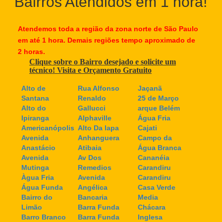
Bairros Atendidos em 1 hora!
Atendemos toda a região da zona norte de São Paulo
em até 1 hora. Demais regiões tempo aproximado de
2 horas.
Clique sobre o Bairro desejado e solicite um
técnico! Visita e Orçamento Gratuito
Alto de
Rua Alfonso
Jaçanã
Santana
Renaldo
25 de Março
Alto do
Gallucci
arque Belém
Ipiranga
Alphaville
Água Fria
Americanópolis
Alto Da lapa
Cajati
Avenida
Anhanguera
Campo da
Anastácio
Atibaia
Água Branca
Avenida
Av Dos
Cananéia
Mutinga
Remedios
Carandiru
Àgua Fria
Avenida
Carandiru
Água Funda
Angélica
Casa Verde
Bairro do
Bancaria
Media
Limão
Barra Funda
Chácara
Barro Branco
Barra Funda
Inglesa