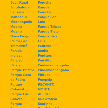
Jova Rural
Peruche
Jurubatuba
Parque
Lauzane
Peruche
Mandaqui
Parque São
Mirandópolis
Luís
Moema
Parque Taipas
Moema
Parque Tiete
Novo Piraju
Parque Vera
Palmas do
Cruz
Tremembé
Pedreira
Parada
penha
Inglesa
Perdizes
Paraíso
Peri Alto
Paraíso
Pindamonhangaba
Parque Bristol
Pindamonhangaba
Parque Casa
Pirituba
de Pedra
Pompeia
Parque
RECANTO
Colonial
MONTE
Parque Edu
ALEGRE
Chaves
Rua Afonso
Parque
Sardinha