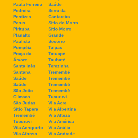
Paula Ferreira
Saúde
Pedreira
Serra da
Perdizes
Cantareira
Perus
Sítio do Morro
Pirituba
Sítio Morro
Planalto
Grande
Paulista
Socorro
Pompéia
Taipas
Praça da
Tatuapé
Árvore
Taubaté
Santa Inês
Terezinha
Santana
Tremembé
Saúde
Tremembé
Saúde
Tremembé
São João
Tremembé
Clímaco
Tucuruvi
São Judas
Vila Acre
Sítio Tapera
Vila Albertina
Tremembé
Vila Alteza
Tucuruvi
Vila América
Vila Aeroporto
Vila Anália
Vila Afonso
Vila Andrade