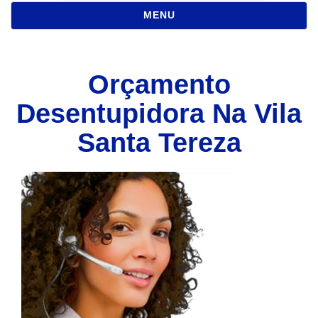
NAVEGAÇÃO
MENU
Orçamento
Desentupidora Na Vila
Santa Tereza