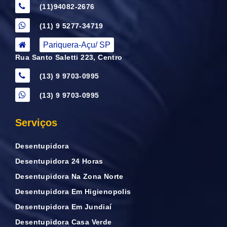
(11)94082-2676
(11) 9 5277-34719
Pariquera-Açu/ SP
Rua Santo Saletti 223, Centro
(13) 9 9703-0995
(13) 9 9703-0995
Serviços
Desentupidora
Desentupidora 24 Horas
Desentupidora Na Zona Norte
Desentupidora Em Higienopolis
Desentupidora Em Jundiaí
Desentupidora Casa Verde