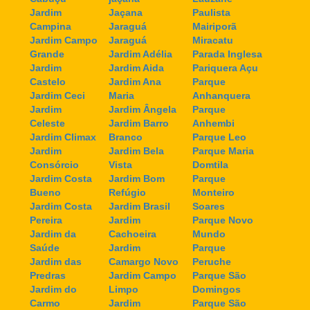
Jardim
Jaçana
Paulista
Campina
Jaraguá
Mairiporã
Jardim Campo
Jaraguá
Miracatu
Grande
Jardim Adélia
Parada Inglesa
Jardim
Jardim Aida
Pariquera Açu
Castelo
Jardim Ana
Parque
Jardim Ceci
Maria
Anhanquera
Jardim
Jardim Ângela
Parque
Celeste
Jardim Barro
Anhembi
Jardim Climax
Branco
Parque Leo
Jardim
Jardim Bela
Parque Maria
Consórcio
Vista
Domtila
Jardim Costa
Jardim Bom
Parque
Bueno
Refúgio
Monteiro
Jardim Costa
Jardim Brasil
Soares
Pereira
Jardim
Parque Novo
Jardim da
Cachoeira
Mundo
Saúde
Jardim
Parque
Jardim das
Camargo Novo
Peruche
Predras
Jardim Campo
Parque São
Jardim do
Limpo
Domingos
Carmo
Jardim
Parque São