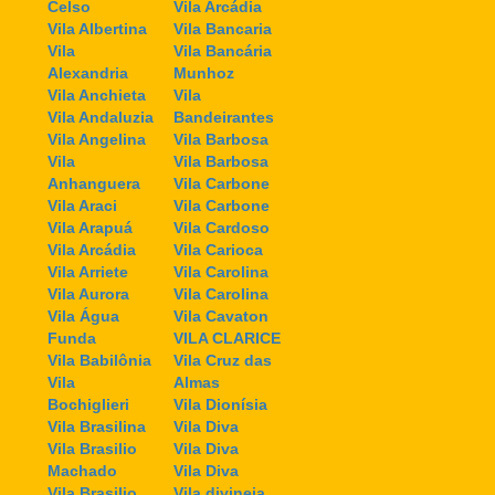
Celso
Vila Arcádia
Vila Albertina
Vila Bancaria
Vila
Vila Bancária
Alexandria
Munhoz
Vila Anchieta
Vila
Vila Andaluzia
Bandeirantes
Vila Angelina
Vila Barbosa
Vila
Vila Barbosa
Anhanguera
Vila Carbone
Vila Araci
Vila Carbone
Vila Arapuá
Vila Cardoso
Vila Arcádia
Vila Carioca
Vila Arriete
Vila Carolina
Vila Aurora
Vila Carolina
Vila Água
Vila Cavaton
Funda
VILA CLARICE
Vila Babilônia
Vila Cruz das
Vila
Almas
Bochiglieri
Vila Dionísia
Vila Brasilina
Vila Diva
Vila Brasilio
Vila Diva
Machado
Vila Diva
Vila Brasilio
Vila divineia