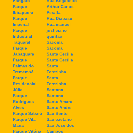
Fongaro
Rua Brigadeiro
Parque
Arthur Carlos
Ibirapuera
Peralta
Parque
Rua Diabase
Imperial
Rua manuel
Parque
justiciano
Industrial
quintao
Taquaral
Sacoma
Parque
Sacomã
Jabaquara
Santa Cecilia
Parque
Santa Cecília
Palmas do
Santa
Tremembé
Terezinha
Parque
Santa
Residencial
Terezinha
Júlia
Santana
Parque
Santana
Rodrigues
Santo Amaro
Alves
Santo Andre
Parque Sabará
Sao Bento
Parque Vila
Sao caetano
Maria
Sao Jose dos
Parque Vitória
Campos