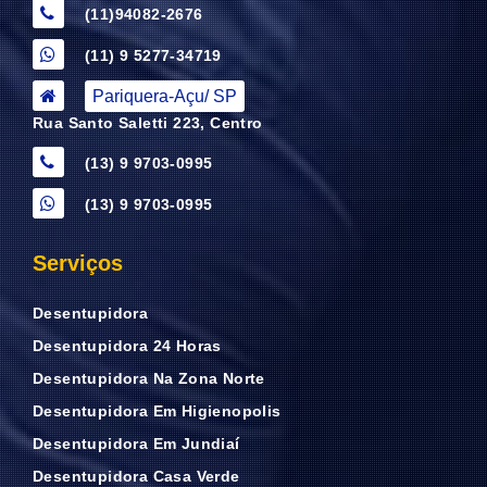
(11)94082-2676
(11) 9 5277-34719
Pariquera-Açu/ SP
Rua Santo Saletti 223, Centro
(13) 9 9703-0995
(13) 9 9703-0995
Serviços
Desentupidora
Desentupidora 24 Horas
Desentupidora Na Zona Norte
Desentupidora Em Higienopolis
Desentupidora Em Jundiaí
Desentupidora Casa Verde