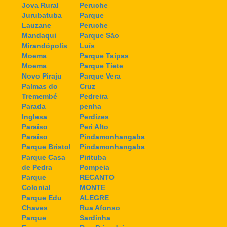
Jova Rural
Peruche
Jurubatuba
Parque
Lauzane
Peruche
Mandaqui
Parque São
Mirandópolis
Luís
Moema
Parque Taipas
Moema
Parque Tiete
Novo Piraju
Parque Vera
Palmas do
Cruz
Tremembé
Pedreira
Parada
penha
Inglesa
Perdizes
Paraíso
Peri Alto
Paraíso
Pindamonhangaba
Parque Bristol
Pindamonhangaba
Parque Casa
Pirituba
de Pedra
Pompeia
Parque
RECANTO
Colonial
MONTE
Parque Edu
ALEGRE
Chaves
Rua Afonso
Parque
Sardinha