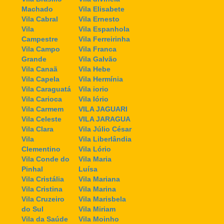
Machado
Vila Elisabete
Vila Cabral
Vila Ernesto
Vila
Vila Espanhola
Campestre
Vila Ferreirinha
Vila Campo
Vila Franca
Grande
Vila Galvão
Vila Canaã
Vila Hebe
Vila Capela
Vila Hermínia
Vila Caraguatá
Vila iorio
Vila Carioca
Vila Iório
Vila Carmem
VILA JAGUARI
Vila Celeste
VILA JARAGUA
Vila Clara
Vila Júlio César
Vila
Vila Liberlândia
Clementino
Vila Lório
Vila Conde do
Vila Maria
Pinhal
Luísa
Vila Cristália
Vila Mariana
Vila Cristina
Vila Marina
Vila Cruzeiro
Vila Marisbela
do Sul
Vila Miriam
Vila da Saúde
Vila Moinho