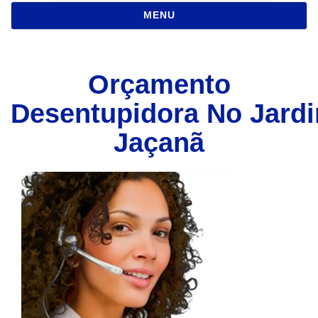
NAVEGAÇÃO
MENU
Orçamento
Desentupidora No Jard
Jaçanã