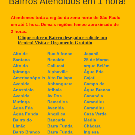
Bairros Atendidos em 1 hora!
Atendemos toda a região da zona norte de São Paulo
em até 1 hora. Demais regiões tempo aproximado de
2 horas.
Clique sobre o Bairro desejado e solicite um
técnico! Visita e Orçamento Gratuito
Alto de
Rua Alfonso
Jaçanã
Santana
Renaldo
25 de Março
Alto do
Gallucci
arque Belém
Ipiranga
Alphaville
Água Fria
Americanópolis
Alto Da lapa
Cajati
Avenida
Anhanguera
Campo da
Anastácio
Atibaia
Água Branca
Avenida
Av Dos
Cananéia
Mutinga
Remedios
Carandiru
Àgua Fria
Avenida
Carandiru
Água Funda
Angélica
Casa Verde
Bairro do
Bancaria
Media
Limão
Barra Funda
Chácara
Barro Branco
Barra Funda
Inglesa