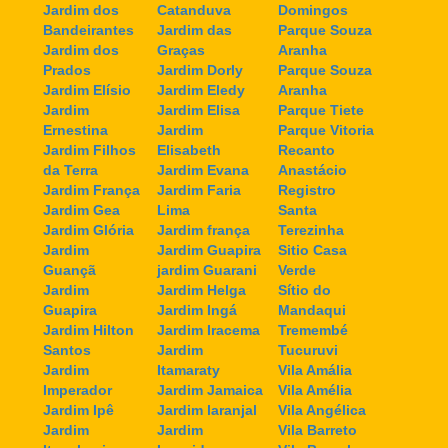
Jardim dos
Catanduva
Domingos
Bandeirantes
Jardim das
Parque Souza
Jardim dos
Graças
Aranha
Prados
Jardim Dorly
Parque Souza
Jardim Elísio
Jardim Eledy
Aranha
Jardim
Jardim Elisa
Parque Tiete
Ernestina
Jardim
Parque Vitoria
Jardim Filhos
Elisabeth
Recanto
da Terra
Jardim Evana
Anastácio
Jardim França
Jardim Faria
Registro
Jardim Gea
Lima
Santa
Jardim Glória
Jardim frança
Terezinha
Jardim
Jardim Guapira
Sitio Casa
Guançã
jardim Guarani
Verde
Jardim
Jardim Helga
Sítio do
Guapira
Jardim Ingá
Mandaqui
Jardim Hilton
Jardim Iracema
Tremembé
Santos
Jardim
Tucuruvi
Jardim
Itamaraty
Vila Amália
Imperador
Jardim Jamaica
Vila Amélia
Jardim Ipê
Jardim laranjal
Vila Angélica
Jardim
Jardim
Vila Barreto