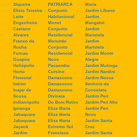
Siqueira
PATRIARCA
Maria
Elisio Teixeira
Conjunto
Jardim Líbano
Leite
Habitacional
Jardim
Engenheiro
Monet
Mangalot
Caetano
Conjunto
Jardim
Alvares
Residencial
Maristela
Franco da
Morumbi
Jardim
Rocha
Conjunto
Maristela
Furnas
Residencial
Jardim Monte
Guapira
Novo
Alegre
Heliópolis
Pacaembu
Jardim Mutinga
Horto
Cursino
Jardim Nardini
Florestal
Damasceno
Jardim Nossa
Imirim
Damasceno
Senhora da
Inajar de
Damasceno
Consolata
Sousa
Divineia
Jardim Peri
Indianópolis
Do Bom Retiro
Jardim Peri Alto
Ipiranga
Eliza Maria
Jardim Peri
Jabaquara
Eliza Maria
Novo
Jabaquara
Eliza Maria
Jardim Santa
Jaçanã
Extremo Sul
Cruz
Jardim
Francisco
Jardim Santa