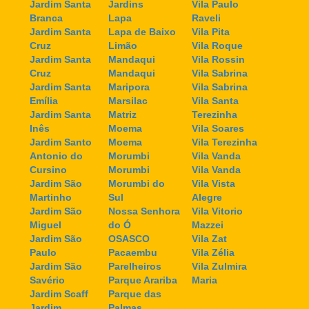
Jardim Santa
Jardins
Vila Paulo
Branca
Lapa
Raveli
Jardim Santa
Lapa de Baixo
Vila Pita
Cruz
Limão
Vila Roque
Jardim Santa
Mandaqui
Vila Rossin
Cruz
Mandaqui
Vila Sabrina
Jardim Santa
Maripora
Vila Sabrina
Emília
Marsilac
Vila Santa
Jardim Santa
Matriz
Terezinha
Inês
Moema
Vila Soares
Jardim Santo
Moema
Vila Terezinha
Antonio do
Morumbi
Vila Vanda
Cursino
Morumbi
Vila Vanda
Jardim São
Morumbi do
Vila Vista
Martinho
Sul
Alegre
Jardim São
Nossa Senhora
Vila Vitorio
Miguel
do Ó
Mazzei
Jardim São
OSASCO
Vila Zat
Paulo
Pacaembu
Vila Zélia
Jardim São
Parelheiros
Vila Zulmira
Savério
Parque Arariba
Maria
Jardim Scaff
Parque das
Jardim
Palmas