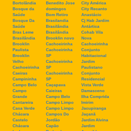
Bortolândia
Benedito Jose
City América
Bosque da
domingos
City Recanto
Saúde
Bom Retiro
Anastácio
Bosque Da
Brasilandia
Cj Hab Jardim
Saúde
Brasilândia
Antártica
Bras Leme
Brasilândia
Cohab Vila
Brasilândia
Brooklin novo
Nova
Brooklin
Cachoeirinha
Cachoeirinha
Paulista
Cachoeirinha
Conjunto
Brooklin
SP
Habitacional
Velho
Cachoeirinha
Jardim
Cachoeirinha
SP
Paulistano
Caeiras
Cachoeirinha
Conjunto
Campininha
SP
Residencial
Campo Belo
Caçapava
Vista Verde
Campo
Caieiras
Damasceno
Grande
Campo Belo
Ilha Comprida
Cantareira
Campo Limpo
Imirim
Casa Verde
Campo Limpo
Jacupiranga
Chácara
Campos Do
Jaçanã
Castelo
Jordão
Jardim Alvina
Chácara
Capão
Jardim