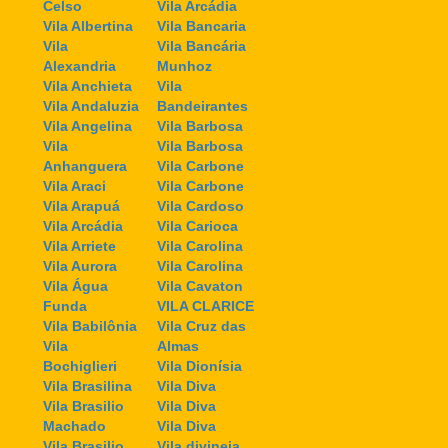
Celso
Vila Arcádia
Vila Albertina
Vila Bancaria
Vila
Vila Bancária
Alexandria
Munhoz
Vila Anchieta
Vila
Vila Andaluzia
Bandeirantes
Vila Angelina
Vila Barbosa
Vila
Vila Barbosa
Anhanguera
Vila Carbone
Vila Araci
Vila Carbone
Vila Arapuá
Vila Cardoso
Vila Arcádia
Vila Carioca
Vila Arriete
Vila Carolina
Vila Aurora
Vila Carolina
Vila Água
Vila Cavaton
Funda
VILA CLARICE
Vila Babilônia
Vila Cruz das
Vila
Almas
Bochiglieri
Vila Dionísia
Vila Brasilina
Vila Diva
Vila Brasilio
Vila Diva
Machado
Vila Diva
Vila Brasilio
Vila divineia