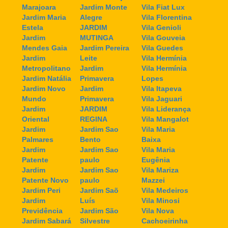
Marajoara
Jardim Monte
Vila Fiat Lux
Jardim Maria
Alegre
Vila Florentina
Estela
JARDIM
Vila Genioli
Jardim
MUTINGA
Vila Gouveia
Mendes Gaia
Jardim Pereira
Vila Guedes
Jardim
Leite
Vila Hermínia
Metropolitano
Jardim
Vila Hermínia
Jardim Natália
Primavera
Lopes
Jardim Novo
Jardim
Vila Itapeva
Mundo
Primavera
Vila Jaguari
Jardim
JARDIM
Vila Liderança
Oriental
REGINA
Vila Mangalot
Jardim
Jardim Sao
Vila Maria
Palmares
Bento
Baixa
Jardim
Jardim Sao
Vila Maria
Patente
paulo
Eugênia
Jardim
Jardim Sao
Vila Mariza
Patente Novo
paulo
Mazzei
Jardim Peri
Jardim Saõ
Vila Medeiros
Jardim
Luís
Vila Minosi
Previdência
Jardim São
Vila Nova
Jardim Sabará
Silvestre
Cachoeirinha