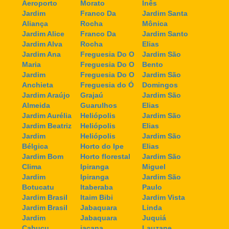
Aeroporto
Morato
Inês
Jardim
Franco Da
Jardim Santa
Aliança
Rocha
Mônica
Jardim Alice
Franco Da
Jardim Santo
Jardim Alva
Rocha
Elias
Jardim Ana
Freguesia Do O
Jardim São
Maria
Freguesia Do O
Bento
Jardim
Freguesia Do O
Jardim São
Anchieta
Freguesia do Ó
Domingos
Jardim Araújo
Grajaú
Jardim São
Almeida
Guarulhos
Elias
Jardim Aurélia
Heliópolis
Jardim São
Jardim Beatriz
Heliópolis
Elias
Jardim
Heliópolis
Jardim São
Bélgica
Horto do Ipe
Elias
Jardim Bom
Horto florestal
Jardim São
Clima
Ipiranga
Miguel
Jardim
Ipiranga
Jardim São
Botucatu
Itaberaba
Paulo
Jardim Brasil
Itaim Bibi
Jardim Vista
Jardim Brasil
Jabaquara
Linda
Jardim
Jabaquara
Juquiá
Cabuçu
jaçana
Lauzane