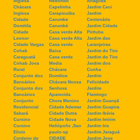
Inglesa
Redondo
Anagilda
Chácara
Capelinha
Jardim Ceci
Inglesa
Carapicuiba
Jardim
Cidade
Carumbe
Centenário
Domitila
Carumbé
Jardim Cidade
Cidade
Casa verde Alta
Pirituba
Leonor
Casa verde Alta
Jardim das
Cidade Vargas
Casa verde
Laranjeiras
Cohab
Baixa
Jardim do Tiro
Caraguatá
Casa verde
Jardim do Tiro
Cohab Jova
Media
Jardim dos
Rural
Chácara
Cunha
Conjunto dos
Domilice
Jardim
Bancários
Chácara Nossa
Felicidade
Conjunto dos
Senhora
Jardim
Bancários
Aparecida
Flamingo
Conjunto
Chora Menino
Jardim Guançã
Residencial
Cidade Ademar
Jardim Guapira
Sabará
Cidade Dutra
Jardim Ibéria
Cursino
Cidade Nova
Jardim Imirim
Cursino
Heliópolis ,Sao
Jardim Iris
Elisio
paulo-sp
Jardim Jaraguá
Cordeiro de
CIDADE
Jardim Jose