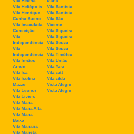
Vila Helena
Maria
Vila Heliópolis
Vila Santista
Vila Henrique
Vila Santista
Cunha Bueno
Vila São
Vila Imaculada
Vicente
Conceição
Vila Siqueira
Vila
Vila Siqueira
Independência
Vila Souza
Vila
Vila Souza
Independência
Vila Timóteo
Vila Irmãos
Vila União
Arnoni
Vila Yara
Vila Isa
Vila zatt
Vila Isolina
Vila zilda
Mazzei
Vista Alegre
Vila Leonor
Vista Alegre
Vila Liviero
Vila Maria
Vila Maria Alta
Vila Maria
Baixa
Vila Mariana
Vila Marieta