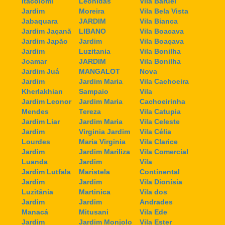
Itacolomi
Leonidas
Vila Baruel
Jardim
Moreira
Vila Bela Vista
Jabaquara
JARDIM
Vila Bianca
Jardim Jaçanã
LIBANO
Vila Boacava
Jardim Japão
Jardim
Vila Boaçava
Jardim
Luzitania
Vila Bonilha
Joamar
JARDIM
Vila Bonilha
Jardim Juá
MANGALOT
Nova
Jardim
Jardim Maria
Vila Cachoeira
Kherlakhian
Sampaio
Vila
Jardim Leonor
Jardim Maria
Cachoeirinha
Mendes
Tereza
Vila Catupia
Jardim Liar
Jardim Maria
Vila Celeste
Jardim
Virginia Jardim
Vila Célia
Lourdes
Maria Virginia
Vila Clarice
Jardim
Jardim Mariliza
Vila Comercial
Luanda
Jardim
Vila
Jardim Lutfala
Maristela
Continental
Jardim
Jardim
Vila Dionísia
Luzitânia
Martinica
Vila dos
Jardim
Jardim
Andrades
Manacá
Mitusani
Vila Ede
Jardim
Jardim Monjolo
Vila Ester