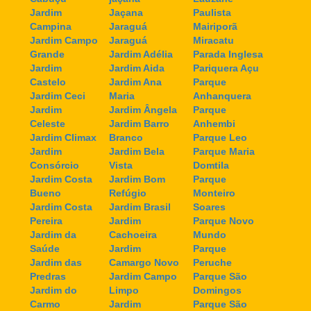
Jardim
Jaçana
Paulista
Campina
Jaraguá
Mairiporã
Jardim Campo
Jaraguá
Miracatu
Grande
Jardim Adélia
Parada Inglesa
Jardim
Jardim Aida
Pariquera Açu
Castelo
Jardim Ana
Parque
Jardim Ceci
Maria
Anhanquera
Jardim
Jardim Ângela
Parque
Celeste
Jardim Barro
Anhembi
Jardim Climax
Branco
Parque Leo
Jardim
Jardim Bela
Parque Maria
Consórcio
Vista
Domtila
Jardim Costa
Jardim Bom
Parque
Bueno
Refúgio
Monteiro
Jardim Costa
Jardim Brasil
Soares
Pereira
Jardim
Parque Novo
Jardim da
Cachoeira
Mundo
Saúde
Jardim
Parque
Jardim das
Camargo Novo
Peruche
Predras
Jardim Campo
Parque São
Jardim do
Limpo
Domingos
Carmo
Jardim
Parque São