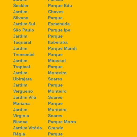
Seckler
Parque Edu
Jardim
Chaves
Silvana
Parque
Jardim Sul
Esmeralda
São Paulo
Parque Ipe
Jardim
Parque
Taquaral
Itaberaba
Jardim
Parque Mandi
Tremembé
Parque
Jardim
Mirassol
Tropical
Parque
Jardim
Monteiro
Ubirajara
Soares
Jardim
Parque
Vergueiro
Monteiro
Jardim Vila
Soares
Mariana
Parque
Jardim
Monteiro
Virginia
Soares
Bianca
Parque Morro
Jardim Vitória
Grande
Régia
Parque