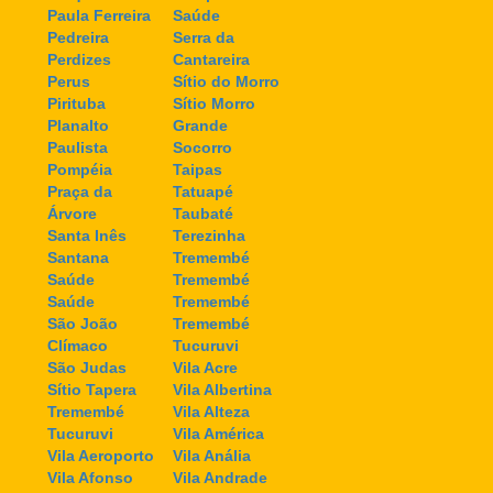
Paula Ferreira
Saúde
Pedreira
Serra da
Perdizes
Cantareira
Perus
Sítio do Morro
Pirituba
Sítio Morro
Planalto
Grande
Paulista
Socorro
Pompéia
Taipas
Praça da
Tatuapé
Árvore
Taubaté
Santa Inês
Terezinha
Santana
Tremembé
Saúde
Tremembé
Saúde
Tremembé
São João
Tremembé
Clímaco
Tucuruvi
São Judas
Vila Acre
Sítio Tapera
Vila Albertina
Tremembé
Vila Alteza
Tucuruvi
Vila América
Vila Aeroporto
Vila Anália
Vila Afonso
Vila Andrade