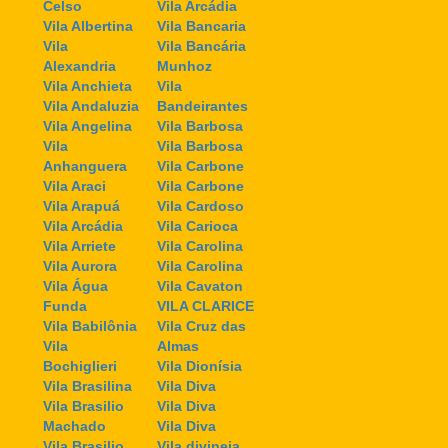
Celso
Vila Arcádia
Vila Albertina
Vila Bancaria
Vila
Vila Bancária
Alexandria
Munhoz
Vila Anchieta
Vila
Vila Andaluzia
Bandeirantes
Vila Angelina
Vila Barbosa
Vila
Vila Barbosa
Anhanguera
Vila Carbone
Vila Araci
Vila Carbone
Vila Arapuá
Vila Cardoso
Vila Arcádia
Vila Carioca
Vila Arriete
Vila Carolina
Vila Aurora
Vila Carolina
Vila Água
Vila Cavaton
Funda
VILA CLARICE
Vila Babilônia
Vila Cruz das
Vila
Almas
Bochiglieri
Vila Dionísia
Vila Brasilina
Vila Diva
Vila Brasilio
Vila Diva
Machado
Vila Diva
Vila Brasilio
Vila divineia