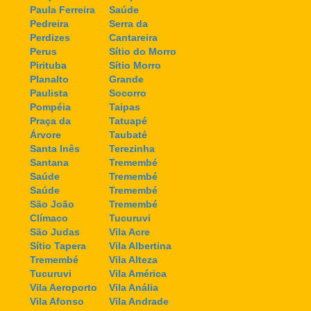
Paula Ferreira
Saúde
Pedreira
Serra da
Perdizes
Cantareira
Perus
Sítio do Morro
Pirituba
Sítio Morro
Planalto
Grande
Paulista
Socorro
Pompéia
Taipas
Praça da
Tatuapé
Árvore
Taubaté
Santa Inês
Terezinha
Santana
Tremembé
Saúde
Tremembé
Saúde
Tremembé
São João
Tremembé
Clímaco
Tucuruvi
São Judas
Vila Acre
Sítio Tapera
Vila Albertina
Tremembé
Vila Alteza
Tucuruvi
Vila América
Vila Aeroporto
Vila Anália
Vila Afonso
Vila Andrade