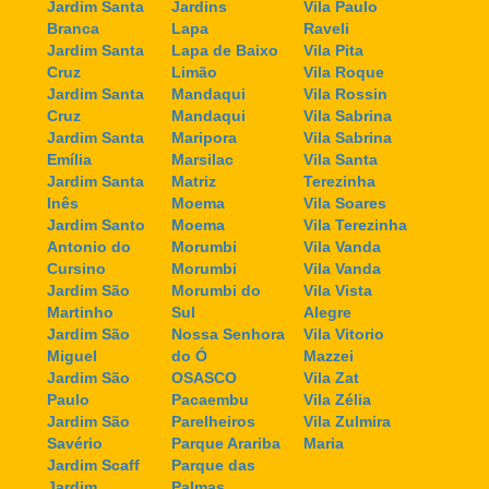
Jardim Santa
Jardins
Vila Paulo
Branca
Lapa
Raveli
Jardim Santa
Lapa de Baixo
Vila Pita
Cruz
Limão
Vila Roque
Jardim Santa
Mandaqui
Vila Rossin
Cruz
Mandaqui
Vila Sabrina
Jardim Santa
Maripora
Vila Sabrina
Emília
Marsilac
Vila Santa
Jardim Santa
Matriz
Terezinha
Inês
Moema
Vila Soares
Jardim Santo
Moema
Vila Terezinha
Antonio do
Morumbi
Vila Vanda
Cursino
Morumbi
Vila Vanda
Jardim São
Morumbi do
Vila Vista
Martinho
Sul
Alegre
Jardim São
Nossa Senhora
Vila Vitorio
Miguel
do Ó
Mazzei
Jardim São
OSASCO
Vila Zat
Paulo
Pacaembu
Vila Zélia
Jardim São
Parelheiros
Vila Zulmira
Savério
Parque Arariba
Maria
Jardim Scaff
Parque das
Jardim
Palmas