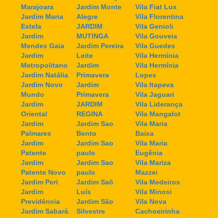
Marajoara
Jardim Monte
Vila Fiat Lux
Jardim Maria
Alegre
Vila Florentina
Estela
JARDIM
Vila Genioli
Jardim
MUTINGA
Vila Gouveia
Mendes Gaia
Jardim Pereira
Vila Guedes
Jardim
Leite
Vila Hermínia
Metropolitano
Jardim
Vila Hermínia
Jardim Natália
Primavera
Lopes
Jardim Novo
Jardim
Vila Itapeva
Mundo
Primavera
Vila Jaguari
Jardim
JARDIM
Vila Liderança
Oriental
REGINA
Vila Mangalot
Jardim
Jardim Sao
Vila Maria
Palmares
Bento
Baixa
Jardim
Jardim Sao
Vila Maria
Patente
paulo
Eugênia
Jardim
Jardim Sao
Vila Mariza
Patente Novo
paulo
Mazzei
Jardim Peri
Jardim Saõ
Vila Medeiros
Jardim
Luís
Vila Minosi
Previdência
Jardim São
Vila Nova
Jardim Sabará
Silvestre
Cachoeirinha