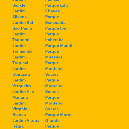
Seckler
Parque Edu
Jardim
Chaves
Silvana
Parque
Jardim Sul
Esmeralda
São Paulo
Parque Ipe
Jardim
Parque
Taquaral
Itaberaba
Jardim
Parque Mandi
Tremembé
Parque
Jardim
Mirassol
Tropical
Parque
Jardim
Monteiro
Ubirajara
Soares
Jardim
Parque
Vergueiro
Monteiro
Jardim Vila
Soares
Mariana
Parque
Jardim
Monteiro
Virginia
Soares
Bianca
Parque Morro
Jardim Vitória
Grande
Régia
Parque