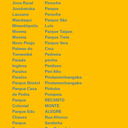
Jova Rural
Peruche
Jurubatuba
Parque
Lauzane
Peruche
Mandaqui
Parque São
Mirandópolis
Luís
Moema
Parque Taipas
Moema
Parque Tiete
Novo Piraju
Parque Vera
Palmas do
Cruz
Tremembé
Pedreira
Parada
penha
Inglesa
Perdizes
Paraíso
Peri Alto
Paraíso
Pindamonhangaba
Parque Bristol
Pindamonhangaba
Parque Casa
Pirituba
de Pedra
Pompeia
Parque
RECANTO
Colonial
MONTE
Parque Edu
ALEGRE
Chaves
Rua Afonso
Parque
Sardinha