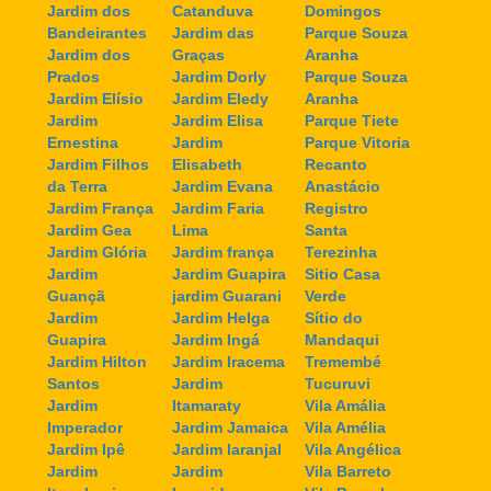
Jardim dos
Catanduva
Domingos
Bandeirantes
Jardim das
Parque Souza
Jardim dos
Graças
Aranha
Prados
Jardim Dorly
Parque Souza
Jardim Elísio
Jardim Eledy
Aranha
Jardim
Jardim Elisa
Parque Tiete
Ernestina
Jardim
Parque Vitoria
Jardim Filhos
Elisabeth
Recanto
da Terra
Jardim Evana
Anastácio
Jardim França
Jardim Faria
Registro
Jardim Gea
Lima
Santa
Jardim Glória
Jardim frança
Terezinha
Jardim
Jardim Guapira
Sitio Casa
Guançã
jardim Guarani
Verde
Jardim
Jardim Helga
Sítio do
Guapira
Jardim Ingá
Mandaqui
Jardim Hilton
Jardim Iracema
Tremembé
Santos
Jardim
Tucuruvi
Jardim
Itamaraty
Vila Amália
Imperador
Jardim Jamaica
Vila Amélia
Jardim Ipê
Jardim laranjal
Vila Angélica
Jardim
Jardim
Vila Barreto