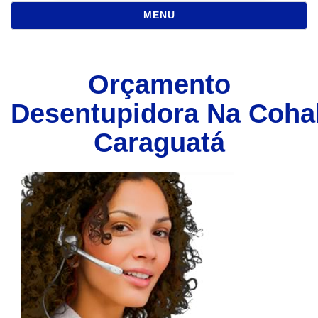
NAVEGAÇÃO
MENU
Orçamento
Desentupidora Na Coha
Caraguatá