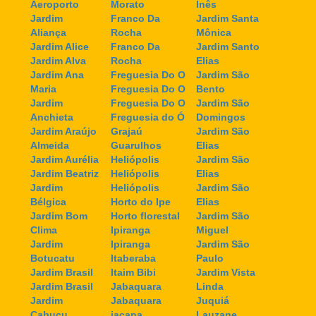
Aeroporto
Morato
Inês
Jardim
Franco Da
Jardim Santa
Aliança
Rocha
Mônica
Jardim Alice
Franco Da
Jardim Santo
Jardim Alva
Rocha
Elias
Jardim Ana
Freguesia Do O
Jardim São
Maria
Freguesia Do O
Bento
Jardim
Freguesia Do O
Jardim São
Anchieta
Freguesia do Ó
Domingos
Jardim Araújo
Grajaú
Jardim São
Almeida
Guarulhos
Elias
Jardim Aurélia
Heliópolis
Jardim São
Jardim Beatriz
Heliópolis
Elias
Jardim
Heliópolis
Jardim São
Bélgica
Horto do Ipe
Elias
Jardim Bom
Horto florestal
Jardim São
Clima
Ipiranga
Miguel
Jardim
Ipiranga
Jardim São
Botucatu
Itaberaba
Paulo
Jardim Brasil
Itaim Bibi
Jardim Vista
Jardim Brasil
Jabaquara
Linda
Jardim
Jabaquara
Juquiá
Cabuçu
jaçana
Lauzane