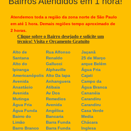
Bairros Atendidos em 1 hora!
Atendemos toda a região da zona norte de São Paulo
em até 1 hora. Demais regiões tempo aproximado de
2 horas.
Clique sobre o Bairro desejado e solicite um
técnico! Visita e Orçamento Gratuito
Alto de
Rua Alfonso
Jaçanã
Santana
Renaldo
25 de Março
Alto do
Gallucci
arque Belém
Ipiranga
Alphaville
Água Fria
Americanópolis
Alto Da lapa
Cajati
Avenida
Anhanguera
Campo da
Anastácio
Atibaia
Água Branca
Avenida
Av Dos
Cananéia
Mutinga
Remedios
Carandiru
Àgua Fria
Avenida
Carandiru
Água Funda
Angélica
Casa Verde
Bairro do
Bancaria
Media
Limão
Barra Funda
Chácara
Barro Branco
Barra Funda
Inglesa