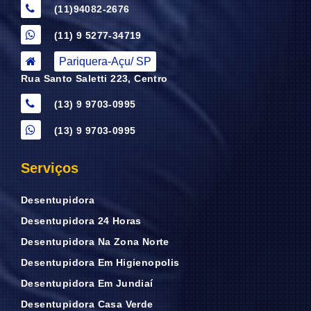
(11)94082-2676
(11) 9 5277-34719
Pariquera-Açu/ SP
Rua Santo Saletti 223, Centro
(13) 9 9703-0995
(13) 9 9703-0995
Serviços
Desentupidora
Desentupidora 24 Horas
Desentupidora Na Zona Norte
Desentupidora Em Higienopolis
Desentupidora Em Jundiaí
Desentupidora Casa Verde