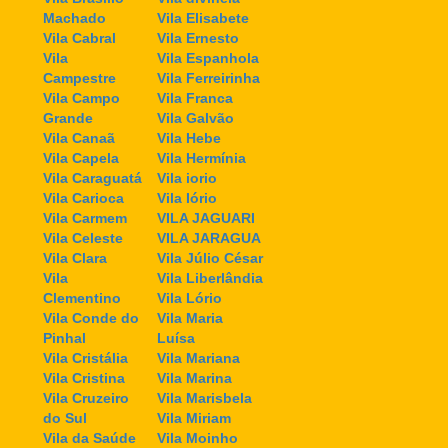
Machado
Vila Elisabete
Vila Cabral
Vila Ernesto
Vila
Vila Espanhola
Campestre
Vila Ferreirinha
Vila Campo
Vila Franca
Grande
Vila Galvão
Vila Canaã
Vila Hebe
Vila Capela
Vila Hermínia
Vila Caraguatá
Vila iorio
Vila Carioca
Vila Iório
Vila Carmem
VILA JAGUARI
Vila Celeste
VILA JARAGUA
Vila Clara
Vila Júlio César
Vila
Vila Liberlândia
Clementino
Vila Lório
Vila Conde do
Vila Maria
Pinhal
Luísa
Vila Cristália
Vila Mariana
Vila Cristina
Vila Marina
Vila Cruzeiro
Vila Marisbela
do Sul
Vila Miriam
Vila da Saúde
Vila Moinho