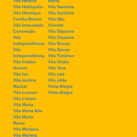
Vila Helena
Maria
Vila Heliópolis
Vila Santista
Vila Henrique
Vila Santista
Cunha Bueno
Vila São
Vila Imaculada
Vicente
Conceição
Vila Siqueira
Vila
Vila Siqueira
Independência
Vila Souza
Vila
Vila Souza
Independência
Vila Timóteo
Vila Irmãos
Vila União
Arnoni
Vila Yara
Vila Isa
Vila zatt
Vila Isolina
Vila zilda
Mazzei
Vista Alegre
Vila Leonor
Vista Alegre
Vila Liviero
Vila Maria
Vila Maria Alta
Vila Maria
Baixa
Vila Mariana
Vila Marieta