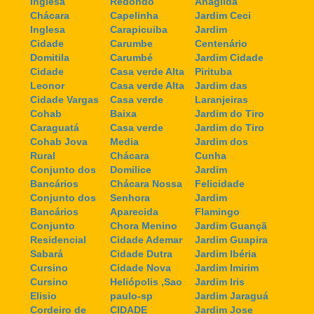
Inglesa
Redondo
Anagilda
Chácara
Capelinha
Jardim Ceci
Inglesa
Carapicuiba
Jardim
Cidade
Carumbe
Centenário
Domitila
Carumbé
Jardim Cidade
Cidade
Casa verde Alta
Pirituba
Leonor
Casa verde Alta
Jardim das
Cidade Vargas
Casa verde
Laranjeiras
Cohab
Baixa
Jardim do Tiro
Caraguatá
Casa verde
Jardim do Tiro
Cohab Jova
Media
Jardim dos
Rural
Chácara
Cunha
Conjunto dos
Domilice
Jardim
Bancários
Chácara Nossa
Felicidade
Conjunto dos
Senhora
Jardim
Bancários
Aparecida
Flamingo
Conjunto
Chora Menino
Jardim Guançã
Residencial
Cidade Ademar
Jardim Guapira
Sabará
Cidade Dutra
Jardim Ibéria
Cursino
Cidade Nova
Jardim Imirim
Cursino
Heliópolis ,Sao
Jardim Iris
Elisio
paulo-sp
Jardim Jaraguá
Cordeiro de
CIDADE
Jardim Jose