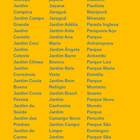
Jardim
Jaçana
Paulista
Campina
Jaraguá
Mairiporã
Jardim Campo
Jaraguá
Miracatu
Grande
Jardim Adélia
Parada Inglesa
Jardim
Jardim Aida
Pariquera Açu
Castelo
Jardim Ana
Parque
Jardim Ceci
Maria
Anhanquera
Jardim
Jardim Ângela
Parque
Celeste
Jardim Barro
Anhembi
Jardim Climax
Branco
Parque Leo
Jardim
Jardim Bela
Parque Maria
Consórcio
Vista
Domtila
Jardim Costa
Jardim Bom
Parque
Bueno
Refúgio
Monteiro
Jardim Costa
Jardim Brasil
Soares
Pereira
Jardim
Parque Novo
Jardim da
Cachoeira
Mundo
Saúde
Jardim
Parque
Jardim das
Camargo Novo
Peruche
Predras
Jardim Campo
Parque São
Jardim do
Limpo
Domingos
Carmo
Jardim
Parque São