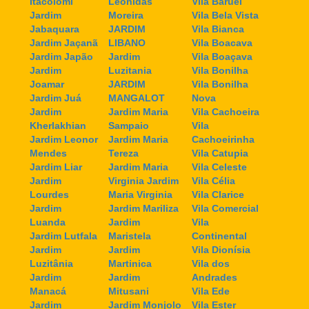
Itacolomi
Leonidas
Vila Baruel
Jardim
Moreira
Vila Bela Vista
Jabaquara
JARDIM
Vila Bianca
Jardim Jaçanã
LIBANO
Vila Boacava
Jardim Japão
Jardim
Vila Boaçava
Jardim
Luzitania
Vila Bonilha
Joamar
JARDIM
Vila Bonilha
Jardim Juá
MANGALOT
Nova
Jardim
Jardim Maria
Vila Cachoeira
Kherlakhian
Sampaio
Vila
Jardim Leonor
Jardim Maria
Cachoeirinha
Mendes
Tereza
Vila Catupia
Jardim Liar
Jardim Maria
Vila Celeste
Jardim
Virginia Jardim
Vila Célia
Lourdes
Maria Virginia
Vila Clarice
Jardim
Jardim Mariliza
Vila Comercial
Luanda
Jardim
Vila
Jardim Lutfala
Maristela
Continental
Jardim
Jardim
Vila Dionísia
Luzitânia
Martinica
Vila dos
Jardim
Jardim
Andrades
Manacá
Mitusani
Vila Ede
Jardim
Jardim Monjolo
Vila Ester