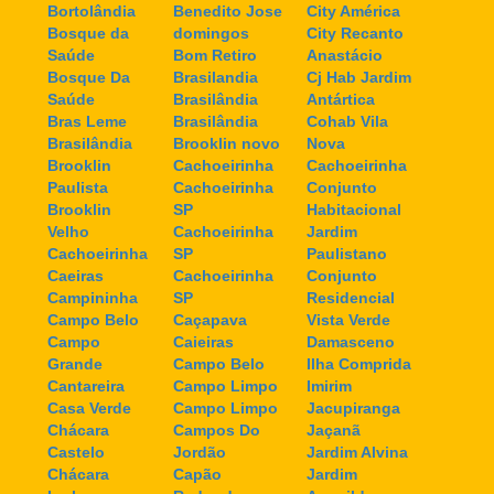
Bortolândia
Benedito Jose
City América
Bosque da
domingos
City Recanto
Saúde
Bom Retiro
Anastácio
Bosque Da
Brasilandia
Cj Hab Jardim
Saúde
Brasilândia
Antártica
Bras Leme
Brasilândia
Cohab Vila
Brasilândia
Brooklin novo
Nova
Brooklin
Cachoeirinha
Cachoeirinha
Paulista
Cachoeirinha
Conjunto
Brooklin
SP
Habitacional
Velho
Cachoeirinha
Jardim
Cachoeirinha
SP
Paulistano
Caeiras
Cachoeirinha
Conjunto
Campininha
SP
Residencial
Campo Belo
Caçapava
Vista Verde
Campo
Caieiras
Damasceno
Grande
Campo Belo
Ilha Comprida
Cantareira
Campo Limpo
Imirim
Casa Verde
Campo Limpo
Jacupiranga
Chácara
Campos Do
Jaçanã
Castelo
Jordão
Jardim Alvina
Chácara
Capão
Jardim