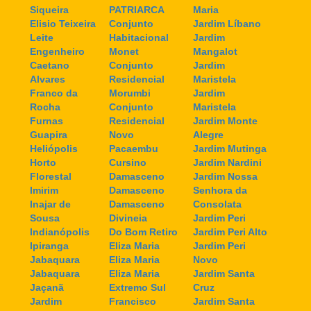
Siqueira
PATRIARCA
Maria
Elisio Teixeira
Conjunto
Jardim Líbano
Leite
Habitacional
Jardim
Engenheiro
Monet
Mangalot
Caetano
Conjunto
Jardim
Alvares
Residencial
Maristela
Franco da
Morumbi
Jardim
Rocha
Conjunto
Maristela
Furnas
Residencial
Jardim Monte
Guapira
Novo
Alegre
Heliópolis
Pacaembu
Jardim Mutinga
Horto
Cursino
Jardim Nardini
Florestal
Damasceno
Jardim Nossa
Imirim
Damasceno
Senhora da
Inajar de
Damasceno
Consolata
Sousa
Divineia
Jardim Peri
Indianópolis
Do Bom Retiro
Jardim Peri Alto
Ipiranga
Eliza Maria
Jardim Peri
Jabaquara
Eliza Maria
Novo
Jabaquara
Eliza Maria
Jardim Santa
Jaçanã
Extremo Sul
Cruz
Jardim
Francisco
Jardim Santa