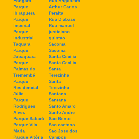
Fongaro
Rua Brigadeiro
Parque
Arthur Carlos
Ibirapuera
Peralta
Parque
Rua Diabase
Imperial
Rua manuel
Parque
justiciano
Industrial
quintao
Taquaral
Sacoma
Parque
Sacomã
Jabaquara
Santa Cecilia
Parque
Santa Cecília
Palmas do
Santa
Tremembé
Terezinha
Parque
Santa
Residencial
Terezinha
Júlia
Santana
Parque
Santana
Rodrigues
Santo Amaro
Alves
Santo Andre
Parque Sabará
Sao Bento
Parque Vila
Sao caetano
Maria
Sao Jose dos
Parque Vitória
Campos