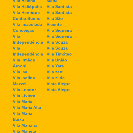
Vila Helena
Maria
Vila Heliópolis
Vila Santista
Vila Henrique
Vila Santista
Cunha Bueno
Vila São
Vila Imaculada
Vicente
Conceição
Vila Siqueira
Vila
Vila Siqueira
Independência
Vila Souza
Vila
Vila Souza
Independência
Vila Timóteo
Vila Irmãos
Vila União
Arnoni
Vila Yara
Vila Isa
Vila zatt
Vila Isolina
Vila zilda
Mazzei
Vista Alegre
Vila Leonor
Vista Alegre
Vila Liviero
Vila Maria
Vila Maria Alta
Vila Maria
Baixa
Vila Mariana
Vila Marieta