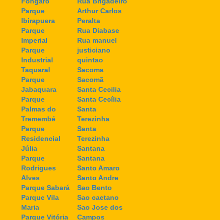
Fongaro
Rua Brigadeiro
Parque
Arthur Carlos
Ibirapuera
Peralta
Parque
Rua Diabase
Imperial
Rua manuel
Parque
justiciano
Industrial
quintao
Taquaral
Sacoma
Parque
Sacomã
Jabaquara
Santa Cecilia
Parque
Santa Cecília
Palmas do
Santa
Tremembé
Terezinha
Parque
Santa
Residencial
Terezinha
Júlia
Santana
Parque
Santana
Rodrigues
Santo Amaro
Alves
Santo Andre
Parque Sabará
Sao Bento
Parque Vila
Sao caetano
Maria
Sao Jose dos
Parque Vitória
Campos