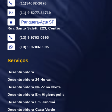
(11)94082-2676
(11) 9 5277-34719
Pariquera-Açu/ SP
Rua Santo Saletti 223, Centro
(13) 9 9703-0995
(13) 9 9703-0995
Serviços
Desentupidora
Desentupidora 24 Horas
Desentupidora Na Zona Norte
Desentupidora Em Higienopolis
Desentupidora Em Jundiaí
Desentupidora Casa Verde