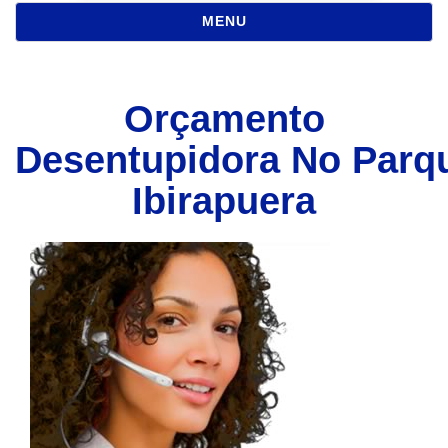
NAVEGAÇÃO
MENU
Orçamento
Desentupidora No Parq
Ibirapuera