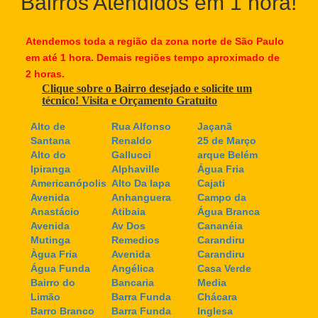
Bairros Atendidos em 1 hora!
Atendemos toda a região da zona norte de São Paulo
em até 1 hora. Demais regiões tempo aproximado de
2 horas.
Clique sobre o Bairro desejado e solicite um
técnico! Visita e Orçamento Gratuito
Alto de
Rua Alfonso
Jaçanã
Santana
Renaldo
25 de Março
Alto do
Gallucci
arque Belém
Ipiranga
Alphaville
Água Fria
Americanópolis
Alto Da lapa
Cajati
Avenida
Anhanguera
Campo da
Anastácio
Atibaia
Água Branca
Avenida
Av Dos
Cananéia
Mutinga
Remedios
Carandiru
Àgua Fria
Avenida
Carandiru
Água Funda
Angélica
Casa Verde
Bairro do
Bancaria
Media
Limão
Barra Funda
Chácara
Barro Branco
Barra Funda
Inglesa