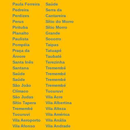
Paula Ferreira
Saúde
Pedreira
Serra da
Perdizes
Cantareira
Perus
Sítio do Morro
Pirituba
Sítio Morro
Planalto
Grande
Paulista
Socorro
Pompéia
Taipas
Praça da
Tatuapé
Árvore
Taubaté
Santa Inês
Terezinha
Santana
Tremembé
Saúde
Tremembé
Saúde
Tremembé
São João
Tremembé
Clímaco
Tucuruvi
São Judas
Vila Acre
Sítio Tapera
Vila Albertina
Tremembé
Vila Alteza
Tucuruvi
Vila América
Vila Aeroporto
Vila Anália
Vila Afonso
Vila Andrade