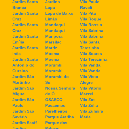
Jardim Santa
Jardins
Vila Paulo
Branca
Lapa
Raveli
Jardim Santa
Lapa de Baixo
Vila Pita
Cruz
Limão
Vila Roque
Jardim Santa
Mandaqui
Vila Rossin
Cruz
Mandaqui
Vila Sabrina
Jardim Santa
Maripora
Vila Sabrina
Emília
Marsilac
Vila Santa
Jardim Santa
Matriz
Terezinha
Inês
Moema
Vila Soares
Jardim Santo
Moema
Vila Terezinha
Antonio do
Morumbi
Vila Vanda
Cursino
Morumbi
Vila Vanda
Jardim São
Morumbi do
Vila Vista
Martinho
Sul
Alegre
Jardim São
Nossa Senhora
Vila Vitorio
Miguel
do Ó
Mazzei
Jardim São
OSASCO
Vila Zat
Paulo
Pacaembu
Vila Zélia
Jardim São
Parelheiros
Vila Zulmira
Savério
Parque Arariba
Maria
Jardim Scaff
Parque das
Jardim
Palmas