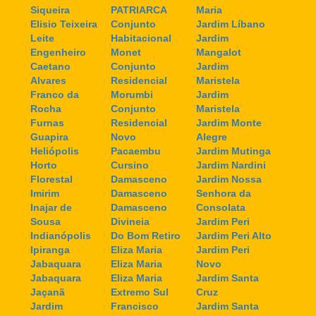
Siqueira
PATRIARCA
Maria
Elisio Teixeira
Conjunto
Jardim Líbano
Leite
Habitacional
Jardim
Engenheiro
Monet
Mangalot
Caetano
Conjunto
Jardim
Alvares
Residencial
Maristela
Franco da
Morumbi
Jardim
Rocha
Conjunto
Maristela
Furnas
Residencial
Jardim Monte
Guapira
Novo
Alegre
Heliópolis
Pacaembu
Jardim Mutinga
Horto
Cursino
Jardim Nardini
Florestal
Damasceno
Jardim Nossa
Imirim
Damasceno
Senhora da
Inajar de
Damasceno
Consolata
Sousa
Divineia
Jardim Peri
Indianópolis
Do Bom Retiro
Jardim Peri Alto
Ipiranga
Eliza Maria
Jardim Peri
Jabaquara
Eliza Maria
Novo
Jabaquara
Eliza Maria
Jardim Santa
Jaçanã
Extremo Sul
Cruz
Jardim
Francisco
Jardim Santa