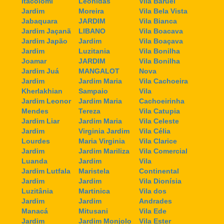
Itacolomi
Leonidas
Vila Baruel
Jardim
Moreira
Vila Bela Vista
Jabaquara
JARDIM
Vila Bianca
Jardim Jaçanã
LIBANO
Vila Boacava
Jardim Japão
Jardim
Vila Boaçava
Jardim
Luzitania
Vila Bonilha
Joamar
JARDIM
Vila Bonilha
Jardim Juá
MANGALOT
Nova
Jardim
Jardim Maria
Vila Cachoeira
Kherlakhian
Sampaio
Vila
Jardim Leonor
Jardim Maria
Cachoeirinha
Mendes
Tereza
Vila Catupia
Jardim Liar
Jardim Maria
Vila Celeste
Jardim
Virginia Jardim
Vila Célia
Lourdes
Maria Virginia
Vila Clarice
Jardim
Jardim Mariliza
Vila Comercial
Luanda
Jardim
Vila
Jardim Lutfala
Maristela
Continental
Jardim
Jardim
Vila Dionísia
Luzitânia
Martinica
Vila dos
Jardim
Jardim
Andrades
Manacá
Mitusani
Vila Ede
Jardim
Jardim Monjolo
Vila Ester