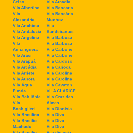
Celso
Vila Arcádia
Vila Albertina
Vila Bancaria
Vila
Vila Bancária
Alexandria
Munhoz
Vila Anchieta
Vila
Vila Andaluzia
Bandeirantes
Vila Angelina
Vila Barbosa
Vila
Vila Barbosa
Anhanguera
Vila Carbone
Vila Araci
Vila Carbone
Vila Arapuá
Vila Cardoso
Vila Arcádia
Vila Carioca
Vila Arriete
Vila Carolina
Vila Aurora
Vila Carolina
Vila Água
Vila Cavaton
Funda
VILA CLARICE
Vila Babilônia
Vila Cruz das
Vila
Almas
Bochiglieri
Vila Dionísia
Vila Brasilina
Vila Diva
Vila Brasilio
Vila Diva
Machado
Vila Diva
Vila Brasilio
Vila divineia