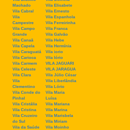
Machado
Vila Elisabete
Vila Cabral
Vila Ernesto
Vila
Vila Espanhola
Campestre
Vila Ferreirinha
Vila Campo
Vila Franca
Grande
Vila Galvão
Vila Canaã
Vila Hebe
Vila Capela
Vila Hermínia
Vila Caraguatá
Vila iorio
Vila Carioca
Vila Iório
Vila Carmem
VILA JAGUARI
Vila Celeste
VILA JARAGUA
Vila Clara
Vila Júlio César
Vila
Vila Liberlândia
Clementino
Vila Lório
Vila Conde do
Vila Maria
Pinhal
Luísa
Vila Cristália
Vila Mariana
Vila Cristina
Vila Marina
Vila Cruzeiro
Vila Marisbela
do Sul
Vila Miriam
Vila da Saúde
Vila Moinho