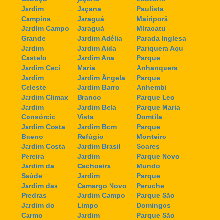
Jardim
Jaçana
Paulista
Campina
Jaraguá
Mairiporã
Jardim Campo
Jaraguá
Miracatu
Grande
Jardim Adélia
Parada Inglesa
Jardim
Jardim Aida
Pariquera Açu
Castelo
Jardim Ana
Parque
Jardim Ceci
Maria
Anhanquera
Jardim
Jardim Ângela
Parque
Celeste
Jardim Barro
Anhembi
Jardim Climax
Branco
Parque Leo
Jardim
Jardim Bela
Parque Maria
Consórcio
Vista
Domtila
Jardim Costa
Jardim Bom
Parque
Bueno
Refúgio
Monteiro
Jardim Costa
Jardim Brasil
Soares
Pereira
Jardim
Parque Novo
Jardim da
Cachoeira
Mundo
Saúde
Jardim
Parque
Jardim das
Camargo Novo
Peruche
Predras
Jardim Campo
Parque São
Jardim do
Limpo
Domingos
Carmo
Jardim
Parque São