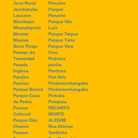
Jova Rural
Peruche
Jurubatuba
Parque
Lauzane
Peruche
Mandaqui
Parque São
Mirandópolis
Luís
Moema
Parque Taipas
Moema
Parque Tiete
Novo Piraju
Parque Vera
Palmas do
Cruz
Tremembé
Pedreira
Parada
penha
Inglesa
Perdizes
Paraíso
Peri Alto
Paraíso
Pindamonhangaba
Parque Bristol
Pindamonhangaba
Parque Casa
Pirituba
de Pedra
Pompeia
Parque
RECANTO
Colonial
MONTE
Parque Edu
ALEGRE
Chaves
Rua Afonso
Parque
Sardinha