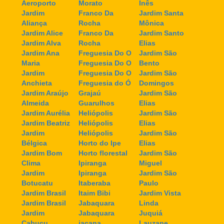
Aeroporto
Morato
Inês
Jardim
Franco Da
Jardim Santa
Aliança
Rocha
Mônica
Jardim Alice
Franco Da
Jardim Santo
Jardim Alva
Rocha
Elias
Jardim Ana
Freguesia Do O
Jardim São
Maria
Freguesia Do O
Bento
Jardim
Freguesia Do O
Jardim São
Anchieta
Freguesia do Ó
Domingos
Jardim Araújo
Grajaú
Jardim São
Almeida
Guarulhos
Elias
Jardim Aurélia
Heliópolis
Jardim São
Jardim Beatriz
Heliópolis
Elias
Jardim
Heliópolis
Jardim São
Bélgica
Horto do Ipe
Elias
Jardim Bom
Horto florestal
Jardim São
Clima
Ipiranga
Miguel
Jardim
Ipiranga
Jardim São
Botucatu
Itaberaba
Paulo
Jardim Brasil
Itaim Bibi
Jardim Vista
Jardim Brasil
Jabaquara
Linda
Jardim
Jabaquara
Juquiá
Cabuçu
jaçana
Lauzane