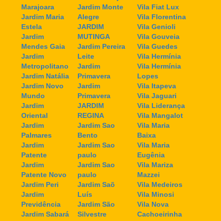
Marajoara
Jardim Monte
Vila Fiat Lux
Jardim Maria
Alegre
Vila Florentina
Estela
JARDIM
Vila Genioli
Jardim
MUTINGA
Vila Gouveia
Mendes Gaia
Jardim Pereira
Vila Guedes
Jardim
Leite
Vila Hermínia
Metropolitano
Jardim
Vila Hermínia
Jardim Natália
Primavera
Lopes
Jardim Novo
Jardim
Vila Itapeva
Mundo
Primavera
Vila Jaguari
Jardim
JARDIM
Vila Liderança
Oriental
REGINA
Vila Mangalot
Jardim
Jardim Sao
Vila Maria
Palmares
Bento
Baixa
Jardim
Jardim Sao
Vila Maria
Patente
paulo
Eugênia
Jardim
Jardim Sao
Vila Mariza
Patente Novo
paulo
Mazzei
Jardim Peri
Jardim Saõ
Vila Medeiros
Jardim
Luís
Vila Minosi
Previdência
Jardim São
Vila Nova
Jardim Sabará
Silvestre
Cachoeirinha