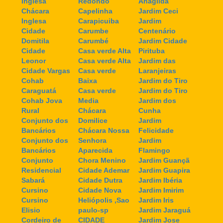
Inglesa
Redondo
Anagilda
Chácara
Capelinha
Jardim Ceci
Inglesa
Carapicuiba
Jardim
Cidade
Carumbe
Centenário
Domitila
Carumbé
Jardim Cidade
Cidade
Casa verde Alta
Pirituba
Leonor
Casa verde Alta
Jardim das
Cidade Vargas
Casa verde
Laranjeiras
Cohab
Baixa
Jardim do Tiro
Caraguatá
Casa verde
Jardim do Tiro
Cohab Jova
Media
Jardim dos
Rural
Chácara
Cunha
Conjunto dos
Domilice
Jardim
Bancários
Chácara Nossa
Felicidade
Conjunto dos
Senhora
Jardim
Bancários
Aparecida
Flamingo
Conjunto
Chora Menino
Jardim Guançã
Residencial
Cidade Ademar
Jardim Guapira
Sabará
Cidade Dutra
Jardim Ibéria
Cursino
Cidade Nova
Jardim Imirim
Cursino
Heliópolis ,Sao
Jardim Iris
Elisio
paulo-sp
Jardim Jaraguá
Cordeiro de
CIDADE
Jardim Jose