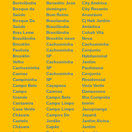
Bortolândia
Benedito Jose
City América
Bosque da
domingos
City Recanto
Saúde
Bom Retiro
Anastácio
Bosque Da
Brasilandia
Cj Hab Jardim
Saúde
Brasilândia
Antártica
Bras Leme
Brasilândia
Cohab Vila
Brasilândia
Brooklin novo
Nova
Brooklin
Cachoeirinha
Cachoeirinha
Paulista
Cachoeirinha
Conjunto
Brooklin
SP
Habitacional
Velho
Cachoeirinha
Jardim
Cachoeirinha
SP
Paulistano
Caeiras
Cachoeirinha
Conjunto
Campininha
SP
Residencial
Campo Belo
Caçapava
Vista Verde
Campo
Caieiras
Damasceno
Grande
Campo Belo
Ilha Comprida
Cantareira
Campo Limpo
Imirim
Casa Verde
Campo Limpo
Jacupiranga
Chácara
Campos Do
Jaçanã
Castelo
Jordão
Jardim Alvina
Chácara
Capão
Jardim