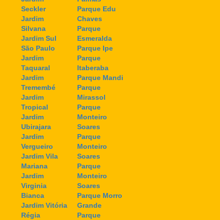
Seckler
Parque Edu
Jardim
Chaves
Silvana
Parque
Jardim Sul
Esmeralda
São Paulo
Parque Ipe
Jardim
Parque
Taquaral
Itaberaba
Jardim
Parque Mandi
Tremembé
Parque
Jardim
Mirassol
Tropical
Parque
Jardim
Monteiro
Ubirajara
Soares
Jardim
Parque
Vergueiro
Monteiro
Jardim Vila
Soares
Mariana
Parque
Jardim
Monteiro
Virginia
Soares
Bianca
Parque Morro
Jardim Vitória
Grande
Régia
Parque