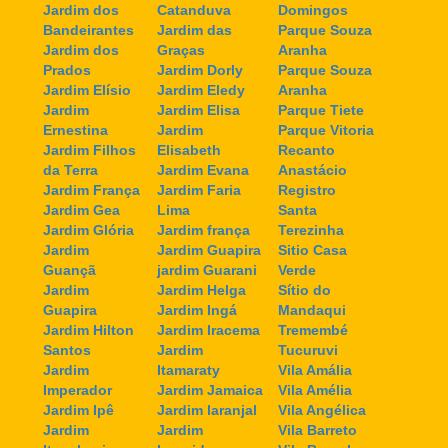
Jardim dos
Catanduva
Domingos
Bandeirantes
Jardim das
Parque Souza
Jardim dos
Graças
Aranha
Prados
Jardim Dorly
Parque Souza
Jardim Elísio
Jardim Eledy
Aranha
Jardim
Jardim Elisa
Parque Tiete
Ernestina
Jardim
Parque Vitoria
Jardim Filhos
Elisabeth
Recanto
da Terra
Jardim Evana
Anastácio
Jardim França
Jardim Faria
Registro
Jardim Gea
Lima
Santa
Jardim Glória
Jardim frança
Terezinha
Jardim
Jardim Guapira
Sitio Casa
Guançã
jardim Guarani
Verde
Jardim
Jardim Helga
Sítio do
Guapira
Jardim Ingá
Mandaqui
Jardim Hilton
Jardim Iracema
Tremembé
Santos
Jardim
Tucuruvi
Jardim
Itamaraty
Vila Amália
Imperador
Jardim Jamaica
Vila Amélia
Jardim Ipê
Jardim laranjal
Vila Angélica
Jardim
Jardim
Vila Barreto