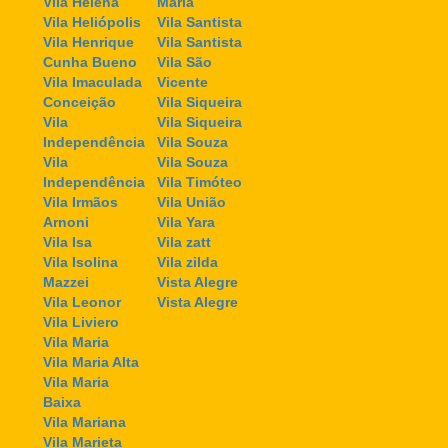
Vila Helena
Maria
Vila Heliópolis
Vila Santista
Vila Henrique
Vila Santista
Cunha Bueno
Vila São
Vila Imaculada
Vicente
Conceição
Vila Siqueira
Vila
Vila Siqueira
Independência
Vila Souza
Vila
Vila Souza
Independência
Vila Timóteo
Vila Irmãos
Vila União
Arnoni
Vila Yara
Vila Isa
Vila zatt
Vila Isolina
Vila zilda
Mazzei
Vista Alegre
Vila Leonor
Vista Alegre
Vila Liviero
Vila Maria
Vila Maria Alta
Vila Maria
Baixa
Vila Mariana
Vila Marieta