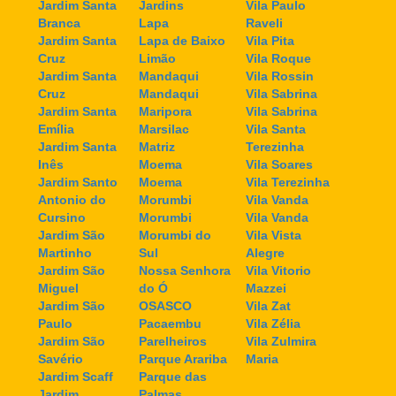
Jardim Santa
Jardins
Vila Paulo
Branca
Lapa
Raveli
Jardim Santa
Lapa de Baixo
Vila Pita
Cruz
Limão
Vila Roque
Jardim Santa
Mandaqui
Vila Rossin
Cruz
Mandaqui
Vila Sabrina
Jardim Santa
Maripora
Vila Sabrina
Emília
Marsilac
Vila Santa
Jardim Santa
Matriz
Terezinha
Inês
Moema
Vila Soares
Jardim Santo
Moema
Vila Terezinha
Antonio do
Morumbi
Vila Vanda
Cursino
Morumbi
Vila Vanda
Jardim São
Morumbi do
Vila Vista
Martinho
Sul
Alegre
Jardim São
Nossa Senhora
Vila Vitorio
Miguel
do Ó
Mazzei
Jardim São
OSASCO
Vila Zat
Paulo
Pacaembu
Vila Zélia
Jardim São
Parelheiros
Vila Zulmira
Savério
Parque Arariba
Maria
Jardim Scaff
Parque das
Jardim
Palmas