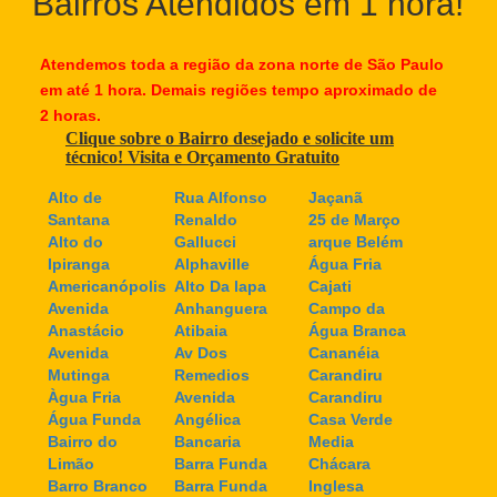
Bairros Atendidos em 1 hora!
Atendemos toda a região da zona norte de São Paulo
em até 1 hora. Demais regiões tempo aproximado de
2 horas.
Clique sobre o Bairro desejado e solicite um
técnico! Visita e Orçamento Gratuito
Alto de
Rua Alfonso
Jaçanã
Santana
Renaldo
25 de Março
Alto do
Gallucci
arque Belém
Ipiranga
Alphaville
Água Fria
Americanópolis
Alto Da lapa
Cajati
Avenida
Anhanguera
Campo da
Anastácio
Atibaia
Água Branca
Avenida
Av Dos
Cananéia
Mutinga
Remedios
Carandiru
Àgua Fria
Avenida
Carandiru
Água Funda
Angélica
Casa Verde
Bairro do
Bancaria
Media
Limão
Barra Funda
Chácara
Barro Branco
Barra Funda
Inglesa