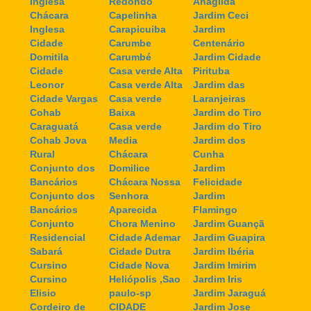
Inglesa
Redondo
Anagilda
Chácara
Capelinha
Jardim Ceci
Inglesa
Carapicuiba
Jardim
Cidade
Carumbe
Centenário
Domitila
Carumbé
Jardim Cidade
Cidade
Casa verde Alta
Pirituba
Leonor
Casa verde Alta
Jardim das
Cidade Vargas
Casa verde
Laranjeiras
Cohab
Baixa
Jardim do Tiro
Caraguatá
Casa verde
Jardim do Tiro
Cohab Jova
Media
Jardim dos
Rural
Chácara
Cunha
Conjunto dos
Domilice
Jardim
Bancários
Chácara Nossa
Felicidade
Conjunto dos
Senhora
Jardim
Bancários
Aparecida
Flamingo
Conjunto
Chora Menino
Jardim Guançã
Residencial
Cidade Ademar
Jardim Guapira
Sabará
Cidade Dutra
Jardim Ibéria
Cursino
Cidade Nova
Jardim Imirim
Cursino
Heliópolis ,Sao
Jardim Iris
Elisio
paulo-sp
Jardim Jaraguá
Cordeiro de
CIDADE
Jardim Jose