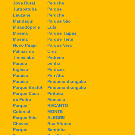
Jova Rural
Peruche
Jurubatuba
Parque
Lauzane
Peruche
Mandaqui
Parque São
Mirandópolis
Luís
Moema
Parque Taipas
Moema
Parque Tiete
Novo Piraju
Parque Vera
Palmas do
Cruz
Tremembé
Pedreira
Parada
penha
Inglesa
Perdizes
Paraíso
Peri Alto
Paraíso
Pindamonhangaba
Parque Bristol
Pindamonhangaba
Parque Casa
Pirituba
de Pedra
Pompeia
Parque
RECANTO
Colonial
MONTE
Parque Edu
ALEGRE
Chaves
Rua Afonso
Parque
Sardinha