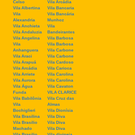
Celso
Vila Arcádia
Vila Albertina
Vila Bancaria
Vila
Vila Bancária
Alexandria
Munhoz
Vila Anchieta
Vila
Vila Andaluzia
Bandeirantes
Vila Angelina
Vila Barbosa
Vila
Vila Barbosa
Anhanguera
Vila Carbone
Vila Araci
Vila Carbone
Vila Arapuá
Vila Cardoso
Vila Arcádia
Vila Carioca
Vila Arriete
Vila Carolina
Vila Aurora
Vila Carolina
Vila Água
Vila Cavaton
Funda
VILA CLARICE
Vila Babilônia
Vila Cruz das
Vila
Almas
Bochiglieri
Vila Dionísia
Vila Brasilina
Vila Diva
Vila Brasilio
Vila Diva
Machado
Vila Diva
Vila Brasilio
Vila divineia