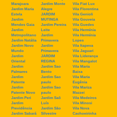
Marajoara
Jardim Monte
Vila Fiat Lux
Jardim Maria
Alegre
Vila Florentina
Estela
JARDIM
Vila Genioli
Jardim
MUTINGA
Vila Gouveia
Mendes Gaia
Jardim Pereira
Vila Guedes
Jardim
Leite
Vila Hermínia
Metropolitano
Jardim
Vila Hermínia
Jardim Natália
Primavera
Lopes
Jardim Novo
Jardim
Vila Itapeva
Mundo
Primavera
Vila Jaguari
Jardim
JARDIM
Vila Liderança
Oriental
REGINA
Vila Mangalot
Jardim
Jardim Sao
Vila Maria
Palmares
Bento
Baixa
Jardim
Jardim Sao
Vila Maria
Patente
paulo
Eugênia
Jardim
Jardim Sao
Vila Mariza
Patente Novo
paulo
Mazzei
Jardim Peri
Jardim Saõ
Vila Medeiros
Jardim
Luís
Vila Minosi
Previdência
Jardim São
Vila Nova
Jardim Sabará
Silvestre
Cachoeirinha