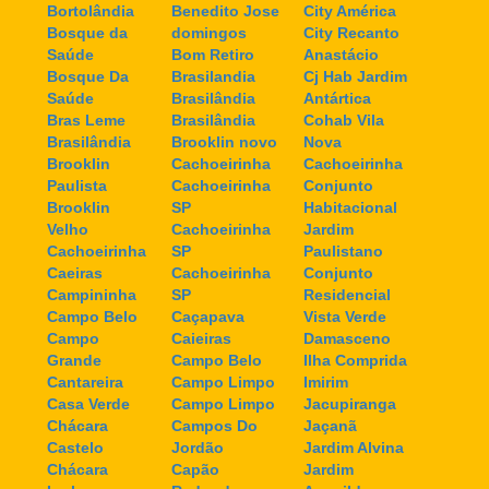
Bortolândia
Benedito Jose
City América
Bosque da
domingos
City Recanto
Saúde
Bom Retiro
Anastácio
Bosque Da
Brasilandia
Cj Hab Jardim
Saúde
Brasilândia
Antártica
Bras Leme
Brasilândia
Cohab Vila
Brasilândia
Brooklin novo
Nova
Brooklin
Cachoeirinha
Cachoeirinha
Paulista
Cachoeirinha
Conjunto
Brooklin
SP
Habitacional
Velho
Cachoeirinha
Jardim
Cachoeirinha
SP
Paulistano
Caeiras
Cachoeirinha
Conjunto
Campininha
SP
Residencial
Campo Belo
Caçapava
Vista Verde
Campo
Caieiras
Damasceno
Grande
Campo Belo
Ilha Comprida
Cantareira
Campo Limpo
Imirim
Casa Verde
Campo Limpo
Jacupiranga
Chácara
Campos Do
Jaçanã
Castelo
Jordão
Jardim Alvina
Chácara
Capão
Jardim