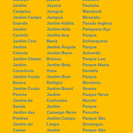
Jardim
Jaçana
Paulista
Campina
Jaraguá
Mairiporã
Jardim Campo
Jaraguá
Miracatu
Grande
Jardim Adélia
Parada Inglesa
Jardim
Jardim Aida
Pariquera Açu
Castelo
Jardim Ana
Parque
Jardim Ceci
Maria
Anhanquera
Jardim
Jardim Ângela
Parque
Celeste
Jardim Barro
Anhembi
Jardim Climax
Branco
Parque Leo
Jardim
Jardim Bela
Parque Maria
Consórcio
Vista
Domtila
Jardim Costa
Jardim Bom
Parque
Bueno
Refúgio
Monteiro
Jardim Costa
Jardim Brasil
Soares
Pereira
Jardim
Parque Novo
Jardim da
Cachoeira
Mundo
Saúde
Jardim
Parque
Jardim das
Camargo Novo
Peruche
Predras
Jardim Campo
Parque São
Jardim do
Limpo
Domingos
Carmo
Jardim
Parque São