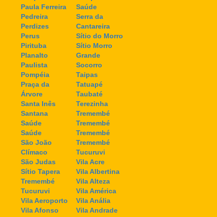
Paula Ferreira
Saúde
Pedreira
Serra da
Perdizes
Cantareira
Perus
Sítio do Morro
Pirituba
Sítio Morro
Planalto
Grande
Paulista
Socorro
Pompéia
Taipas
Praça da
Tatuapé
Árvore
Taubaté
Santa Inês
Terezinha
Santana
Tremembé
Saúde
Tremembé
Saúde
Tremembé
São João
Tremembé
Clímaco
Tucuruvi
São Judas
Vila Acre
Sítio Tapera
Vila Albertina
Tremembé
Vila Alteza
Tucuruvi
Vila América
Vila Aeroporto
Vila Anália
Vila Afonso
Vila Andrade