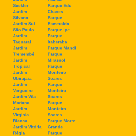
Seckler
Parque Edu
Jardim
Chaves
Silvana
Parque
Jardim Sul
Esmeralda
São Paulo
Parque Ipe
Jardim
Parque
Taquaral
Itaberaba
Jardim
Parque Mandi
Tremembé
Parque
Jardim
Mirassol
Tropical
Parque
Jardim
Monteiro
Ubirajara
Soares
Jardim
Parque
Vergueiro
Monteiro
Jardim Vila
Soares
Mariana
Parque
Jardim
Monteiro
Virginia
Soares
Bianca
Parque Morro
Jardim Vitória
Grande
Régia
Parque