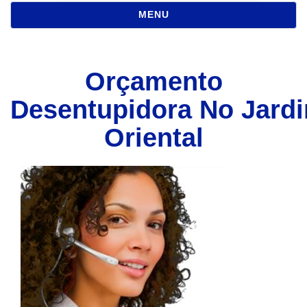
NAVEGAÇÃO
MENU
Orçamento
Desentupidora No Jard
Oriental