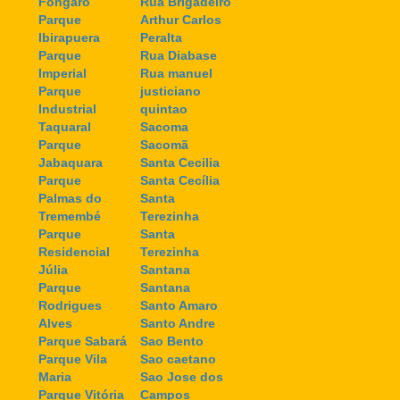
Fongaro
Rua Brigadeiro
Parque
Arthur Carlos
Ibirapuera
Peralta
Parque
Rua Diabase
Imperial
Rua manuel
Parque
justiciano
Industrial
quintao
Taquaral
Sacoma
Parque
Sacomã
Jabaquara
Santa Cecilia
Parque
Santa Cecília
Palmas do
Santa
Tremembé
Terezinha
Parque
Santa
Residencial
Terezinha
Júlia
Santana
Parque
Santana
Rodrigues
Santo Amaro
Alves
Santo Andre
Parque Sabará
Sao Bento
Parque Vila
Sao caetano
Maria
Sao Jose dos
Parque Vitória
Campos