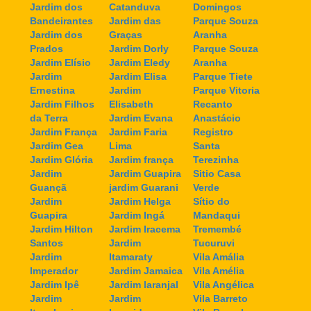
Jardim dos
Catanduva
Domingos
Bandeirantes
Jardim das
Parque Souza
Jardim dos
Graças
Aranha
Prados
Jardim Dorly
Parque Souza
Jardim Elísio
Jardim Eledy
Aranha
Jardim
Jardim Elisa
Parque Tiete
Ernestina
Jardim
Parque Vitoria
Jardim Filhos
Elisabeth
Recanto
da Terra
Jardim Evana
Anastácio
Jardim França
Jardim Faria
Registro
Jardim Gea
Lima
Santa
Jardim Glória
Jardim frança
Terezinha
Jardim
Jardim Guapira
Sitio Casa
Guançã
jardim Guarani
Verde
Jardim
Jardim Helga
Sítio do
Guapira
Jardim Ingá
Mandaqui
Jardim Hilton
Jardim Iracema
Tremembé
Santos
Jardim
Tucuruvi
Jardim
Itamaraty
Vila Amália
Imperador
Jardim Jamaica
Vila Amélia
Jardim Ipê
Jardim laranjal
Vila Angélica
Jardim
Jardim
Vila Barreto