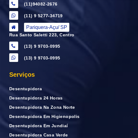
(11)94082-2676
(11) 9 5277-34719
Pariquera-Açu/ SP
Rua Santo Saletti 223, Centro
(13) 9 9703-0995
(13) 9 9703-0995
Serviços
Desentupidora
Desentupidora 24 Horas
Desentupidora Na Zona Norte
Desentupidora Em Higienopolis
Desentupidora Em Jundiaí
Desentupidora Casa Verde