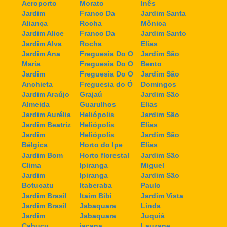
Aeroporto
Morato
Inês
Jardim
Franco Da
Jardim Santa
Aliança
Rocha
Mônica
Jardim Alice
Franco Da
Jardim Santo
Jardim Alva
Rocha
Elias
Jardim Ana
Freguesia Do O
Jardim São
Maria
Freguesia Do O
Bento
Jardim
Freguesia Do O
Jardim São
Anchieta
Freguesia do Ó
Domingos
Jardim Araújo
Grajaú
Jardim São
Almeida
Guarulhos
Elias
Jardim Aurélia
Heliópolis
Jardim São
Jardim Beatriz
Heliópolis
Elias
Jardim
Heliópolis
Jardim São
Bélgica
Horto do Ipe
Elias
Jardim Bom
Horto florestal
Jardim São
Clima
Ipiranga
Miguel
Jardim
Ipiranga
Jardim São
Botucatu
Itaberaba
Paulo
Jardim Brasil
Itaim Bibi
Jardim Vista
Jardim Brasil
Jabaquara
Linda
Jardim
Jabaquara
Juquiá
Cabuçu
jaçana
Lauzane