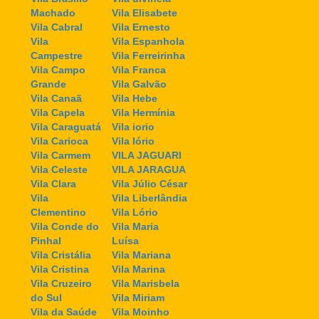
Machado
Vila Elisabete
Vila Cabral
Vila Ernesto
Vila
Vila Espanhola
Campestre
Vila Ferreirinha
Vila Campo
Vila Franca
Grande
Vila Galvão
Vila Canaã
Vila Hebe
Vila Capela
Vila Hermínia
Vila Caraguatá
Vila iorio
Vila Carioca
Vila Iório
Vila Carmem
VILA JAGUARI
Vila Celeste
VILA JARAGUA
Vila Clara
Vila Júlio César
Vila
Vila Liberlândia
Clementino
Vila Lório
Vila Conde do
Vila Maria
Pinhal
Luísa
Vila Cristália
Vila Mariana
Vila Cristina
Vila Marina
Vila Cruzeiro
Vila Marisbela
do Sul
Vila Miriam
Vila da Saúde
Vila Moinho