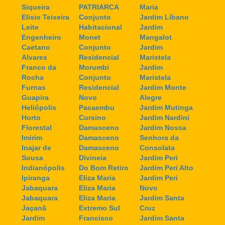
Siqueira
PATRIARCA
Maria
Elisio Teixeira
Conjunto
Jardim Líbano
Leite
Habitacional
Jardim
Engenheiro
Monet
Mangalot
Caetano
Conjunto
Jardim
Alvares
Residencial
Maristela
Franco da
Morumbi
Jardim
Rocha
Conjunto
Maristela
Furnas
Residencial
Jardim Monte
Guapira
Novo
Alegre
Heliópolis
Pacaembu
Jardim Mutinga
Horto
Cursino
Jardim Nardini
Florestal
Damasceno
Jardim Nossa
Imirim
Damasceno
Senhora da
Inajar de
Damasceno
Consolata
Sousa
Divineia
Jardim Peri
Indianópolis
Do Bom Retiro
Jardim Peri Alto
Ipiranga
Eliza Maria
Jardim Peri
Jabaquara
Eliza Maria
Novo
Jabaquara
Eliza Maria
Jardim Santa
Jaçanã
Extremo Sul
Cruz
Jardim
Francisco
Jardim Santa