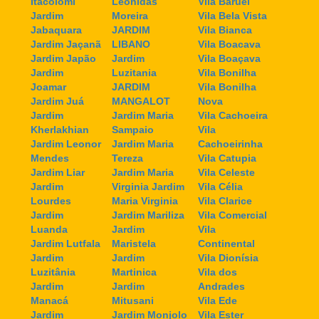
Itacolomi
Leonidas
Vila Baruel
Jardim
Moreira
Vila Bela Vista
Jabaquara
JARDIM
Vila Bianca
Jardim Jaçanã
LIBANO
Vila Boacava
Jardim Japão
Jardim
Vila Boaçava
Jardim
Luzitania
Vila Bonilha
Joamar
JARDIM
Vila Bonilha
Jardim Juá
MANGALOT
Nova
Jardim
Jardim Maria
Vila Cachoeira
Kherlakhian
Sampaio
Vila
Jardim Leonor
Jardim Maria
Cachoeirinha
Mendes
Tereza
Vila Catupia
Jardim Liar
Jardim Maria
Vila Celeste
Jardim
Virginia Jardim
Vila Célia
Lourdes
Maria Virginia
Vila Clarice
Jardim
Jardim Mariliza
Vila Comercial
Luanda
Jardim
Vila
Jardim Lutfala
Maristela
Continental
Jardim
Jardim
Vila Dionísia
Luzitânia
Martinica
Vila dos
Jardim
Jardim
Andrades
Manacá
Mitusani
Vila Ede
Jardim
Jardim Monjolo
Vila Ester