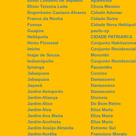
Elisio Cordeiro de Siqueira
Aparecida
Elisio Teixeira Leite
Chora Menino
Engenheiro Caetano Alvares
Cidade Ademar
Franco da Rocha
Cidade Dutra
Furnas
Cidade Nova Heliópol
Guapira
paulo-sp
Heliópolis
CIDADE PATRIARCA
Horto Florestal
Conjunto Habitaciona
Imirim
Conjunto Residencial
Inajar de Sousa
Morumbi
Indianópolis
Conjunto Residencia
Ipiranga
Pacaembu
Jabaquara
Cursino
Jabaquara
Damasceno
Jaçanã
Damasceno
Jardim Aeroporto
Damasceno
Jardim Aliança
Divineia
Jardim Alice
Do Bom Retiro
Jardim Alva
Eliza Maria
Jardim Ana Maria
Eliza Maria
Jardim Anchieta
Eliza Maria
Jardim Araújo Almeida
Extremo Sul
Jardim Aurélia
Francisco Morato