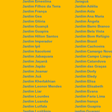
Jardim Ernestina
Jaraguá
Jardim Filhos da Terra
Jardim Adélia
Jardim França
Jardim Aida
Jardim Gea
Jardim Ana Maria
Jardim Glória
Jardim Ângela
Jardim Guançã
Jardim Barro Branco
Jardim Guapira
Jardim Bela Vista
Jardim Hilton Santos
Jardim Bom Refúgio
Jardim Imperador
Jardim Brasil
Jardim Ipê
Jardim Cachoeira
Jardim Itacolomi
Jardim Camargo Nov
Jardim Jabaquara
Jardim Campo Limpo
Jardim Jaçanã
Jardim Catanduva
Jardim Japão
Jardim das Graças
Jardim Joamar
Jardim Dorly
Jardim Juá
Jardim Eledy
Jardim Kherlakhian
Jardim Elisa
Jardim Leonor Mendes
Jardim Elisabeth
Jardim Liar
Jardim Evana
Jardim Lourdes
Jardim Faria Lima
Jardim Luanda
Jardim frança
Jardim Lutfala
Jardim Guapira
Jardim Luzitânia
jardim Guarani