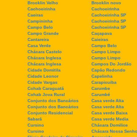
Brooklin Velho
Brooklin novo
Cachoeirinha
Cachoeirinha
Caeiras
Cachoeirinha SP
Campininha
Cachoeirinha SP
Campo Belo
Cachoeirinha SP
Campo Grande
Caçapava
Cantareira
Caieiras
Casa Verde
Campo Belo
Chácara Castelo
Campo Limpo
Chácara Inglesa
Campo Limpo
Chácara Inglesa
Campos Do Jordão
Cidade Domitila
Capão Redondo
Cidade Leonor
Capelinha
Cidade Vargas
Carapicuiba
Cohab Caraguatá
Carumbe
Cohab Jova Rural
Carumbé
Conjunto dos Bancários
Casa verde Alta
Conjunto dos Bancários
Casa verde Alta
Conjunto Residencial
Casa verde Baixa
Sabará
Casa verde Media
Cursino
Chácara Domilice
Cursino
Chácara Nossa Senho