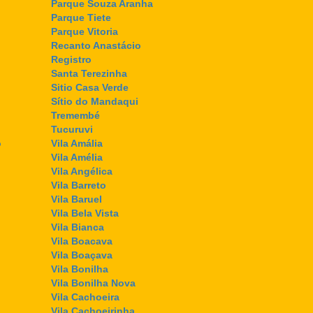
Parque Souza Aranha
Parque Tiete
Parque Vitoria
Recanto Anastácio
Registro
Santa Terezinha
Sitio Casa Verde
Sítio do Mandaqui
Tremembé
Tucuruvi
o
Vila Amália
Vila Amélia
Vila Angélica
Vila Barreto
Vila Baruel
Vila Bela Vista
Vila Bianca
Vila Boacava
Vila Boaçava
Vila Bonilha
Vila Bonilha Nova
Vila Cachoeira
Vila Cachoeirinha