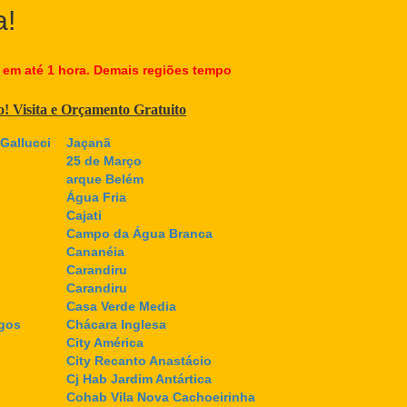
a!
 em até 1 hora. Demais regiões tempo
co! Visita e Orçamento Gratuito
Gallucci
Jaçanã
25 de Março
arque Belém
Água Fria
Cajati
Campo da Água Branca
Cananéia
Carandiru
Carandiru
Casa Verde Media
gos
Chácara Inglesa
City América
City Recanto Anastácio
Cj Hab Jardim Antártica
Cohab Vila Nova Cachoeirinha