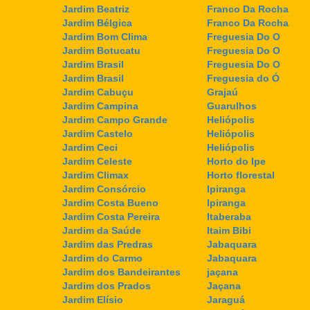
Jardim Beatriz
Franco Da Rocha
Jardim Bélgica
Franco Da Rocha
Jardim Bom Clima
Freguesia Do O
Jardim Botucatu
Freguesia Do O
Jardim Brasil
Freguesia Do O
Jardim Brasil
Freguesia do Ó
Jardim Cabuçu
Grajaú
Jardim Campina
Guarulhos
Jardim Campo Grande
Heliópolis
Jardim Castelo
Heliópolis
Jardim Ceci
Heliópolis
Jardim Celeste
Horto do Ipe
Jardim Climax
Horto florestal
Jardim Consórcio
Ipiranga
Jardim Costa Bueno
Ipiranga
Jardim Costa Pereira
Itaberaba
Jardim da Saúde
Itaim Bibi
Jardim das Predras
Jabaquara
Jardim do Carmo
Jabaquara
Jardim dos Bandeirantes
jaçana
Jardim dos Prados
Jaçana
Jardim Elísio
Jaraguá