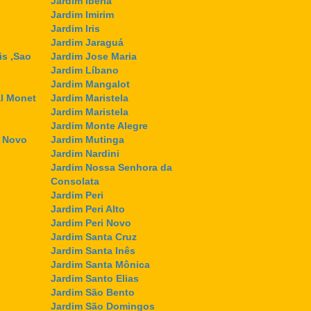
Jardim Ibéria
Jardim Imirim
Jardim Iris
Jardim Jaraguá
is ,Sao
Jardim Jose Maria
Jardim Líbano
Jardim Mangalot
l Monet
Jardim Maristela
Jardim Maristela
Jardim Monte Alegre
l Novo
Jardim Mutinga
Jardim Nardini
Jardim Nossa Senhora da
Consolata
Jardim Peri
Jardim Peri Alto
Jardim Peri Novo
Jardim Santa Cruz
Jardim Santa Inês
Jardim Santa Mônica
Jardim Santo Elias
Jardim São Bento
Jardim São Domingos