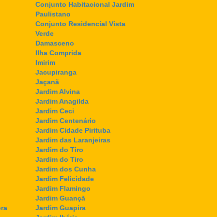
Conjunto Habitacional Jardim
Paulistano
Conjunto Residencial Vista
Verde
Damasceno
Ilha Comprida
Imirim
Jacupiranga
Jaçanã
Jardim Alvina
Jardim Anagilda
Jardim Ceci
Jardim Centenário
Jardim Cidade Pirituba
Jardim das Laranjeiras
Jardim do Tiro
Jardim do Tiro
Jardim dos Cunha
Jardim Felicidade
Jardim Flamingo
Jardim Guançã
ra
Jardim Guapira