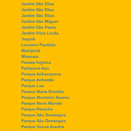
Jardim São Elias
Jardim São Elias
Jardim São Elias
Jardim São Miguel
Jardim São Paulo
Jardim Vista Linda
Juquiá
Lauzane Paulista
Mairiporã
Miracatu
Parada Inglesa
Pariquera Açu
Parque Anhanquera
Parque Anhembi
Parque Leo
Parque Maria Domtila
Parque Monteiro Soares
Parque Novo Mundo
Parque Peruche
Parque São Domingos
Parque São Domingos
Parque Souza Aranha