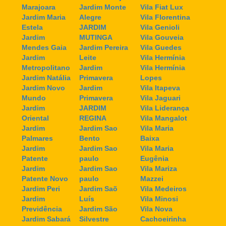
Marajoara
Jardim Monte
Vila Fiat Lux
Jardim Maria
Alegre
Vila Florentina
Estela
JARDIM
Vila Genioli
Jardim
MUTINGA
Vila Gouveia
Mendes Gaia
Jardim Pereira
Vila Guedes
Jardim
Leite
Vila Hermínia
Metropolitano
Jardim
Vila Hermínia
Jardim Natália
Primavera
Lopes
Jardim Novo
Jardim
Vila Itapeva
Mundo
Primavera
Vila Jaguari
Jardim
JARDIM
Vila Liderança
Oriental
REGINA
Vila Mangalot
Jardim
Jardim Sao
Vila Maria
Palmares
Bento
Baixa
Jardim
Jardim Sao
Vila Maria
Patente
paulo
Eugênia
Jardim
Jardim Sao
Vila Mariza
Patente Novo
paulo
Mazzei
Jardim Peri
Jardim Saõ
Vila Medeiros
Jardim
Luís
Vila Minosi
Previdência
Jardim São
Vila Nova
Jardim Sabará
Silvestre
Cachoeirinha