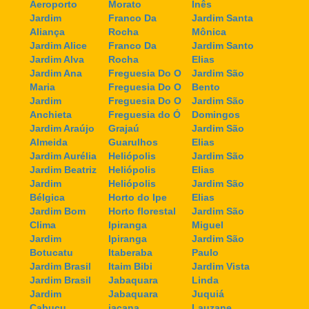
Aeroporto
Morato
Inês
Jardim
Franco Da
Jardim Santa
Aliança
Rocha
Mônica
Jardim Alice
Franco Da
Jardim Santo
Jardim Alva
Rocha
Elias
Jardim Ana
Freguesia Do O
Jardim São
Maria
Freguesia Do O
Bento
Jardim
Freguesia Do O
Jardim São
Anchieta
Freguesia do Ó
Domingos
Jardim Araújo
Grajaú
Jardim São
Almeida
Guarulhos
Elias
Jardim Aurélia
Heliópolis
Jardim São
Jardim Beatriz
Heliópolis
Elias
Jardim
Heliópolis
Jardim São
Bélgica
Horto do Ipe
Elias
Jardim Bom
Horto florestal
Jardim São
Clima
Ipiranga
Miguel
Jardim
Ipiranga
Jardim São
Botucatu
Itaberaba
Paulo
Jardim Brasil
Itaim Bibi
Jardim Vista
Jardim Brasil
Jabaquara
Linda
Jardim
Jabaquara
Juquiá
Cabuçu
jaçana
Lauzane