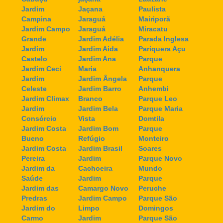
Jardim
Jaçana
Paulista
Campina
Jaraguá
Mairiporã
Jardim Campo
Jaraguá
Miracatu
Grande
Jardim Adélia
Parada Inglesa
Jardim
Jardim Aida
Pariquera Açu
Castelo
Jardim Ana
Parque
Jardim Ceci
Maria
Anhanquera
Jardim
Jardim Ângela
Parque
Celeste
Jardim Barro
Anhembi
Jardim Climax
Branco
Parque Leo
Jardim
Jardim Bela
Parque Maria
Consórcio
Vista
Domtila
Jardim Costa
Jardim Bom
Parque
Bueno
Refúgio
Monteiro
Jardim Costa
Jardim Brasil
Soares
Pereira
Jardim
Parque Novo
Jardim da
Cachoeira
Mundo
Saúde
Jardim
Parque
Jardim das
Camargo Novo
Peruche
Predras
Jardim Campo
Parque São
Jardim do
Limpo
Domingos
Carmo
Jardim
Parque São