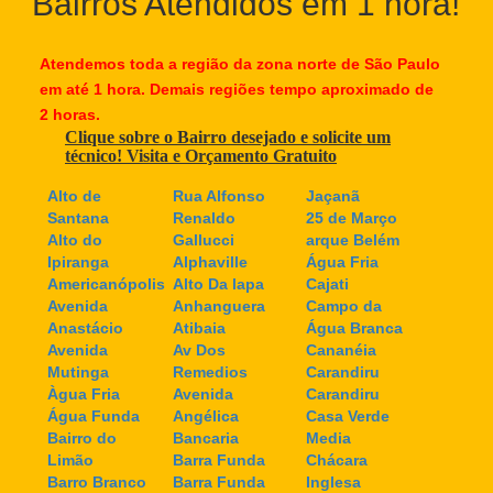
Bairros Atendidos em 1 hora!
Atendemos toda a região da zona norte de São Paulo
em até 1 hora. Demais regiões tempo aproximado de
2 horas.
Clique sobre o Bairro desejado e solicite um
técnico! Visita e Orçamento Gratuito
Alto de
Rua Alfonso
Jaçanã
Santana
Renaldo
25 de Março
Alto do
Gallucci
arque Belém
Ipiranga
Alphaville
Água Fria
Americanópolis
Alto Da lapa
Cajati
Avenida
Anhanguera
Campo da
Anastácio
Atibaia
Água Branca
Avenida
Av Dos
Cananéia
Mutinga
Remedios
Carandiru
Àgua Fria
Avenida
Carandiru
Água Funda
Angélica
Casa Verde
Bairro do
Bancaria
Media
Limão
Barra Funda
Chácara
Barro Branco
Barra Funda
Inglesa