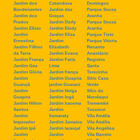
Jardim dos
Catanduva
Domingos
Bandeirantes
Jardim das
Parque Souza
Jardim dos
Graças
Aranha
Prados
Jardim Dorly
Parque Souza
Jardim Elísio
Jardim Eledy
Aranha
Jardim
Jardim Elisa
Parque Tiete
Ernestina
Jardim
Parque Vitoria
Jardim Filhos
Elisabeth
Recanto
da Terra
Jardim Evana
Anastácio
Jardim França
Jardim Faria
Registro
Jardim Gea
Lima
Santa
Jardim Glória
Jardim frança
Terezinha
Jardim
Jardim Guapira
Sitio Casa
Guançã
jardim Guarani
Verde
Jardim
Jardim Helga
Sítio do
Guapira
Jardim Ingá
Mandaqui
Jardim Hilton
Jardim Iracema
Tremembé
Santos
Jardim
Tucuruvi
Jardim
Itamaraty
Vila Amália
Imperador
Jardim Jamaica
Vila Amélia
Jardim Ipê
Jardim laranjal
Vila Angélica
Jardim
Jardim
Vila Barreto