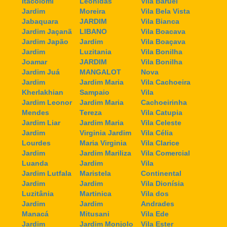
Itacolomi
Leonidas
Vila Baruel
Jardim
Moreira
Vila Bela Vista
Jabaquara
JARDIM
Vila Bianca
Jardim Jaçanã
LIBANO
Vila Boacava
Jardim Japão
Jardim
Vila Boaçava
Jardim
Luzitania
Vila Bonilha
Joamar
JARDIM
Vila Bonilha
Jardim Juá
MANGALOT
Nova
Jardim
Jardim Maria
Vila Cachoeira
Kherlakhian
Sampaio
Vila
Jardim Leonor
Jardim Maria
Cachoeirinha
Mendes
Tereza
Vila Catupia
Jardim Liar
Jardim Maria
Vila Celeste
Jardim
Virginia Jardim
Vila Célia
Lourdes
Maria Virginia
Vila Clarice
Jardim
Jardim Mariliza
Vila Comercial
Luanda
Jardim
Vila
Jardim Lutfala
Maristela
Continental
Jardim
Jardim
Vila Dionísia
Luzitânia
Martinica
Vila dos
Jardim
Jardim
Andrades
Manacá
Mitusani
Vila Ede
Jardim
Jardim Monjolo
Vila Ester