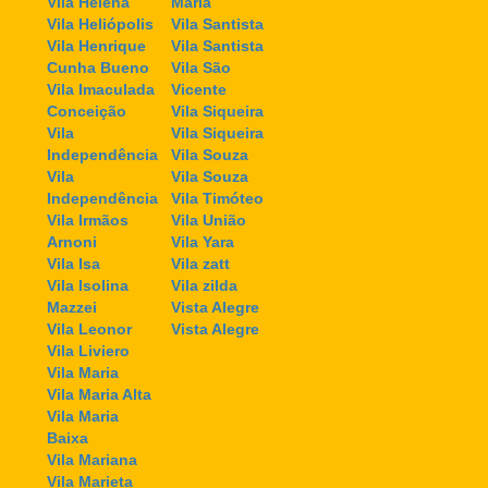
Vila Helena
Maria
Vila Heliópolis
Vila Santista
Vila Henrique
Vila Santista
Cunha Bueno
Vila São
Vila Imaculada
Vicente
Conceição
Vila Siqueira
Vila
Vila Siqueira
Independência
Vila Souza
Vila
Vila Souza
Independência
Vila Timóteo
Vila Irmãos
Vila União
Arnoni
Vila Yara
Vila Isa
Vila zatt
Vila Isolina
Vila zilda
Mazzei
Vista Alegre
Vila Leonor
Vista Alegre
Vila Liviero
Vila Maria
Vila Maria Alta
Vila Maria
Baixa
Vila Mariana
Vila Marieta