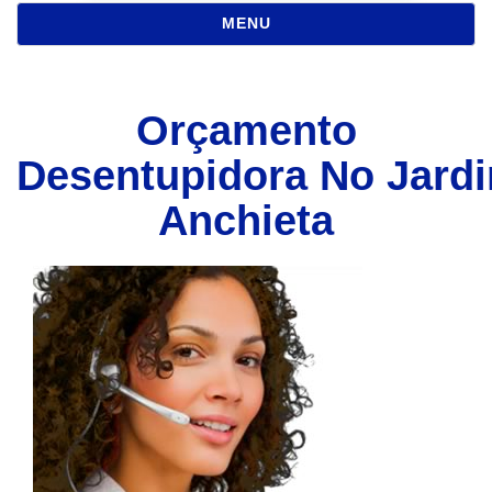
NAVEGAÇÃO
MENU
Orçamento
Desentupidora No Jard
Anchieta