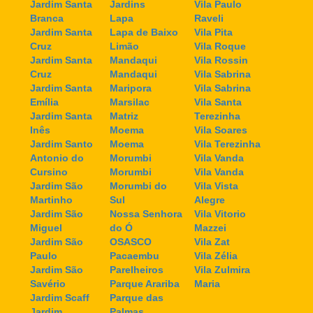
Jardim Santa
Jardins
Vila Paulo
Branca
Lapa
Raveli
Jardim Santa
Lapa de Baixo
Vila Pita
Cruz
Limão
Vila Roque
Jardim Santa
Mandaqui
Vila Rossin
Cruz
Mandaqui
Vila Sabrina
Jardim Santa
Maripora
Vila Sabrina
Emília
Marsilac
Vila Santa
Jardim Santa
Matriz
Terezinha
Inês
Moema
Vila Soares
Jardim Santo
Moema
Vila Terezinha
Antonio do
Morumbi
Vila Vanda
Cursino
Morumbi
Vila Vanda
Jardim São
Morumbi do
Vila Vista
Martinho
Sul
Alegre
Jardim São
Nossa Senhora
Vila Vitorio
Miguel
do Ó
Mazzei
Jardim São
OSASCO
Vila Zat
Paulo
Pacaembu
Vila Zélia
Jardim São
Parelheiros
Vila Zulmira
Savério
Parque Arariba
Maria
Jardim Scaff
Parque das
Jardim
Palmas