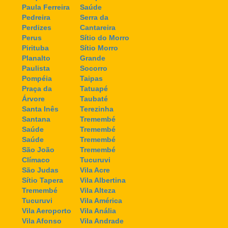
Paula Ferreira
Saúde
Pedreira
Serra da
Perdizes
Cantareira
Perus
Sítio do Morro
Pirituba
Sítio Morro
Planalto
Grande
Paulista
Socorro
Pompéia
Taipas
Praça da
Tatuapé
Árvore
Taubaté
Santa Inês
Terezinha
Santana
Tremembé
Saúde
Tremembé
Saúde
Tremembé
São João
Tremembé
Clímaco
Tucuruvi
São Judas
Vila Acre
Sítio Tapera
Vila Albertina
Tremembé
Vila Alteza
Tucuruvi
Vila América
Vila Aeroporto
Vila Anália
Vila Afonso
Vila Andrade