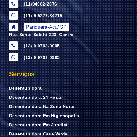
(11)94082-2676
(11) 9 5277-34719
Pariquera-Açu/ SP
Rua Santo Saletti 223, Centro
(13) 9 9703-0995
(13) 9 9703-0995
Serviços
Desentupidora
Desentupidora 24 Horas
Desentupidora Na Zona Norte
Desentupidora Em Higienopolis
Desentupidora Em Jundiaí
Desentupidora Casa Verde