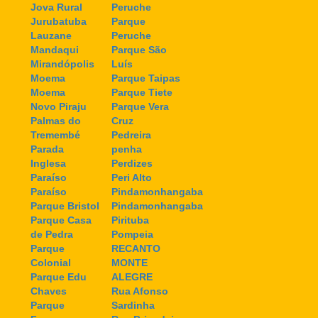
Jova Rural
Peruche
Jurubatuba
Parque
Lauzane
Peruche
Mandaqui
Parque São
Mirandópolis
Luís
Moema
Parque Taipas
Moema
Parque Tiete
Novo Piraju
Parque Vera
Palmas do
Cruz
Tremembé
Pedreira
Parada
penha
Inglesa
Perdizes
Paraíso
Peri Alto
Paraíso
Pindamonhangaba
Parque Bristol
Pindamonhangaba
Parque Casa
Pirituba
de Pedra
Pompeia
Parque
RECANTO
Colonial
MONTE
Parque Edu
ALEGRE
Chaves
Rua Afonso
Parque
Sardinha