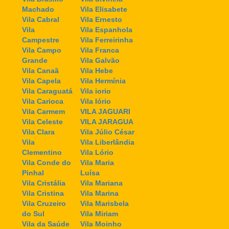
Machado
Vila Elisabete
Vila Cabral
Vila Ernesto
Vila
Vila Espanhola
Campestre
Vila Ferreirinha
Vila Campo
Vila Franca
Grande
Vila Galvão
Vila Canaã
Vila Hebe
Vila Capela
Vila Hermínia
Vila Caraguatá
Vila iorio
Vila Carioca
Vila Iório
Vila Carmem
VILA JAGUARI
Vila Celeste
VILA JARAGUA
Vila Clara
Vila Júlio César
Vila
Vila Liberlândia
Clementino
Vila Lório
Vila Conde do
Vila Maria
Pinhal
Luísa
Vila Cristália
Vila Mariana
Vila Cristina
Vila Marina
Vila Cruzeiro
Vila Marisbela
do Sul
Vila Miriam
Vila da Saúde
Vila Moinho