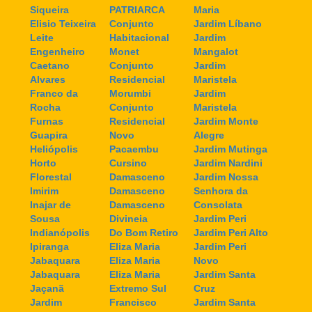
Siqueira
PATRIARCA
Maria
Elisio Teixeira
Conjunto
Jardim Líbano
Leite
Habitacional
Jardim
Engenheiro
Monet
Mangalot
Caetano
Conjunto
Jardim
Alvares
Residencial
Maristela
Franco da
Morumbi
Jardim
Rocha
Conjunto
Maristela
Furnas
Residencial
Jardim Monte
Guapira
Novo
Alegre
Heliópolis
Pacaembu
Jardim Mutinga
Horto
Cursino
Jardim Nardini
Florestal
Damasceno
Jardim Nossa
Imirim
Damasceno
Senhora da
Inajar de
Damasceno
Consolata
Sousa
Divineia
Jardim Peri
Indianópolis
Do Bom Retiro
Jardim Peri Alto
Ipiranga
Eliza Maria
Jardim Peri
Jabaquara
Eliza Maria
Novo
Jabaquara
Eliza Maria
Jardim Santa
Jaçanã
Extremo Sul
Cruz
Jardim
Francisco
Jardim Santa