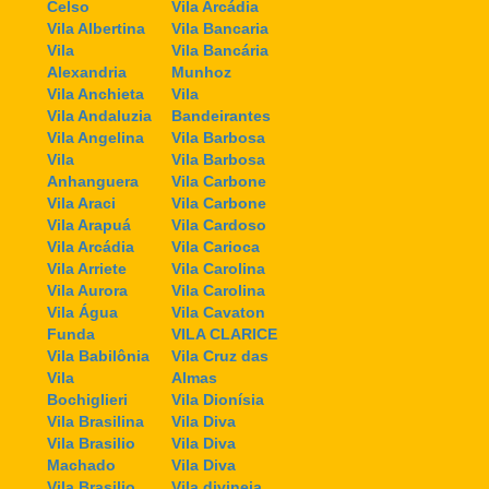
Celso
Vila Arcádia
Vila Albertina
Vila Bancaria
Vila
Vila Bancária
Alexandria
Munhoz
Vila Anchieta
Vila
Vila Andaluzia
Bandeirantes
Vila Angelina
Vila Barbosa
Vila
Vila Barbosa
Anhanguera
Vila Carbone
Vila Araci
Vila Carbone
Vila Arapuá
Vila Cardoso
Vila Arcádia
Vila Carioca
Vila Arriete
Vila Carolina
Vila Aurora
Vila Carolina
Vila Água
Vila Cavaton
Funda
VILA CLARICE
Vila Babilônia
Vila Cruz das
Vila
Almas
Bochiglieri
Vila Dionísia
Vila Brasilina
Vila Diva
Vila Brasilio
Vila Diva
Machado
Vila Diva
Vila Brasilio
Vila divineia