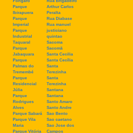
Fongaro
Rua Brigadeiro
Parque
Arthur Carlos
Ibirapuera
Peralta
Parque
Rua Diabase
Imperial
Rua manuel
Parque
justiciano
Industrial
quintao
Taquaral
Sacoma
Parque
Sacomã
Jabaquara
Santa Cecilia
Parque
Santa Cecília
Palmas do
Santa
Tremembé
Terezinha
Parque
Santa
Residencial
Terezinha
Júlia
Santana
Parque
Santana
Rodrigues
Santo Amaro
Alves
Santo Andre
Parque Sabará
Sao Bento
Parque Vila
Sao caetano
Maria
Sao Jose dos
Parque Vitória
Campos