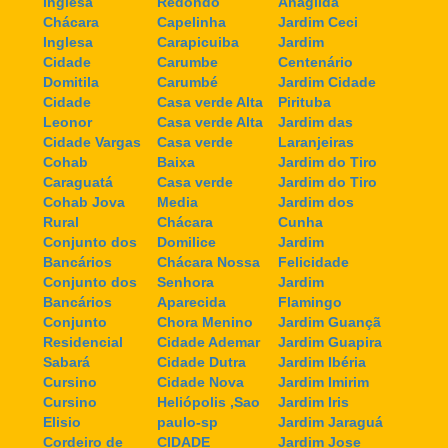
Inglesa
Redondo
Anagilda
Chácara
Capelinha
Jardim Ceci
Inglesa
Carapicuiba
Jardim
Cidade
Carumbe
Centenário
Domitila
Carumbé
Jardim Cidade
Cidade
Casa verde Alta
Pirituba
Leonor
Casa verde Alta
Jardim das
Cidade Vargas
Casa verde
Laranjeiras
Cohab
Baixa
Jardim do Tiro
Caraguatá
Casa verde
Jardim do Tiro
Cohab Jova
Media
Jardim dos
Rural
Chácara
Cunha
Conjunto dos
Domilice
Jardim
Bancários
Chácara Nossa
Felicidade
Conjunto dos
Senhora
Jardim
Bancários
Aparecida
Flamingo
Conjunto
Chora Menino
Jardim Guançã
Residencial
Cidade Ademar
Jardim Guapira
Sabará
Cidade Dutra
Jardim Ibéria
Cursino
Cidade Nova
Jardim Imirim
Cursino
Heliópolis ,Sao
Jardim Iris
Elisio
paulo-sp
Jardim Jaraguá
Cordeiro de
CIDADE
Jardim Jose