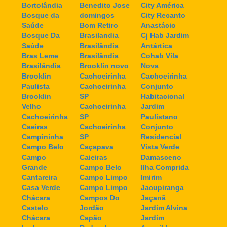
Bortolândia
Benedito Jose
City América
Bosque da
domingos
City Recanto
Saúde
Bom Retiro
Anastácio
Bosque Da
Brasilandia
Cj Hab Jardim
Saúde
Brasilândia
Antártica
Bras Leme
Brasilândia
Cohab Vila
Brasilândia
Brooklin novo
Nova
Brooklin
Cachoeirinha
Cachoeirinha
Paulista
Cachoeirinha
Conjunto
Brooklin
SP
Habitacional
Velho
Cachoeirinha
Jardim
Cachoeirinha
SP
Paulistano
Caeiras
Cachoeirinha
Conjunto
Campininha
SP
Residencial
Campo Belo
Caçapava
Vista Verde
Campo
Caieiras
Damasceno
Grande
Campo Belo
Ilha Comprida
Cantareira
Campo Limpo
Imirim
Casa Verde
Campo Limpo
Jacupiranga
Chácara
Campos Do
Jaçanã
Castelo
Jordão
Jardim Alvina
Chácara
Capão
Jardim