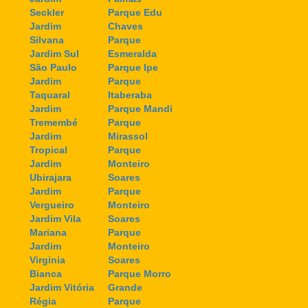
Seckler
Parque Edu
Jardim
Chaves
Silvana
Parque
Jardim Sul
Esmeralda
São Paulo
Parque Ipe
Jardim
Parque
Taquaral
Itaberaba
Jardim
Parque Mandi
Tremembé
Parque
Jardim
Mirassol
Tropical
Parque
Jardim
Monteiro
Ubirajara
Soares
Jardim
Parque
Vergueiro
Monteiro
Jardim Vila
Soares
Mariana
Parque
Jardim
Monteiro
Virginia
Soares
Bianca
Parque Morro
Jardim Vitória
Grande
Régia
Parque