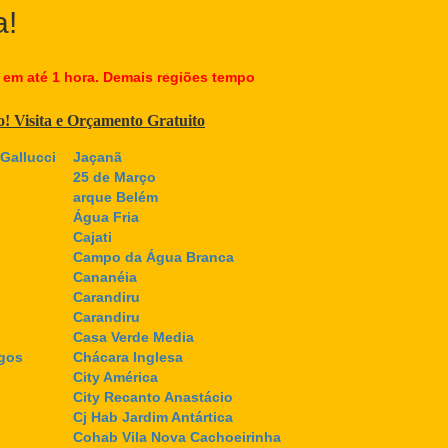
a!
 em até 1 hora. Demais regiões tempo
co! Visita e Orçamento Gratuito
Gallucci
Jaçanã
25 de Março
arque Belém
Água Fria
Cajati
Campo da Água Branca
Cananéia
Carandiru
Carandiru
Casa Verde Media
gos
Chácara Inglesa
City América
City Recanto Anastácio
Cj Hab Jardim Antártica
Cohab Vila Nova Cachoeirinha