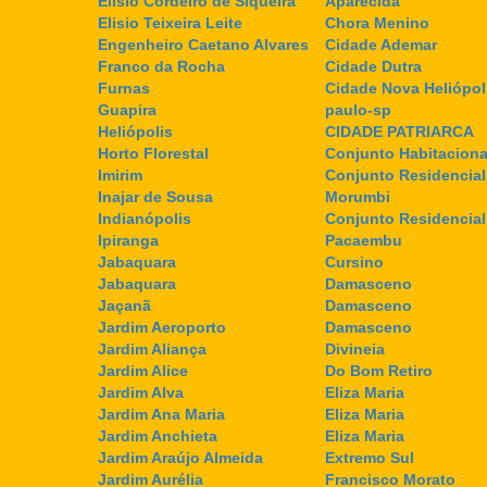
Elisio Cordeiro de Siqueira
Aparecida
Elisio Teixeira Leite
Chora Menino
Engenheiro Caetano Alvares
Cidade Ademar
Franco da Rocha
Cidade Dutra
Furnas
Cidade Nova Heliópol
Guapira
paulo-sp
Heliópolis
CIDADE PATRIARCA
Horto Florestal
Conjunto Habitaciona
Imirim
Conjunto Residencial
Inajar de Sousa
Morumbi
Indianópolis
Conjunto Residencia
Ipiranga
Pacaembu
Jabaquara
Cursino
Jabaquara
Damasceno
Jaçanã
Damasceno
Jardim Aeroporto
Damasceno
Jardim Aliança
Divineia
Jardim Alice
Do Bom Retiro
Jardim Alva
Eliza Maria
Jardim Ana Maria
Eliza Maria
Jardim Anchieta
Eliza Maria
Jardim Araújo Almeida
Extremo Sul
Jardim Aurélia
Francisco Morato