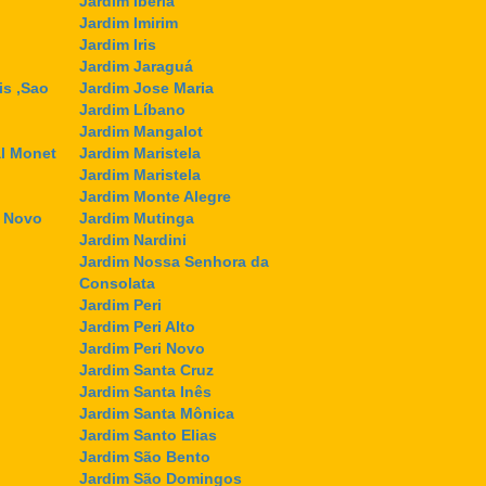
Jardim Ibéria
Jardim Imirim
Jardim Iris
Jardim Jaraguá
is ,Sao
Jardim Jose Maria
Jardim Líbano
Jardim Mangalot
l Monet
Jardim Maristela
Jardim Maristela
Jardim Monte Alegre
l Novo
Jardim Mutinga
Jardim Nardini
Jardim Nossa Senhora da
Consolata
Jardim Peri
Jardim Peri Alto
Jardim Peri Novo
Jardim Santa Cruz
Jardim Santa Inês
Jardim Santa Mônica
Jardim Santo Elias
Jardim São Bento
Jardim São Domingos