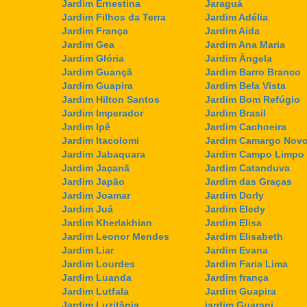
Jardim Ernestina
Jaraguá
Jardim Filhos da Terra
Jardim Adélia
Jardim França
Jardim Aida
Jardim Gea
Jardim Ana Maria
Jardim Glória
Jardim Ângela
Jardim Guançã
Jardim Barro Branco
Jardim Guapira
Jardim Bela Vista
Jardim Hilton Santos
Jardim Bom Refúgio
Jardim Imperador
Jardim Brasil
Jardim Ipê
Jardim Cachoeira
Jardim Itacolomi
Jardim Camargo Nov
Jardim Jabaquara
Jardim Campo Limpo
Jardim Jaçanã
Jardim Catanduva
Jardim Japão
Jardim das Graças
Jardim Joamar
Jardim Dorly
Jardim Juá
Jardim Eledy
Jardim Kherlakhian
Jardim Elisa
Jardim Leonor Mendes
Jardim Elisabeth
Jardim Liar
Jardim Evana
Jardim Lourdes
Jardim Faria Lima
Jardim Luanda
Jardim frança
Jardim Lutfala
Jardim Guapira
Jardim Luzitânia
jardim Guarani