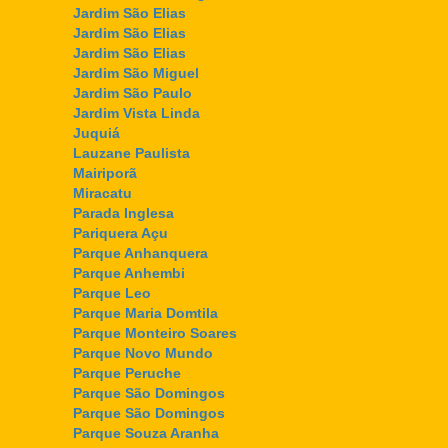
Jardim São Elias
Jardim São Elias
Jardim São Elias
Jardim São Miguel
Jardim São Paulo
Jardim Vista Linda
Juquiá
Lauzane Paulista
Mairiporã
Miracatu
Parada Inglesa
Pariquera Açu
Parque Anhanquera
Parque Anhembi
Parque Leo
Parque Maria Domtila
Parque Monteiro Soares
Parque Novo Mundo
Parque Peruche
Parque São Domingos
Parque São Domingos
Parque Souza Aranha