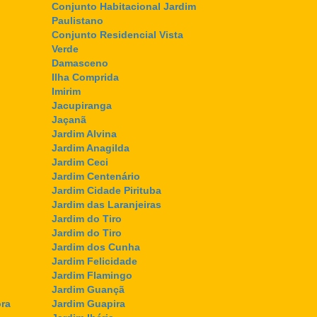
Conjunto Habitacional Jardim
Paulistano
Conjunto Residencial Vista
Verde
Damasceno
Ilha Comprida
Imirim
Jacupiranga
Jaçanã
Jardim Alvina
Jardim Anagilda
Jardim Ceci
Jardim Centenário
Jardim Cidade Pirituba
Jardim das Laranjeiras
Jardim do Tiro
Jardim do Tiro
Jardim dos Cunha
Jardim Felicidade
Jardim Flamingo
Jardim Guançã
ra
Jardim Guapira