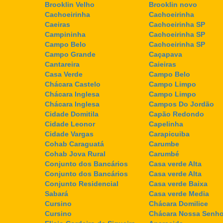
Brooklin Velho
Brooklin novo
Cachoeirinha
Cachoeirinha
Caeiras
Cachoeirinha SP
Campininha
Cachoeirinha SP
Campo Belo
Cachoeirinha SP
Campo Grande
Caçapava
Cantareira
Caieiras
Casa Verde
Campo Belo
Chácara Castelo
Campo Limpo
Chácara Inglesa
Campo Limpo
Chácara Inglesa
Campos Do Jordão
Cidade Domitila
Capão Redondo
Cidade Leonor
Capelinha
Cidade Vargas
Carapicuiba
Cohab Caraguatá
Carumbe
Cohab Jova Rural
Carumbé
Conjunto dos Bancários
Casa verde Alta
Conjunto dos Bancários
Casa verde Alta
Conjunto Residencial
Casa verde Baixa
Sabará
Casa verde Media
Cursino
Chácara Domilice
Cursino
Chácara Nossa Senho