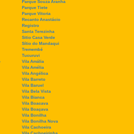
Parque Souza Aranha
Parque Tiete
Parque Vitoria
Recanto Anastácio
Registro
Santa Terezinha
Sitio Casa Verde
Sítio do Mandaqui
Tremembé
Tucuruvi
o
Vila Amália
Vila Amélia
Vila Angélica
Vila Barreto
Vila Baruel
Vila Bela Vista
Vila Bianca
Vila Boacava
Vila Boaçava
Vila Bonilha
Vila Bonilha Nova
Vila Cachoeira
Vila Cachoeirinha