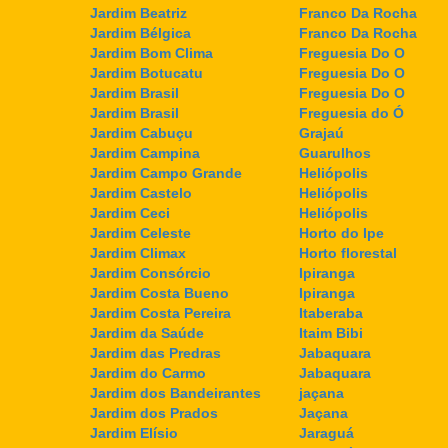
Jardim Beatriz
Franco Da Rocha
Jardim Bélgica
Franco Da Rocha
Jardim Bom Clima
Freguesia Do O
Jardim Botucatu
Freguesia Do O
Jardim Brasil
Freguesia Do O
Jardim Brasil
Freguesia do Ó
Jardim Cabuçu
Grajaú
Jardim Campina
Guarulhos
Jardim Campo Grande
Heliópolis
Jardim Castelo
Heliópolis
Jardim Ceci
Heliópolis
Jardim Celeste
Horto do Ipe
Jardim Climax
Horto florestal
Jardim Consórcio
Ipiranga
Jardim Costa Bueno
Ipiranga
Jardim Costa Pereira
Itaberaba
Jardim da Saúde
Itaim Bibi
Jardim das Predras
Jabaquara
Jardim do Carmo
Jabaquara
Jardim dos Bandeirantes
jaçana
Jardim dos Prados
Jaçana
Jardim Elísio
Jaraguá