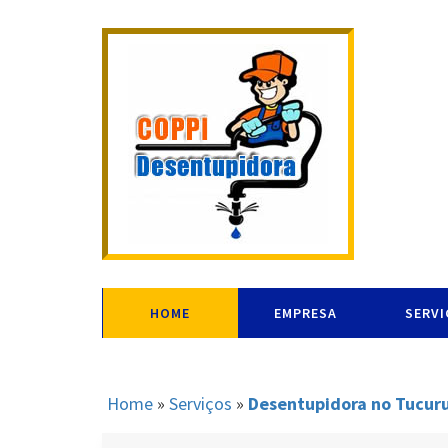
HOME
EMPRESA
SERV
Home
»
Serviços
»
Desentupidora no Tucuru