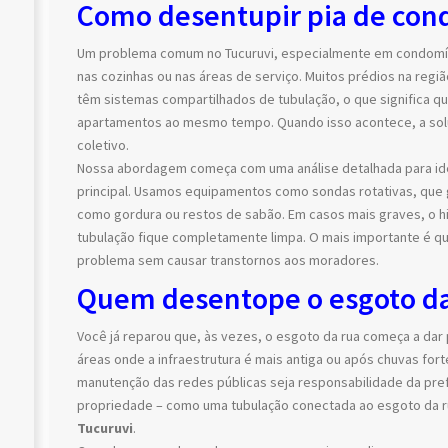
Como desentupir pia de con
Um problema comum no Tucuruvi, especialmente em condomínio
nas cozinhas ou nas áreas de serviço. Muitos prédios na regi
têm sistemas compartilhados de tubulação, o que significa q
apartamentos ao mesmo tempo. Quando isso acontece, a solu
coletivo.
Nossa abordagem começa com uma análise detalhada para iden
principal. Usamos equipamentos como sondas rotativas, que 
como gordura ou restos de sabão. Em casos mais graves, o h
tubulação fique completamente limpa. O mais importante é q
problema sem causar transtornos aos moradores.
Quem desentope o esgoto da
Você já reparou que, às vezes, o esgoto da rua começa a dar
áreas onde a infraestrutura é mais antiga ou após chuvas fo
manutenção das redes públicas seja responsabilidade da pr
propriedade – como uma tubulação conectada ao esgoto da 
Tucuruvi
.