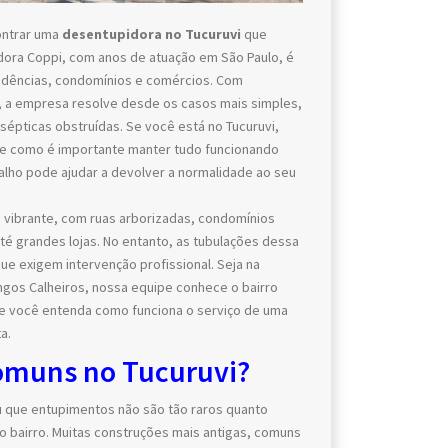
ontrar uma
desentupidora no Tucuruvi
que
idora Coppi, com anos de atuação em São Paulo, é
sidências, condomínios e comércios. Com
 a empresa resolve desde os casos mais simples,
épticas obstruídas. Se você está no Tucuruvi,
abe como é importante manter tudo funcionando
alho pode ajudar a devolver a normalidade ao seu
ro vibrante, com ruas arborizadas, condomínios
é grandes lojas. No entanto, as tubulações dessa
e exigem intervenção profissional. Seja na
ngos Calheiros, nossa equipe conhece o bairro
e você entenda como funciona o serviço de uma
a.
omuns no Tucuruvi?
u que entupimentos não são tão raros quanto
o bairro. Muitas construções mais antigas, comuns