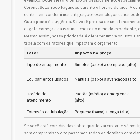
exemplo, pode afetar o tempo de deslocamento, especialm
Coronel Sezefredo Fagundes durante o horário de pico. A c
conta – em condomínios antigos, por exemplo, os canos podem 
Outro ponto é a urgência. Se você precisa de um atendiment
esgoto começa a causar mau cheiro no meio do expediente, o
Mesmo assim, nossa prioridade é oferecer um valor justo. Para
tabela com os fatores que impactam o orçamento:
Fator
Impacto no preço
Tipo de entupimento
Simples (baixo) a complexo (alto)
Equipamentos usados
Manuais (baixo) a avançados (alto)
Horário do
Padrão (médio) a emergencial
atendimento
(alto)
Extensão da tubulação
Pequena (baixo) a longa (alto)
Se você está com dúvidas sobre quanto vai custar, é só nos l
sem compromisso e te passamos todos os detalhes com clar