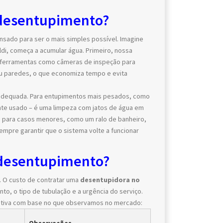
 desentupimento?
sado para ser o mais simples possível. Imagine
ldi, começa a acumular água. Primeiro, nossa
s ferramentas como câmeras de inspeção para
ou paredes, o que economiza tempo e evita
adequada. Para entupimentos mais pesados, como
te usado – é uma limpeza com jatos de água em
Já para casos menores, como um ralo de banheiro,
mpre garantir que o sistema volte a funcionar
desentupimento?
. O custo de contratar uma
desentupidora no
, o tipo de tubulação e a urgência do serviço.
arativa com base no que observamos no mercado: