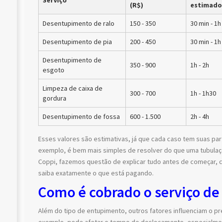
Serviço
(R$)
estimado
Desentupimento de ralo
150 - 350
30 min - 1h
Desentupimento de pia
200 - 450
30 min - 1h
Desentupimento de
350 - 900
1h - 2h
esgoto
Limpeza de caixa de
300 - 700
1h - 1h30
gordura
Desentupimento de fossa
600 - 1.500
2h - 4h
Esses valores são estimativas, já que cada caso tem suas par
exemplo, é bem mais simples de resolver do que uma tubulaçã
Coppi, fazemos questão de explicar tudo antes de começar,
saiba exatamente o que está pagando.
Como é cobrado o serviço d
Além do tipo de entupimento, outros fatores influenciam o pre