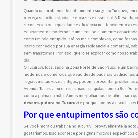
Quando um problema de entupimento surge no Tucuruvi, enc
ofereça soluções rápidas e eficazes é essencial. A Desentup
reconhecida pela qualidade e eficiência no atendimento a re
equipamentos modernos e uma equipe altamente capacitada,
como um ralo entupido, até os mais complexos, como fossas s
bairro conhecido por sua energia residencial e comercial, s
sem transtornos. Por isso, quero te explicar como nosso trab
dia.
O Tucuruvi, localizado na Zona Norte de São Paulo, é um bair
modernos e comércios que vão desde padarias tradicionais at
região, muitas vezes antigas, podem apresentar problemas qu
Avenida Tucuruvi ou em ruas mais tranquilas como a Rua Domi
como a palma da mão. Vamos mergulhar nos detalhes para qu
desentupidora no Tucuruvi
e por que somos a escolha cert
Por que entupimentos são c
Se você mora ou trabalha no Tucuruvi, provavelmente já noto
gostaríamos. Isso acontece por alguns motivos específicos d