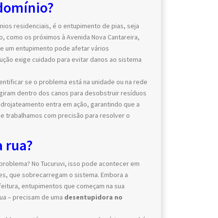
domínio?
s residenciais, é o entupimento de pias, seja
ão, como os próximos à Avenida Nova Cantareira,
ue um entupimento pode afetar vários
ção exige cuidado para evitar danos ao sistema
tificar se o problema está na unidade ou na rede
giram dentro dos canos para desobstruir resíduos
idrojateamento entra em ação, garantindo que a
ue trabalhamos com precisão para resolver o
 rua?
 problema? No Tucuruvi, isso pode acontecer em
rtes, que sobrecarregam o sistema. Embora a
efeitura, entupimentos que começam na sua
rua – precisam de uma
desentupidora no