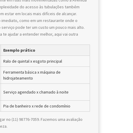
ente em ruas mais movimentadas como a Avenida
omplexidade do acesso às tubulações também
estar em locais mais difíceis de alcançar.
o imediato, como em um restaurante onde o
 serviço pode ter um custo um pouco mais alto.
 te ajudar a entender melhor, aqui vai outra
Exemplo prático
Ralo de quintal x esgoto principal
Ferramenta básica x máquina de
hidrojateamento
Serviço agendado x chamado à noite
Pia de banheiro x rede de condomínio
igar no (11) 98776-7059. Fazemos uma avaliação
eza.