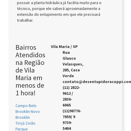
possuir a planta hidráulica já facilita muito para o
técnico, porque ele saberá aproximadamente a
extensão do entupimento em que ele precisará
trabalhar.
Bairros
Vila Maria / SP
Rua
Atendidos
Glauco
na Região
Velasques,
de Vila
285, Casa
Maria em
Verde
contato@desentupidoracoppi.com
menos de
(11) 2822-
1 hora!
9612 /
2836-
6065
Campo Belo
(11)98776-
Brooklin Novo
7059/ 9
Brooklin
9739-
Tiriçá Zoião
5404
Parque